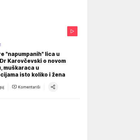
E
re "napumpanih" lica u
: Dr Karovčevski o novom
u, muškaraca u
cijama isto koliko i žena
uj
Komentariši