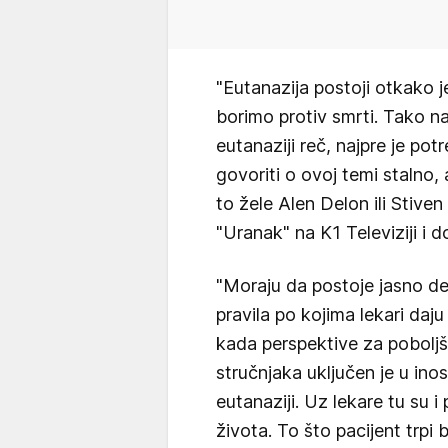
"Eutanazija postoji otkako je
borimo protiv smrti. Tako n
eutanaziji reč, najpre je pot
govoriti o ovoj temi stalno
to žele Alen Delon ili Stiven
"Uranak" na K1 Televiziji i 
"Moraju da postoje jasno def
pravila po kojima lekari daju
kada perspektive za poboljš
stručnjaka uključen je u in
eutanaziji. Uz lekare tu su i 
života. To što pacijent trpi