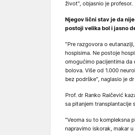
život", objasnio je profesor.
Njegov lični stav je da nije
postoji velika bol i jasno 
"Pre razgovora o eutanaziji
hospisima. Ne postoje hospis
omogućimo pacijentima da 
bolova. Više od 1.000 neuro
bez podrške", naglasio je dr
Prof. dr Ranko Raičević kaza
sa pitanjem transplantacije 
"Veoma su to kompleksna pit
napravimo iskorak, makar u 