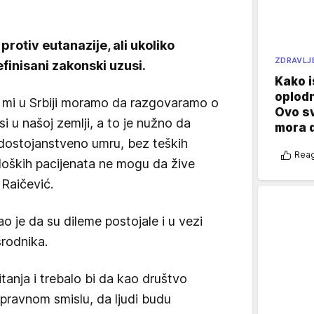
 protiv eutanazije, ali ukoliko
ZDRAVLJ
definisani zakonski uzusi.
Kako i
oplod
, mi u Srbiji moramo da razgovaramo o
Ovo s
i u našoj zemlji, a to je nužno da
mora 
dostojanstveno umru, bez teških
Reag
loških pacijenata ne mogu da žive
 Raičević.
o je da su dileme postojale i u vezi
srodnika.
anja i trebalo bi da kao društvo
pravnom smislu, da ljudi budu