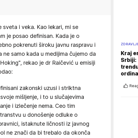
 sveta i veka. Kao lekari, mi se
am je posao definisan. Kada je o
rebno pokrenuti široku javnu raspravu i
ZDRAVLJ
Kraj e
, a ne samo kada u medijima čujemo da
Srbiji
 Hoking", rekao je dr Raičević u emisiji
trend
dodao:
ordina
Reag
inisani zakonski uzusi i striktna
 svoje mišljenje, i to u slučajevima
anje i izlečenje nema. Ceo tim
ostranstvu u donošenje odluke o
pravnici, istaknute ličnosti iz javnog
 bol ne znači da bi trebalo da okonča