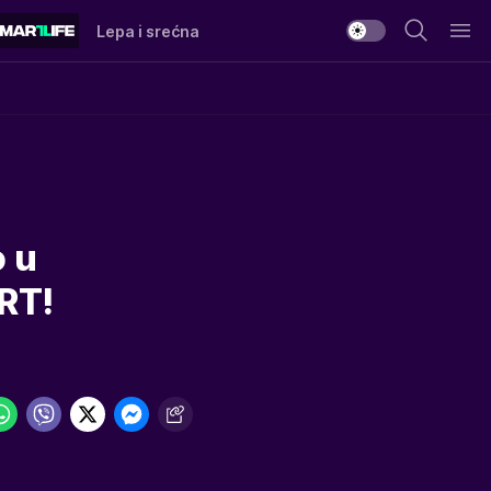
Lepa i srećna
o u
RT!