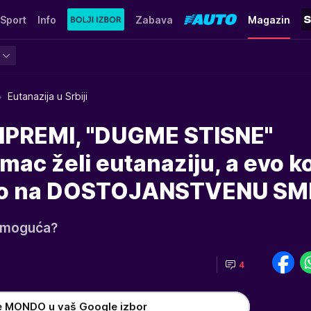
Sport
Info
Zabava
Magazin
Eutanazija u Srbiji
IPREMI, "DUGME STISNE"
ac želi eutanaziju, a evo k
ravo na DOSTOJANSTVENU SM
ji moguća?
4
e MONDO u vaš Google izbor