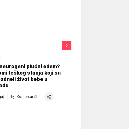
E
 neurogeni plućni edem?
mi teškog stanja koji su
odneli život bebe u
adu
uj
Komentariši