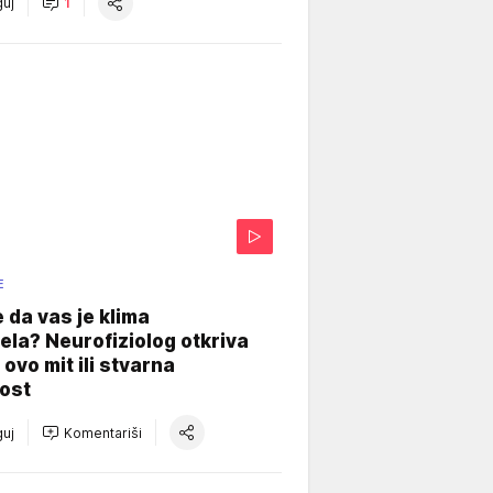
uj
1
E
e da vas je klima
ela? Neurofiziolog otkriva
e ovo mit ili stvarna
ost
uj
Komentariši