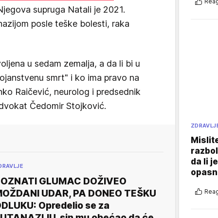
Reag
Njegova supruga Natali je 2021.
azijom posle teške bolesti, raka
jena u sedam zemalja, a da li bi u
stojanstvenu smrt" i ko ima pravo na
Ranko Raičević, neurolog i predsednik
advokat Čedomir Stojković.
ZDRAVLJ
Mislit
razbol
da li j
DRAVLJE
opasn
POZNATI GLUMAC DOŽIVEO
Reag
OŽDANI UDAR, PA DONEO TEŠKU
DLUKU: Opredelio se za
UTANAZIJU, sin mu obećao da će