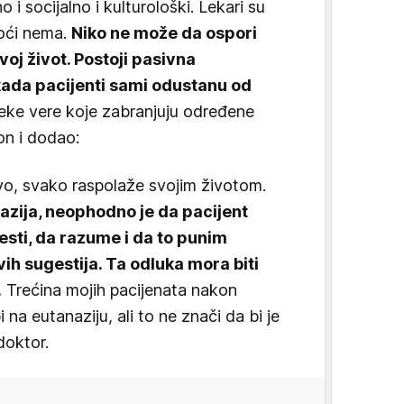
o i socijalno i kulturološki. Lekari su
oći nema.
Niko ne može da ospori
oj život. Postoji pasivna
a kada pacijenti sami odustanu od
ke vere koje zabranjuju određene
on i dodao:
vo, svako raspolaže svojim životom.
anazija, neophodno je da pacijent
sti, da razume i da to punim
vih sugestija. Ta odluka mora biti
.
Trećina mojih pacijenata nakon
na eutanaziju, ali to ne znači da bi je
doktor.