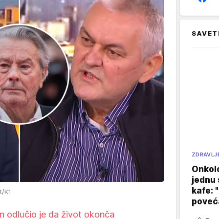
SAVET
ZDRAVLJ
Onkol
jednu 
kafe: 
t/K1
poveća
n odlučio je da život okonča