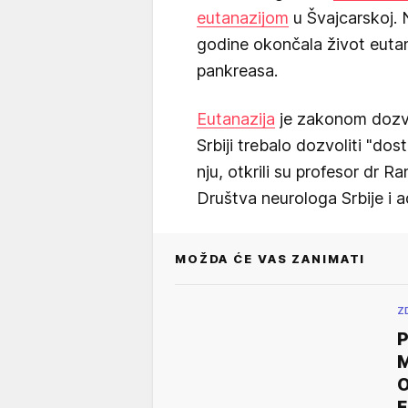
eutanazijom
u Švajcarskoj. 
godine okončala život eutan
pankreasa.
Eutanazija
je zakonom dozvol
Srbiji trebalo dozvoliti "do
nju, otkrili su profesor dr 
Društva neurologa Srbije i 
MOŽDA ĆE VAS ZANIMATI
Z
M
O
E