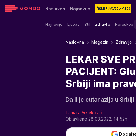
Naslovna
Najnovije
Najnovije
Ljubav
Stil
Zdravlje
Horoskop
Sensa
Stvar ukusa
Yumama
Naslovna
Magazin
Zdravlje
LEKAR SVE PR
PACIJENT: Glum
Srbiji ima p
Da li je eutanazija u Srbi
Tamara Veličković
Objavljeno 28.03.2022. 14:52h
Dodajt