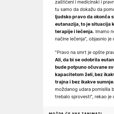
zaštićeni i medicinski i pravn
tu samo da dokažu da pom
ljudsko pravo da okonča sv
eutanazija, to je situacij
terapije i lečenja.
Imamo ne
načine lečenja", objasnio je 
"Pravo na smrt je opšte pra
Ali, da bi se odobrila eut
bude potpuno očuvane sve
kapacitetom želi, bez ikak
trajna i bez ikakve sumnje
moždanog udara pomislila bi 
trebalo sprovesti", rekao je 
MOŽDA ĆE VAS ZANIMATI