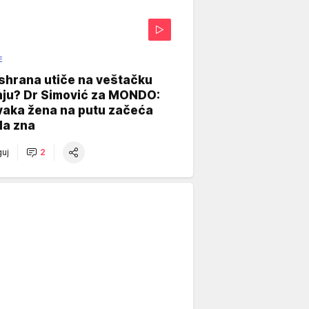
E
shrana utiče na veštačku
nju? Dr Simović za MONDO:
vaka žena na putu začeća
da zna
uj
2