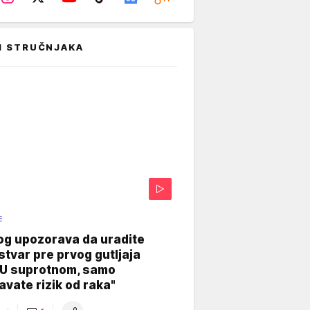
I STRUČNJAKA
E
og upozorava da uradite
stvar pre prvog gutljaja
"U suprotnom, samo
vate rizik od raka"