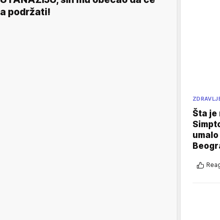
a podržati!
ZDRAVLJ
Šta je
Simpto
umalo 
Beogr
Reag