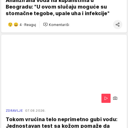
Analizirana voda na kupalištima u
Beogradu: "U ovom slučaju moguće su
stomačne tegobe, upale uha i infekcije"
4
·
Reaguj
Komentariši
ZDRAVLJE
07.08.2026.
Tokom vrućina telo neprimetno gubi vodu:
Jednostavan test sa kožom pomaže da