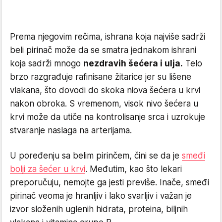
Prema njegovim rečima, ishrana koja najviše sadrži
beli pirinač može da se smatra jednakom ishrani
koja sadrži mnogo
nezdravih šećera i ulja.
Telo
brzo razgrađuje rafinisane žitarice jer su lišene
vlakana, što dovodi do skoka niova šećera u krvi
nakon obroka. S vremenom, visok nivo šećera u
krvi može da utiče na kontrolisanje srca i uzrokuje
stvaranje naslaga na arterijama.
U poređenju sa belim pirinčem, čini se da je
smeđi
bolji za šećer u krvi
. Međutim, kao što lekari
preporučuju, nemojte ga jesti previše. Inače, smeđi
pirinač veoma je hranljiv i lako svarljiv i važan je
izvor složenih uglenih hidrata, proteina, biljnih