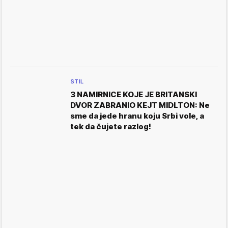
STIL
3 NAMIRNICE KOJE JE BRITANSKI
DVOR ZABRANIO KEJT MIDLTON: Ne
sme da jede hranu koju Srbi vole, a
tek da čujete razlog!