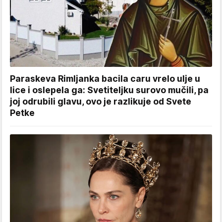
Paraskeva Rimljanka bacila caru vrelo ulje u
lice i oslepela ga: Svetiteljku surovo mučili, pa
joj odrubili glavu, ovo je razlikuje od Svete
Petke