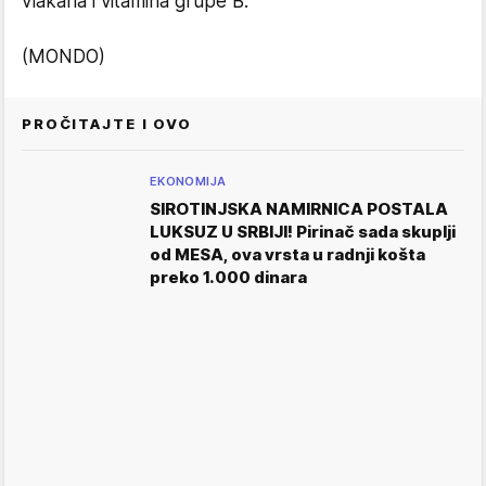
vlakana i vitamina grupe B.
(MONDO)
PROČITAJTE I OVO
EKONOMIJA
SIROTINJSKA NAMIRNICA POSTALA
LUKSUZ U SRBIJI! Pirinač sada skuplji
od MESA, ova vrsta u radnji košta
preko 1.000 dinara