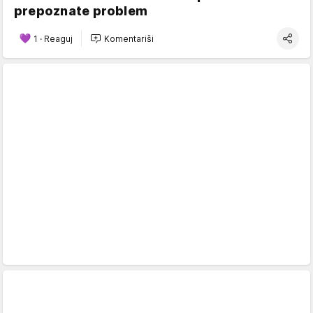
prepoznate problem
1
·
Reaguj
Komentariši