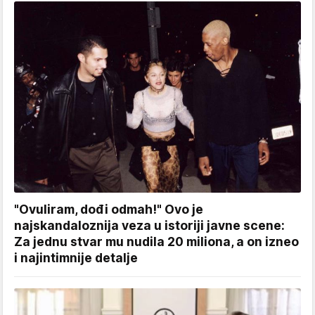
"Ovuliram, dođi odmah!" Ovo je
najskandaloznija veza u istoriji javne scene:
Za jednu stvar mu nudila 20 miliona, a on izneo
i najintimnije detalje