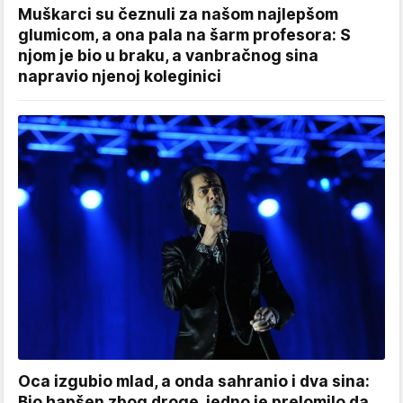
Muškarci su čeznuli za našom najlepšom
glumicom, a ona pala na šarm profesora: S
njom je bio u braku, a vanbračnog sina
napravio njenoj koleginici
Oca izgubio mlad, a onda sahranio i dva sina:
Bio hapšen zbog droge, jedno je prelomilo da