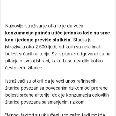
Najnovije istraživanje otkrilo je da veća
konzumacija pirinča utiče jednako loše na srce
kao i jedenje previše slatkiša.
Studija je
istraživala oko 2.500 ljudi, od kojih su neki imali
bolest srčanih arterija. Svi ispitanici odgovarali su na
pitanja o svojoj ishrani, kako bi se utvrdilo koliko
često jedu žitarice.
Istraživači su otkrili da je veći unos rafinisanih
žitarica povezan sa povećanim rizikom od prerane
bolesti srčane arterije, dok je konzumacija celovitih
žitarica povezana sa smanjenim rizikom.
"Mnogi faktori su uključeni u to zašto ljudi možda