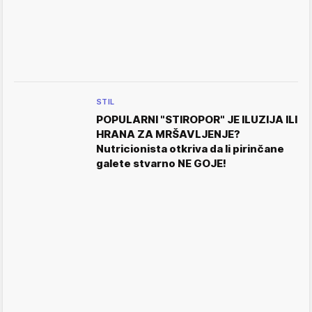
STIL
POPULARNI "STIROPOR" JE ILUZIJA ILI
HRANA ZA MRŠAVLJENJE?
Nutricionista otkriva da li pirinčane
galete stvarno NE GOJE!