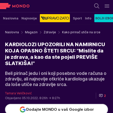
Naslovna
Najnovije
Sport
Info
Naslovna
Magazin
Zdravlje
Kako pirinač utiče na srce
KARDIOLOZI UPOZORILI NA NAMIRNICU
KOJA OPASNO ŠTETI SRCU: "Mislite da
je zdrava, a kao da ste pojeli PREVIŠE
SLATKIŠA!"
Beli pirinač jedu i oni koji posebno vode računa o
zdravlju, ali najnovije otkriće kardiologa ukazuje
da loše utiče na zdravlje srca.
Tamara Veličković
2
Objavljeno 05.10.2022. 8:26h
→ 8:27h
Dodajte MONDO u vaš Google izbor