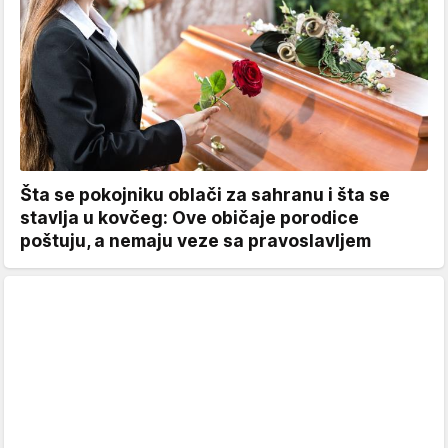
Šta se pokojniku oblači za sahranu i šta se
stavlja u kovčeg: Ove običaje porodice
poštuju, a nemaju veze sa pravoslavljem