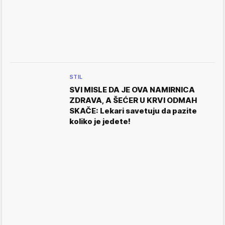
STIL
SVI MISLE DA JE OVA NAMIRNICA
ZDRAVA, A ŠEĆER U KRVI ODMAH
SKAČE: Lekari savetuju da pazite
koliko je jedete!