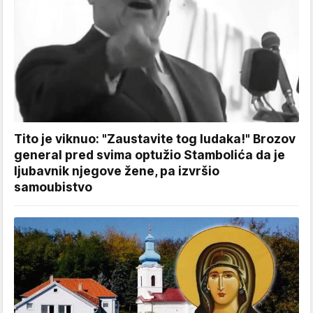
Tito je viknuo: "Zaustavite tog ludaka!" Brozov
general pred svima optužio Stambolića da je
ljubavnik njegove žene, pa izvršio
samoubistvo