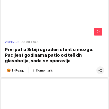
ZDRAVLJE
06.08.2026.
Prvi put u Srbiji ugrađen stent u mozgu:
Pacijent godinama patio od teških
glavobolja, sada se oporavlja
1
·
Reaguj
Komentariši