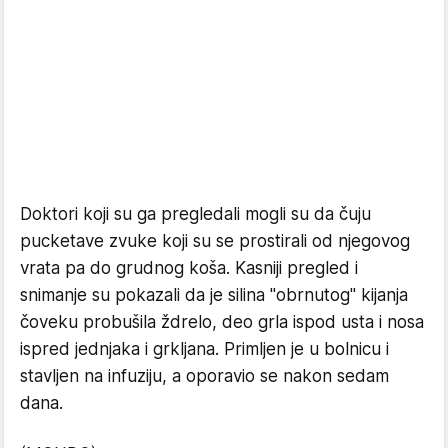
Doktori koji su ga pregledali mogli su da čuju
pucketave zvuke koji su se prostirali od njegovog
vrata pa do grudnog koša. Kasniji pregled i
snimanje su pokazali da je silina "obrnutog" kijanja
čoveku probušila ždrelo, deo grla ispod usta i nosa
ispred jednjaka i grkljana. Primljen je u bolnicu i
stavljen na infuziju, a oporavio se nakon sedam
dana.