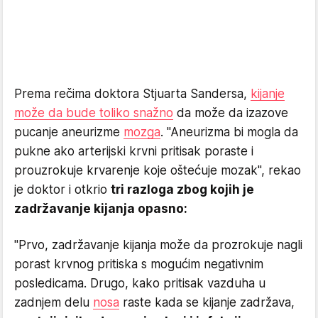
Prema rečima doktora Stjuarta Sandersa,
kijanje
može da bude toliko snažno
da može da izazove
pucanje aneurizme
mozga
. "Aneurizma bi mogla da
pukne ako arterijski krvni pritisak poraste i
prouzrokuje krvarenje koje oštećuje mozak", rekao
je doktor i otkrio
tri razloga zbog kojih je
zadržavanje kijanja opasno:
"Prvo, zadržavanje kijanja može da prozrokuje nagli
porast krvnog pritiska s mogućim negativnim
posledicama. Drugo, kako pritisak vazduha u
zadnjem delu
nosa
raste kada se kijanje zadržava,