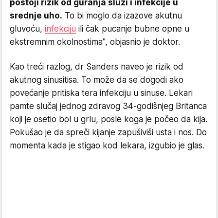
postoji rizik od guranja sluzi i infekcije u
srednje uho.
To bi moglo da izazove akutnu
gluvoću,
infekciju
ili čak pucanje bubne opne u
ekstremnim okolnostima", objasnio je doktor.
Kao treći razlog, dr Sanders naveo je rizik od
akutnog sinusitisa. To može da se dogodi ako
povećanje pritiska tera infekciju u sinuse. Lekari
pamte slučaj jednog zdravog 34-godišnjeg Britanca
koji je osetio bol u grlu, posle koga je počeo da kija.
Pokušao je da spreči kijanje zapušiviši usta i nos. Do
momenta kada je stigao kod lekara, izgubio je glas.