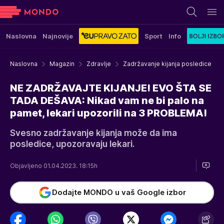
Naslovna
Najnovije
Sport
Info
Naslovna
Magazin
Zdravlje
Zadržavanje kijanja posledice
NE ZADRŽAVAJTE KIJANJE! EVO ŠTA SE
TADA DEŠAVA: Nikad vam ne bi palo na
pamet, lekari upozorili na 3 PROBLEMA!
Svesno zadržavanje kijanja može da ima
posledice, upozoravaju lekari.
Objavljeno 01.04.2023. 18:15h
Dodajte MONDO u vaš Google izbor