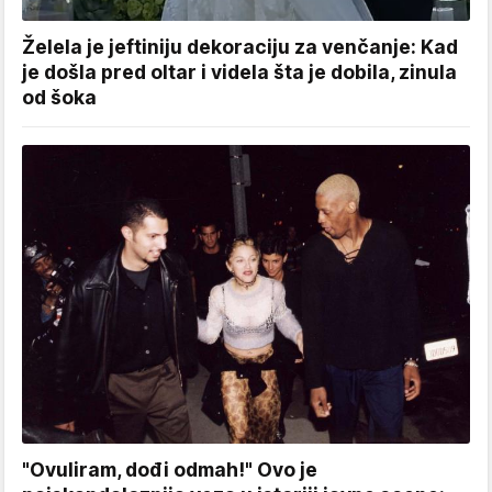
Želela je jeftiniju dekoraciju za venčanje: Kad
je došla pred oltar i videla šta je dobila, zinula
od šoka
"Ovuliram, dođi odmah!" Ovo je