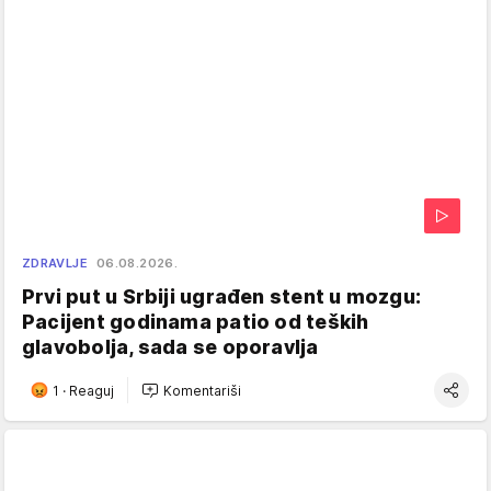
ZDRAVLJE
06.08.2026.
Prvi put u Srbiji ugrađen stent u mozgu:
Pacijent godinama patio od teških
glavobolja, sada se oporavlja
1
·
Reaguj
Komentariši