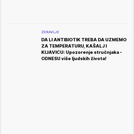
ZDRAVLJE
DA LI ANTIBIOTIK TREBA DA UZMEMO
ZA TEMPERATURU, KAŠALJ I
KIJAVICU: Upozorenje stručnjaka -
ODNESU više ljudskih života!