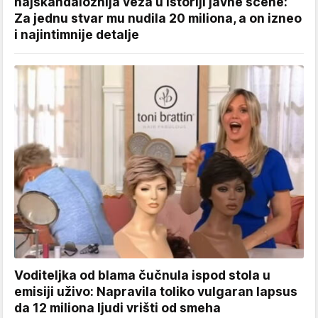
najskandaloznija veza u istoriji javne scene:
Za jednu stvar mu nudila 20 miliona, a on izneo
i najintimnije detalje
Voditeljka od blama čučnula ispod stola u
emisiji uživo: Napravila toliko vulgaran lapsus
da 12 miliona ljudi vrišti od smeha