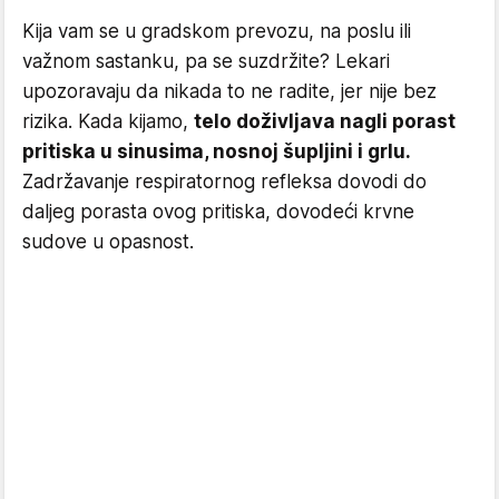
Kija vam se u gradskom prevozu, na poslu ili
važnom sastanku, pa se suzdržite? Lekari
upozoravaju da nikada to ne radite, jer nije bez
rizika. Kada kijamo,
telo doživljava nagli porast
pritiska u sinusima, nosnoj šupljini i grlu.
Zadržavanje respiratornog refleksa dovodi do
daljeg porasta ovog pritiska, dovodeći krvne
sudove u opasnost.