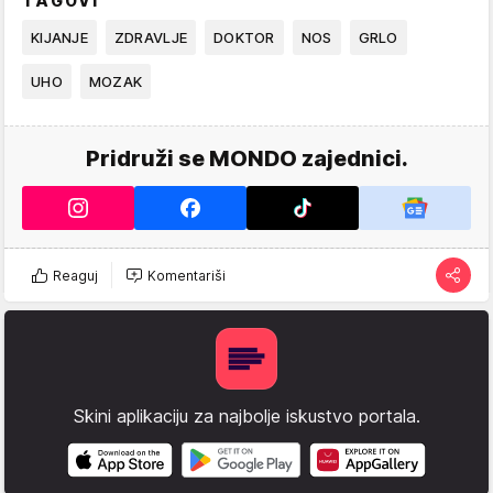
TAGOVI
KIJANJE
ZDRAVLJE
DOKTOR
NOS
GRLO
UHO
MOZAK
Pridruži se MONDO zajednici.
Reaguj
Komentariši
Skini aplikaciju za najbolje iskustvo portala.