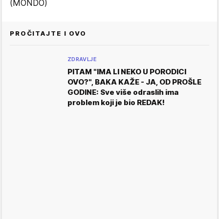
(MONDO)
PROČITAJTE I OVO
ZDRAVLJE
PITAM "IMA LI NEKO U PORODICI
OVO?", BAKA KAŽE - JA, OD PROŠLE
GODINE: Sve više odraslih ima
problem koji je bio REDAK!