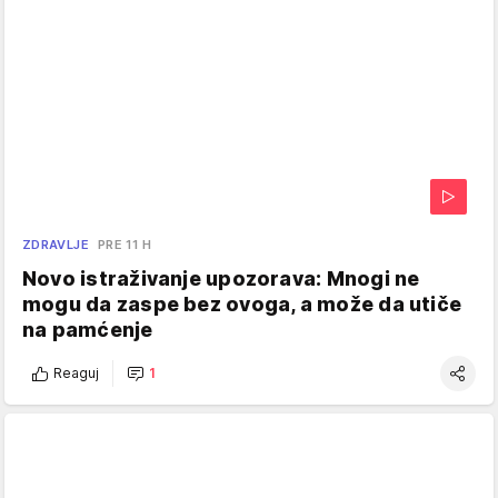
ZDRAVLJE
PRE 11 H
Novo istraživanje upozorava: Mnogi ne
mogu da zaspe bez ovoga, a može da utiče
na pamćenje
Reaguj
1