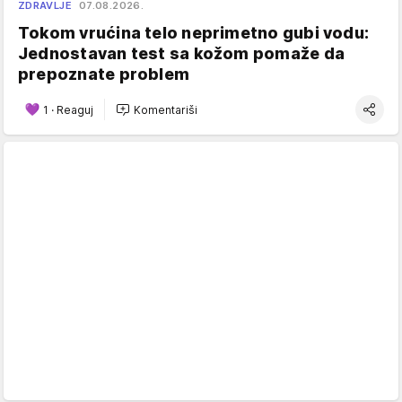
ZDRAVLJE
07.08.2026.
Tokom vrućina telo neprimetno gubi vodu:
Jednostavan test sa kožom pomaže da
prepoznate problem
1
·
Reaguj
Komentariši