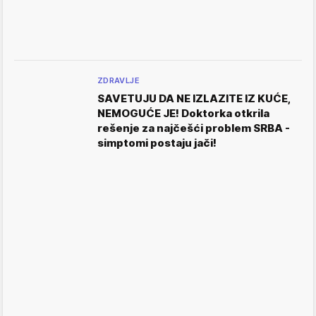
ZDRAVLJE
SAVETUJU DA NE IZLAZITE IZ KUĆE,
NEMOGUĆE JE! Doktorka otkrila
rešenje za najčešći problem SRBA -
simptomi postaju jači!