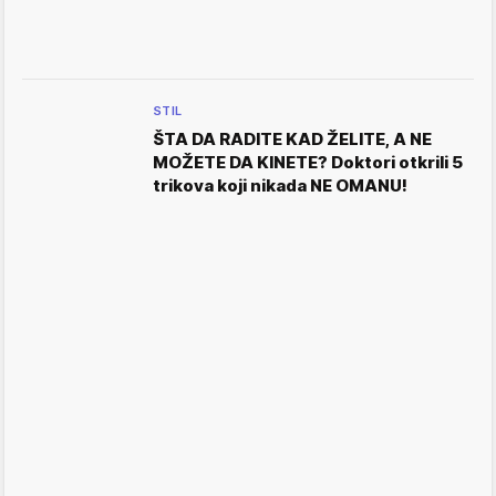
STIL
ŠTA DA RADITE KAD ŽELITE, A NE
MOŽETE DA KINETE? Doktori otkrili 5
trikova koji nikada NE OMANU!