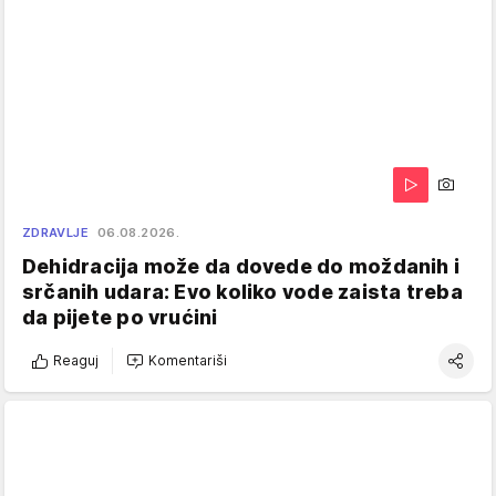
ZDRAVLJE
06.08.2026.
Dehidracija može da dovede do moždanih i
srčanih udara: Evo koliko vode zaista treba
da pijete po vrućini
Reaguj
Komentariši