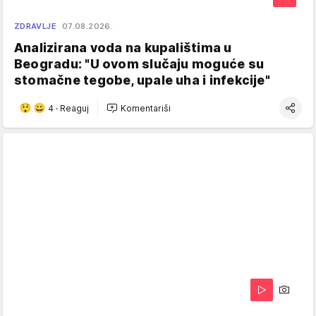
ZDRAVLJE
07.08.2026.
Analizirana voda na kupalištima u
Beogradu: "U ovom slučaju moguće su
stomačne tegobe, upale uha i infekcije"
4
·
Reaguj
Komentariši