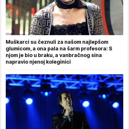
Muškarci su čeznuli za našom najlepšom
glumicom, a ona pala na šarm profesora: S
njom je bio u braku, a vanbračnog sina
napravio njenoj koleginici