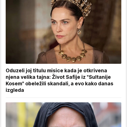
Oduzeli joj titulu misice kada je otkrivena
njena velika tajna: Život Safije iz "Sultanije
Kosem" obeležili skandali, a evo kako danas
izgleda