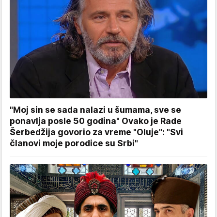
"Moj sin se sada nalazi u šumama, sve se
ponavlja posle 50 godina" Ovako je Rade
Šerbedžija govorio za vreme "Oluje": "Svi
članovi moje porodice su Srbi"