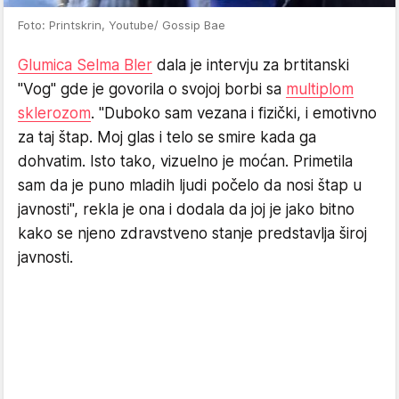
Foto: Printskrin, Youtube/ Gossip Bae
Glumica Selma Bler
dala je intervju za brtitanski
"Vog" gde je govorila o svojoj borbi sa
multiplom
sklerozom
. "Duboko sam vezana i fizički, i emotivno
za taj štap. Moj glas i telo se smire kada ga
dohvatim. Isto tako, vizuelno je moćan. Primetila
sam da je puno mladih ljudi počelo da nosi štap u
javnosti", rekla je ona i dodala da joj je jako bitno
kako se njeno zdravstveno stanje predstavlja široj
javnosti.