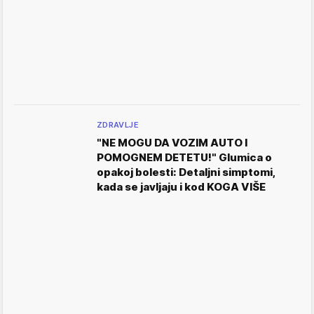
ZDRAVLJE
"NE MOGU DA VOZIM AUTO I
POMOGNEM DETETU!" Glumica o
opakoj bolesti: Detaljni simptomi,
kada se javljaju i kod KOGA VIŠE