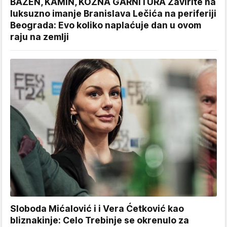
BAZEN, KAMIN, KOŽNA GARNITURA Zavirite na
luksuzno imanje Branislava Lečića na periferiji
Beograda: Evo koliko naplaćuje dan u ovom
raju na zemlji
Sloboda Mićalović i i Vera Ćetković kao
bliznakinje: Celo Trebinje se okrenulo za