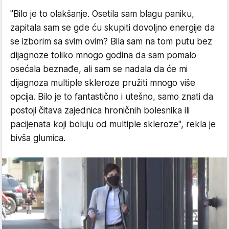
"Bilo je to olakšanje. Osetila sam blagu paniku,
zapitala sam se gde ću skupiti dovoljno energije da
se izborim sa svim ovim? Bila sam na tom putu bez
dijagnoze toliko mnogo godina da sam pomalo
osećala beznađe, ali sam se nadala da će mi
dijagnoza multiple skleroze pružiti mnogo više
opcija. Bilo je to fantastično i utešno, samo znati da
postoji čitava zajednica hroničnih bolesnika ili
pacijenata koji boluju od multiple skleroze", rekla je
bivša glumica.