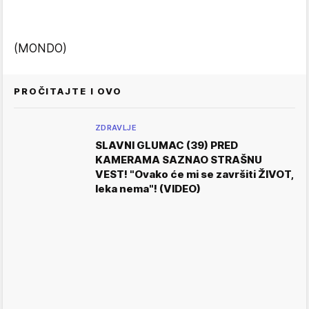
(MONDO)
PROČITAJTE I OVO
ZDRAVLJE
SLAVNI GLUMAC (39) PRED
KAMERAMA SAZNAO STRAŠNU
VEST! "Ovako će mi se završiti ŽIVOT,
leka nema"! (VIDEO)