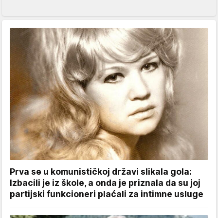
Prva se u komunističkoj državi slikala gola:
Izbacili je iz škole, a onda je priznala da su joj
partijski funkcioneri plaćali za intimne usluge