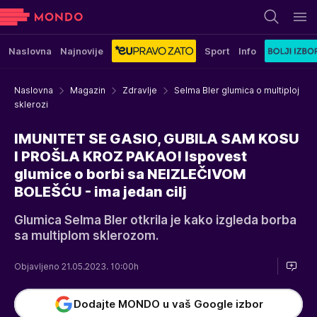
Naslovna
Najnovije
Sport
Info
Naslovna
Magazin
Zdravlje
Selma Bler glumica o multiploj
sklerozi
IMUNITET SE GASIO, GUBILA SAM KOSU
I PROŠLA KROZ PAKAO! Ispovest
glumice o borbi sa NEIZLEČIVOM
BOLEŠĆU - ima jedan cilj
Glumica Selma Bler otkrila je kako izgleda borba
sa multiplom sklerozom.
Objavljeno 21.05.2023. 10:00h
Dodajte MONDO u vaš Google izbor