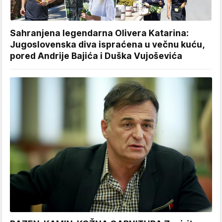
Sahranjena legendarna Olivera Katarina:
Jugoslovenska diva ispraćena u večnu kuću,
pored Andrije Bajića i Duška Vujoševića