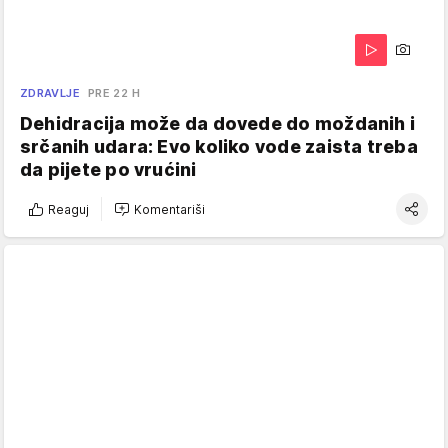
ZDRAVLJE
PRE 22 H
Dehidracija može da dovede do moždanih i
srčanih udara: Evo koliko vode zaista treba
da pijete po vrućini
Reaguj
Komentariši