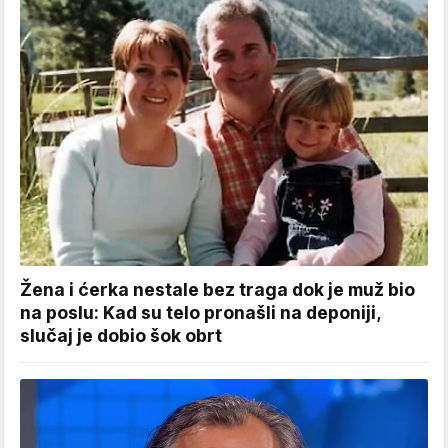
Žena i ćerka nestale bez traga dok je muž bio
na poslu: Kad su telo pronašli na deponiji,
slučaj je dobio šok obrt