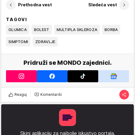
Prethodna vest
Sledeća vest
TAGOVI
GLUMICA
BOLEST
MULTIPLA SKLEROZA
BORBA
SIMPTOMI
ZDRAVLJE
Pridruži se MONDO zajednici.
Reaguj
Komentariši
Skini aplikaciju za najbolje iskustvo portala.