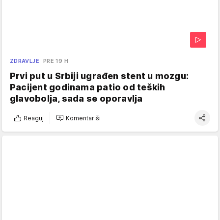
ZDRAVLJE
PRE 19 H
Prvi put u Srbiji ugrađen stent u mozgu:
Pacijent godinama patio od teških
glavobolja, sada se oporavlja
Reaguj
Komentariši