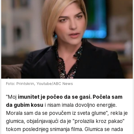
Foto: Printskrin, Youtube/ABC News
"Moj
imunitet je počeo da se gasi. Počela sam
da gubim kosu
i nisam imala dovoljno energije.
Morala sam da se povučem iz sveta glume", rekla je
glumica, objašnjavajući da je "prolazila kroz pakao"
tokom poslednjeg snimanja filma. Glumica se nada