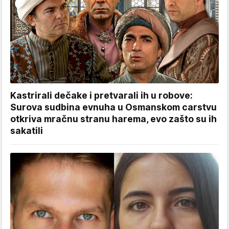
Kastrirali dečake i pretvarali ih u robove:
Surova sudbina evnuha u Osmanskom carstvu
otkriva mračnu stranu harema, evo zašto su ih
sakatili