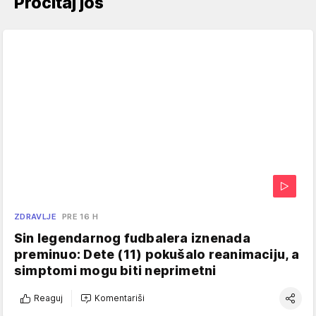
Pročitaj još
ZDRAVLJE
PRE 16 H
Sin legendarnog fudbalera iznenada
preminuo: Dete (11) pokušalo reanimaciju, a
simptomi mogu biti neprimetni
Reaguj
Komentariši