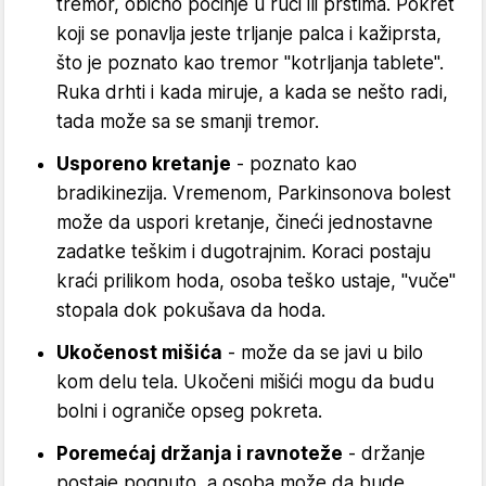
tremor, obično počinje u ruci ili prstima. Pokret
koji se ponavlja jeste trljanje palca i kažiprsta,
što je poznato kao tremor "kotrljanja tablete".
Ruka drhti i kada miruje, a kada se nešto radi,
tada može sa se smanji tremor.
Usporeno kretanje
- poznato kao
bradikinezija. Vremenom, Parkinsonova bolest
može da uspori kretanje, čineći jednostavne
zadatke teškim i dugotrajnim. Koraci postaju
kraći prilikom hoda, osoba teško ustaje, "vuče"
stopala dok pokušava da hoda.
Ukočenost mišića
- može da se javi u bilo
kom delu tela. Ukočeni mišići mogu da budu
bolni i ograniče opseg pokreta.
Poremećaj držanja i ravnoteže
- držanje
postaje pognuto, a osoba može da bude