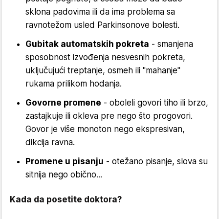
sklona padovima ili da ima problema sa
ravnotežom usled Parkinsonove bolesti.
Gubitak automatskih pokreta
- smanjena
sposobnost izvođenja nesvesnih pokreta,
uključujući treptanje, osmeh ili "mahanje"
rukama prilikom hodanja.
Govorne promene
- oboleli govori tiho ili brzo,
zastajkuje ili okleva pre nego što progovori.
Govor je više monoton nego ekspresivan,
dikcija ravna.
Promene u pisanju
- otežano pisanje, slova su
sitnija nego obično...
Kada da posetite doktora?