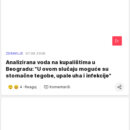
ZDRAVLJE
07.08.2026.
Analizirana voda na kupalištima u
Beogradu: "U ovom slučaju moguće su
stomačne tegobe, upale uha i infekcije"
4
·
Reaguj
Komentariši