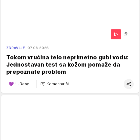
ZDRAVLJE
07.08.2026.
Tokom vrućina telo neprimetno gubi vodu:
Jednostavan test sa kožom pomaže da
prepoznate problem
1
·
Reaguj
Komentariši