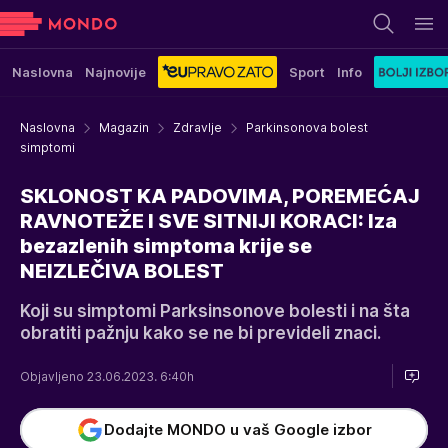
Naslovna
Najnovije
Sport
Info
Naslovna
Magazin
Zdravlje
Parkinsonova bolest
simptomi
SKLONOST KA PADOVIMA, POREMEĆAJ
RAVNOTEŽE I SVE SITNIJI KORACI: Iza
bezazlenih simptoma krije se
NEIZLEČIVA BOLEST
Koji su simptomi Parksinsonove bolesti i na šta
obratiti pažnju kako se ne bi prevideli znaci.
Objavljeno 23.06.2023. 6:40h
Dodajte MONDO u vaš Google izbor