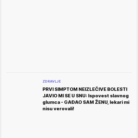
ZDRAVLJE
PRVI SIMPTOM NEIZLEČIVE BOLESTI
JAVIO MI SE U SNU: Ispovest slavnog
glumca - GAĐAO SAM ŽENU, lekari mi
nisu verovali!