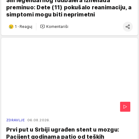
Sin legendarnog fudbalera iznenada
preminuo: Dete (11) pokušalo reanimaciju, a
simptomi mogu biti neprimetni
1
·
Reaguj
Komentariši
ZDRAVLJE
06.08.2026.
Prvi put u Srbiji ugrađen stent u mozgu:
Pacijent godinama patio od teških