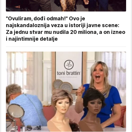
"Ovuliram, dođi odmah!" Ovo je
najskandaloznija veza u istoriji javne scene:
Za jednu stvar mu nudila 20 miliona, a on izneo
i najintimnije detalje