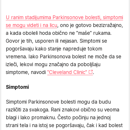
U ranim stadijumima Parkinsonove bolesti, simptomi
se mogu videti i na licu
, ono je gotovo bezizražajno,
a kada oboleli hoda obično ne "maše" rukama.
Govor je tih, usporen ili nejasan. Simptomi se
pogoršavaju kako stanje napreduje tokom
vremena. Iako Parkinsonova bolest ne može da se
izleči, lekovi mogu značajno da poboljšaju
simptome, navodi
"Cleveland Clinic"
.
Simptomi
Simptomi Parkinsonove bolesti mogu da budu
različiti za svakoga. Rani znakovi obično su veoma
blagi i lako promaknu. Često počinju na jednoj
strani tela i na istoj se pogoršavaju, čak i kad bolest