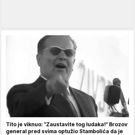
Tito je viknuo: "Zaustavite tog ludaka!" Brozov
general pred svima optužio Stambolića da je