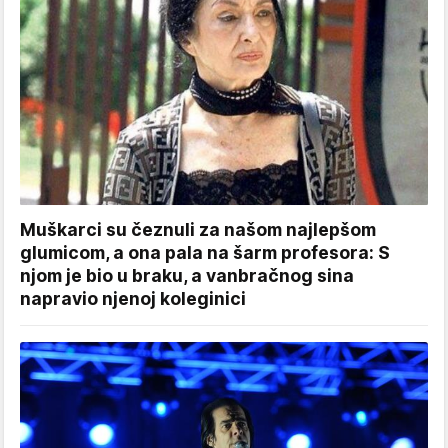
Muškarci su čeznuli za našom najlepšom
glumicom, a ona pala na šarm profesora: S
njom je bio u braku, a vanbračnog sina
napravio njenoj koleginici