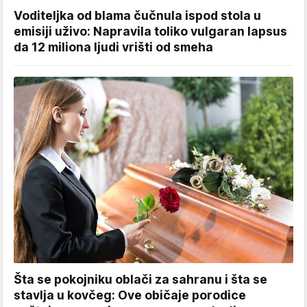
Voditeljka od blama čučnula ispod stola u
emisiji uživo: Napravila toliko vulgaran lapsus
da 12 miliona ljudi vrišti od smeha
Šta se pokojniku oblači za sahranu i šta se
stavlja u kovčeg: Ove običaje porodice