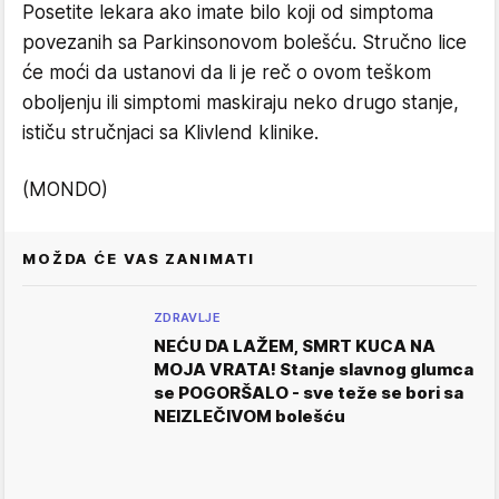
Posetite lekara ako imate bilo koji od simptoma
povezanih sa Parkinsonovom bolešću. Stručno lice
će moći da ustanovi da li je reč o ovom teškom
oboljenju ili simptomi maskiraju neko drugo stanje,
ističu stručnjaci sa Klivlend klinike.
(MONDO)
MOŽDA ĆE VAS ZANIMATI
ZDRAVLJE
NEĆU DA LAŽEM, SMRT KUCA NA
MOJA VRATA! Stanje slavnog glumca
se POGORŠALO - sve teže se bori sa
NEIZLEČIVOM bolešću