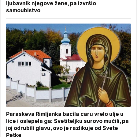
ljubavnik njegove žene, pa izvršio
samoubistvo
Paraskeva Rimljanka bacila caru vrelo ulje u
lice i oslepela ga: Svetiteljku surovo mučili, pa
joj odrubili glavu, ovo je razlikuje od Svete
Petke