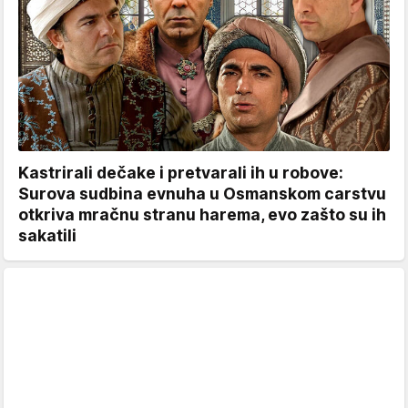
Kastrirali dečake i pretvarali ih u robove:
Surova sudbina evnuha u Osmanskom carstvu
otkriva mračnu stranu harema, evo zašto su ih
sakatili