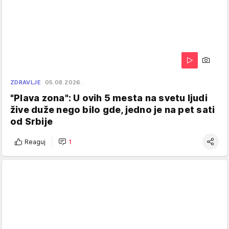
ZDRAVLJE
05.08.2026.
"Plava zona": U ovih 5 mesta na svetu ljudi
žive duže nego bilo gde, jedno je na pet sati
od Srbije
Reaguj
1