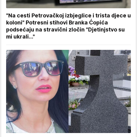
"Na cesti Petrovačkoj izbjeglice i trista djece u
koloni" Potresni stihovi Branka Ćopića
podsećaju na stravični zločin "Djetinjstvo su
mi ukrali..."