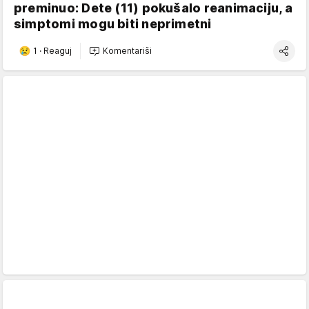
preminuo: Dete (11) pokušalo reanimaciju, a
simptomi mogu biti neprimetni
1
·
Reaguj
Komentariši