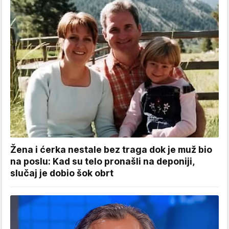
Žena i ćerka nestale bez traga dok je muž bio
na poslu: Kad su telo pronašli na deponiji,
slučaj je dobio šok obrt