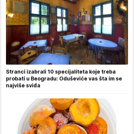
Stranci izabrali 10 specijaliteta koje treba
probati u Beogradu: Oduševiće vas šta im se
najviše sviđa