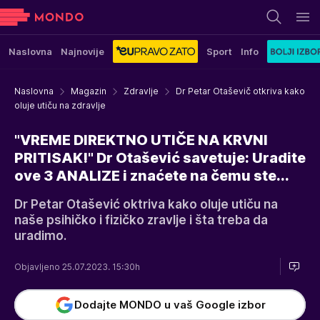
Naslovna
Najnovije
Sport
Info
Naslovna
Magazin
Zdravlje
Dr Petar Otaševič otkriva kako
oluje utiču na zdravlje
"VREME DIREKTNO UTIČE NA KRVNI
PRITISAK!" Dr Otašević savetuje: Uradite
ove 3 ANALIZE i znaćete na čemu ste...
Dr Petar Otašević oktriva kako oluje utiču na
naše psihičko i fizičko zravlje i šta treba da
uradimo.
Objavljeno 25.07.2023. 15:30h
Dodajte MONDO u vaš Google izbor