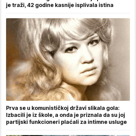
je traži, 42 godine kasnije isplivala istina
Prva se u komunističkoj državi slikala gola:
Izbacili je iz škole, a onda je priznala da su joj
partijski funkcioneri plaćali za intimne usluge