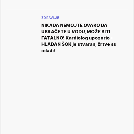
ZDRAVLJE
NIKADA NEMOJTE OVAKO DA
USKAČETE U VODU, MOŽE BITI
FATALNO! Kardiolog upozorio -
HLADAN ŠOK je stvaran, žrtve su
mladi!