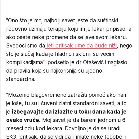
"Ono što je moj najbolji savet jeste da suštinski
redovno uzimaju terapiju koju im je lekar pripisao, a
ako osete neke promene da se jave svom lekaru.
Svedoci smo da
leti pritisak ume da bude niži
, nego
što je slučaj kada je hladno i skloniji su većim
komplikacijama", podsetio je dr Otašević i naglasio
da pravila koja su najkorisnija su ujedno i
standardna.
"Možemo blagovremeno zatražiti pomoć ako nam
je loše, tu su i čuveni zlatni standardni saveti, a to
je
izbegavajte da izlazite u toku dana kada je
ovako vruće.
Moj savet je da barem jednom u 6
meseci odu kod lekara. Dovoljno je da se uradi
EKG, pritisak, da se vidi da li imate neke tegobe, i