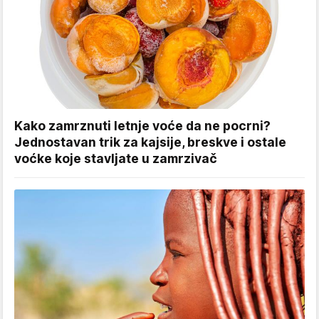
Kako zamrznuti letnje voće da ne pocrni?
Jednostavan trik za kajsije, breskve i ostale
voćke koje stavljate u zamrzivač