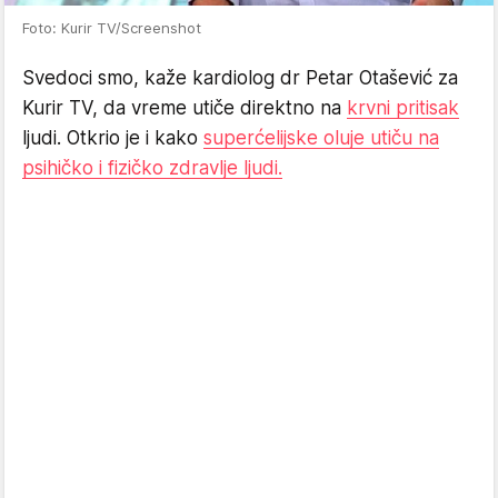
Foto: Kurir TV/Screenshot
Svedoci smo, kaže kardiolog dr Petar Otašević za
Kurir TV, da vreme utiče direktno na
krvni pritisak
ljudi. Otkrio je i kako
superćelijske oluje utiču na
psihičko i fizičko zdravlje ljudi.