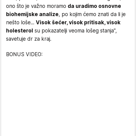
ono što je važno moramo
da uradimo osnovne
biohemijske analize
, po kojim ćemo znati da li je
nešto loše...
Visok šećer, visok pritisak, visok
holesterol
su pokazatelji veoma lošeg stanja",
savetuje dr za kraj.
BONUS VIDEO: