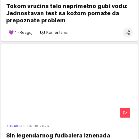
Tokom vrućina telo neprimetno gubi vodu:
Jednostavan test sa kožom pomaže da
prepoznate problem
1
·
Reaguj
Komentariši
ZDRAVLJE
06.08.2026.
Sin legendarnog fudbalera iznenada