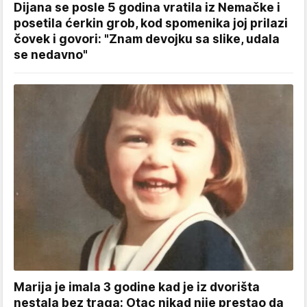
Dijana se posle 5 godina vratila iz Nemačke i
posetila ćerkin grob, kod spomenika joj prilazi
čovek i govori: "Znam devojku sa slike, udala
se nedavno"
Marija je imala 3 godine kad je iz dvorišta
nestala bez traga: Otac nikad nije prestao da