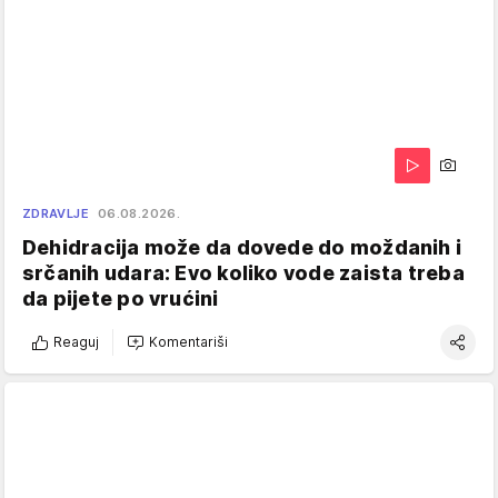
ZDRAVLJE
06.08.2026.
Dehidracija može da dovede do moždanih i
srčanih udara: Evo koliko vode zaista treba
da pijete po vrućini
Reaguj
Komentariši