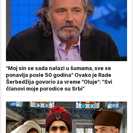
"Moj sin se sada nalazi u šumama, sve se
ponavlja posle 50 godina" Ovako je Rade
Šerbedžija govorio za vreme "Oluje": "Svi
članovi moje porodice su Srbi"