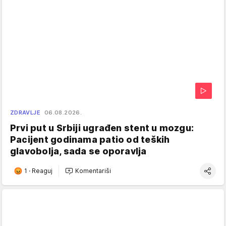
ZDRAVLJE
06.08.2026.
Prvi put u Srbiji ugrađen stent u mozgu:
Pacijent godinama patio od teških
glavobolja, sada se oporavlja
1
·
Reaguj
Komentariši