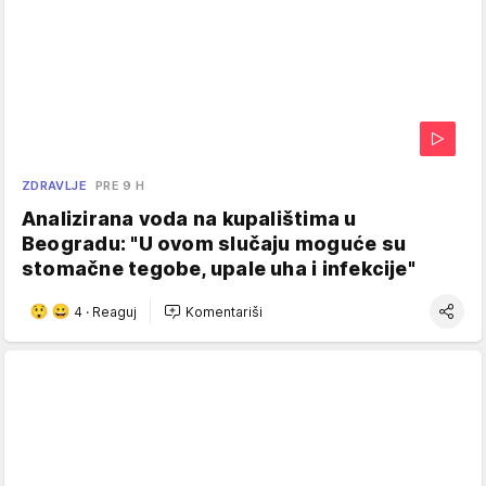
ZDRAVLJE
PRE 9 H
Analizirana voda na kupalištima u
Beogradu: "U ovom slučaju moguće su
stomačne tegobe, upale uha i infekcije"
4
·
Reaguj
Komentariši