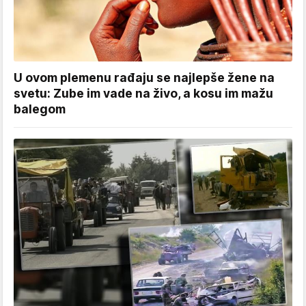
U ovom plemenu rađaju se najlepše žene na
svetu: Zube im vade na živo, a kosu im mažu
balegom