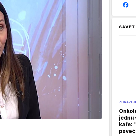
SAVET
ZDRAVLJ
Onkol
jednu 
kafe: 
poveća