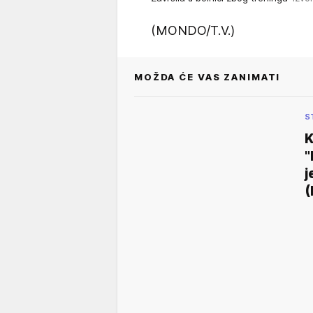
(MONDO/T.V.)
MOŽDA ĆE VAS ZANIMATI
S
K
"
j
(