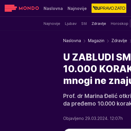
Naslovna
Najnovije
Najnovije
Ljubav
Stil
Zdravlje
Horoskop
Sensa
Stvar ukusa
Yumama
Naslovna
Magazin
Zdravlje
U ZABLUDI S
10.000 KORAKA
mnogi ne znaju
Prof. dr Marina Đelić otkr
da pređemo 10.000 korak
Objavljeno 29.03.2024. 12:07h