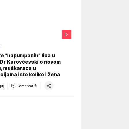
E
re "napumpanih" lica u
: Dr Karovčevski o novom
u, muškaraca u
cijama isto koliko i žena
uj
Komentariši