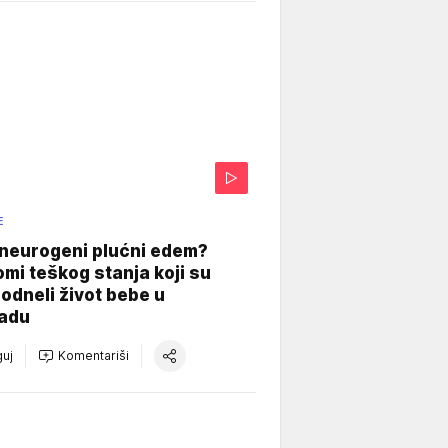
E
 neurogeni plućni edem?
mi teškog stanja koji su
odneli život bebe u
adu
uj
Komentariši