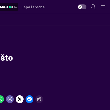
Lepa i srećna
 što