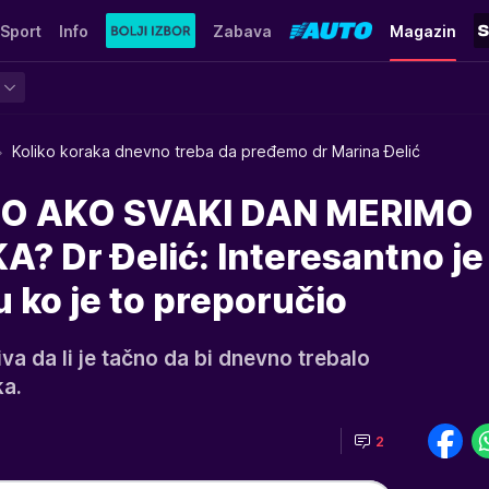
Sport
Info
Zabava
Magazin
Koliko koraka dnevno treba da pređemo dr Marina Đelić
MO AKO SVAKI DAN MERIMO
? Dr Đelić: Interesantno je
 ko je to preporučio
iva da li je tačno da bi dnevno trebalo
a.
2