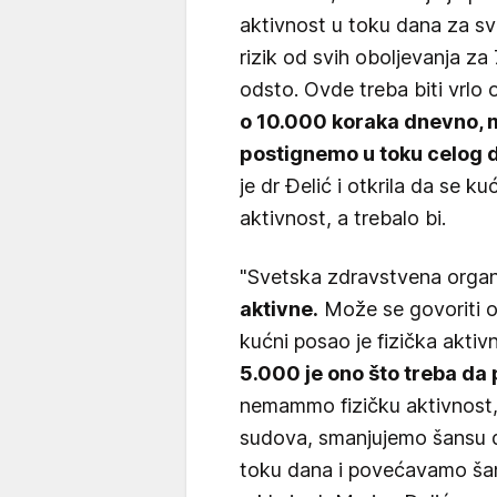
aktivnost u toku dana za s
rizik od svih oboljevanja za
odsto. Ovde treba biti vrlo 
o 10.000 koraka dnevno, m
postignemo u toku celog d
je dr Đelić i otkrila da se ku
aktivnost, a trebalo bi.
"Svetska zdravstvena organ
aktivne.
Može se govoriti o
kućni posao je fizička aktiv
5.000 je ono što treba da
nemammo fizičku aktivnost,
sudova, smanjujemo šansu d
toku dana i povećavamo šan