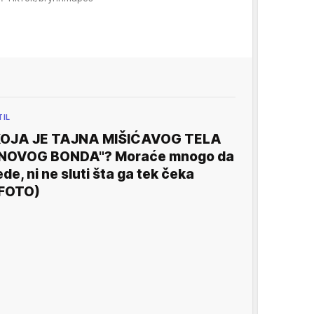
TIL
OJA JE TAJNA MIŠIĆAVOG TELA
NOVOG BONDA"? Moraće mnogo da
ede, ni ne sluti šta ga tek čeka
FOTO)