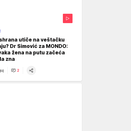
E
shrana utiče na veštačku
nju? Dr Simović za MONDO:
vaka žena na putu začeća
da zna
uj
2