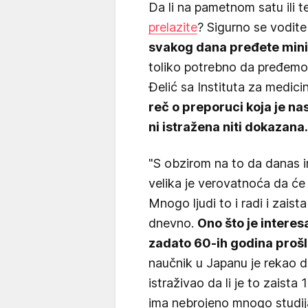
Da li na pametnom satu ili t
prelazite
? Sigurno se vodite
svakog dana pređete min
toliko potrebno da pređemo d
Đelić sa Instituta za medicin
reč o preporuci koja je na
ni istražena niti dokazana.
"S obzirom na to da danas 
velika je verovatnoća da će 
Mnogo ljudi to i radi i zais
dnevno.
Ono što je interes
zadato 60-ih godina prošl
naučnik u Japanu je rekao da
istraživao da li je to zaist
ima nebrojeno mnogo studij