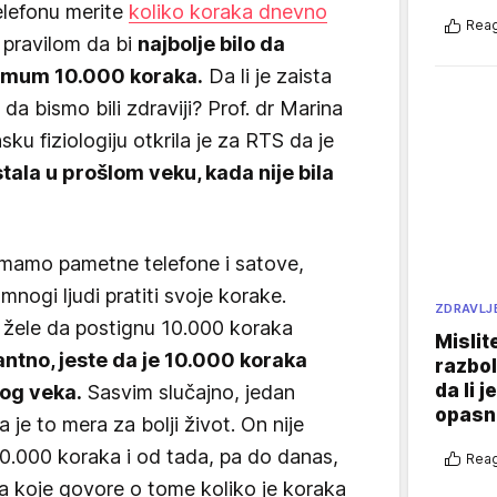
elefonu merite
koliko koraka dnevno
Reag
 pravilom da bi
najbolje bilo da
imum 10.000 koraka.
Da li je zaista
a bismo bili zdraviji? Prof. dr Marina
sku fiziologiju otkrila je za RTS da je
stala u prošlom veku, kada nije bila
imamo pametne telefone i satove,
mnogi ljudi pratiti svoje korake.
ZDRAVLJ
ta žele da postignu 10.000 koraka
Mislit
antno, jeste da je 10.000 koraka
razbol
da li j
og veka.
Sasvim slučajno, jedan
opasn
 je to mera za bolji život. On nije
a 10.000 koraka i od tada, pa do danas,
Reag
a koje govore o tome koliko je koraka