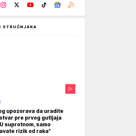
I STRUČNJAKA
E
og upozorava da uradite
stvar pre prvog gutljaja
"U suprotnom, samo
vate rizik od raka"