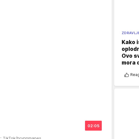
ZDRAVLJ
Kako i
oplod
Ovo s
mora 
Reag
02:05
r: TikTok/brynnmapes