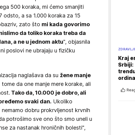
vega 500 koraka, mi ćemo smanjiti
 7 odsto, a sa 1.000 koraka za 15
obazriv, zato što
mi kada govorimo
islimo da toliko koraka treba da
ana, a ne u jednom aktu
", objasnila
ZDRAVLJ
ćni poslovi ne ubrajaju u fizičku
Kraj e
Srbiji
trend
izacija naglašava da su
žene manje
ordina
 tome da one manje mere korake, ali
Reag
nost.
Tako da, 10.000 je dobro, ali
 pređemo svaki dan.
Ukoliko
 nemamo dobru prokrvljenost krvnih
a potrošimo sve ono što smo uneli u
se za nastanak hroničnih bolesti",