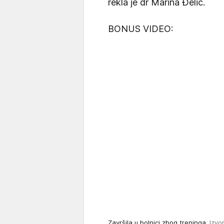
rekla je dr Marina Đelić.
BONUS VIDEO:
Završila u bolnici zbog treninga
Izvo