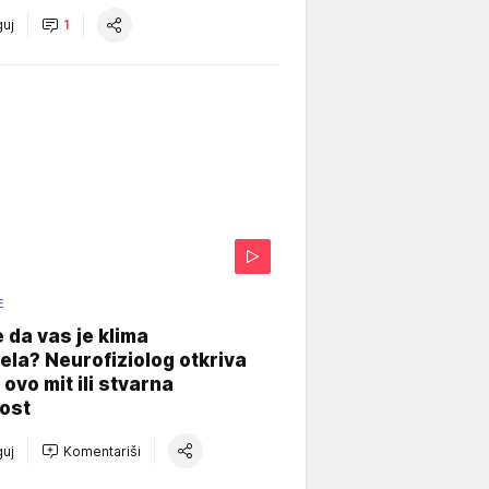
uj
1
E
e da vas je klima
ela? Neurofiziolog otkriva
e ovo mit ili stvarna
ost
uj
Komentariši