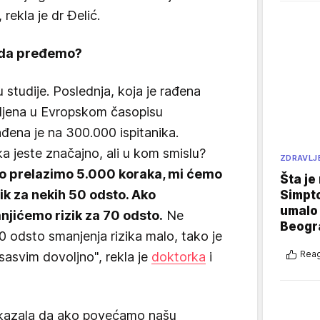
rekla je dr Đelić.
o da pređemo?
u studije. Poslednja, koja je rađena
avljena u Evropskom časopisu
ađena je na 300.000 ispitanika.
a jeste značajno, ali u kom smislu?
ZDRAVLJ
o prelazimo 5.000 koraka, mi ćemo
Šta je
zik za nekih 50 odsto. Ako
Simpto
umalo 
jićemo rizik za 70 odsto.
Ne
Beogr
odsto smanjenja rizika malo, tako je
Reag
sasvim dovoljno", rekla je
doktorka
i
 pokazala da ako povećamo našu