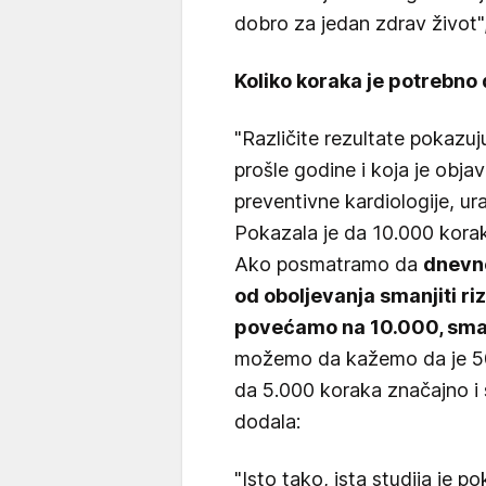
dobro za jedan zdrav život", 
Koliko koraka je potrebn
"Različite rezultate pokazuj
prošle godine i koja je obj
preventivne kardiologije, ur
Pokazala je da 10.000 korak
Ako posmatramo da
dnevn
od oboljevanja smanjiti ri
povećamo na 10.000, sman
možemo da kažemo da je 50 
da 5.000 koraka značajno i 
dodala:
"Isto tako, ista studija je