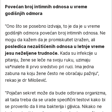
Povećan broj intimnih odnosa u vreme
godišnjih odmora
"Ono što se posebno izdvaja, to je da je u vreme
godišnjih odmora povećan broj intimnih odnosa. Ne
mogu da kažem da je promiskuitet izražen, ali
posledica nezaštićenih odnosa u letnje vreme
jesu neželjene trudnoće.
Kada su infekcije u
pitanju, žene se leče na svoju ruku, uzimaju
va*inalete ili prvo sredstvo pri ruci. Ima jedna
zabuna na koju žene često ne obraćaju pažnju",
rekao je dr Milošević.
"Pojačan sekret može da bude odbrana organizma,
ali tada treba da se urade specifični testovi kako bi
se proverilo da li ima bakterija i gljivica. Nikako ne