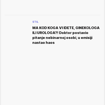
STIL
MA KOD KOGA VI IDETE, GINEKOLOGA
ILI UROLOGA?! Doktor postavio
pitanje nebinarnoj osobi, u emisiji
nastao haos