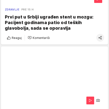
ZDRAVLJE
PRE 15 H
Prvi put u Srbiji ugrađen stent u mozgu:
Pacijent godinama patio od teških
glavobolja, sada se oporavlja
Reaguj
Komentariši