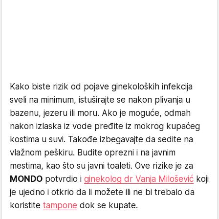
Kako biste rizik od pojave ginekoloških infekcija
sveli na minimum, istuširajte se nakon plivanja u
bazenu, jezeru ili moru. Ako je moguće, odmah
nakon izlaska iz vode pređite iz mokrog kupaćeg
kostima u suvi. Takođe izbegavajte da sedite na
vlažnom peškiru. Budite oprezni i na javnim
mestima, kao što su javni toaleti. Ove rizike je za
MONDO
potvrdio i
ginekolog dr Vanja Milošević
koji
je ujedno i otkrio da li možete ili ne bi trebalo da
koristite
tampone
dok se kupate.