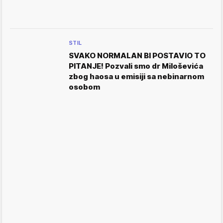
STIL
SVAKO NORMALAN BI POSTAVIO TO
PITANJE! Pozvali smo dr Miloševića
zbog haosa u emisiji sa nebinarnom
osobom