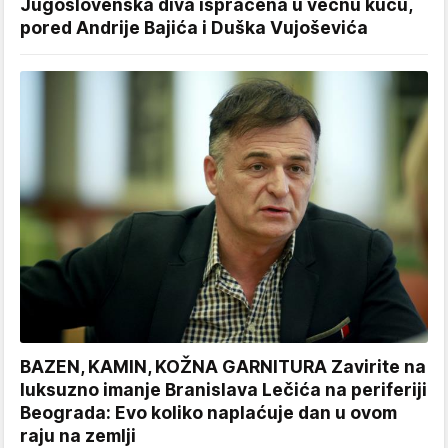
Jugoslovenska diva ispraćena u večnu kuću,
pored Andrije Bajića i Duška Vujoševića
BAZEN, KAMIN, KOŽNA GARNITURA Zavirite na
luksuzno imanje Branislava Lečića na periferiji
Beograda: Evo koliko naplaćuje dan u ovom
raju na zemlji