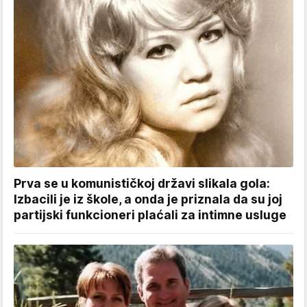
Prva se u komunističkoj državi slikala gola:
Izbacili je iz škole, a onda je priznala da su joj
partijski funkcioneri plaćali za intimne usluge