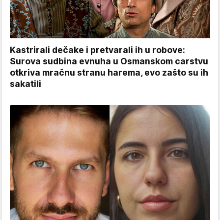
Kastrirali dečake i pretvarali ih u robove:
Surova sudbina evnuha u Osmanskom carstvu
otkriva mračnu stranu harema, evo zašto su ih
sakatili