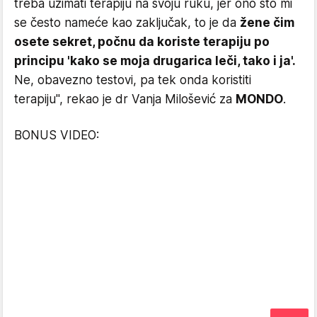
treba uzimati terapiju na svoju ruku, jer ono što mi
se često nameće kao zaključak, to je da
žene čim
osete sekret, počnu da koriste terapiju po
principu 'kako se moja drugarica leči, tako i ja'.
Ne, obavezno testovi, pa tek onda koristiti
terapiju", rekao je dr Vanja Milošević za
MONDO
.
BONUS VIDEO: