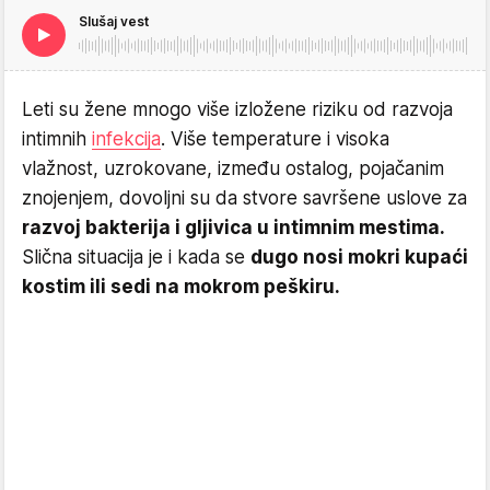
Slušaj vest
Leti su žene mnogo više izložene riziku od razvoja
intimnih
infekcija
. Više temperature i visoka
vlažnost, uzrokovane, između ostalog, pojačanim
znojenjem, dovoljni su da stvore savršene uslove za
razvoj bakterija i gljivica u intimnim mestima.
Slična situacija je i kada se
dugo nosi mokri kupaći
kostim ili sedi na mokrom peškiru.