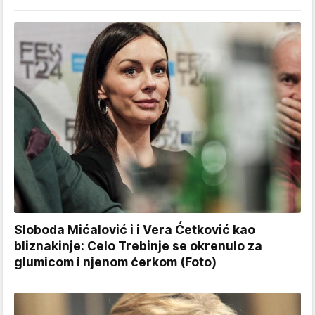
Sloboda Mićalović i i Vera Ćetković kao
bliznakinje: Celo Trebinje se okrenulo za
glumicom i njenom ćerkom (Foto)