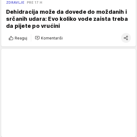
ZDRAVLJE
PRE 17 H
Dehidracija može da dovede do moždanih i
srčanih udara: Evo koliko vode zaista treba
da pijete po vrućini
Reaguj
Komentariši