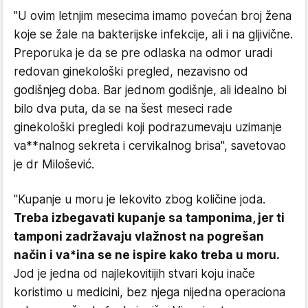
"U ovim letnjim mesecima imamo povećan broj žena
koje se žale na bakterijske infekcije, ali i na gljivične.
Preporuka je da se pre odlaska na odmor uradi
redovan ginekološki pregled, nezavisno od
godišnjeg doba. Bar jednom godišnje, ali idealno bi
bilo dva puta, da se na šest meseci rade
ginekološki pregledi koji podrazumevaju uzimanje
va**nalnog sekreta i cervikalnog brisa", savetovao
je dr Milošević.
"Kupanje u moru je lekovito zbog količine joda.
Treba izbegavati kupanje sa tamponima, jer ti
tamponi zadržavaju vlažnost na pogrešan
način i va*ina se ne ispire kako treba u moru.
Jod je jedna od najlekovitijih stvari koju inače
koristimo u medicini, bez njega nijedna operaciona