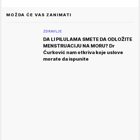
MOŽDA ĆE VAS ZANIMATI
ZDRAVLJE
DA LI PILULAMA SMETE DA ODLOŽITE
MENSTRUACIJU NA MORU? Dr
Ćurković nam otkriva koje uslove
morate da ispunite