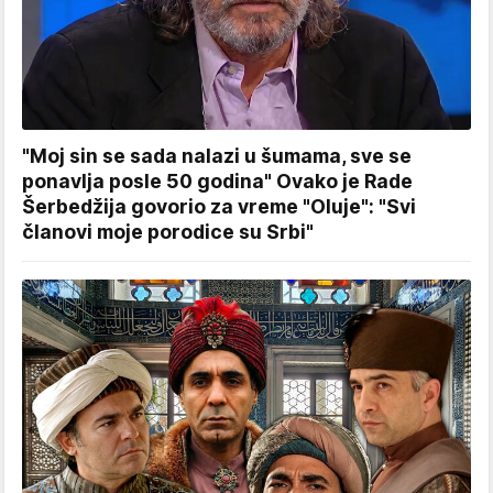
"Moj sin se sada nalazi u šumama, sve se
ponavlja posle 50 godina" Ovako je Rade
Šerbedžija govorio za vreme "Oluje": "Svi
članovi moje porodice su Srbi"