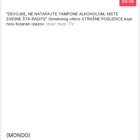
05:45
"DEVOJKE, NE NATAPAJTE TAMPONE ALKOHOLOM, NISTE
SVESNE ŠTA RADITE" Ginekolog otkrio STRAŠNE POSLEDICE koje
nosi bizaran izazov
Izvor: Kurir TV
(MONDO)