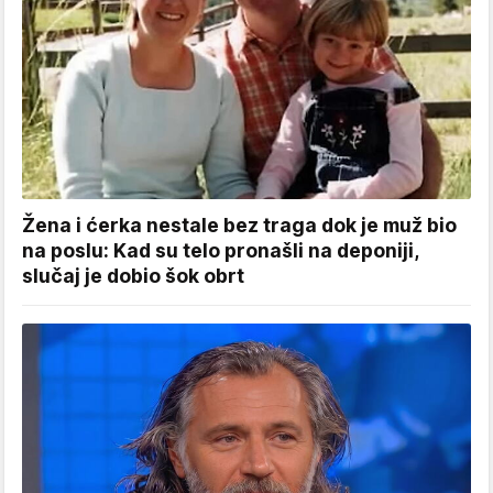
Žena i ćerka nestale bez traga dok je muž bio
na poslu: Kad su telo pronašli na deponiji,
slučaj je dobio šok obrt