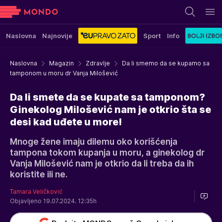
Naslovna
Najnovije
Sport
Info
Naslovna
Magazin
Zdravlje
Da li smemo da se kupamo sa
tamponom u moru dr Vanja Milošević
Da li smete da se kupate sa tamponom?
Ginekolog Milošević nam je otkrio šta se
desi kad uđete u more!
Mnoge žene imaju dilemu oko korišćenja
tampona tokom kupanja u moru, a ginekolog dr
Vanja Milošević nam je otkrio da li treba da ih
koristite ili ne.
Tamara Veličković
Objavljeno 19.07.2024. 12:35h