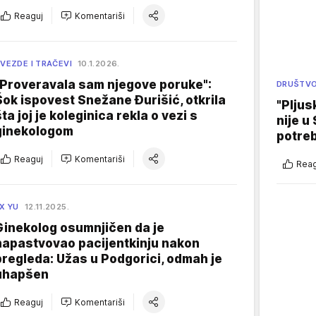
Reaguj
Komentariši
VEZDE I TRAČEVI
10.1.2026.
"Proveravala sam njegove poruke":
DRUŠTV
Šok ispovest Snežane Đurišić, otkrila
"Pljus
ta joj je koleginica rekla o vezi s
nije u 
ginekologom
potre
Reaguj
Komentariši
Reag
X YU
12.11.2025.
Ginekolog osumnjičen da je
napastvovao pacijentkinju nakon
pregleda: Užas u Podgorici, odmah je
uhapšen
Reaguj
Komentariši