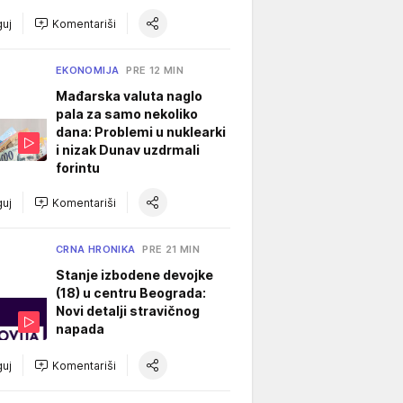
uj
Komentariši
EKONOMIJA
PRE 12 MIN
Mađarska valuta naglo
pala za samo nekoliko
dana: Problemi u nuklearki
i nizak Dunav uzdrmali
forintu
uj
Komentariši
CRNA HRONIKA
PRE 21 MIN
Stanje izbodene devojke
(18) u centru Beograda:
Novi detalji stravičnog
napada
uj
Komentariši