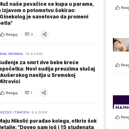
Muž naše pevačice se kupa u parama,
Reag
a izjavom o potomstvu šokirao:
"Ginekolog je savetovao da promeni
petla"
Reaguj
3
RNA HRONIKA
19.4.2026.
Suđenje za smrt dve bebe kreće
Reag
ispočetka: Novi sudija preuzima slučaj
akušerskog nasilja u Sremskoj
Mitrovici
Reaguj
1
VEZDE I TRAČEVI
5.4.2026.
Reag
Maju Nikolić porađao kolega, otkrio šok
detalje: "Doveo sam još i 15 studenata