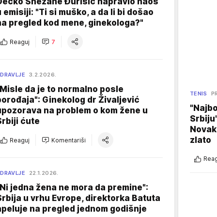
Dečko Snežane Đurišić napravio haos
 emisiji: "Ti si muško, a da li bi došao
na pregled kod mene, ginekologa?"
Reaguj
7
DRAVLJE
3.2.2026.
"Misle da je to normalno posle
TENIS
P
porođaja": Ginekolog dr Živaljević
"Najbo
upozorava na problem o kom žene u
Srbiju
Srbiji ćute
Novak
zlato
Reaguj
Komentariši
Reag
DRAVLJE
22.1.2026.
"Ni jedna žena ne mora da premine":
Srbija u vrhu Evrope, direktorka Batuta
apeluje na pregled jednom godišnje