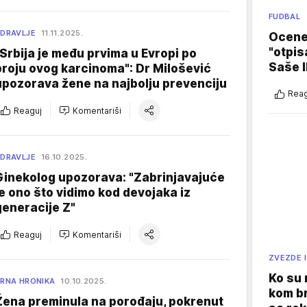
FUDBAL
DRAVLJE
11.11.2025.
Ocene 
"otpis
"Srbija je među prvima u Evropi po
Saše I
broju ovog karcinoma": Dr Milošević
upozorava žene na najbolju prevenciju
Reag
Reaguj
Komentariši
DRAVLJE
16.10.2025.
Ginekolog upozorava: "Zabrinjavajuće
je ono što vidimo kod devojaka iz
generacije Z"
Reaguj
Komentariši
ZVEZDE I
Ko su
RNA HRONIKA
10.10.2025.
kom br
Žena preminula na porođaju, pokrenut