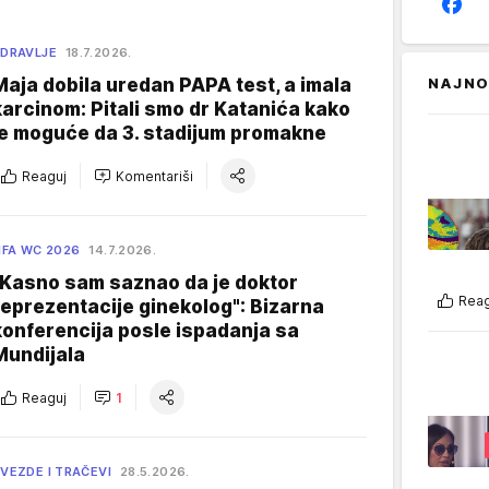
DRAVLJE
18.7.2026.
Maja dobila uredan PAPA test, a imala
NAJNO
karcinom: Pitali smo dr Katanića kako
je moguće da 3. stadijum promakne
Reaguj
Komentariši
IFA WC 2026
14.7.2026.
"Kasno sam saznao da je doktor
Reag
reprezentacije ginekolog": Bizarna
konferencija posle ispadanja sa
Mundijala
Reaguj
1
VEZDE I TRAČEVI
28.5.2026.