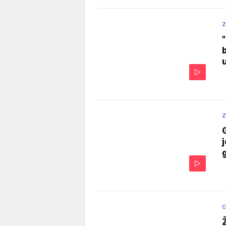
Z
Z
C