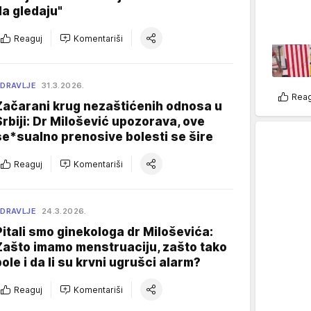
da gledaju"
Reaguj
Komentariši
DRAVLJE
31.3.2026.
Reag
Začarani krug nezaštićenih odnosa u
Srbiji: Dr Milošević upozorava, ove
se*sualno prenosive bolesti se šire
Reaguj
Komentariši
DRAVLJE
24.3.2026.
Pitali smo ginekologa dr Miloševića:
Zašto imamo menstruaciju, zašto tako
bole i da li su krvni ugrušci alarm?
Reaguj
Komentariši