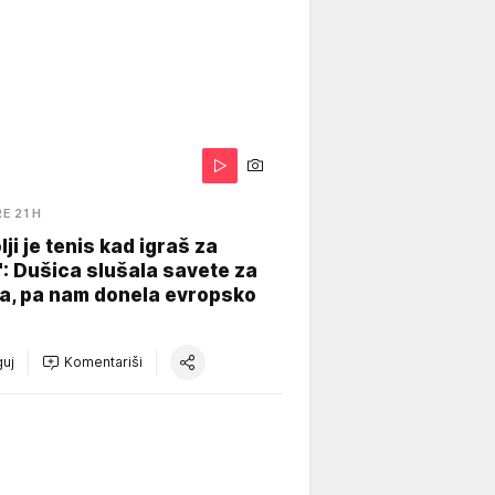
RE 21 H
lji je tenis kad igraš za
": Dušica slušala savete za
a, pa nam donela evropsko
uj
Komentariši