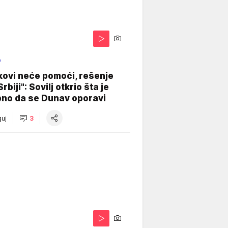
O
kovi neće pomoći, rešenje
Srbiji": Sovilj otkrio šta je
bno da se Dunav oporavi
uj
3