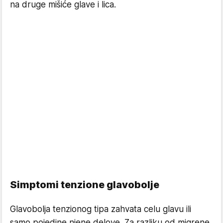
na druge mišiće glave i lica.
Simptomi tenzione glavobolje
Glavobolja tenzionog tipa zahvata celu glavu ili
samo pojedine njene delove. Za razliku od migrene,