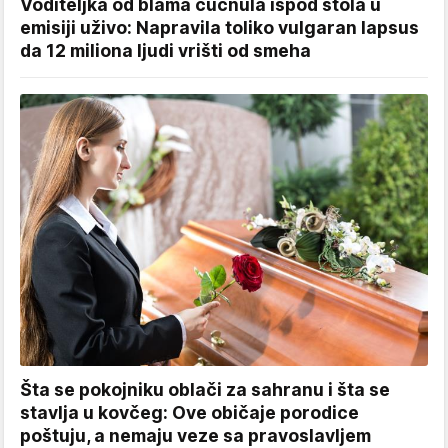
Voditeljka od blama čučnula ispod stola u
emisiji uživo: Napravila toliko vulgaran lapsus
da 12 miliona ljudi vrišti od smeha
Šta se pokojniku oblači za sahranu i šta se
stavlja u kovčeg: Ove običaje porodice
poštuju, a nemaju veze sa pravoslavljem