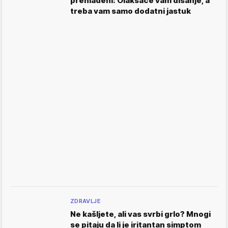
prehlađeni: Olakšaće vam disanje, a
treba vam samo dodatni jastuk
ZDRAVLJE
Ne kašljete, ali vas svrbi grlo? Mnogi
se pitaju da li je iritantan simptom