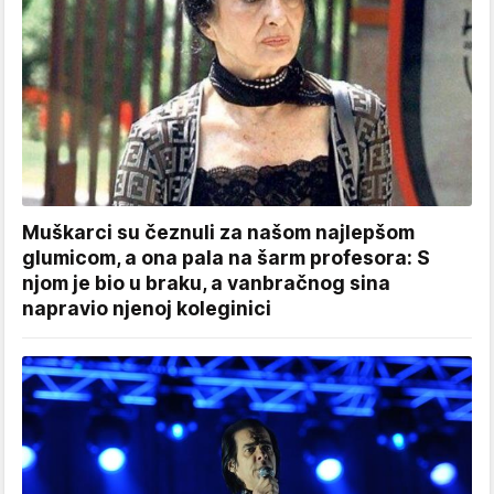
Muškarci su čeznuli za našom najlepšom
glumicom, a ona pala na šarm profesora: S
njom je bio u braku, a vanbračnog sina
napravio njenoj koleginici