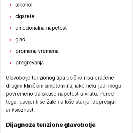
alkohol
cigarete
emocionalna napetost
glad
promena vremena
pregrevanja
Glavobolje tenzionog tipa obično nisu praćene
drugim kliničkim simptomima, iako neki ljudi mogu
povremeno da iskuse napetost u vratu. Pored
toga, pacijenti se žale na loše stanje, depresiju i
anksioznost.
Dijagnoza tenzione glavobolje