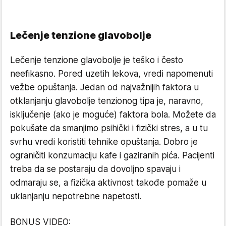
Lečenje tenzione glavobolje
Lečenje tenzione glavobolje je teško i često
neefikasno. Pored uzetih lekova, vredi napomenuti
vežbe opuštanja. Jedan od najvažnijih faktora u
otklanjanju glavobolje tenzionog tipa je, naravno,
isključenje (ako je moguće) faktora bola. Možete da
pokušate da smanjimo psihički i fizički stres, a u tu
svrhu vredi koristiti tehnike opuštanja. Dobro je
ograničiti konzumaciju kafe i gaziranih pića. Pacijenti
treba da se postaraju da dovoljno spavaju i
odmaraju se, a fizička aktivnost takođe pomaže u
uklanjanju nepotrebne napetosti.
BONUS VIDEO: