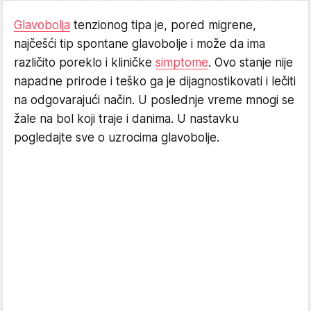
Glavobolja
tenzionog tipa je, pored migrene,
najčešći tip spontane glavobolje i može da ima
različito poreklo i kliničke
simptome
. Ovo stanje nije
napadne prirode i teško ga je dijagnostikovati i lečiti
na odgovarajući način. U poslednje vreme mnogi se
žale na bol koji traje i danima. U nastavku
pogledajte sve o uzrocima glavobolje.