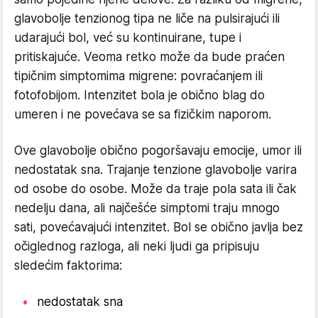
glavobolje tenzionog tipa ne liče na pulsirajući ili
udarajući bol, već su kontinuirane, tupe i
pritiskajuće. Veoma retko može da bude praćen
tipičnim simptomima migrene: povraćanjem ili
fotofobijom. Intenzitet bola je obično blag do
umeren i ne povećava se sa fizičkim naporom.
Ove glavobolje obično pogoršavaju emocije, umor ili
nedostatak sna. Trajanje tenzione glavobolje varira
od osobe do osobe. Može da traje pola sata ili čak
nedelju dana, ali najčešće simptomi traju mnogo
sati, povećavajući intenzitet. Bol se obično javlja bez
očiglednog razloga, ali neki ljudi ga pripisuju
sledećim faktorima:
nedostatak sna