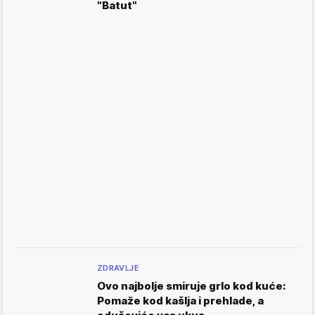
"Batut"
ZDRAVLJE
Ovo najbolje smiruje grlo kod kuće:
Pomaže kod kašlja i prehlade, a