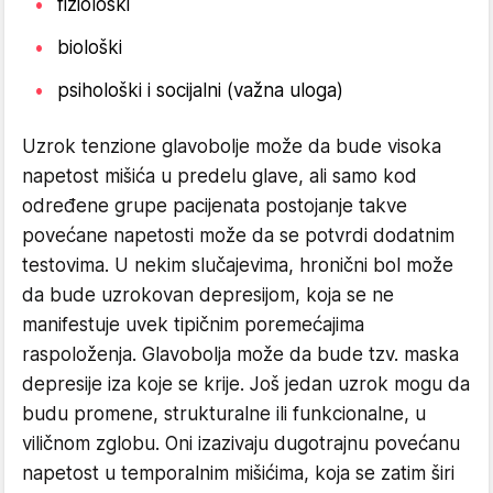
fiziološki
biološki
psihološki i socijalni (važna uloga)
Uzrok tenzione glavobolje može da bude visoka
napetost mišića u predelu glave, ali samo kod
određene grupe pacijenata postojanje takve
povećane napetosti može da se potvrdi dodatnim
testovima. U nekim slučajevima, hronični bol može
da bude uzrokovan depresijom, koja se ne
manifestuje uvek tipičnim poremećajima
raspoloženja. Glavobolja može da bude tzv. maska
depresije iza koje se krije. Još jedan uzrok mogu da
budu promene, strukturalne ili funkcionalne, u
viličnom zglobu. Oni izazivaju dugotrajnu povećanu
napetost u temporalnim mišićima, koja se zatim širi