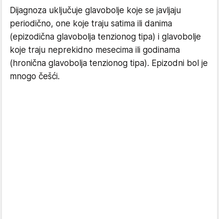
Dijagnoza uključuje glavobolje koje se javljaju
periodično, one koje traju satima ili danima
(epizodična glavobolja tenzionog tipa) i glavobolje
koje traju neprekidno mesecima ili godinama
(hronična glavobolja tenzionog tipa). Epizodni bol je
mnogo češći.