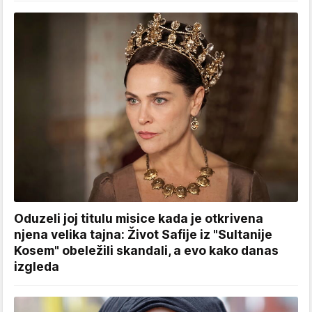
Oduzeli joj titulu misice kada je otkrivena
njena velika tajna: Život Safije iz "Sultanije
Kosem" obeležili skandali, a evo kako danas
izgleda