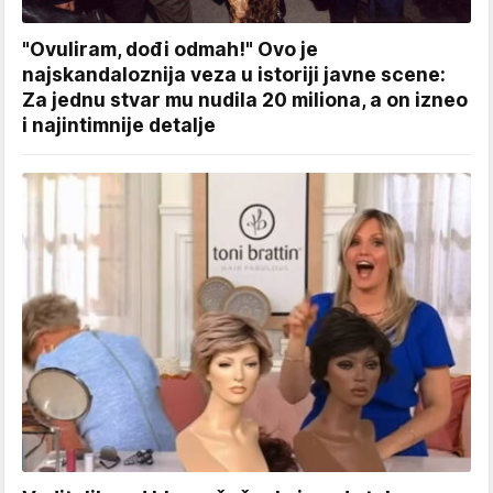
"Ovuliram, dođi odmah!" Ovo je
najskandaloznija veza u istoriji javne scene:
Za jednu stvar mu nudila 20 miliona, a on izneo
i najintimnije detalje