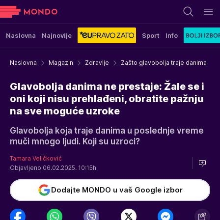
Naslovna
Najnovije
Sport
Info
Naslovna
Magazin
Zdravlje
Zašto glavobolja traje danima
Glavobolja danima ne prestaje: Žale se i
oni koji nisu prehlađeni, obratite pažnju
na sve moguće uzroke
Glavobolja koja traje danima u poslednje vreme
muči mnogo ljudi. Koji su uzroci?
Tamara Veličković
Objavljeno 06.02.2025. 10:15h
Dodajte MONDO u vaš Google izbor