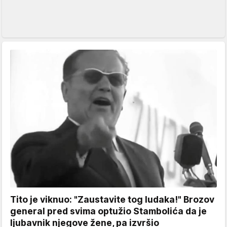
Tito je viknuo: "Zaustavite tog ludaka!" Brozov
general pred svima optužio Stambolića da je
ljubavnik njegove žene, pa izvršio