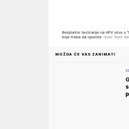
Besplatno testiranje na HPV virus u "
koje treba da ispunite
Izvor: Kurir tel
MOŽDA ĆE VAS ZANIMATI
Z
G
s
p