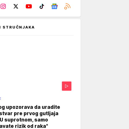
I STRUČNJAKA
E
og upozorava da uradite
stvar pre prvog gutljaja
"U suprotnom, samo
vate rizik od raka"