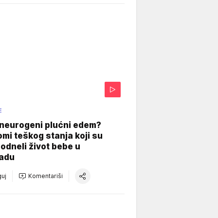
E
 neurogeni plućni edem?
mi teškog stanja koji su
odneli život bebe u
adu
uj
Komentariši