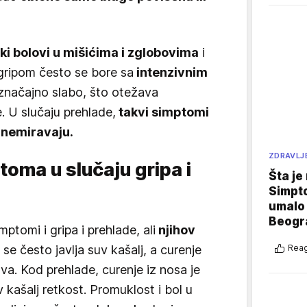
ki bolovi u mišićima i zglobovima
i
 gripom često se bore sa
intenzivnim
 značajno slabo, što otežava
 U slučaju prehlade,
takvi simptomi
uznemiravaju.
ZDRAVLJ
oma u slučaju gripa i
Šta je
Simpto
umalo 
Beogr
mptomi i gripa i prehlade, ali
njihov
se često javlja suv kašalj, a curenje
Reag
ava. Kod prehlade, curenje iz nosa je
v kašalj retkost. Promuklost i bol u