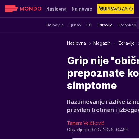
Naslovna
Najnovije
Najnovije
Ljubav
Stil
Zdravlje
Horoskop
Sensa
Stvar ukusa
Yumama
Naslovna
Magazin
Zdravlje
Grip nije "obi
prepoznate koj
simptome
Razumevanje razlike izmeđ
pravilan tretman i izbega
Tamara Veličković
Objavljeno 07.02.2025. 6:45h