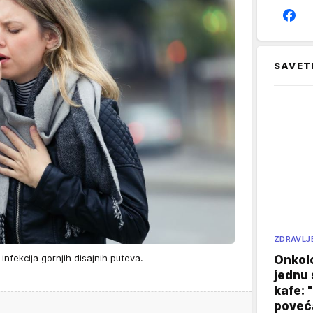
SAVET
ZDRAVLJ
infekcija gornjih disajnih puteva.
Onkol
jednu 
kafe: 
poveća