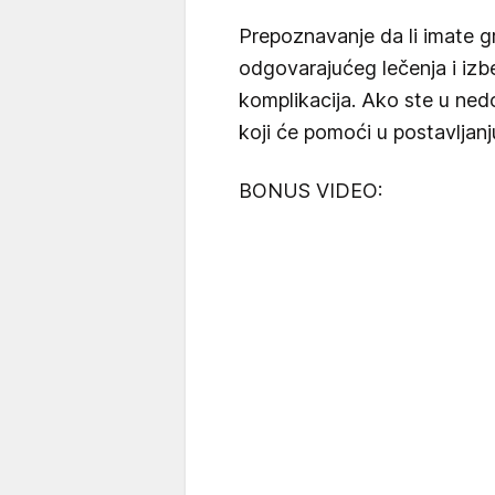
Prepoznavanje da li imate gri
odgovarajućeg lečenja i iz
komplikacija. Ako ste u nedo
koji će pomoći u postavljanj
BONUS VIDEO: