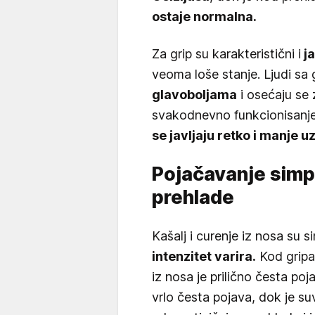
ostaje normalna.
Za grip su karakteristični i
ja
veoma loše stanje. Ljudi sa
glavoboljama
i osećaju se
svakodnevno funkcionisanje.
se javljaju retko i manje 
Pojačavanje simpt
prehlade
Kašalj i curenje iz nosa su si
intenzitet varira.
Kod gripa 
iz nosa je prilično česta poj
vrlo česta pojava, dok je su