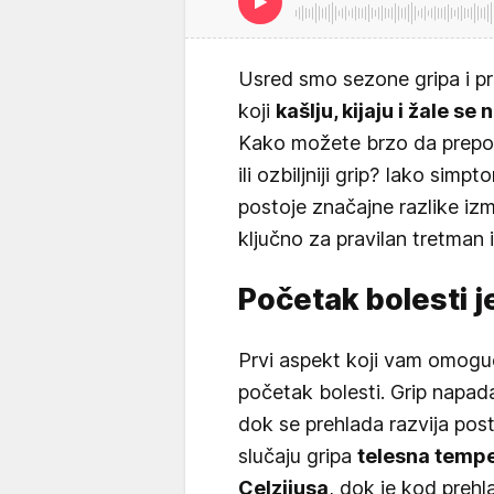
Usred smo sezone gripa i pr
koji
kašlju, kijaju i žale s
Kako možete brzo da prepozn
ili ozbiljniji grip? Iako sim
postoje značajne razlike izm
ključno za pravilan tretman 
Početak bolesti j
Prvi aspekt koji vam omogu
početak bolesti. Grip napad
dok se prehlada razvija po
slučaju gripa
telesna tempe
Celzijusa
, dok je kod preh