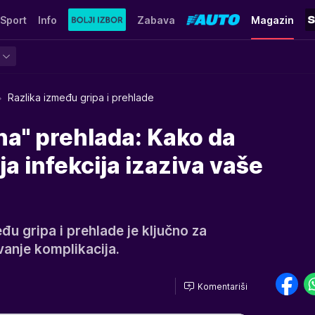
Sport
Info
Zabava
Magazin
Razlika između gripa i prehlade
čna" prehlada: Kako da
a infekcija izaziva vaše
u gripa i prehlade je ključno za
vanje komplikacija.
Komentariši