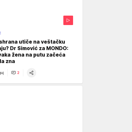
E
shrana utiče na veštačku
nju? Dr Simović za MONDO:
vaka žena na putu začeća
da zna
uj
2