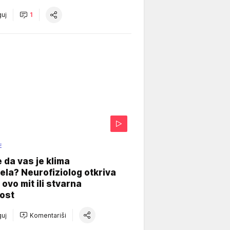
uj
1
E
e da vas je klima
ela? Neurofiziolog otkriva
e ovo mit ili stvarna
ost
uj
Komentariši