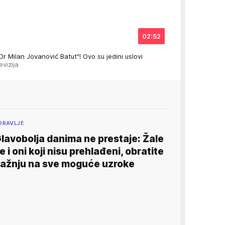
02:52
Dr Milan Jovanović Batut"! Ovo su jedini uslovi
evizija
DRAVLJE
lavobolja danima ne prestaje: Žale
e i oni koji nisu prehlađeni, obratite
ažnju na sve moguće uzroke