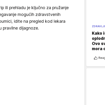
p ili prehladu je ključno za pružanje
begavanje mogućih zdravstvenih
umici, idite na pregled kod lekara
ZDRAVLJ
u pravilne dijagnoze.
Kako i
oplod
Ovo s
mora 
Reag