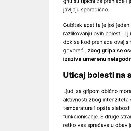
grlu su tipični za prehlade i
javljaju sporadično.
Gubitak apetita je još jed
razlikovanju ovih bolesti. L
dok se kod prehlade ovaj si
govoreći,
zbog gripa se o
izaziva umerenu nelagodn
Uticaj bolesti na
Ljudi sa gripom obično mor
aktivnosti zbog intenziteta
temperatura i opšta slabos
funkcionisanje. S druge stra
retko vas sprečava u obavl