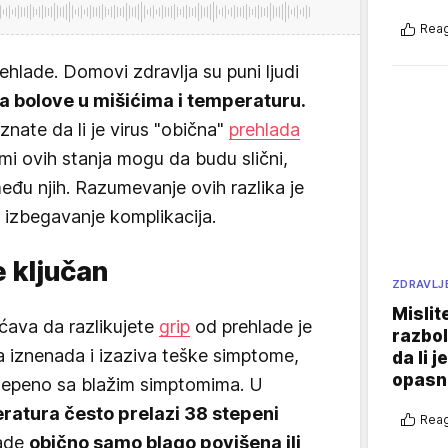
Reag
ehlade. Domovi zdravlja su puni ljudi
e na bolove u mišićima i temperaturu.
ate da li je virus "obična"
prehlada
ptomi ovih stanja mogu da budu slični,
eđu njih. Razumevanje ovih razlika je
i izbegavanje komplikacija.
e ključan
ZDRAVLJ
Mislit
ćava da razlikujete
grip
od prehlade je
razbol
a iznenada i izaziva teške simptome,
da li j
opasn
stepeno sa blažim simptomima. U
ratura često prelazi 38 stepeni
Reag
lade
obično samo blago povišena ili