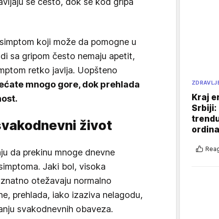
 javljaju se često, dok se kod gripa
an simptom koji može da pomogne u
judi sa gripom često nemaju apetit,
mptom retko javlja. Uopšteno
sećate mnogo gore, dok prehlada
ZDRAVLJ
Kraj e
ost.
Srbiji
trend
 svakodnevni život
ordina
Reag
aju da prekinu mnoge dnevne
 simptoma. Jaki bol, visoka
t znatno otežavaju normalno
ne, prehlada, iako izaziva nelagodu,
janju svakodnevnih obaveza.