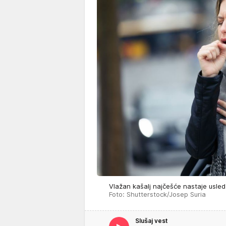
Vlažan kašalj najčešće nastaje usled 
Foto: Shutterstock/Josep Suria
Slušaj vest