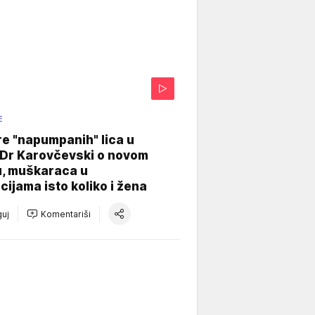
E
re "napumpanih" lica u
: Dr Karovčevski o novom
u, muškaraca u
cijama isto koliko i žena
uj
Komentariši