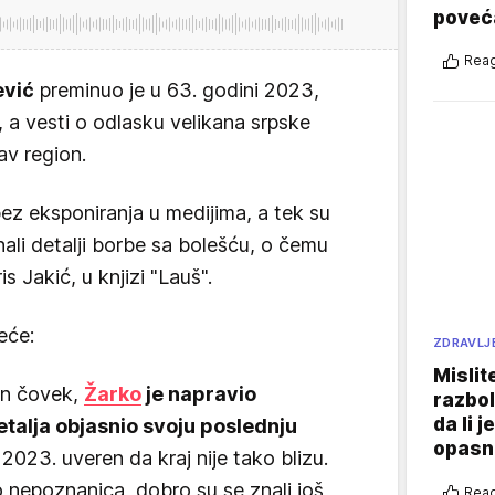
poveća
Reag
ević
preminuo je u 63. godini 2023,
a vesti o odlasku velikana srpske
tav region.
ez eksponiranja u medijima, a tek su
ali detalji borbe sa bolešću, o čemu
 Jakić, u knjizi "Lauš".
eće:
ZDRAVLJ
Mislit
jan čovek,
Žarko
je napravio
razbol
da li j
etalja objasnio svoju poslednju
opasn
 2023. uveren da kraj nije tako blizu.
lo nepoznanica, dobro su se znali još
Reag