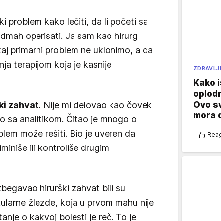
ki problem kako lečiti, da li početi sa
odmah operisati. Ja sam kao hirurg
taj primarni problem ne uklonimo, a da
ja terapijom koja je kasnije
ZDRAVLJ
Kako i
oplod
Ovo s
i zahvat.
Nije mi delovao kao čovek
mora 
rivao sa analitikom. Čitao je mnogo o
blem može rešiti. Bio je uveren da
Reag
iminiše ili kontroliše drugim
begavao hirurški zahvat bili su
ikularne žlezde, koja u prvom mahu nije
anje o kakvoj bolesti je reč. To je