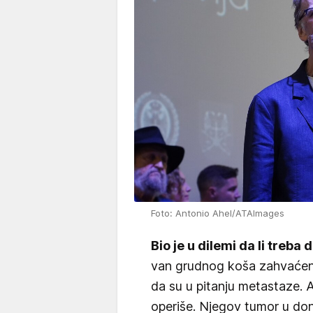
Foto: Antonio Ahel/ATAImages
Bio je u dilemi da li treba 
van grudnog koša zahvaćen
da su u pitanju metastaze. 
operiše. Njegov tumor u donj