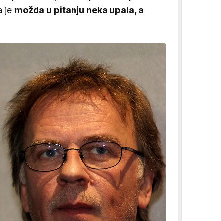
a je
možda u pitanju neka upala, a