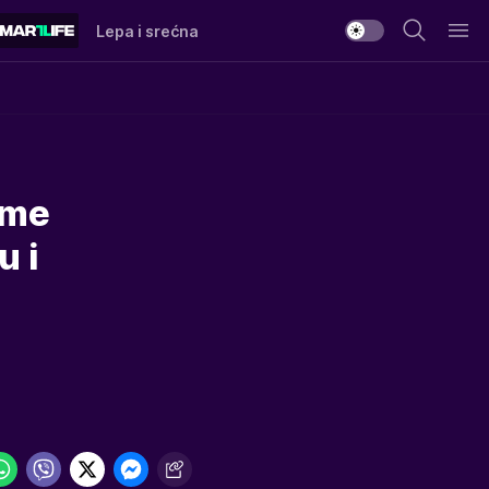
Lepa i srećna
eme
u i