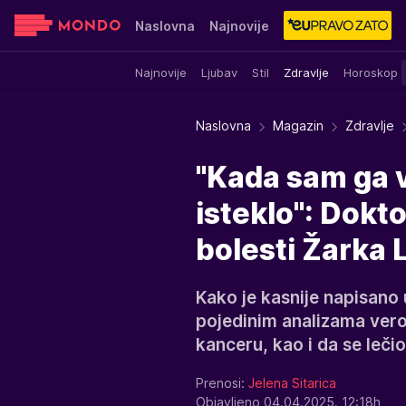
Naslovna
Najnovije
Najnovije
Ljubav
Stil
Zdravlje
Horoskop
Sensa
Stvar ukusa
Yumama
Naslovna
Magazin
Zdravlje
"Kada sam ga 
isteklo": Dokto
bolesti Žarka 
Kako je kasnije napisano 
pojedinim analizama verov
kanceru, kao i da se leč
Prenosi:
Jelena Sitarica
Objavljeno 04.04.2025. 12:18h