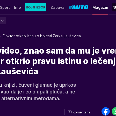
Sport
Info
Zabava
Magazin
Doktor otkrio istinu o bolesti Žarka Lauševića
video, znao sam da mu je vr
r otkrio pravu istinu o lečenj
Lauševića
u knjizi, čuveni glumac je uprkos
ao da je reč o upali pluća, a ne
io alternativnim metodama.
Komentariši