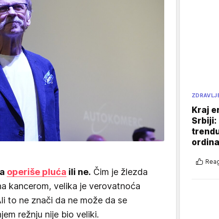
ZDRAVLJ
Kraj e
Srbiji
trend
ordina
Reag
da
operiše pluća
ili ne.
Čim je žlezda
a kancerom, velika je verovatnoća
Ali to ne znači da ne može da se
em režnju nije bio veliki.