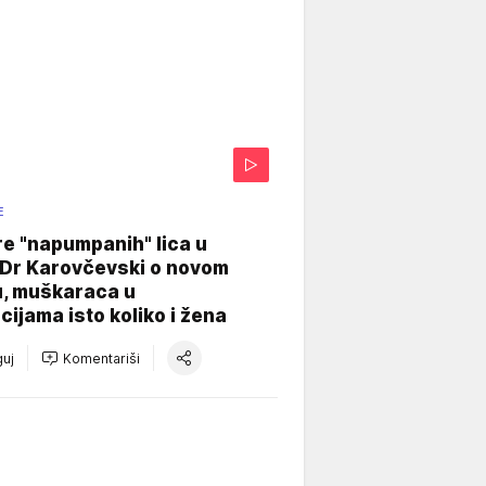
E
re "napumpanih" lica u
: Dr Karovčevski o novom
u, muškaraca u
cijama isto koliko i žena
uj
Komentariši