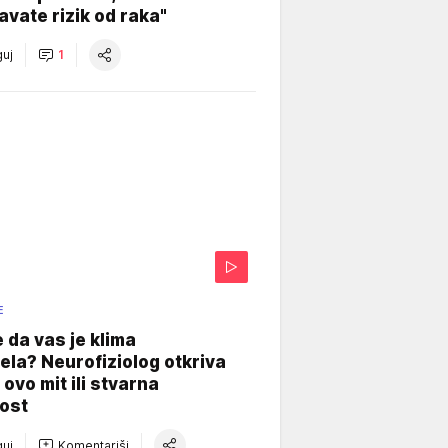
vate rizik od raka"
uj
1
E
e da vas je klima
ela? Neurofiziolog otkriva
e ovo mit ili stvarna
ost
uj
Komentariši