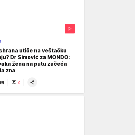
E
shrana utiče na veštačku
nju? Dr Simović za MONDO:
vaka žena na putu začeća
da zna
uj
2