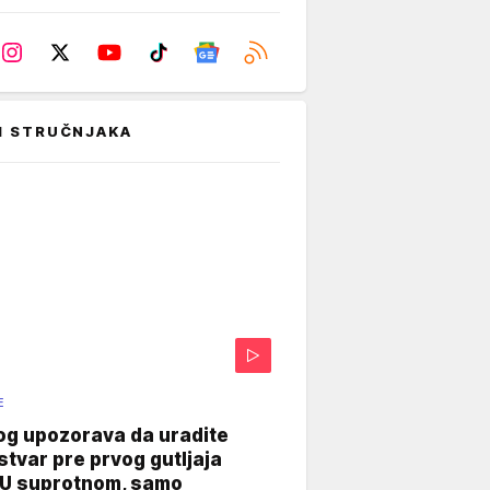
I STRUČNJAKA
E
og upozorava da uradite
stvar pre prvog gutljaja
"U suprotnom, samo