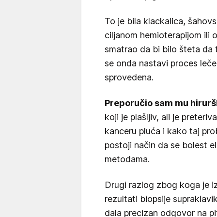
To je bila klackalica, šahovs
ciljanom hemioterapijom ili 
smatrao da bi bilo šteta da 
se onda nastavi proces lečen
sprovedena.
Preporučio sam mu hiruršk
koji je plašljiv, ali je prete
kanceru pluća i kako taj pro
postoji način da se bolest el
metodama.
Drugi razlog zbog koga je iz
rezultati biopsije supraklav
dala precizan odgovor na pit