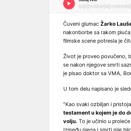
Čuveni glumac
Žarko Lauš
nakonborbe sa rakom pluća, 
filmske scene potresla je či
Život je proveo povučeno, b
se nakon njegove smrti sazn
je pisao doktor sa VMA, Boris
U tom delu napisano je sled
"Kao svaki ozbiljan i pristo
testament u kojem je do d
volju.
To je učinio u proleće
Između njega i smrti nije bi