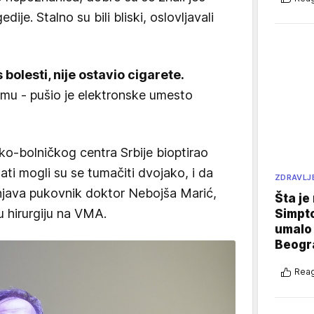
je. Stalno su bili bliski, oslovljavali
bolesti, nije ostavio cigarete.
rmu - pušio je elektronske umesto
ko-bolničkog centra Srbije bioptirao
tati mogli su se tumačiti dvojako, i da
ZDRAVLJ
ašnjava pukovnik doktor Nebojša Marić,
Šta je
u hirurgiju na VMA.
Simpto
umalo 
Beogr
Reag