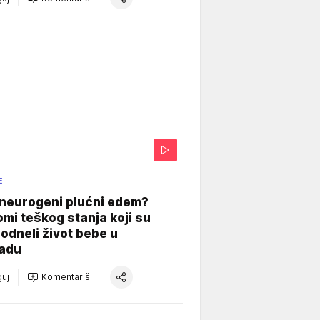
E
 neurogeni plućni edem?
mi teškog stanja koji su
odneli život bebe u
adu
uj
Komentariši