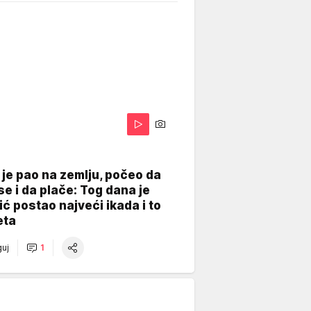
je pao na zemlju, počeo da
se i da plače: Tog dana je
ć postao najveći ikada i to
eta
uj
1