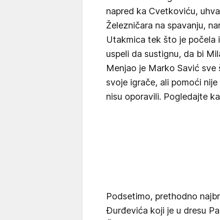
napred ka Cvetkoviću, uhva
Železničara na spavanju, nam
Utakmica tek što je počela i
uspeli da sustignu, da bi Mi
Menjao je Marko Savić sve
svoje igrače, ali pomoći nij
nisu oporavili. Pogledajte ka
Podsetimo, prethodno najbrž
Đurđevića koji je u dresu P