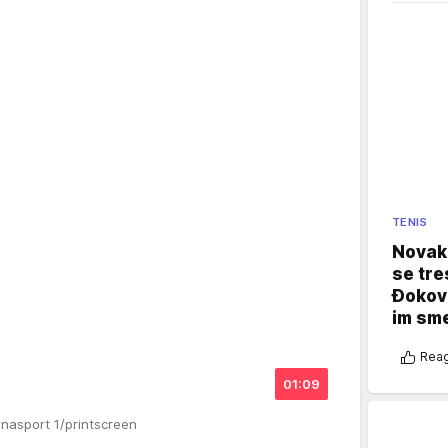
TENIS
Novak 
se tre
Đokovi
im sm
Reag
01:09
enasport 1/printscreen