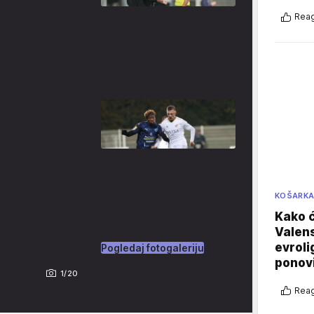
Reag
KOŠARK
Kako ć
Valens
evroli
Pogledaj fotogaleriju
ponovi
1/20
Reag