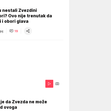
 nestali Zvezdini
ri? Ovo nije trenutak da
i i obori glava
uj
19
 je da Zvezda ne može
od ovoga