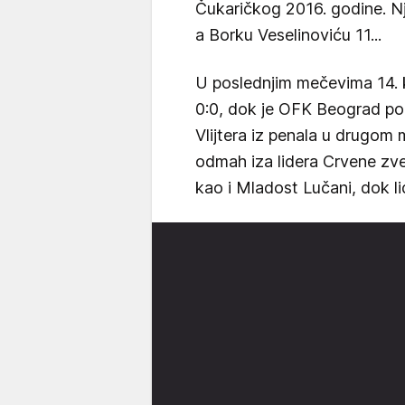
Čukaričkog 2016. godine. Nj
a Borku Veselinoviću 11...
U poslednjim mečevima 14. k
0:0, dok je OFK Beograd po
Vlijtera iz penala u drugom
odmah iza lidera Crvene zv
kao i Mladost Lučani, dok li