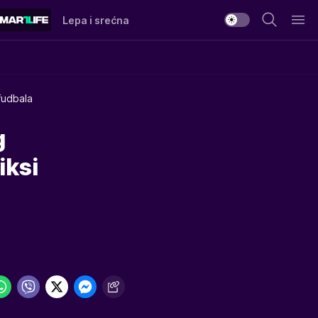
Lepa i srećna
 fudbala
g
iksi