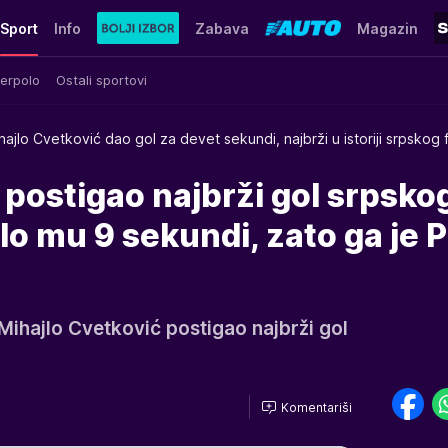
Sport
Info
Zabava
Magazin
erpolo
Ostali sportovi
hajlo Cvetković dao gol za devet sekundi, najbrži u istoriji srpskog
 postigao najbrži gol srpsko
lo mu 9 sekundi, zato ga je P
Mihajlo Cvetković postigao najbrži gol
Komentariši