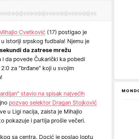
Mihajlo Cvetković
(17) postigao je
u istoriji srpskog fudbala! Njemu je
 sekundi da zatrese mrežu
a
i da povede Čukarički ka pobedi
 2:0 za "brđane" koji u svojim
!
MOND
Gardijan" stavio na spisak najvećih
ajno
pozvao selektor Dragan Stojković
u Ligi nacija, zaista je Mihajlo
 pokazuje i partija prošle večeri.
čkog sa centra, Docić je poslao loptu