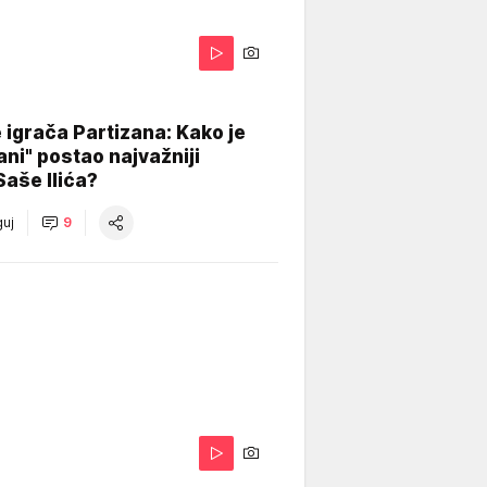
igrača Partizana: Kako je
ani" postao najvažniji
Saše Ilića?
uj
9