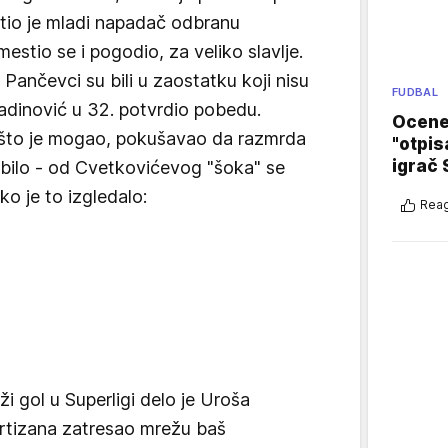
tio je mladi napadač odbranu
estio se i pogodio, za veliko slavlje.
 Pančevci su bili u zaostatku koji nisu
FUDBAL
ladinović u 32. potvrdio pobedu.
Ocene 
 što je mogao, pokušavao da razmrda
"otpis
igrač 
e bilo - od Cvetkovićevog "šoka" se
ko je to izgledalo:
Reag
i gol u Superligi delo je Uroša
artizana zatresao mrežu baš