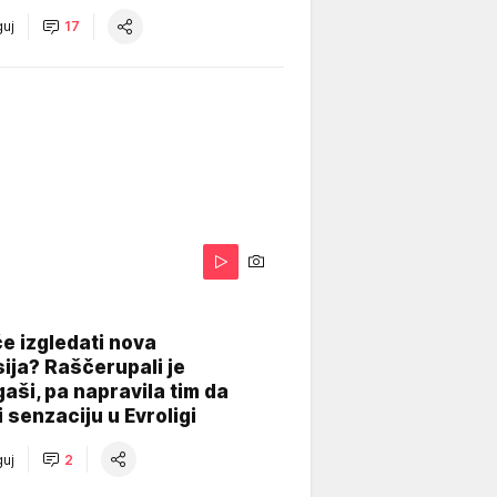
uj
17
A
e izgledati nova
ija? Raščerupali je
gaši, pa napravila tim da
 senzaciju u Evroligi
uj
2