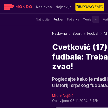
Naslovna
Najnovije
Najnovije
Fudbal
Košarka
Tenis
Vat
Sensa
Stvar ukusa
Yumama
Naslovna
Sport
Fudbal
Mi
Cvetković (17)
fudbala: Treba
zvao!
Pogledajte kako je mladi 
u istoriji srpskog fudbala.
Milutin Vujičić
Objavljeno 05.11.2024. 8:12h