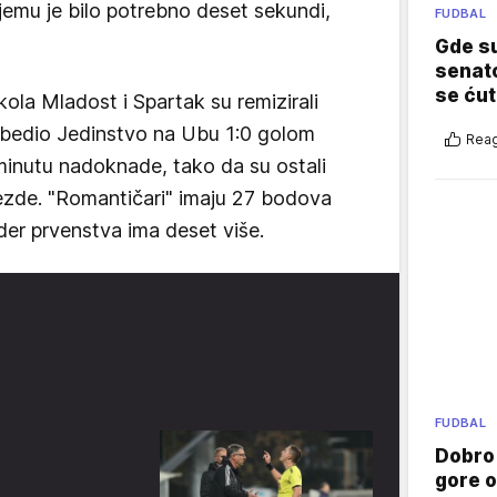
emu je bilo potrebno deset sekundi,
FUDBAL
Gde su
senato
se ćut
ola Mladost i Spartak su remizirali
bedio Jedinstvo na Ubu 1:0 golom
Reag
 minutu nadoknade, tako da su ostali
ezde. "Romantičari" imaju 27 bodova
der prvenstva ima deset više.
FUDBAL
Dobro
gore 