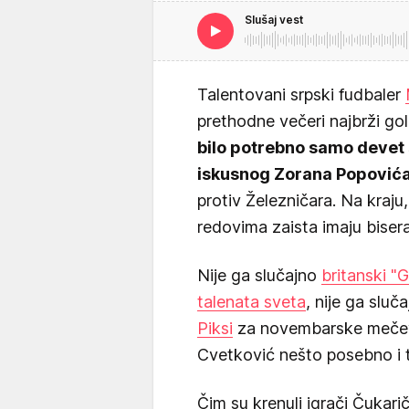
Slušaj vest
Talentovani srpski fudbaler
prethodne večeri najbrži gol 
bilo potrebno samo devet
iskusnog Zorana Popović
protiv Železničara. Na kraju,
redovima zaista imaju bisera
Nije ga slučajno
britanski "
talenata sveta
, nije ga sluč
Piksi
za novembarske mečeve 
Cvetković nešto posebno i to
Čim su krenuli igrači Čukari