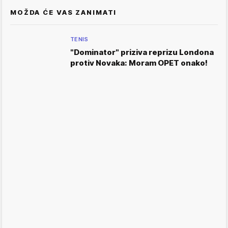
MOŽDA ĆE VAS ZANIMATI
TENIS
"Dominator" priziva reprizu Londona
protiv Novaka: Moram OPET onako!