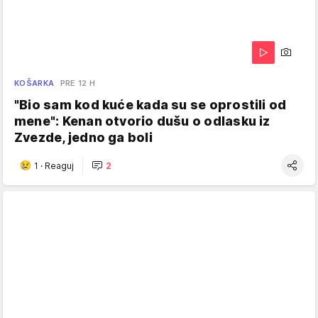
KOŠARKA
PRE 12 H
"Bio sam kod kuće kada su se oprostili od
mene": Kenan otvorio dušu o odlasku iz
Zvezde, jedno ga boli
1
·
Reaguj
2