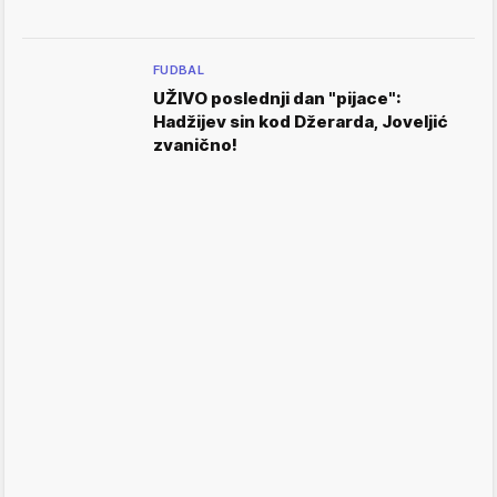
FUDBAL
UŽIVO poslednji dan "pijace":
Hadžijev sin kod Džerarda, Joveljić
zvanično!