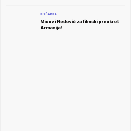
KOŠARKA
Micov i Nedović za filmski preokret
Armanija!