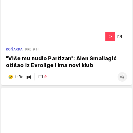
KOŠARKA
PRE 9 H
"Više mu nudio Partizan": Alen Smailagić
otišao iz Evrolige i ima novi klub
1
·
Reaguj
9