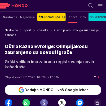
Naslovna
Najnovije
Sport
Info
Naslovna
Sport
Košarka
Olimpijakos Evroliga suspenzija
zabrana
Oštra kazna Evrolige: Olimpijakosu
zabranjeno da dovodi igrače
Grčki velikan ima zabranu registrovanja novih
košarkaša.
Objavljeno 31.01.2020. 16:52h
→ 17:04h
2
Dodajte MONDO u vaš Google izbor