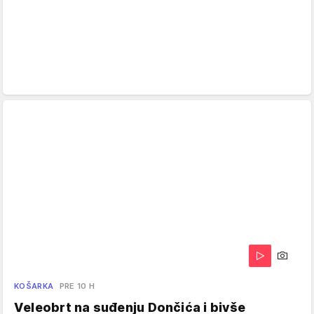
KOŠARKA
PRE 10 H
Veleobrt na suđenju Dončića i bivše