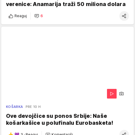
verenice: Anamarija traži 50 miliona dolara
Reaguj
6
KOŠARKA
PRE 10 H
Ove devojčice su ponos Srbije: Naše
košarkašice u polufinalu Eurobasketa!
3
·
Reaguj
Komentariši