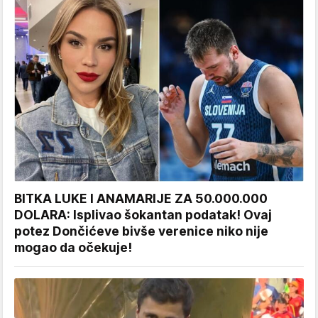
BITKA LUKE I ANAMARIJE ZA 50.000.000
DOLARA: Isplivao šokantan podatak! Ovaj
potez Dončićeve bivše verenice niko nije
mogao da očekuje!