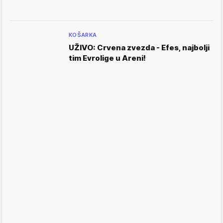
KOŠARKA
UŽIVO: Crvena zvezda - Efes, najbolji
tim Evrolige u Areni!