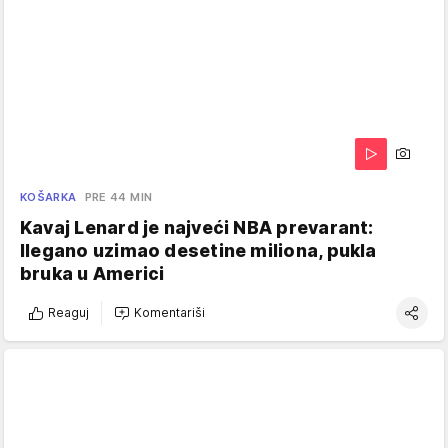
KOŠARKA
PRE 44 MIN
Kavaj Lenard je najveći NBA prevarant:
Ilegano uzimao desetine miliona, pukla
bruka u Americi
Reaguj
Komentariši