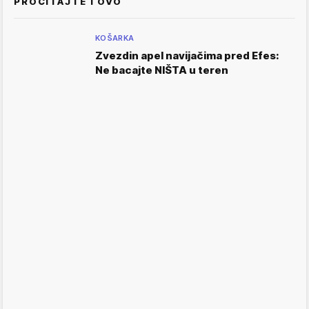
PROČITAJTE I OVO
KOŠARKA
Zvezdin apel navijačima pred Efes:
Ne bacajte NIŠTA u teren