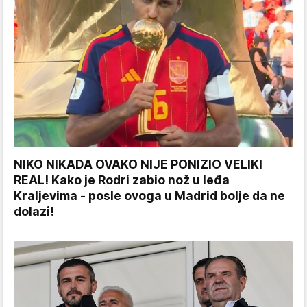
NIKO NIKADA OVAKO NIJE PONIZIO VELIKI
REAL! Kako je Rodri zabio nož u leđa
Kraljevima - posle ovoga u Madrid bolje da ne
dolazi!