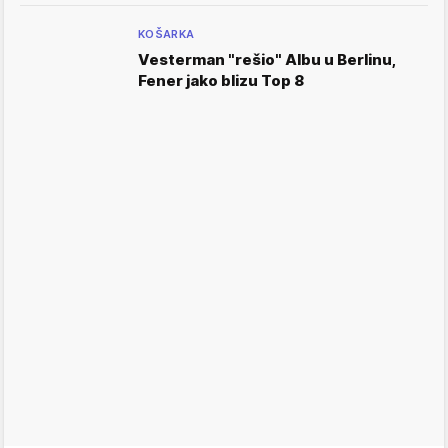
KOŠARKA
Vesterman "rešio" Albu u Berlinu,
Fener jako blizu Top 8