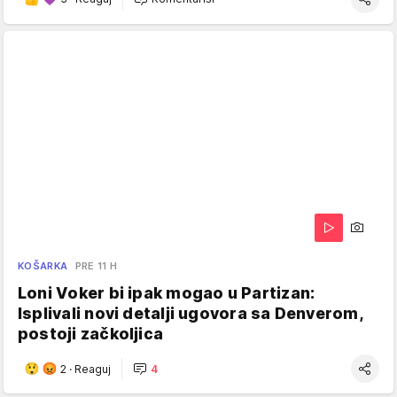
KOŠARKA
PRE 11 H
Loni Voker bi ipak mogao u Partizan:
Isplivali novi detalji ugovora sa Denverom,
postoji začkoljica
2
·
Reaguj
4