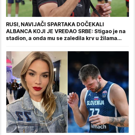
RUSI, NAVIJAČI SPARTAKA DOČEKALI
ALBANCA KOJI JE VREĐAO SRBE: Stigao je na
stadion, a onda mu se zaledila krv u žilama...