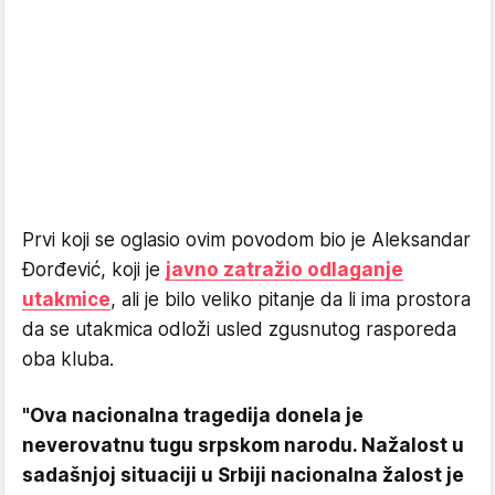
Prvi koji se oglasio ovim povodom bio je Aleksandar
Đorđević, koji je
javno zatražio odlaganje
utakmice
, ali je bilo veliko pitanje da li ima prostora
da se utakmica odloži usled zgusnutog rasporeda
oba kluba.
"Ova nacionalna tragedija donela je
neverovatnu tugu srpskom narodu. Nažalost u
sadašnjoj situaciji u Srbiji nacionalna žalost je