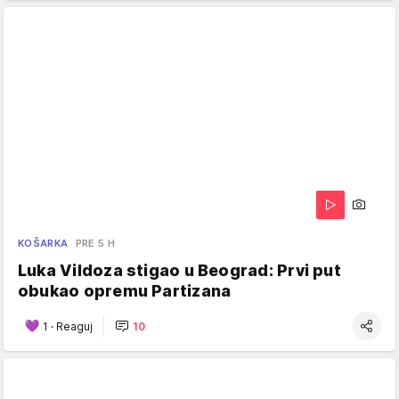
KOŠARKA
PRE 5 H
Luka Vildoza stigao u Beograd: Prvi put
obukao opremu Partizana
1
·
Reaguj
10