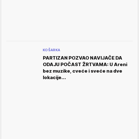
KOŠARKA
PARTIZAN POZVAO NAVIJAČE DA
ODAJU POČAST ŽRTVAMA: U Areni
bez muzike, cveće i sveće na dve
lokacije...