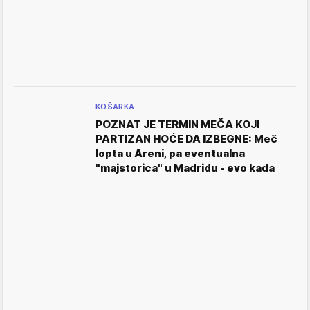
KOŠARKA
POZNAT JE TERMIN MEČA KOJI
PARTIZAN HOĆE DA IZBEGNE: Meč
lopta u Areni, pa eventualna
"majstorica" u Madridu - evo kada