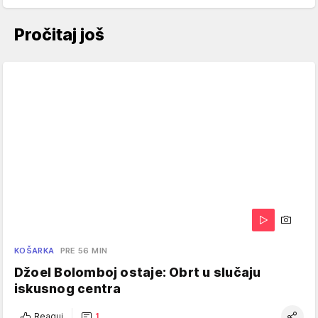
Pročitaj još
KOŠARKA
PRE 56 MIN
Džoel Bolomboj ostaje: Obrt u slučaju
iskusnog centra
Reaguj
1