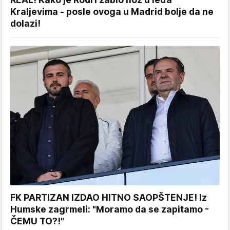
Kraljevima - posle ovoga u Madrid bolje da ne
dolazi!
FK PARTIZAN IZDAO HITNO SAOPŠTENJE! Iz
Humske zagrmeli: "Moramo da se zapitamo -
ČEMU TO?!"