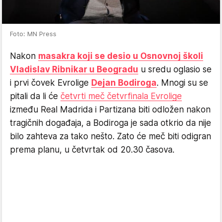
Foto: MN Press
Nakon
masakra koji se desio u Osnovnoj školi
Vladislav Ribnikar u Beogradu
u sredu oglasio se
i prvi čovek Evrolige
Dejan Bodiroga
. Mnogi su se
pitali da li će
četvrti meč četvrfinala Evrolige
između Real Madrida i Partizana biti odložen nakon
tragičnih događaja, a Bodiroga je sada otkrio da nije
bilo zahteva za tako nešto. Zato će meč biti odigran
prema planu, u četvrtak od 20.30 časova.