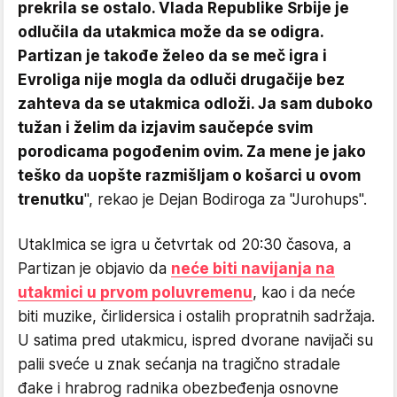
prekrila se ostalo. Vlada Republike Srbije je
odlučila da utakmica može da se odigra.
Partizan je takođe želeo da se meč igra i
Evroliga nije mogla da odluči drugačije bez
zahteva da se utakmica odloži. Ja sam duboko
tužan i želim da izjavim saučepće svim
porodicama pogođenim ovim. Za mene je jako
teško da uopšte razmišljam o košarci u ovom
trenutku
", rekao je Dejan Bodiroga za "Jurohups".
Utaklmica se igra u četvrtak od 20:30 časova, a
Partizan je objavio da
neće biti navijanja na
utakmici u prvom poluvremenu
, kao i da neće
biti muzike, čirlidersica i ostalih propratnih sadržaja.
U satima pred utakmicu, ispred dvorane navijači su
palii sveće u znak sećanja na tragično stradale
đake i hrabrog radnika obezbeđenja osnovne