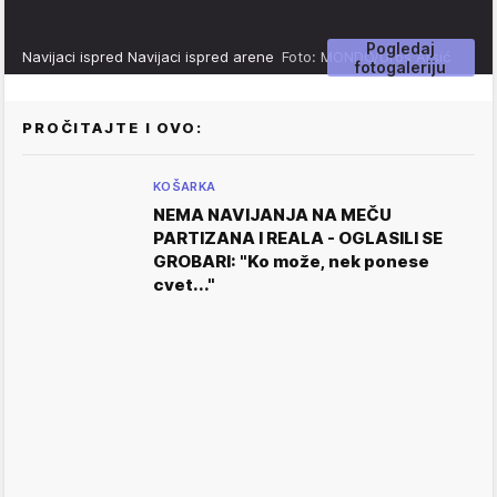
Pogledaj
Navijaci ispred Navijaci ispred arene
Foto: MONDO/Uroš Arsić
fotogaleriju
PROČITAJTE I OVO:
KOŠARKA
NEMA NAVIJANJA NA MEČU
PARTIZANA I REALA - OGLASILI SE
GROBARI: "Ko može, nek ponese
cvet..."