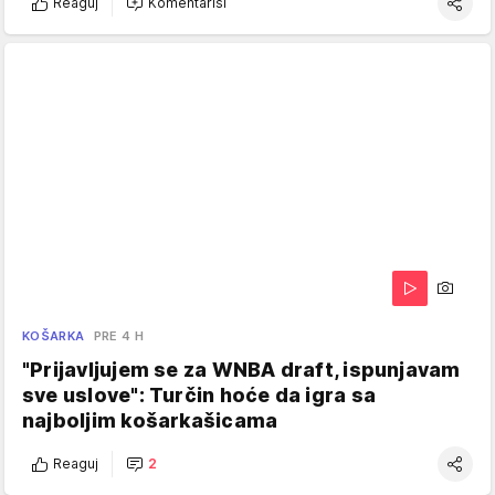
Reaguj
Komentariši
KOŠARKA
PRE 4 H
"Prijavljujem se za WNBA draft, ispunjavam
sve uslove": Turčin hoće da igra sa
najboljim košarkašicama
Reaguj
2