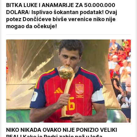
BITKA LUKE I ANAMARIJE ZA 50.000.000
DOLARA: Isplivao šokantan podatak! Ovaj
potez Dončićeve bivše verenice niko nije
mogao da očekuje!
NIKO NIKADA OVAKO NIJE PONIZIO VELIKI
REAL! Kako je Rodri zabio nož u leđa