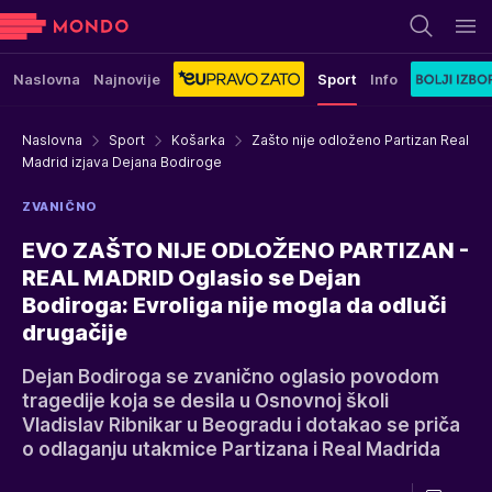
Naslovna
Najnovije
Sport
Info
Naslovna
Sport
Košarka
Zašto nije odloženo Partizan Real
Madrid izjava Dejana Bodiroge
ZVANIČNO
EVO ZAŠTO NIJE ODLOŽENO PARTIZAN -
REAL MADRID Oglasio se Dejan
Bodiroga: Evroliga nije mogla da odluči
drugačije
Dejan Bodiroga se zvanično oglasio povodom
tragedije koja se desila u Osnovnoj školi
Vladislav Ribnikar u Beogradu i dotakao se priča
o odlaganju utakmice Partizana i Real Madrida