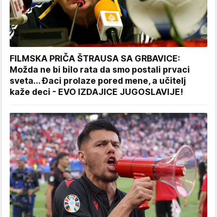
FILMSKA PRIČA ŠTRAUSA SA GRBAVICE:
Možda ne bi bilo rata da smo postali prvaci
sveta... Đaci prolaze pored mene, a učitelj
kaže deci - EVO IZDAJICE JUGOSLAVIJE!