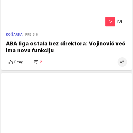
KOŠARKA
PRE 3 H
ABA liga ostala bez direktora: Vojinović već
ima novu funkciju
Reaguj
2