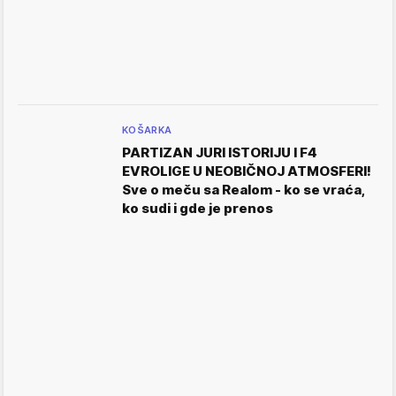
KOŠARKA
PARTIZAN JURI ISTORIJU I F4
EVROLIGE U NEOBIČNOJ ATMOSFERI!
Sve o meču sa Realom - ko se vraća,
ko sudi i gde je prenos