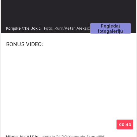
Pogledaj
Konjske trke Jokić
Foto: Kurir/Petar Aleksić
fotogaleriju
BONUS VIDEO:
00:43
Nikola Jokić MVp
Izvor: MONDO/Nemanja Stanojčić