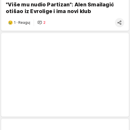
"Više mu nudio Partizan": Alen Smailagić
otišao iz Evrolige i ima novi klub
1
·
Reaguj
2