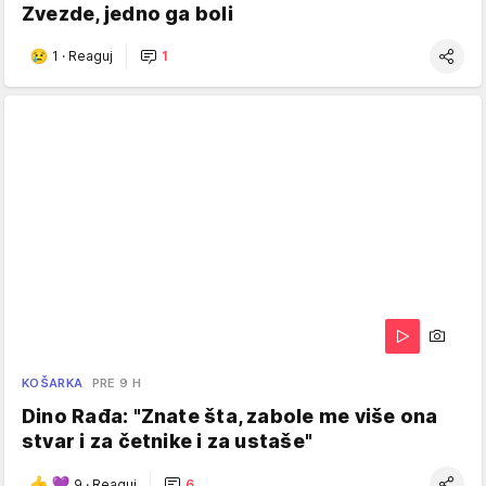
Zvezde, jedno ga boli
1
·
Reaguj
1
KOŠARKA
PRE 9 H
Dino Rađa: "Znate šta, zabole me više ona
stvar i za četnike i za ustaše"
9
·
Reaguj
6