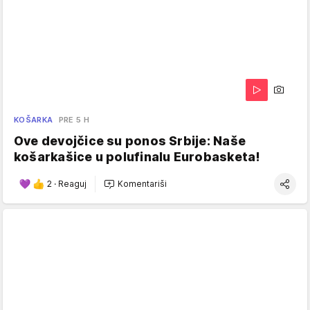
KOŠARKA
PRE 5 H
Ove devojčice su ponos Srbije: Naše
košarkašice u polufinalu Eurobasketa!
2
·
Reaguj
Komentariši