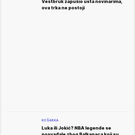
Vestbruk zapušio usta novinarima,
ova trka ne postoji
KOŠARKA
Luka ili Jokić? NBA legende se
posvađale zbog Balkanaca koji su