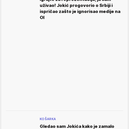
uživao! Jokić progovorio o Srbiji i
ispričao zašto je ignorisao medije na
OI
KOŠARKA
Gledao sam Jokića kako je zamalo