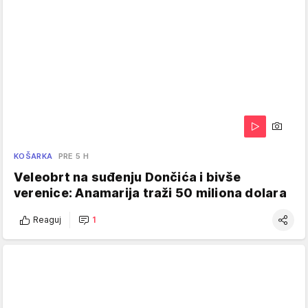
KOŠARKA
PRE 5 H
Veleobrt na suđenju Dončića i bivše
verenice: Anamarija traži 50 miliona dolara
Reaguj
1