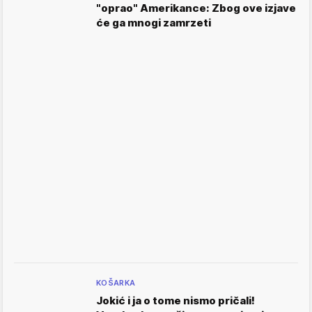
"oprao" Amerikance: Zbog ove izjave
će ga mnogi zamrzeti
KOŠARKA
Jokić i ja o tome nismo pričali!