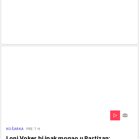
KOŠARKA
PRE 7 H
Loni Voker bi ipak mogao u Partizan: