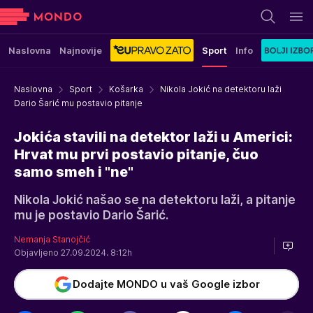
Naslovna
Najnovije
Sport
Info
Naslovna
Sport
Košarka
Nikola Jokić na detektoru laži
Dario Šarić mu postavio pitanje
Jokića stavili na detektor laži u Americi:
Hrvat mu prvi postavio pitanje, čuo
samo smeh i "ne"
Nikola Jokić našao se na detektoru laži, a pitanje
mu je postavio Dario Šarić.
Nemanja Stanojčić
Objavljeno 27.09.2024. 8:12h
Dodajte MONDO u vaš Google izbor