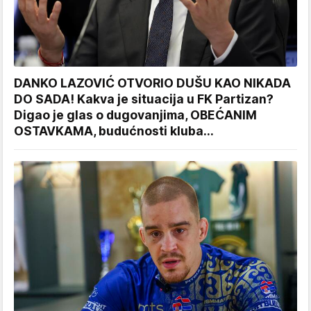
DANKO LAZOVIĆ OTVORIO DUŠU KAO NIKADA
DO SADA! Kakva je situacija u FK Partizan?
Digao je glas o dugovanjima, OBEĆANIM
OSTAVKAMA, budućnosti kluba...