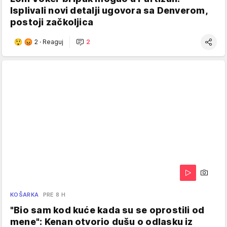
Isplivali novi detalji ugovora sa Denverom,
postoji začkoljica
2
·
Reaguj
2
KOŠARKA
PRE 8 H
"Bio sam kod kuće kada su se oprostili od
mene": Kenan otvorio dušu o odlasku iz