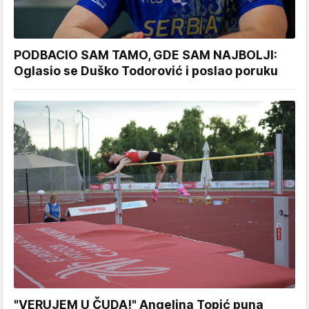
PODBACIO SAM TAMO, GDE SAM NAJBOLJI:
Oglasio se Duško Todorović i poslao poruku
"VERUJEM U ČUDA!" Angelina Topić puna