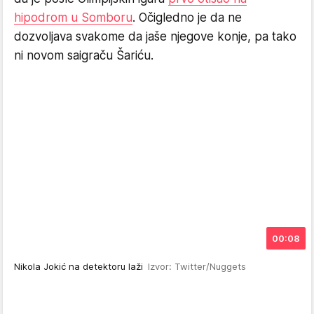
hipodrom u Somboru
. Očigledno je da ne
dozvoljava svakome da jaše njegove konje, pa tako
ni novom saigraču Šariću.
00:08
Nikola Jokić na detektoru laži
Izvor: Twitter/Nuggets