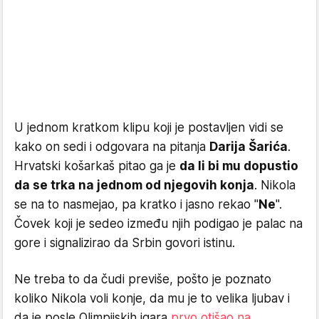
U jednom kratkom klipu koji je postavljen vidi se
kako on sedi i odgovara na pitanja
Darija Šarića
.
Hrvatski košarkaš pitao ga je
da li bi mu dopustio
da se trka na jednom od njegovih konja
. Nikola
se na to nasmejao, pa kratko i jasno rekao "
Ne
".
Čovek koji je sedeo između njih podigao je palac na
gore i signalizirao da Srbin govori istinu.
Ne treba to da čudi previše, pošto je poznato
koliko Nikola voli konje, da mu je to velika ljubav i
da je posle Olimpijskih igara
prvo otišao na