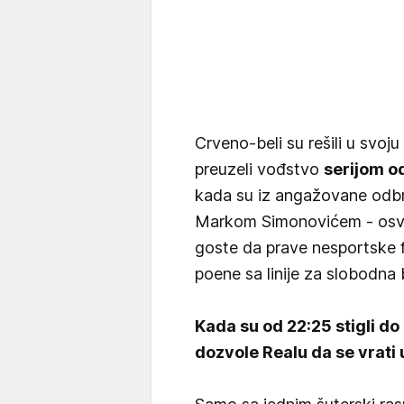
Crveno-beli su rešili u svoju 
preuzeli vođstvo
serijom o
kada su iz angažovane odbr
Markom Simonovićem - osvajal
goste da prave nesportske f
poene sa linije za slobodna 
Kada su od 22:25 stigli do
dozvole Realu da se vrati u