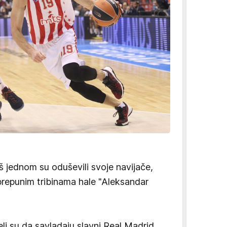
 jednom su oduševili svoje navijače,
prepunim tribinama hale "Aleksandar
 su da savladaju slavni Real Madrid,