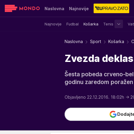
Naslovna
Najnovije
Najnovije
Fudbal
Košarka
Tenis
Vat
Sensa
Stvar ukusa
Yumama
Naslovna
Sport
Košarka
C
Zvezda deklasi
Šesta pobeda crveno-belih
godinu zaredom poražen
Objavljeno 22.12.2016. 18:02h
→ 2
Dodajt