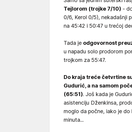
Samo sa jednim šuterski ra
Tejlorom (trojke 7/10)
- do
0/6, Kerol 0/5), nekadašnji 
na 45:42 i 50:47 u trećoj de
Tada je
odgovornost preuz
u napadu solo prodorom por
trojkom za 55:47.
Do kraja treće četvrtine s
Gudurić, a na samom počet
(65:51)
. Još kada je Gudur
asistenciju Dženkinsa, prod
moglo da počne, iako je do 
minuta...