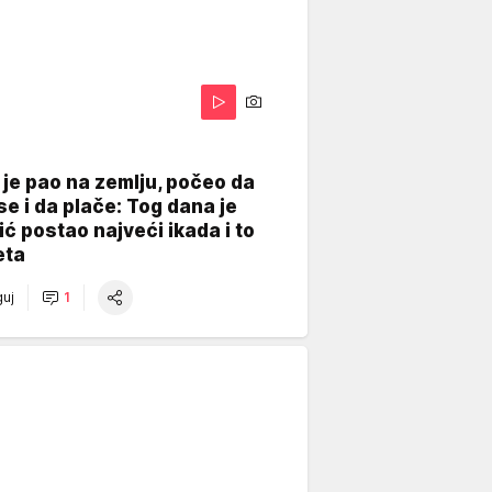
je pao na zemlju, počeo da
se i da plače: Tog dana je
ć postao najveći ikada i to
eta
uj
1