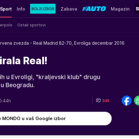
Sport
Info
Zabava
Magazin
erpolo
Ostali sportovi
rvena zvezda - Real Madrid 82-70, Evroliga decembar 2016
rala Real!
 u Evroligi, "kraljevski klub" drugu
 u Beogradu.
0:44h
345
e MONDO u vaš Google izbor