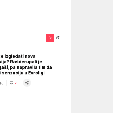
A
e izgledati nova
ija? Raščerupali je
gaši, pa napravila tim da
 senzaciju u Evroligi
uj
2