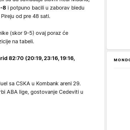
6-8
i potpuno bacili u zaborav bledu
 Pireju od pre 48 sati.
nike (skor 9-5) ovaj poraz će
cije na tabeli.
d 82:70 (20:19, 23:16, 19:16,
MOND
a duel sa CSKA u Kombank areni 29.
bi ABA lige, gostovanje Cedeviti u