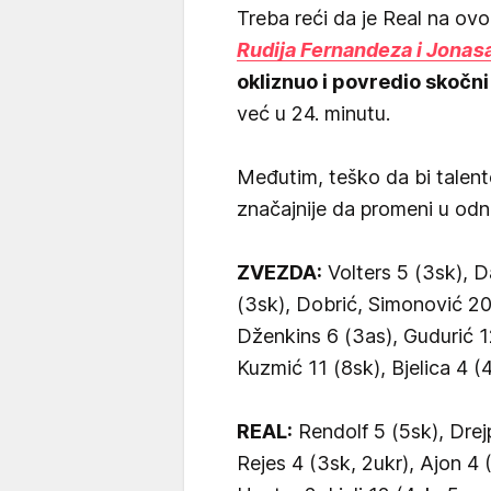
Treba reći da je Real na o
Rudija Fernandeza i Jonas
okliznuo i povredio skočni
već u 24. minutu.
Međutim, teško da bi talent
značajnije da promeni u od
ZVEZDA:
Volters 5 (3sk), D
(3sk), Dobrić, Simonović 20 
Dženkins 6 (3as), Gudurić 12
Kuzmić 11 (8sk), Bjelica 4 (4
REAL:
Rendolf 5 (5sk), Drejp
Rejes 4 (3sk, 2ukr), Ajon 4 (