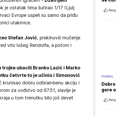
spoloženim igračem -
Džefrijem
se ćut
k je ostatak tima šutirao 1/17 (Ljulj
Reag
prvaci Evrope uspeli su samo da priđu
onici utakmice.
eo Stefan Jović
, prekinuvši mučenje
ed vrlo lošeg Rendolfa, a potom i
u trojke ubacili Branko Lazić i Marko
ku četvrte to je učinio i Simonović
FUDBAL
ić krunisao dobru odbrambenu akciju i
Dobro
gore 
orom za vođstvo od 67:51, slavlje je
kraja u tom trenutku bilo još devet
Reag