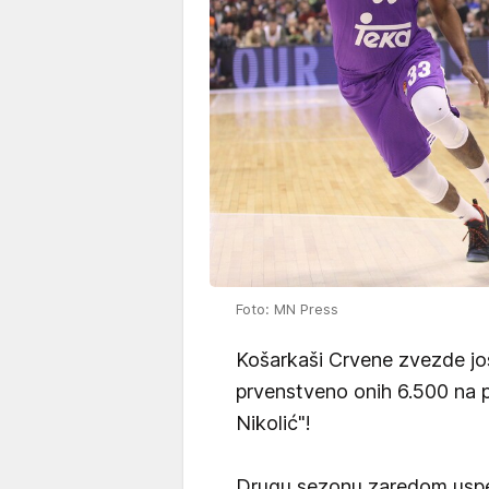
Foto: MN Press
Košarkaši Crvene zvezde još
prvenstveno onih 6.500 na 
Nikolić"!
Drugu sezonu zaredom uspeli