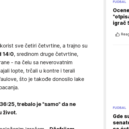
FUDBAL
Ocene 
"otpis
igrač 
Reag
korist sve četiri četvrtine, a trajno su
d 14:0
, sredinom druge četvrtine,
ane - na čelu sa neverovatnim
i lopte, trčali u kontre i terali
aulove, što je takođe donosilo lake
bacanja.
 36:25, trebalo je "samo" da ne
FUDBAL
 život.
Gde su
senato