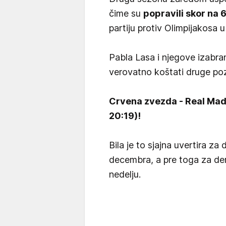
čime su
popravili skor na 
partiju protiv Olimpijakosa u
Pabla Lasa i njegove izabra
verovatno koštati druge pozi
Crvena zvezda - Real Madri
20:19)!
Bila je to sjajna uvertira z
decembra, a pre toga za der
nedelju.