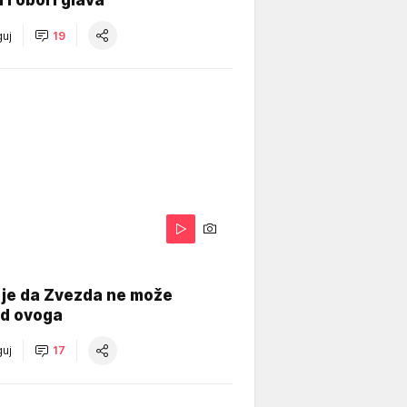
i i obori glava
uj
19
 je da Zvezda ne može
od ovoga
uj
17