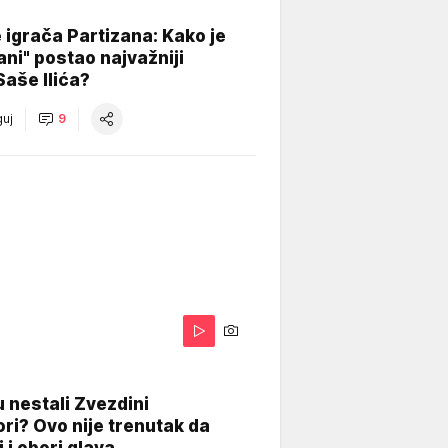
igrača Partizana: Kako je
ani" postao najvažniji
Saše Ilića?
uj
9
 nestali Zvezdini
ri? Ovo nije trenutak da