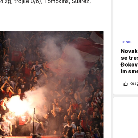
 4izg, trojke 0/6), Tompkins, Suarez,
TENIS
Novak 
se tre
Đokovi
im sm
Reag