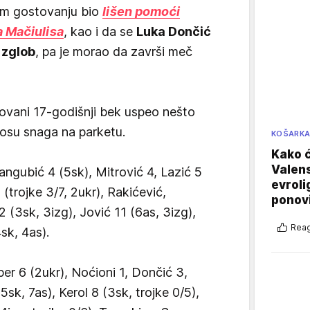
vom gostovanju bio
lišen pomoći
a Mačiulisa
, kao i da se
Luka Dončić
 zglob
, pa je morao da završi meč
ovani 17-godišnji bek uspeo nešto
nosu snaga na parketu.
KOŠARK
Kako ć
Valens
angubić 4 (5sk), Mitrović 4, Lazić 5
evroli
(trojke 3/7, 2ukr), Rakićević,
ponovi
 (3sk, 3izg), Jović 11 (6as, 3izg),
Reag
sk, 4as).
er 6 (2ukr), Noćioni 1, Dončić 3,
5sk, 7as), Kerol 8 (3sk, trojke 0/5),