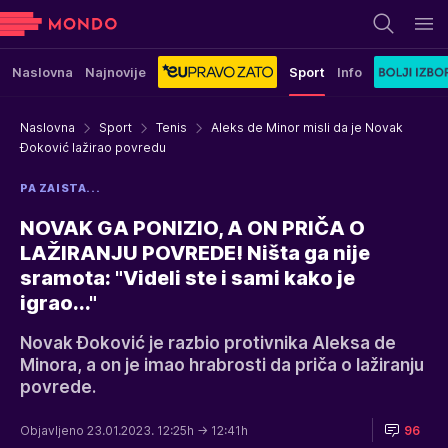
Naslovna
Najnovije
Sport
Info
Naslovna
Sport
Tenis
Aleks de Minor misli da je Novak
Đoković lažirao povredu
PA ZAISTA...
NOVAK GA PONIZIO, A ON PRIČA O
LAŽIRANJU POVREDE! Ništa ga nije
sramota: "Videli ste i sami kako je
igrao..."
Novak Đoković je razbio protivnika Aleksa de
Minora, a on je imao hrabrosti da priča o lažiranju
povrede.
Objavljeno 23.01.2023. 12:25h
→ 12:41h
96