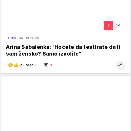
TENIS
04.08.2026.
Arina Sabalenka: "Hoćete da testirate da li
sam žensko? Samo izvolite"
2
·
Reaguj
3