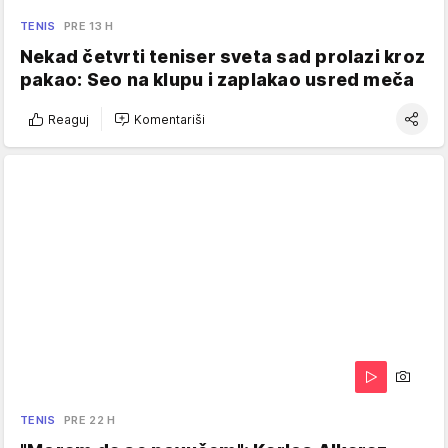
TENIS
PRE 13 H
Nekad četvrti teniser sveta sad prolazi kroz
pakao: Seo na klupu i zaplakao usred meča
Reaguj
Komentariši
TENIS
PRE 22 H