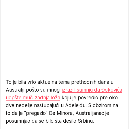
To je bila vrlo aktuelna tema prethodnih dana u
Australiji pošto su mnogi
izrazili sumnju da Đokovića
uopšte muči zadnja loža
koju je povredio pre oko
dve nedelje nastupajući u Adelejdu. S obzirom na
to da je "pregazio" De Minora, Australijanac je
posumnjao da se bilo šta desilo Srbinu.