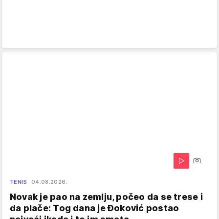
TENIS
04.08.2026.
Novak je pao na zemlju, počeo da se trese i
da plače: Tog dana je Đoković postao