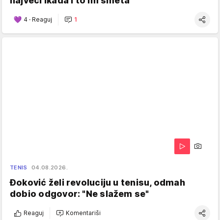
najveći ikada i to im smeta
4
·
Reaguj
1
TENIS
04.08.2026.
Đoković želi revoluciju u tenisu, odmah
dobio odgovor: "Ne slažem se"
Reaguj
Komentariši