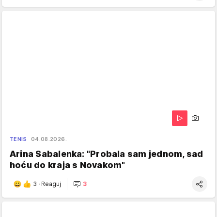
TENIS
04.08.2026.
Arina Sabalenka: "Probala sam jednom, sad
hoću do kraja s Novakom"
3
·
Reaguj
3