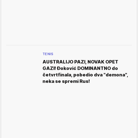
TENIS
AUSTRALIJO PAZI, NOVAK OPET
GAZI! Đoković DOMINANTNO do
četvrtfinala, pobedio dva "demona",
neka se spremi Rus!