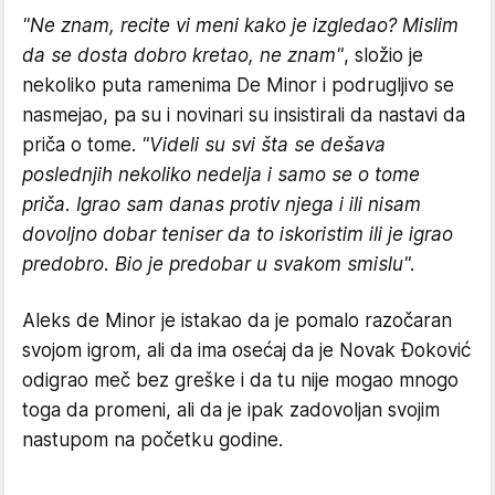
"Ne znam, recite vi meni kako je izgledao? Mislim
da se dosta dobro kretao, ne znam"
, složio je
nekoliko puta ramenima De Minor i podrugljivo se
nasmejao, pa su i novinari su insistirali da nastavi da
priča o tome.
"Videli su svi šta se dešava
poslednjih nekoliko nedelja i samo se o tome
priča. Igrao sam danas protiv njega i ili nisam
dovoljno dobar teniser da to iskoristim ili je igrao
predobro. Bio je predobar u svakom smislu".
Aleks de Minor je istakao da je pomalo razočaran
svojom igrom, ali da ima osećaj da je Novak Đoković
odigrao meč bez greške i da tu nije mogao mnogo
toga da promeni, ali da je ipak zadovoljan svojim
nastupom na početku godine.