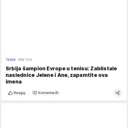
TENIS
PRE 11 H
Srbija šampion Evrope u tenisu: Zablistale
naslednice Jelene i Ane, zapamtite ova
imena
Reaguj
Komentariši