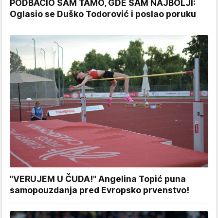
PODBACIO SAM TAMO, GDE SAM NAJBOLJI:
Oglasio se Duško Todorović i poslao poruku
"VERUJEM U ČUDA!" Angelina Topić puna
samopouzdanja pred Evropsko prvenstvo!