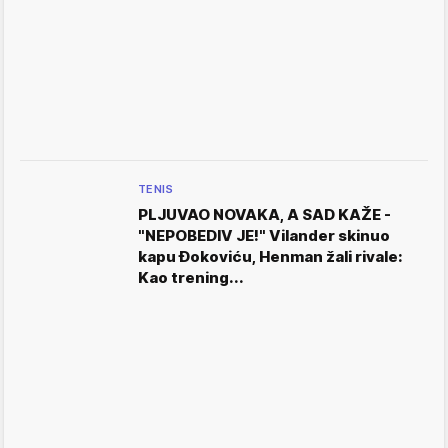
TENIS
PLJUVAO NOVAKA, A SAD KAŽE -
"NEPOBEDIV JE!" Vilander skinuo
kapu Đokoviću, Henman žali rivale:
Kao trening...