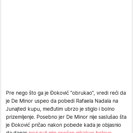
Pre nego što ga je Đoković "obrukao", vredi reći da
je De Minor uspeo da pobedi Rafaela Nadala na
Junajted kupu, međutim ubrzo je stiglo i bolno
prizemljenje. Posebno jer De Minor nije saslušao šta
je Đoković pričao nakon pobede kada je objasnio