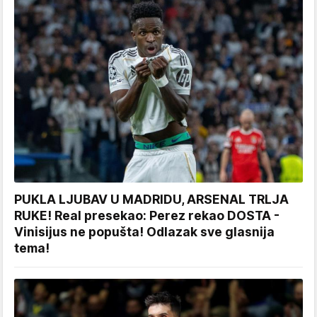
PUKLA LJUBAV U MADRIDU, ARSENAL TRLJA
RUKE! Real presekao: Perez rekao DOSTA -
Vinisijus ne popušta! Odlazak sve glasnija
tema!