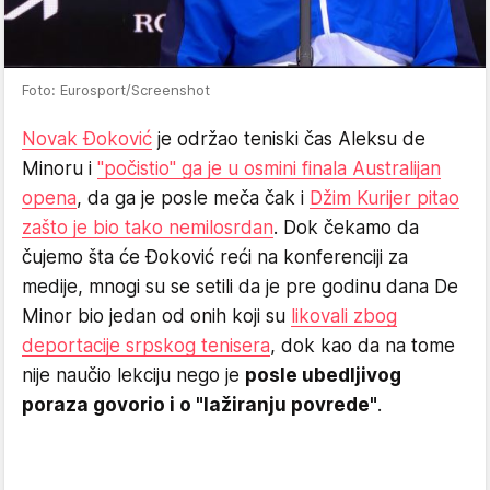
Foto: Eurosport/Screenshot
Novak Đoković
je održao teniski čas Aleksu de
Minoru i
"počistio" ga je u osmini finala Australijan
opena
, da ga je posle meča čak i
Džim Kurijer pitao
zašto je bio tako nemilosrdan
. Dok čekamo da
čujemo šta će Đoković reći na konferenciji za
medije, mnogi su se setili da je pre godinu dana De
Minor bio jedan od onih koji su
likovali zbog
deportacije srpskog tenisera
, dok kao da na tome
nije naučio lekciju nego je
posle ubedljivog
poraza govorio i o "lažiranju povrede"
.