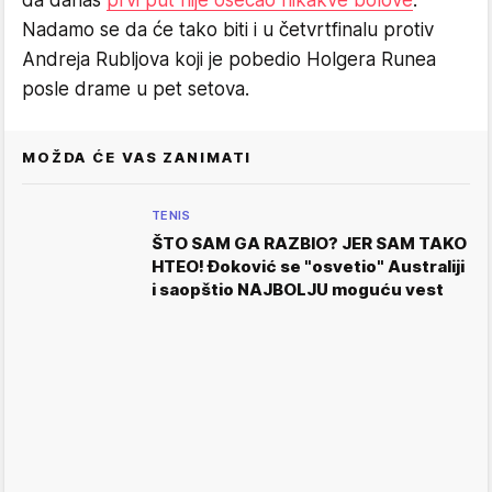
da danas
prvi put nije osećao nikakve bolove
.
Nadamo se da će tako biti i u četvrtfinalu protiv
Andreja Rubljova koji je pobedio Holgera Runea
posle drame u pet setova.
MOŽDA ĆE VAS ZANIMATI
TENIS
ŠTO SAM GA RAZBIO? JER SAM TAKO
HTEO! Đoković se "osvetio" Australiji
i saopštio NAJBOLJU moguću vest