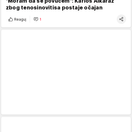
"Moram da se povučem": Karlos Alkaraz
zbog tenosinovitisa postaje očajan
Reaguj
1