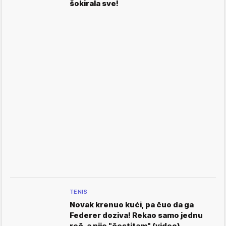
šokirala sve!
TENIS
Novak krenuo kući, pa čuo da ga
Federer doziva! Rekao samo jednu
reč, a nije "čestitam" (video)