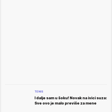
TENIS
I dalje sam u šoku! Novak na ivici suza:
Sve ovo je malo previše za mene