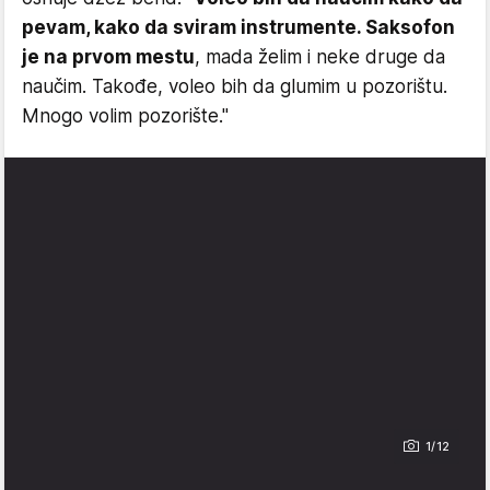
pevam, kako da sviram instrumente. Saksofon
je na prvom mestu
, mada želim i neke druge da
naučim. Takođe, voleo bih da glumim u pozorištu.
Mnogo volim pozorište."
1/12