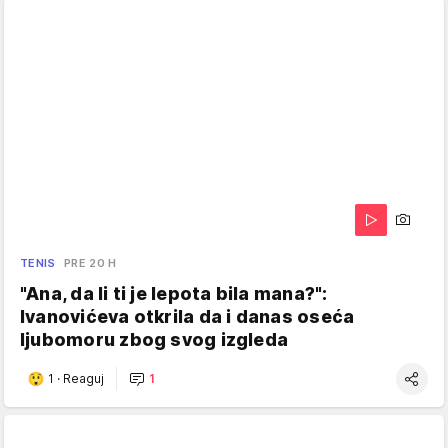
TENIS
PRE 20 H
"Ana, da li ti je lepota bila mana?":
Ivanovićeva otkrila da i danas oseća
ljubomoru zbog svog izgleda
1
·
Reaguj
1