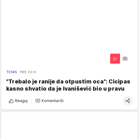
TENIS
PRE 20 H
"Trebalo je ranije da otpustim oca": Cicipas
kasno shvatio da je Ivanišević bio u pravu
Reaguj
Komentariši