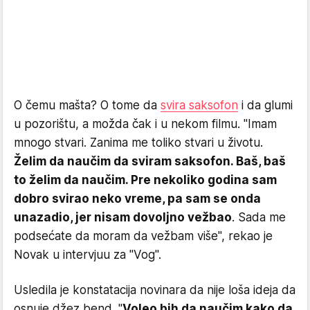
O čemu mašta? O tome da
svira saksofon
i da glumi
u pozorištu, a možda čak i u nekom filmu. "Imam
mnogo stvari. Zanima me toliko stvari u životu.
Želim da naučim da sviram saksofon. Baš, baš
to želim da naučim. Pre nekoliko godina sam
dobro svirao neko vreme, pa sam se onda
unazadio, jer nisam dovoljno vežbao
. Sada me
podsećate da moram da vežbam više", rekao je
Novak u intervjuu za "Vog".
Usledila je konstatacija novinara da nije loša ideja da
osnuje džez bend. "
Voleo bih da naučim kako da