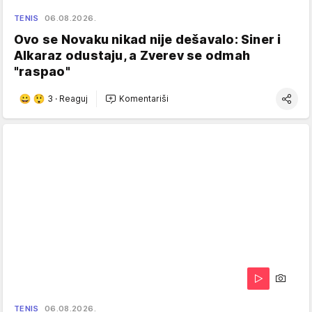
TENIS
06.08.2026.
Ovo se Novaku nikad nije dešavalo: Siner i
Alkaraz odustaju, a Zverev se odmah
"raspao"
3
·
Reaguj
Komentariši
TENIS
06.08.2026.