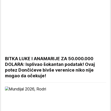
BITKA LUKE I ANAMARIJE ZA 50.000.000
DOLARA: Isplivao šokantan podatak! Ovaj
potez Dončićeve bivše verenice niko nije
mogao da očekuje!