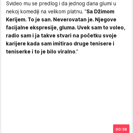
Svideo mu se predlog i da jednog dana glumi u
nekoj komediji na velikom platnu. "
Sa Džimom
Kerijem. To je san. Neverovatan je. Njegove
facijalne ekspresije, gluma. Uvek sam to voleo,
radio sam i ja takve stvari na početku svoje
karijere kada sam imitirao druge tenisere i
teniserke i to je bilo viralno
."
00:38