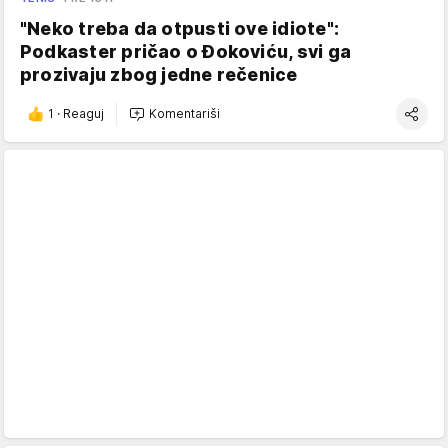
"Neko treba da otpusti ove idiote":
Podkaster pričao o Đokoviću, svi ga
prozivaju zbog jedne rečenice
1
·
Reaguj
Komentariši