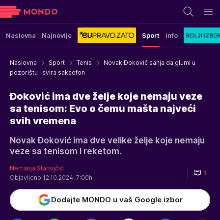
Naslovna
Najnovije
Sport
Info
Naslovna
Sport
Tenis
Novak Đoković sanja da glumi u
pozorištu i svira saksofon
Đoković ima dve želje koje nemaju veze
sa tenisom: Evo o čemu mašta najveći
svih vremena
Novak Đoković ima dve velike želje koje nemaju
veze sa tenisom i reketom.
Nemanja Stanojčić
1
Objavljeno 12.10.2024. 7:00h
Dodajte MONDO u vaš Google izbor