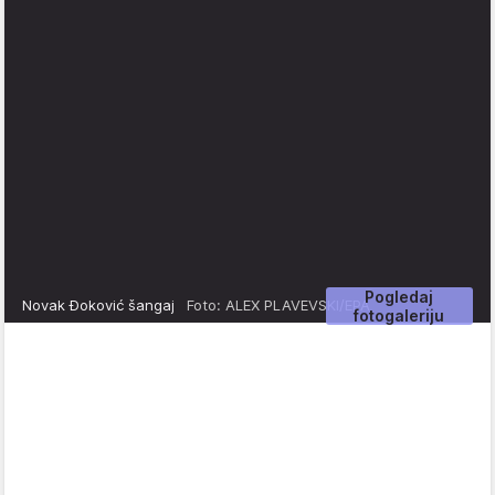
Pogledaj
Novak Đoković šangaj
Foto: ALEX PLAVEVSKI/EPA
fotogaleriju