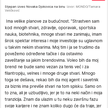
Stjepan izveo Novaka Djokovica na binu
Izvor: MONDO/Tamara
Veličković
Ima velike planove za budućnost. "Strastven sam
kod mnogih stvari, zdravlje, oporavak, sportska
nauka, biotehnika, mnoge stvari me zanimaju, imam
širok spektar interesa i moje investicije su uglavnom
u takvim nekim stvarima. Moj tim i ja se trudimo da
povežemo određene tačke i da ostavimo
zaveštanje sa jakim brendovima. Voleo bih da moj
brend ne bude samo vezan za tenis već i za
filantropiju, velnes i mnoge druge stvari. Mnogo
toga se dešava, rekao bih da moj agent i savetnik
za biznis ima previše stvari na tom spisku. Samo on
to zna, ali je uzbudljivo, jer je to na neki način i moja
tranzicija. Znam da ulazim u tu neku završnu fazu
svoje karijere i ne znam koliko dugo će da traje, jer