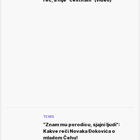
TENIS
"Znam mu porodicu, sjajni ljudi":
Kakve reči Novaka Đokovića o
mladom Čehu!