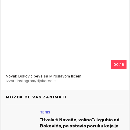
00:19
Novak Đoković peva sa Miroslavom Ilićem
Izvor: Instagram/djokernole
MOŽDA ĆE VAS ZANIMATI
TENIS
"Hvala ti Novače, volino": Izgubio od
Đokovića, pa ostavio poruku koja je