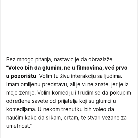
Bez mnogo pitanja, nastavio je da obrazlaže.
"
Voleo bih da glumim, ne u filmovima, već prvo
u pozorištu
. Volim tu živu interakciju sa ljudima.
Imam omiljenu predstavu, ali je vi ne znate, jer je iz
moje zemlje. Volim komediju i trudim se da pokupim
određene savete od prijatelja koji su glumci u
komedijama. U nekom trenutku bih voleo da
naučim kako da slikam, crtam, te stvari vezane za
umetnost."