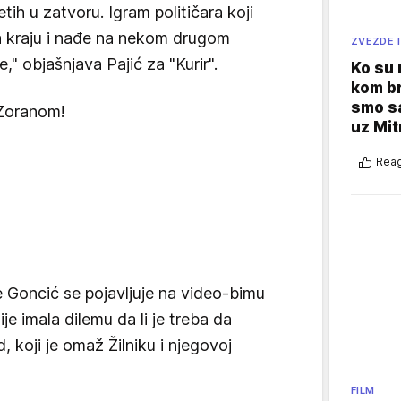
ih u zatvoru. Igram političara koji
a kraju i nađe na nekom drugom
ZVEZDE I
" objašnjava Pajić za "Kurir".
Ko su
kom br
smo sa
Zoranom!
uz Mit
Reag
le Goncić se pojavljuje na video-bimu
e imala dilemu da li je treba da
 koji je omaž Žilniku i njegovoj
FILM