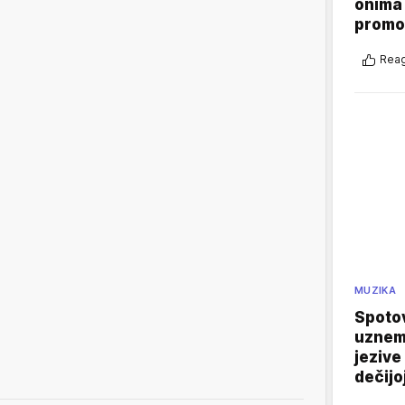
onima 
promo
Reag
MUZIKA
Spotov
uznemi
jezive
dečijo