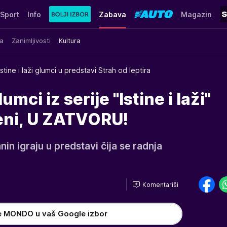
Sport
Info
Zabava
Magazin
a
Zanimljivosti
Kultura
Istine i laži glumci u predstavi Strah od leptira
ci iz serije "Istine i laži"
eni, U ZATVORU!
nin igraju u predstavi čija se radnja
Komentariši
e MONDO u vaš Google izbor