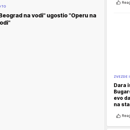
Reag
OTO
Beograd na vodi" ugostio "Operu na
odi"
ZVEZDE I
Dara i
Bugars
evo da
na sta
Reag