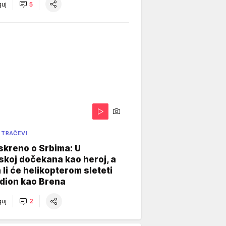
uj
5
 TRAČEVI
skreno o Srbima: U
koj dočekana kao heroj, a
 li će helikopterom sleteti
dion kao Brena
uj
2