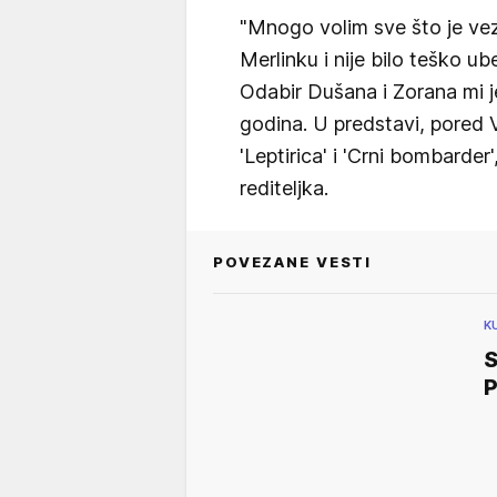
"Mnogo volim sve što je ve
Merlinku i nije bilo teško u
Odabir Dušana i Zorana mi je
godina. U predstavi, pored 
'Leptirica' i 'Crni bombarder'
rediteljka.
POVEZANE VESTI
K
S
P