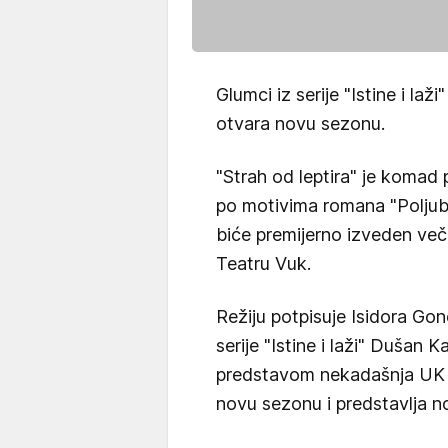
Glumci iz serije "Istine i la
otvara novu sezonu.
"Strah od leptira" je komad
po motivima romana "Poljub
biće premijerno izveden več
Teatru Vuk.
Režiju potpisuje Isidora Gon
serije "Istine i laži" Dušan 
predstavom nekadašnja UK 
novu sezonu i predstavlja n