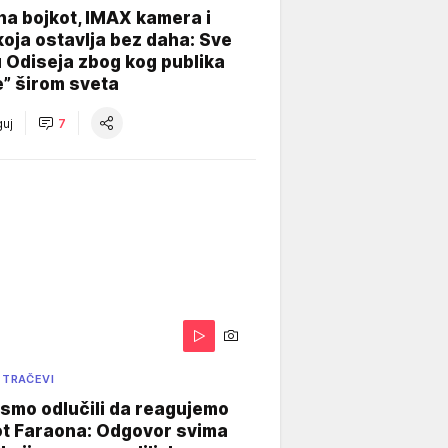
na bojkot, IMAX kamera i
koja ostavlja bez daha: Sve
u Odiseja zbog kog publika
e” širom sveta
uj
7
 TRAČEVI
smo odlučili da reagujemo
ot Faraona: Odgovor svima