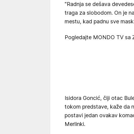
"Radnja se dešava devedeset
traga za slobodom. On je n
mestu, kad padnu sve maske,
Pogledajte MONDO TV sa 
Isidora Goncić, čiji otac Bu
tokom predstave, kaže da nij
postavi jedan ovakav komad,
Merlinki.