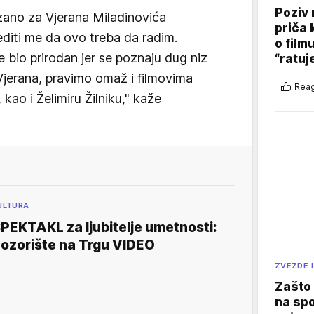
Poziv 
zano za Vjerana Miladinovića
priča 
bediti me da ovo treba da radim.
o film
 bio prirodan jer se poznaju dug niz
“ratuj
Vjerana, pravimo omaž i filmovima
Reag
, kao i Želimiru Žilniku," kaže
ULTURA
PEKTAKL za ljubitelje umetnosti:
ozorište na Trgu VIDEO
ZVEZDE I
Zašto 
na sp