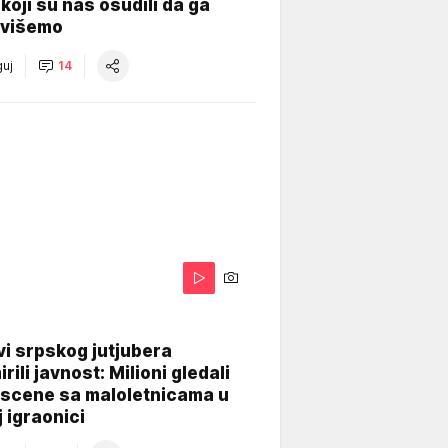
koji su nas osudili da ga
višemo
uj
14
i srpskog jutjubera
rili javnost: Milioni gledali
 scene sa maloletnicama u
j igraonici