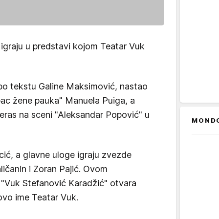
ži" igraju u predstavi kojom Teatar Vuk
 po tekstu Galine Maksimović, nastao
ac žene pauka" Manuela Puiga, a
eras na sceni "Aleksandar Popović" u
MOND
cić, a glavne uloge igraju zvezde
Kaličanin i Zoran Pajić. Ovom
"Vuk Stefanović Karadžić" otvara
ovo ime Teatar Vuk.