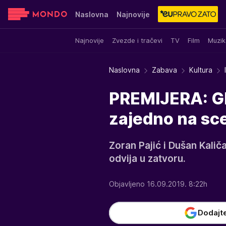
Naslovna
Najnovije
Najnovije
Zvezde i tračevi
TV
Film
Muzik
Sensa
Stvar ukusa
Yumama
Naslovna
Zabava
Kultura
PREMIJERA: Glum
zajedno na sc
Zoran Pajić i Dušan Kaliča
odvija u zatvoru.
Objavljeno 16.09.2019. 8:22h
Dodajt