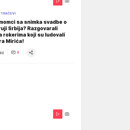
 TRAČEVI
 momci sa snimka svadbe o
uji Srbija? Razgovarali
 rokerima koji su ludovali
ra Mirića!
uj
6