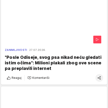
ZANIMLJIVOSTI
27.07.2026.
"Posle Odiseje, svog psa nikad neću gledati
istim očima": Milioni plakali zbog ove scene
pa preplavili internet
Reaguj
Komentariši