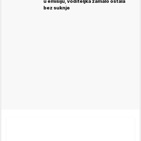
u emisiju, voditeljka zamalo ostala
bez suknje