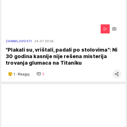
ZANIMLJIVOSTI
24.07.2026.
"Plakali su, vrištali, padali po stolovima": Ni
30 godina kasnije nije rešena misterija
trovanja glumaca na Titaniku
1
·
Reaguj
1