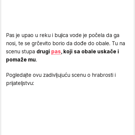
Pas je upao u reku i bujica vode je počela da ga
nosi, te se grčevito borio da dođe do obale. Tu na
scenu stupa
drugi
pas
, koji sa obale uskače i
pomaže mu
.
Pogledajte ovu zadivljujuću scenu o hrabrosti i
prijateljstvu: