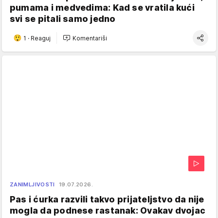
pumama i medvedima: Kad se vratila kući
svi se pitali samo jedno
1
·
Reaguj
Komentariši
ZANIMLJIVOSTI
19.07.2026.
Pas i ćurka razvili takvo prijateljstvo da nije
mogla da podnese rastanak: Ovakav dvojac