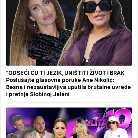
"ODSEĆI ĆU TI JEZIK, UNIŠTITI ŽIVOT I BRAK"
Poslušajte glasovne poruke Ane Nikolić:
Besna i nezaustavljiva uputila brutalne uvrede
i pretnje Slobinoj Jeleni