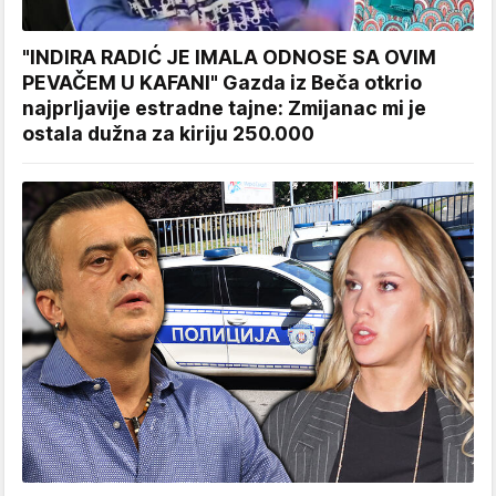
"INDIRA RADIĆ JE IMALA ODNOSE SA OVIM
PEVAČEM U KAFANI" Gazda iz Beča otkrio
najprljavije estradne tajne: Zmijanac mi je
ostala dužna za kiriju 250.000