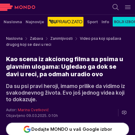
Naslovna
Najnovije
Sport
Info
Naslovna
Zabava
Zanimljivosti
Video psa koji spašava
drugog koji se davi u reci
Kao scena iz akcionog filma sa psima u
glavnim ulogama: Ugledao ga dok se
davi u reci, pa odmah uradio ovo
Da su psi pravi heroji, imamo prilike da vidimo iz
svakodnevnog života. Evo još jednog videa koji
to dokazuje.
Autor:
Marina Cvetković
Objavljeno 09.03.2025. 0:10h
Dodajte MONDO u vaš Google izbor