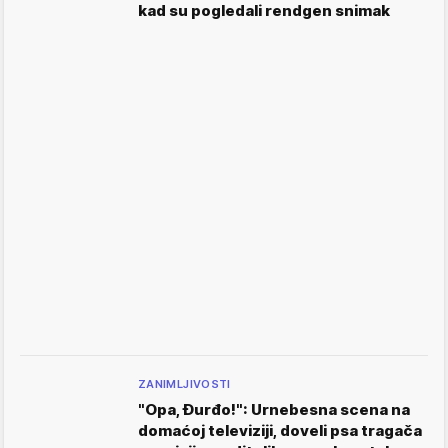
kad su pogledali rendgen snimak
ZANIMLJIVOSTI
"Opa, Đurđo!": Urnebesna scena na
domaćoj televiziji, doveli psa tragača