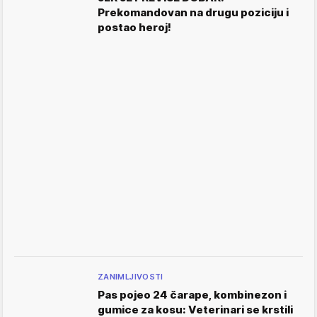
Prekomandovan na drugu poziciju i
postao heroj!
ZANIMLJIVOSTI
Pas pojeo 24 čarape, kombinezon i
gumice za kosu: Veterinari se krstili