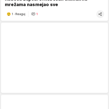
mrežama nasmejao sve
1
·
Reaguj
1