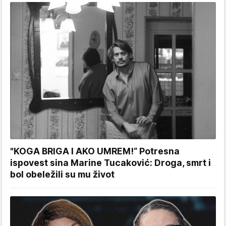
"KOGA BRIGA I AKO UMREM!“ Potresna
ispovest sina Marine Tucaković: Droga, smrt i
bol obeležili su mu život