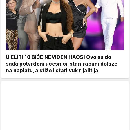
U ELITI 10 BIĆE NEVIĐEN HAOS! Ovo su do
sada potvrđeni učesnici, stari računi dolaze
na naplatu, a stiže i stari vuk rijalitija