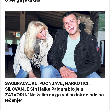
Opet ga je tukla!
SAOBRAĆAJKE, PUCNJAVE, NARKOTICI,
SILOVANJE Sin Halke Paldum bio je u
ZATVORU: "Ne želim da ga vidim dok ne ode na
lečenje"