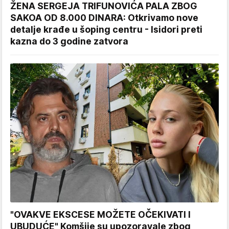
ŽENA SERGEJA TRIFUNOVIĆA PALA ZBOG
SAKOA OD 8.000 DINARA: Otkrivamo nove
detalje krađe u šoping centru - Isidori preti
kazna do 3 godine zatvora
"OVAKVE EKSCESE MOŽETE OČEKIVATI I
UBUDUĆE" Komšije su upozoravale zbog