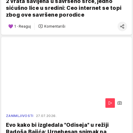
2 vrata savijena u savršeno srce, jedno
sićušno lice u sredini: Ceo internet se topi
zbog ove savršene porodice
1
·
Reaguj
Komentariši
ZANIMLJIVOSTI
27.07.2026.
Evo kako bi izgledala "Odiseja" u režiji
Radoša Bajića: Urnebesan snimak na