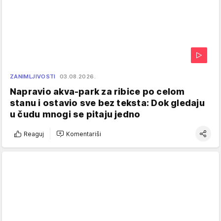
ZANIMLJIVOSTI
03.08.2026.
Napravio akva-park za ribice po celom
stanu i ostavio sve bez teksta: Dok gledaju
u čudu mnogi se pitaju jedno
Reaguj
Komentariši