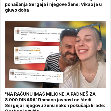
ponašanja Sergeja i njegove žene: Vikao je u
gluvo doba
"NA RAČUNU IMAŠ MILIONE, A PADNEŠ ZA
8.000 DINARA" Domaća javnost ne štedi
Sergeja i njegovu ženu nakon pokušaja krađe: