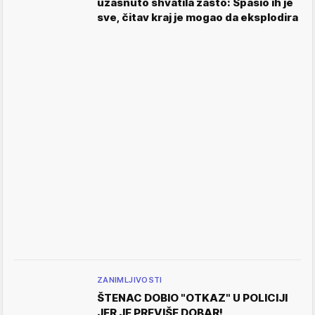
užasnuto shvatila zašto: Spasio ih je
sve, čitav kraj je mogao da eksplodira
ZANIMLJIVOSTI
ŠTENAC DOBIO "OTKAZ" U POLICIJI
JER JE PREVIŠE DOBAR!