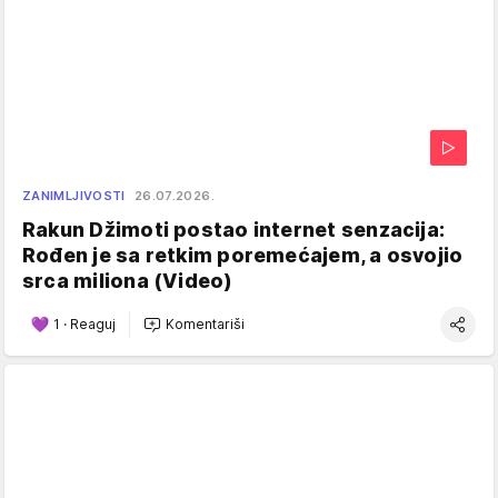
ZANIMLJIVOSTI
26.07.2026.
Rakun Džimoti postao internet senzacija:
Rođen je sa retkim poremećajem, a osvojio
srca miliona (Video)
1
·
Reaguj
Komentariši