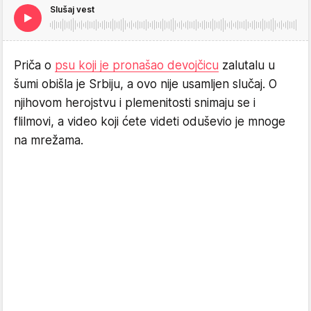
Slušaj vest
Priča o
psu koji je pronašao devojčicu
zalutalu u
šumi obišla je Srbiju, a ovo nije usamljen slučaj. O
njihovom herojstvu i plemenitosti snimaju se i
flilmovi, a video koji ćete videti oduševio je mnoge
na mrežama.