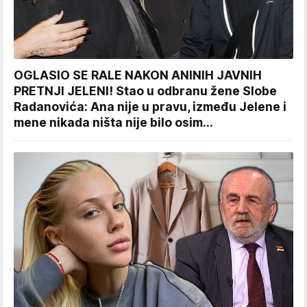
OGLASIO SE RALE NAKON ANINIH JAVNIH
PRETNJI JELENI! Stao u odbranu žene Slobe
Radanovića: Ana nije u pravu, između Jelene i
mene nikada ništa nije bilo osim...