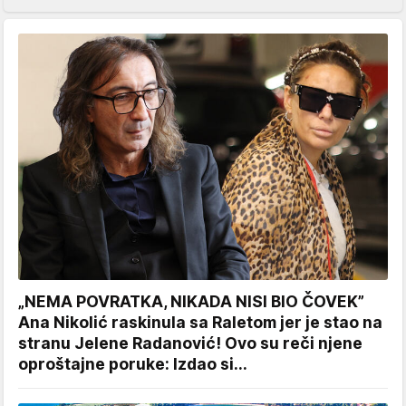
„NEMA POVRATKA, NIKADA NISI BIO ČOVEK”
Ana Nikolić raskinula sa Raletom jer je stao na
stranu Jelene Radanović! Ovo su reči njene
oproštajne poruke: Izdao si...