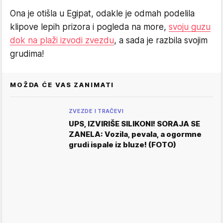
Ona je otišla u Egipat, odakle je odmah podelila
klipove lepih prizora i pogleda na more,
svoju guzu
dok na plaži izvodi zvezdu
, a sada je razbila svojim
grudima!
MOŽDA ĆE VAS ZANIMATI
ZVEZDE I TRAČEVI
UPS, IZVIRIŠE SILIKONI! SORAJA SE
ZANELA: Vozila, pevala, a ogormne
grudi ispale iz bluze! (FOTO)