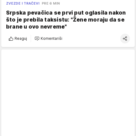
ZVEZDE I TRAČEVI
PRE 6 MIN
Srpska pevačica se prvi put oglasila nakon
što je prebila taksistu: "Žene moraju da se
brane u ovo nevreme"
Reaguj
Komentariši