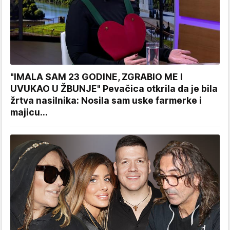
"IMALA SAM 23 GODINE, ZGRABIO ME I
UVUKAO U ŽBUNJE" Pevačica otkrila da je bila
žrtva nasilnika: Nosila sam uske farmerke i
majicu...