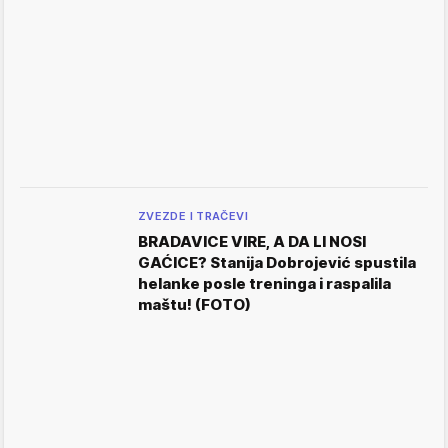
ZVEZDE I TRAČEVI
BRADAVICE VIRE, A DA LI NOSI
GAĆICE? Stanija Dobrojević spustila
helanke posle treninga i raspalila
maštu! (FOTO)