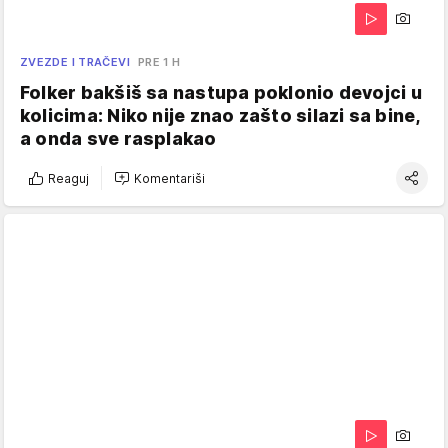
ZVEZDE I TRAČEVI
PRE 1 H
Folker bakšiš sa nastupa poklonio devojci u
kolicima: Niko nije znao zašto silazi sa bine,
a onda sve rasplakao
Reaguj
Komentariši