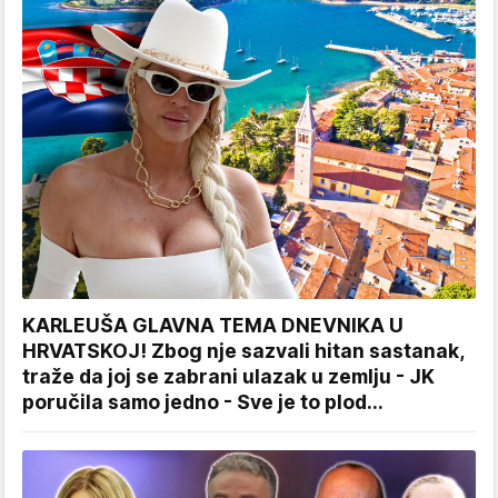
KARLEUŠA GLAVNA TEMA DNEVNIKA U
HRVATSKOJ! Zbog nje sazvali hitan sastanak,
traže da joj se zabrani ulazak u zemlju - JK
poručila samo jedno - Sve je to plod...