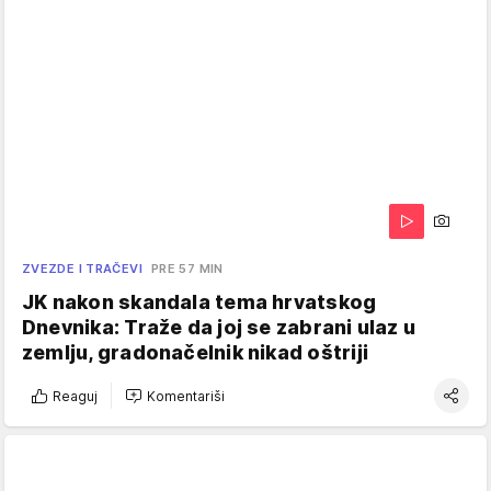
ZVEZDE I TRAČEVI
PRE 57 MIN
JK nakon skandala tema hrvatskog
Dnevnika: Traže da joj se zabrani ulaz u
zemlju, gradonačelnik nikad oštriji
Reaguj
Komentariši