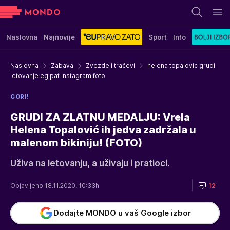
Naslovna
Najnovije
Sport
Info
Naslovna
Zabava
Zvezde i tračevi
helena topalovic grudi
letovanje egipat instagram foto
GORI!
GRUDI ZA ZLATNU MEDALJU: Vrela
Helena Topalović ih jedva zadržala u
malenom bikiniju! (FOTO)
Uživa na letovanju, a uživaju i pratioci.
Objavljeno 18.11.2020. 10:33h
12
Dodajte MONDO u vaš Google izbor