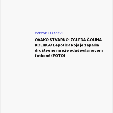
ZVEZDE I TRAČEVI
OVAKO STVARNO IZGLEDA ČOLINA
KĆERKA: Lepotica koja je zapalila
društvene mreže oduševila novom
fotkom! (FOTO)