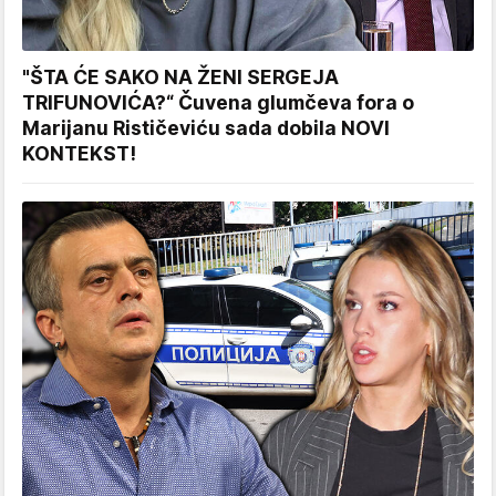
"ŠTA ĆE SAKO NA ŽENI SERGEJA
TRIFUNOVIĆA?“ Čuvena glumčeva fora o
Marijanu Rističeviću sada dobila NOVI
KONTEKST!