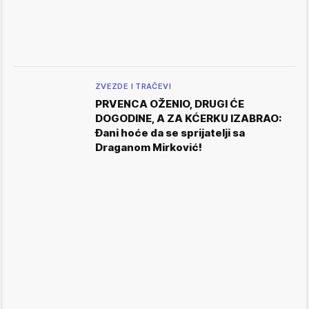
ZVEZDE I TRAČEVI
PRVENCA OŽENIO, DRUGI ĆE
DOGODINE, A ZA KĆERKU IZABRAO:
Đani hoće da se sprijatelji sa
Draganom Mirković!