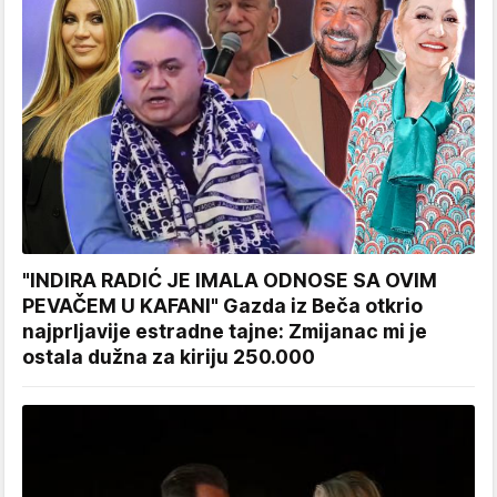
"INDIRA RADIĆ JE IMALA ODNOSE SA OVIM
PEVAČEM U KAFANI" Gazda iz Beča otkrio
najprljavije estradne tajne: Zmijanac mi je
ostala dužna za kiriju 250.000