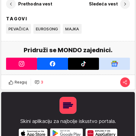
Prethodna vest
Sledeća vest
TAGOVI
PEVAČICA
EUROSONG
MAJKA
Pridruži se MONDO zajednici.
Reaguj
3
Skini aplikaciju za najbolje iskustvo portala.