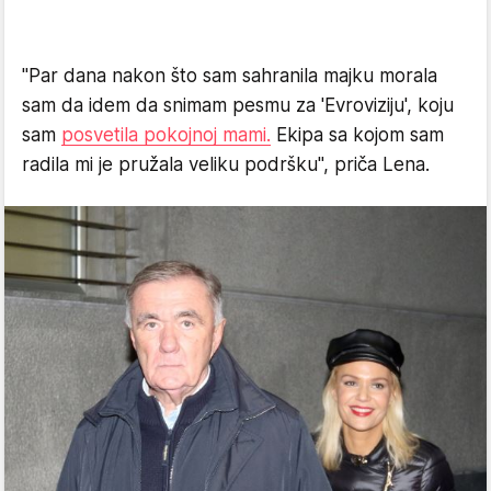
"Par dana nakon što sam sahranila majku morala
sam da idem da snimam pesmu za 'Evroviziju', koju
sam
posvetila pokojnoj mami.
Ekipa sa kojom sam
radila mi je pružala veliku podršku", priča Lena.