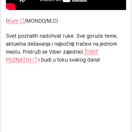
(
Kurir
/MONDO/M.C)
Svet poznatih nadohvat ruke. Sve goruće teme,
aktuelna dešavanja i najsočniji tračevi na jednom
mestu. Pridruži se Viber zajednici
ŽIVOT
POZNATIH
i budi u toku svakog dana!