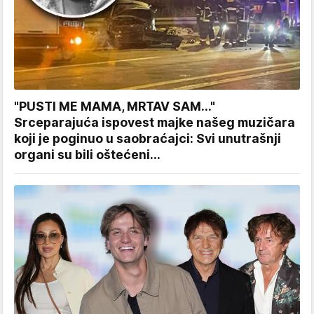
"PUSTI ME MAMA, MRTAV SAM..."
Srceparajuća ispovest majke našeg muzičara
koji je poginuo u saobraćajci: Svi unutrašnji
organi su bili oštećeni...