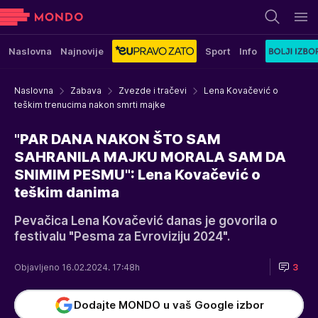
Naslovna
Najnovije
Sport
Info
Naslovna
Zabava
Zvezde i tračevi
Lena Kovačević o
teškim trenucima nakon smrti majke
"PAR DANA NAKON ŠTO SAM
SAHRANILA MAJKU MORALA SAM DA
SNIMIM PESMU": Lena Kovačević o
teškim danima
Pevačica Lena Kovačević danas je govorila o
festivalu "Pesma za Evroviziju 2024".
Objavljeno 16.02.2024. 17:48h
3
Dodajte MONDO u vaš Google izbor