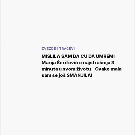
ZVEZDE I TRAČEVI
MISLILA SAM DA ĆU DA UMREM!
Marija Šerifović o najstrašnija 3
minuta u svom životu - Ovako mala
sam se još SMANJILA!