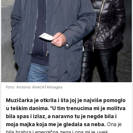
Foto: Antonio Ahel/ATAImages
Muzičarka je otkrila i šta joj je najviše pomoglo
u teškim danima. "U tim trenucima mi je molitva
bila spas i izlaz, a naravno tu je negde bila i
moja majka koja me je gledala sa neba.
Ona je
bila hrabra i energična zena i ona mi je uvek