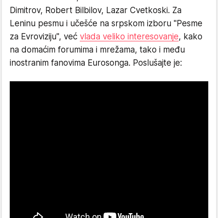
Dimitrov, Robert Bilbilov, Lazar Cvetkoski. Za
Leninu pesmu i učešće na srpskom izboru "Pesme
za Evroviziju", već
vlada veliko interesovanje
, kako
na domaćim forumima i mrežama, tako i među
inostranim fanovima Eurosonga. Poslušajte je: