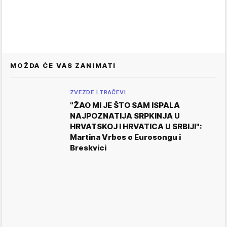
MOŽDA ĆE VAS ZANIMATI
ZVEZDE I TRAČEVI
"ŽAO MI JE ŠTO SAM ISPALA
NAJPOZNATIJA SRPKINJA U
HRVATSKOJ I HRVATICA U SRBIJI":
Martina Vrbos o Eurosongu i
Breskvici