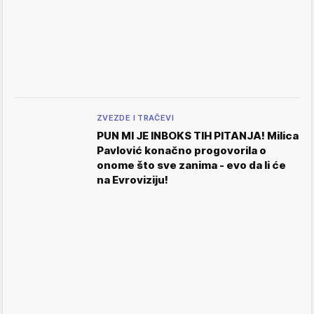
ZVEZDE I TRAČEVI
PUN MI JE INBOKS TIH PITANJA! Milica
Pavlović konačno progovorila o
onome što sve zanima - evo da li će
na Evroviziju!