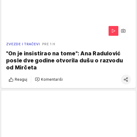
ZVEZDE I TRAČEVI
PRE 1 H
"On je insistirao na tome": Ana Radulović
posle dve godine otvorila dušu o razvodu
od Mirčeta
Reaguj
Komentariši