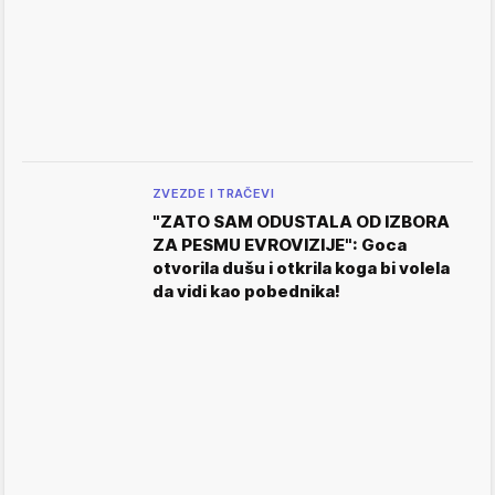
ZVEZDE I TRAČEVI
"ZATO SAM ODUSTALA OD IZBORA
ZA PESMU EVROVIZIJE": Goca
otvorila dušu i otkrila koga bi volela
da vidi kao pobednika!