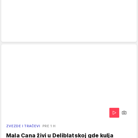
ZVEZDE I TRAČEVI
PRE 1 H
Mala Cana živi u Deliblatskoj gde kulja