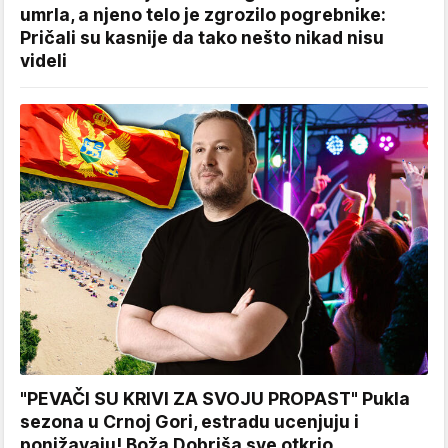
umrla, a njeno telo je zgrozilo pogrebnike:
Pričali su kasnije da tako nešto nikad nisu
videli
"PEVAČI SU KRIVI ZA SVOJU PROPAST" Pukla
sezona u Crnoj Gori, estradu ucenjuju i
ponižavaju! Boža Dobriša sve otkrio