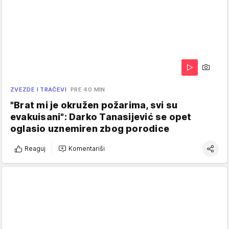
ZVEZDE I TRAČEVI
PRE 40 MIN
"Brat mi je okružen požarima, svi su
evakuisani": Darko Tanasijević se opet
oglasio uznemiren zbog porodice
Reaguj
Komentariši