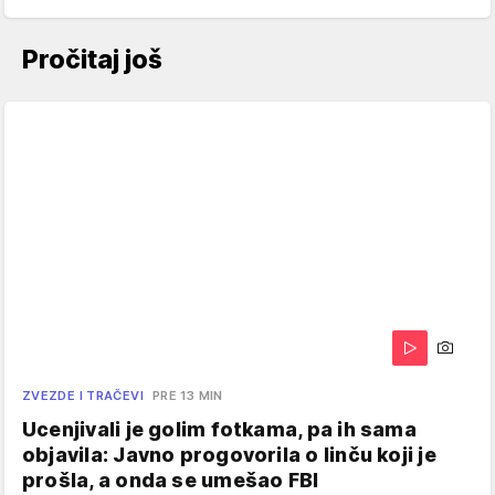
Pročitaj još
ZVEZDE I TRAČEVI
PRE 13 MIN
Ucenjivali je golim fotkama, pa ih sama
objavila: Javno progovorila o linču koji je
prošla, a onda se umešao FBI