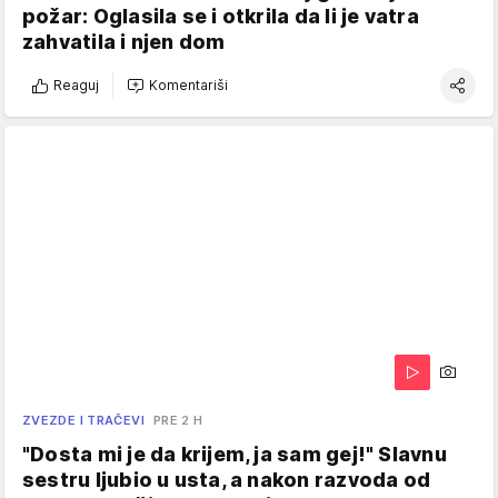
požar: Oglasila se i otkrila da li je vatra
zahvatila i njen dom
Reaguj
Komentariši
ZVEZDE I TRAČEVI
PRE 2 H
"Dosta mi je da krijem, ja sam gej!" Slavnu
sestru ljubio u usta, a nakon razvoda od