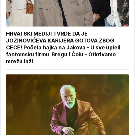
HRVATSKI MEDIJI TVRDE DA JE
JOZINOVIĆEVA KARIJERA GOTOVA ZBOG
CECE! Počela hajka na Jakova - U sve upleli
fantomsku firmu, Bregu i Čolu - Otkrivamo
mrežu laži