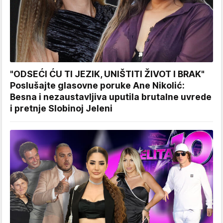
"ODSEĆI ĆU TI JEZIK, UNIŠTITI ŽIVOT I BRAK"
Poslušajte glasovne poruke Ane Nikolić:
Besna i nezaustavljiva uputila brutalne uvrede
i pretnje Slobinoj Jeleni