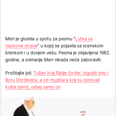
Meri je glumila u spotu za pesmu "
Lutka sa
naslovne strane
" u kojoj se pojavila sa scenskom
šminkom i u donjem vešu. Pesma je objavljena 1982.
godine, a snimanje Meri nikada neće zaboraviti.
Pročitajte još:
Tužan kraj Riblje čorbe: Izgubili smo i
Boru Đorđevića, a od muzičara koji su osnovali
kultni bend, ostao samo on