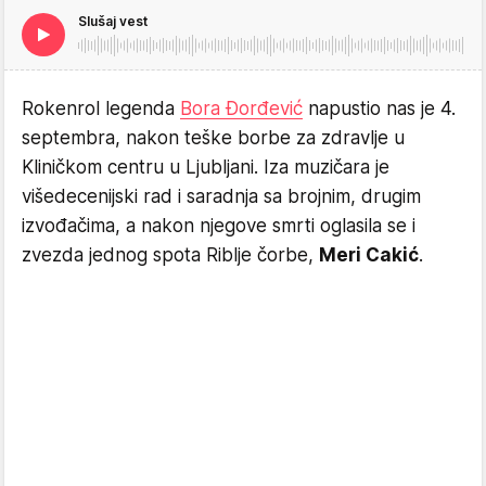
Slušaj vest
Rokenrol legenda
Bora Đorđević
napustio nas je 4.
septembra, nakon teške borbe za zdravlje u
Kliničkom centru u Ljubljani. Iza muzičara je
višedecenijski rad i saradnja sa brojnim, drugim
izvođačima, a nakon njegove smrti oglasila se i
zvezda jednog spota Riblje čorbe,
Meri Cakić
.