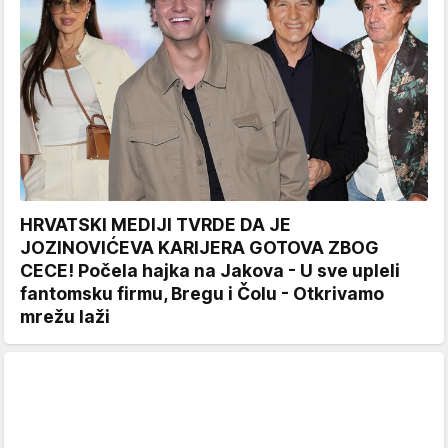
HRVATSKI MEDIJI TVRDE DA JE
JOZINOVIĆEVA KARIJERA GOTOVA ZBOG
CECE! Počela hajka na Jakova - U sve upleli
fantomsku firmu, Bregu i Čolu - Otkrivamo
mrežu laži