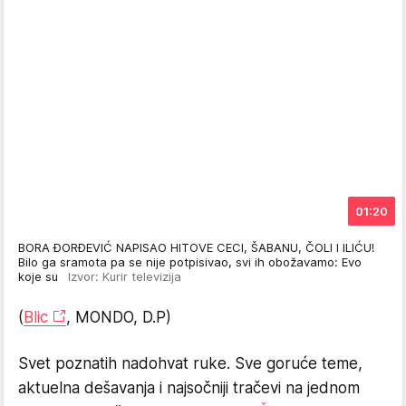
01:20
BORA ĐORĐEVIĆ NAPISAO HITOVE CECI, ŠABANU, ČOLI I ILIĆU!
Bilo ga sramota pa se nije potpisivao, svi ih obožavamo: Evo
koje su
Izvor: Kurir televizija
(
Blic
, MONDO, D.P)
Svet poznatih nadohvat ruke. Sve goruće teme,
aktuelna dešavanja i najsočniji tračevi na jednom