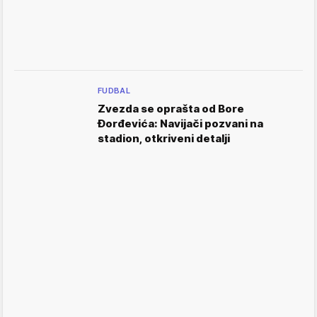
FUDBAL
Zvezda se oprašta od Bore
Đorđevića: Navijači pozvani na
stadion, otkriveni detalji