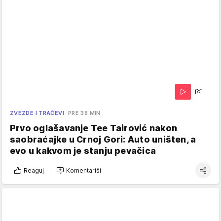
ZVEZDE I TRAČEVI
PRE 38 MIN
Prvo oglašavanje Tee Tairović nakon
saobraćajke u Crnoj Gori: Auto uništen, a
evo u kakvom je stanju pevačica
Reaguj
Komentariši