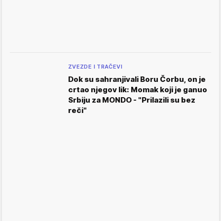
ZVEZDE I TRAČEVI
Dok su sahranjivali Boru Čorbu, on je
crtao njegov lik: Momak koji je ganuo
Srbiju za MONDO - "Prilazili su bez
reči"