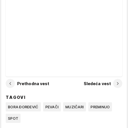
Prethodna vest
Sledeća vest
TAGOVI
BORA ĐORĐEVIĆ
PEVAČI
MUZIČARI
PREMINUO
SPOT