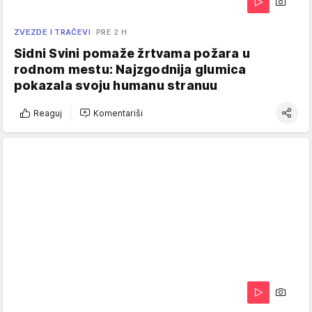
ZVEZDE I TRAČEVI
PRE 2 H
Sidni Svini pomaže žrtvama požara u
rodnom mestu: Najzgodnija glumica
pokazala svoju humanu stranuu
Reaguj
Komentariši