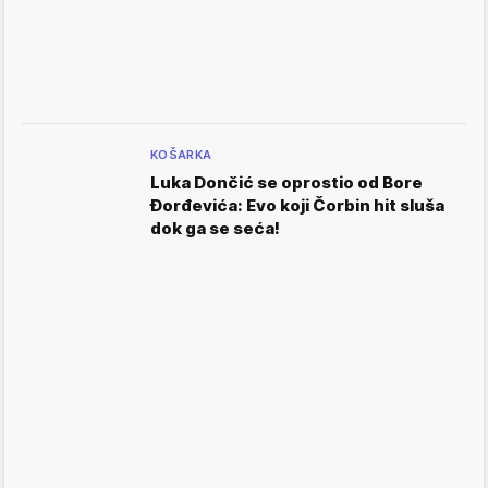
KOŠARKA
Luka Dončić se oprostio od Bore
Đorđevića: Evo koji Čorbin hit sluša
dok ga se seća!