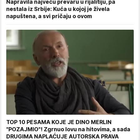
Napravila najveću prevaru u rijalitiju, pa
nestala iz Srbije: Kuća u kojoj je živela
napuštena, a svi pričaju o ovom
TOP 10 PESAMA KOJE JE DINO MERLIN
"POZAJMIO"! Zgrnuo lovu na hitovima, a sada
DRUGIMA NAPLAĆUJE AUTORSKA PRAVA