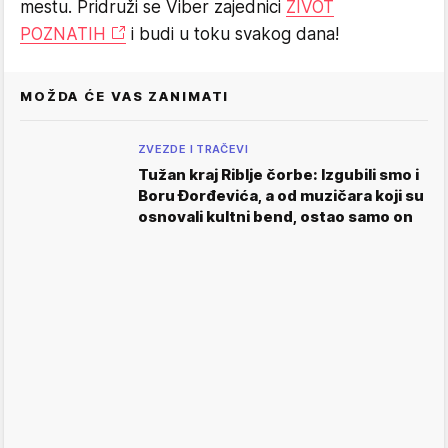
mestu. Pridruži se Viber zajednici
ŽIVOT
POZNATIH
i budi u toku svakog dana!
MOŽDA ĆE VAS ZANIMATI
ZVEZDE I TRAČEVI
Tužan kraj Riblje čorbe: Izgubili smo i
Boru Đorđevića, a od muzičara koji su
osnovali kultni bend, ostao samo on