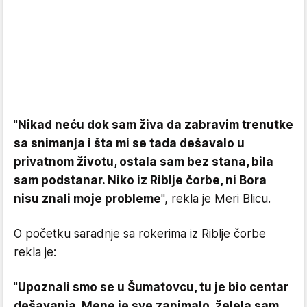
"
Nikad neću dok sam živa da zabravim trenutke
sa snimanja i šta mi se tada dešavalo u
privatnom životu, ostala sam bez stana, bila
sam podstanar. Niko iz Riblje čorbe, ni Bora
nisu znali moje probleme
", rekla je Meri Blicu.
O početku saradnje sa rokerima iz Riblje čorbe
rekla je:
"
Upoznali smo se u Šumatovcu, tu je bio centar
dešavanja. Mene je sve zanimalo, želela sam