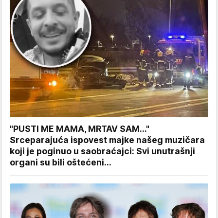
"PUSTI ME MAMA, MRTAV SAM..."
Srceparajuća ispovest majke našeg muzičara
koji je poginuo u saobraćajci: Svi unutrašnji
organi su bili oštećeni...