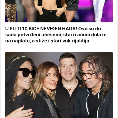
U ELITI 10 BIĆE NEVIĐEN HAOS! Ovo su do
sada potvrđeni učesnici, stari računi dolaze
na naplatu, a stiže i stari vuk rijalitija