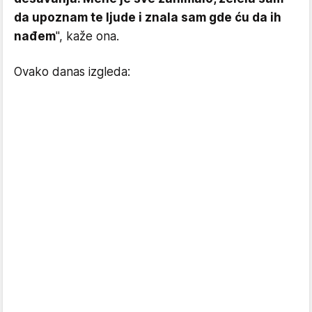
da upoznam te ljude i znala sam gde ću da ih
nađem
", kaže ona.
Ovako danas izgleda: