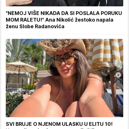
"NEMOJ VIŠE NIKADA DA SI POSLALA PORUKU
MOM RALETU!" Ana Nikolić žestoko napala
ženu Slobe Radanovića
SVI BRUJE O NJENOM ULASKU U ELITU 10!