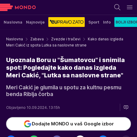
Naslovna
Najnovije
Sport
Info
Naslovna
Zabava
Zvezde i tračevi
Kako danas izgleda
Meri Cakić iz spota Lutka sa naslovne strane
Upoznala Boru u "Šumatovcu" i snimila
spot: Pogledajte kako danas izgleda
Meri Cakić, "Lutka sa naslovne strane"
Meri Cakić je glumila u spotu za kultnu pesmu
benda Riblja čorba
Objavljeno 10.09.2024. 13:15h
Dodajte MONDO u vaš Google izbor