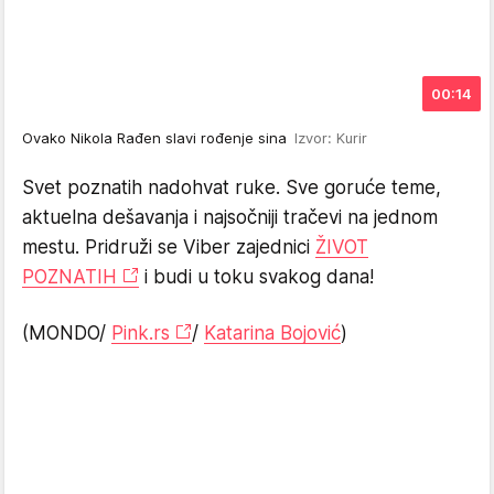
00:14
Ovako Nikola Rađen slavi rođenje sina
Izvor: Kurir
Svet poznatih nadohvat ruke. Sve goruće teme,
aktuelna dešavanja i najsočniji tračevi na jednom
mestu. Pridruži se Viber zajednici
ŽIVOT
POZNATIH
i budi u toku svakog dana!
(MONDO/
Pink.rs
/
Katarina Bojović
)