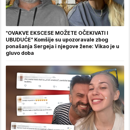
"OVAKVE EKSCESE MOŽETE OČEKIVATI I
UBUDUĆE" Komšije su upozoravale zbog
ponašanja Sergeja i njegove žene: Vikao je u
gluvo doba