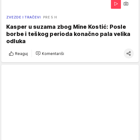
ZVEZDE I TRAČEVI
PRE 5 H
Kasper u suzama zbog Mine Kostić: Posle
borbe i teškog perioda konačno pala velika
odluka
Reaguj
Komentariši