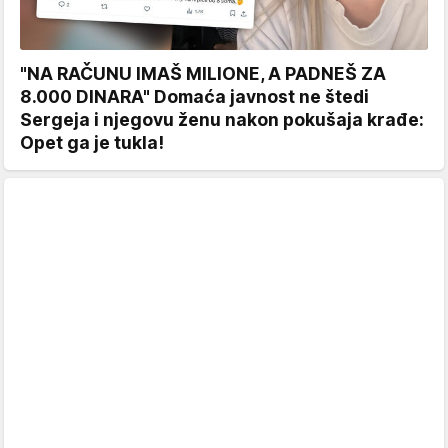
"NA RAČUNU IMAŠ MILIONE, A PADNEŠ ZA
8.000 DINARA" Domaća javnost ne štedi
Sergeja i njegovu ženu nakon pokušaja krađe:
Opet ga je tukla!