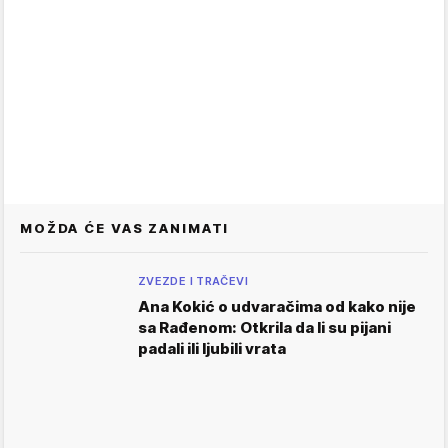
MOŽDA ĆE VAS ZANIMATI
ZVEZDE I TRAČEVI
Ana Kokić o udvaračima od kako nije
sa Rađenom: Otkrila da li su pijani
padali ili ljubili vrata