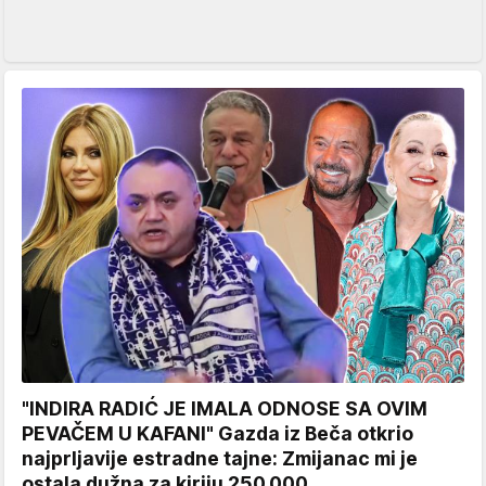
"INDIRA RADIĆ JE IMALA ODNOSE SA OVIM
PEVAČEM U KAFANI" Gazda iz Beča otkrio
najprljavije estradne tajne: Zmijanac mi je
ostala dužna za kiriju 250.000