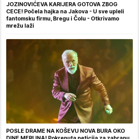
JOZINOVIĆEVA KARIJERA GOTOVA ZBOG
CECE! Počela hajka na Jakova - U sve upleli
fantomsku firmu, Bregu i Čolu - Otkrivamo
mrežu laži
POSLE DRAME NA KOŠEVU NOVA BURA OKO
DINE MERLINA! Pokrenuta peticija za zabranu