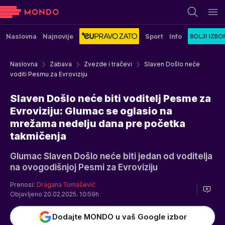
Naslovna
Najnovije
Sport
Info
Naslovna
Zabava
Zvezde i tračevi
Slaven Došlo neće
voditi Pesmu za Evroviziju
Slaven Došlo neće biti voditelj Pesme za
Evroviziju: Glumac se oglasio na
mrežama nedelju dana pre početka
takmičenja
Glumac Slaven Došlo neće biti jedan od voditelja
na ovogodišnjoj Pesmi za Evroviziju
Prenosi:
Dragana Tomašević
Objavljeno 20.02.2025. 10:59h
Dodajte MONDO u vaš Google izbor