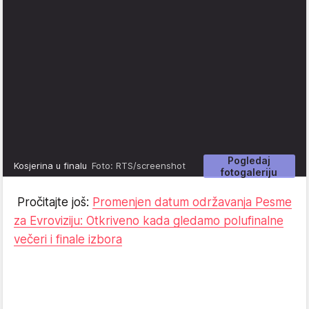
Pogledaj
Kosjerina u finalu
Foto: RTS/screenshot
fotogaleriju
Pročitajte još:
Promenjen datum održavanja Pesme
za Evroviziju: Otkriveno kada gledamo polufinalne
večeri i finale izbora