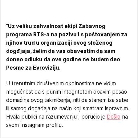
"
Uz veliku zahvalnost ekipi Zabavnog
programa RTS-a na pozivu i s poštovanjem za
njihov trud u organizaciji ovog složenog
dogđjaja, želim da vas obavestim da sam
doneo odluku da ove godine ne budem deo
Pesme za Evroviziju
.
U trenutnim društvenim okolnostima ne vidim
mogućnost da s punim integritetom obavim posao
domaćina ovog takmičenja, niti da stanem iza sebe
ili samog događaja na način koji smatram ispravnim.
Hvala publici na razumevanju", poručio je
Došlo
na
svom Instagram profilu.