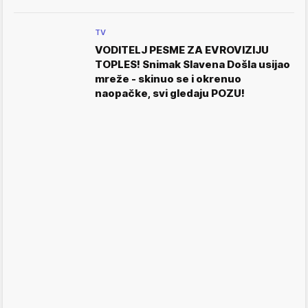
TV
VODITELJ PESME ZA EVROVIZIJU
TOPLES! Snimak Slavena Došla usijao
mreže - skinuo se i okrenuo
naopačke, svi gledaju POZU!