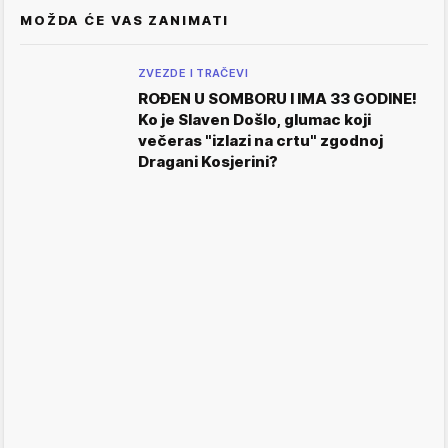
MOŽDA ĆE VAS ZANIMATI
ZVEZDE I TRAČEVI
ROĐEN U SOMBORU I IMA 33 GODINE!
Ko je Slaven Došlo, glumac koji
večeras "izlazi na crtu" zgodnoj
Dragani Kosjerini?