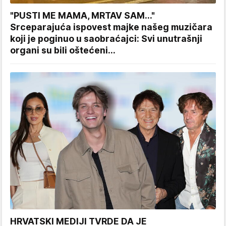
"PUSTI ME MAMA, MRTAV SAM..."
Srceparajuća ispovest majke našeg muzičara
koji je poginuo u saobraćajci: Svi unutrašnji
organi su bili oštećeni...
HRVATSKI MEDIJI TVRDE DA JE