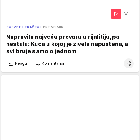
ZVEZDE I TRAČEVI
PRE 58 MIN
Napravila najveću prevaru u rijalitiju, pa
nestala: Kuća u kojoj je živela napuštena, a
svi bruje samo o jednom
Reaguj
Komentariši