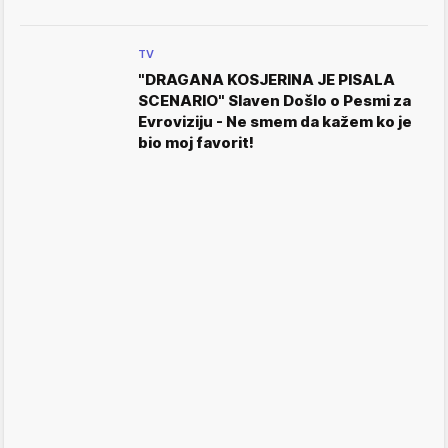
TV
"DRAGANA KOSJERINA JE PISALA
SCENARIO" Slaven Došlo o Pesmi za
Evroviziju - Ne smem da kažem ko je
bio moj favorit!