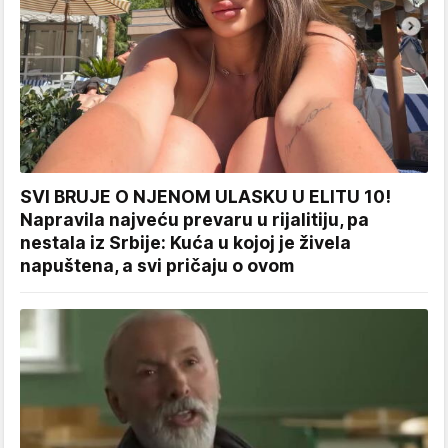
SVI BRUJE O NJENOM ULASKU U ELITU 10!
Napravila najveću prevaru u rijalitiju, pa
nestala iz Srbije: Kuća u kojoj je živela
napuštena, a svi pričaju o ovom