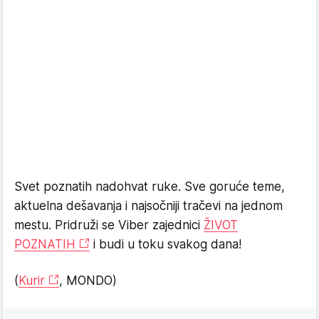
Svet poznatih nadohvat ruke. Sve goruće teme,
aktuelna dešavanja i najsočniji tračevi na jednom
mestu. Pridruži se Viber zajednici
ŽIVOT
POZNATIH
i budi u toku svakog dana!
(
Kurir
, MONDO)