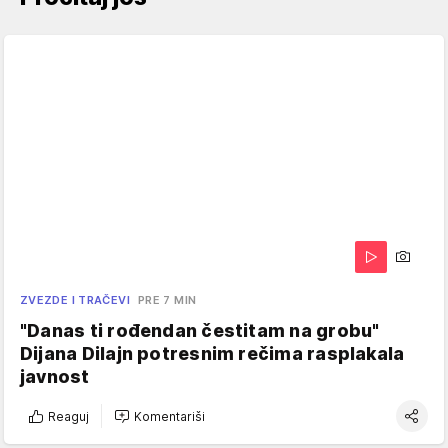
ZVEZDE I TRAČEVI
PRE 7 MIN
"Danas ti rođendan čestitam na grobu"
Dijana Dilajn potresnim rečima rasplakala
javnost
Reaguj
Komentariši