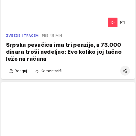
ZVEZDE I TRAČEVI
PRE 45 MIN
Srpska pevačica ima tri penzije, a 73.000
dinara troši nedeljno: Evo koliko joj tačno
leže na računa
Reaguj
Komentariši