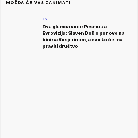
MOŽDA ĆE VAS ZANIMATI
TV
Dva glumca vode Pesmu za
Evroviziju: Slaven Došlo ponovo na
bini sa Kosjerinom, a evo ko će mu
praviti društvo