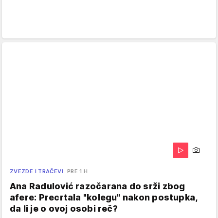
ZVEZDE I TRAČEVI
PRE 1 H
Ana Radulović razočarana do srži zbog
afere: Precrtala "kolegu" nakon postupka,
da li je o ovoj osobi reč?