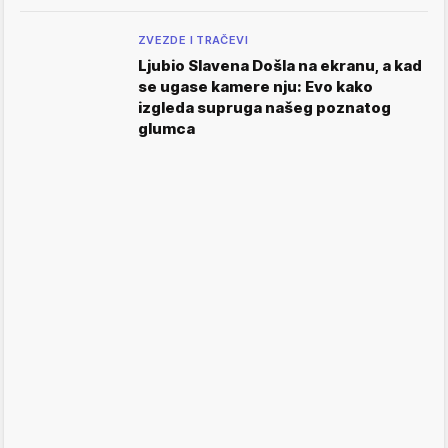
ZVEZDE I TRAČEVI
Ljubio Slavena Došla na ekranu, a kad
se ugase kamere nju: Evo kako
izgleda supruga našeg poznatog
glumca