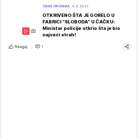
CRNA HRONIKA
4.6.2021.
OTKRIVENO ŠTA JE GORELO U
FABRICI "SLOBODA" U ČAČKU:
Ministar policije otkrio šta je bio
najveći strah!
Reaguj
1