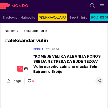
Naslovna
Najnovije
Sport
Info
Naslovna
aleksandar vulin
#
aleksandar vulin
SRBIJA
22.1.2024.
"KOME JE VELIKA ALBANIJA PONOS,
SRBIJA NE TREBA DA BUDE TEZGA"
Vulin naredio zabranu ulaska Selmi
Bajrami u Srbiju
Reaguj
5