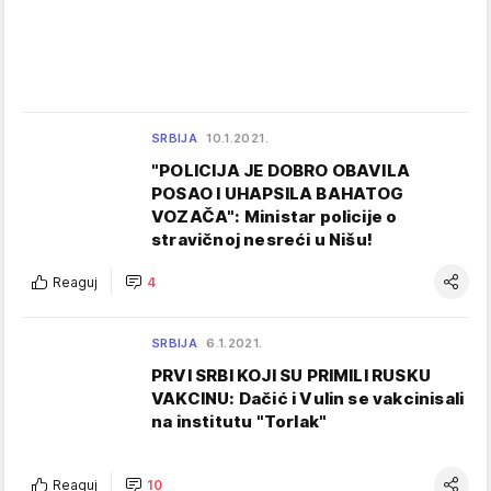
SRBIJA
10.1.2021.
"POLICIJA JE DOBRO OBAVILA
POSAO I UHAPSILA BAHATOG
VOZAČA": Ministar policije o
stravičnoj nesreći u Nišu!
Reaguj
4
SRBIJA
6.1.2021.
PRVI SRBI KOJI SU PRIMILI RUSKU
VAKCINU: Dačić i Vulin se vakcinisali
na institutu "Torlak"
Reaguj
10