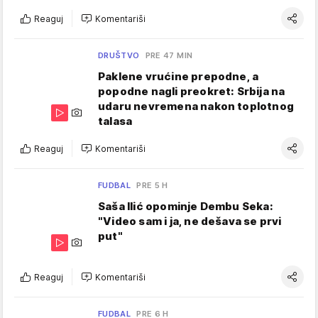
Reaguj
Komentariši
DRUŠTVO
PRE 47 MIN
Paklene vrućine prepodne, a
popodne nagli preokret: Srbija na
udaru nevremena nakon toplotnog
talasa
Reaguj
Komentariši
FUDBAL
PRE 5 H
Saša Ilić opominje Dembu Seka:
"Video sam i ja, ne dešava se prvi
put"
Reaguj
Komentariši
FUDBAL
PRE 6 H