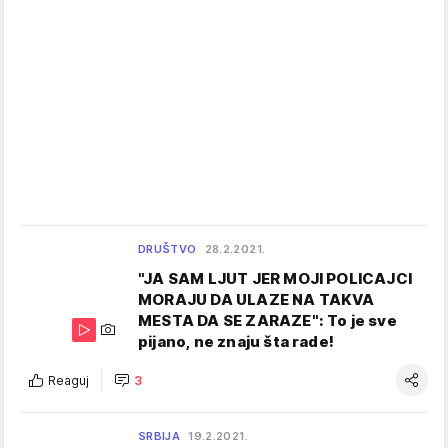
DRUŠTVO
28.2.2021.
"JA SAM LJUT JER MOJI POLICAJCI
MORAJU DA ULAZE NA TAKVA
MESTA DA SE ZARAZE": To je sve
pijano, ne znaju šta rade!
Reaguj
3
SRBIJA
19.2.2021.