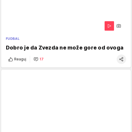
FUDBAL
Dobro je da Zvezda ne može gore od ovoga
Reaguj
17