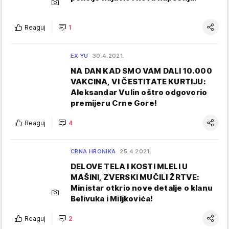
Reaguj
1
EX YU
30.4.2021.
NA DAN KAD SMO VAM DALI 10.000
VAKCINA, VI ČESTITATE KURTIJU:
Aleksandar Vulin oštro odgovorio
premijeru Crne Gore!
Reaguj
4
CRNA HRONIKA
25.4.2021.
DELOVE TELA I KOSTI MLELI U
MAŠINI, ZVERSKI MUČILI ŽRTVE:
Ministar otkrio nove detalje o klanu
Belivuka i Miljkovića!
Reaguj
2