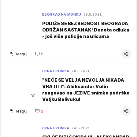
BEOGRAD NA MONDU
28.5.2021.
PODIŽE SE BEZBEDNOST BEOGRADA,
ODRŽAN SASTANAK! Doneta odluka
- još više policije na ulicama
Reaguj
9
CRNA HRONIKA
28.5.2021.
"NEĆE SE VELJA NEVOLJA NIKADA
VRATITI": Aleksandar Vulin
reagovao na JEZIVE snimke podrške
Veljku Belivuku!
Reaguj
2
CRNA HRONIKA
24.5.2021.