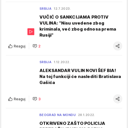
SRBIJA
12.7.2023.
VUČIĆ O SANKCIJAMA PROTIV
VULINA: "Nisu uvedene zbog
kriminala, već zbog odnosa prema
Rusiji"
Reaguj
2
SRBIJA
1.12.2022.
ALEKSANDAR VULIN NOVI ŠEF BIA!
Na toj funkciji će naslediti Bratislava
Gašića
Reaguj
3
BEOGRAD NA MONDU
28.1.2022.
OTKRIVENO ZAŠTO POLICIJA