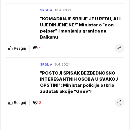
SRBIJA
18.4.2021.
"KOMADANJE SRBIJE JE U REDU, ALI
UJEDINJENE NE!" Ministar o "non
pejper" i menjanju granica na
Balkanu
Reaguj
1
SRBIJA
6.4.2021.
"POSTOJI SPISAK BEZBEDNOSNO
INTERESANTNIH OSOBA U SVAKOJ
OPŠTINI": Ministar policije otkrio
zadatak akcije "Gnev"!
Reaguj
2