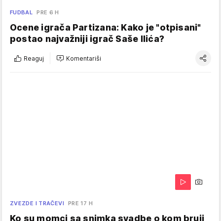
FUDBAL
PRE 6 H
Ocene igrača Partizana: Kako je "otpisani"
postao najvažniji igrač Saše Ilića?
Reaguj
Komentariši
ZVEZDE I TRAČEVI
PRE 17 H
Ko su momci sa snimka svadbe o kom bruji