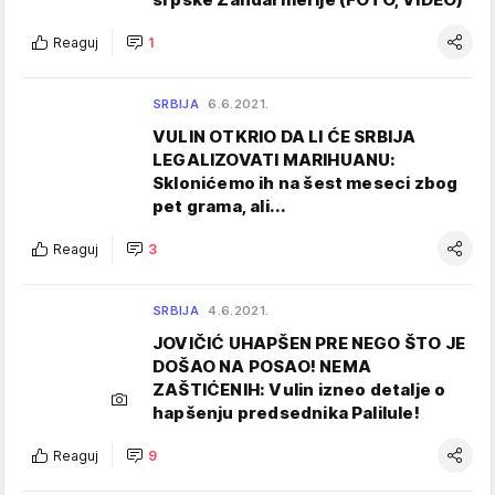
Reaguj
1
SRBIJA
6.6.2021.
VULIN OTKRIO DA LI ĆE SRBIJA
LEGALIZOVATI MARIHUANU:
Sklonićemo ih na šest meseci zbog
pet grama, ali...
Reaguj
3
SRBIJA
4.6.2021.
JOVIČIĆ UHAPŠEN PRE NEGO ŠTO JE
DOŠAO NA POSAO! NEMA
ZAŠTIĆENIH: Vulin izneo detalje o
hapšenju predsednika Palilule!
Reaguj
9