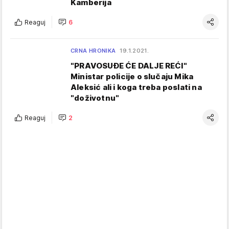
Kamberija
Reaguj
6
CRNA HRONIKA
19.1.2021.
"PRAVOSUĐE ĆE DALJE REĆI"
Ministar policije o slučaju Mika
Aleksić ali i koga treba poslati na
"doživotnu"
Reaguj
2