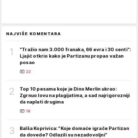
NAJVIŠE KOMENTARA
1
"Tražio nam 3.000 franaka, 66 evra i 30 centi":
Ljajić otkrio kako je Partizanu propao važan
posao
22
2
Top 10 pesama koje je Dino Merlin ukrao:
Zgrnuo lovu na plagijatima, a sad najrigorozniji
da naplati drugima
18
3
Balša Koprivica: "Koje domaće igrače Partizan
da dovede? Odlazili su nezadovoljni"