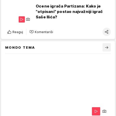
Ocene igrača Partizana: Kako je
"otpisani" postao najvažniji igrač
Saše Ilića?
Reaguj
Komentariši
MONDO TEMA