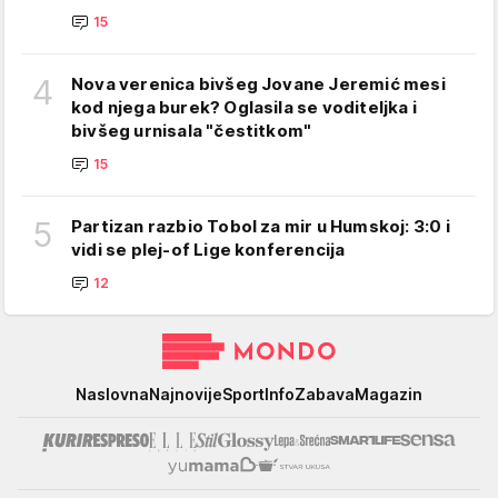
15
4
Nova verenica bivšeg Jovane Jeremić mesi
kod njega burek? Oglasila se voditeljka i
bivšeg urnisala "čestitkom"
15
5
Partizan razbio Tobol za mir u Humskoj: 3:0 i
vidi se plej-of Lige konferencija
12
Mondo
Naslovna
Najnovije
Sport
Info
Zabava
Magazin