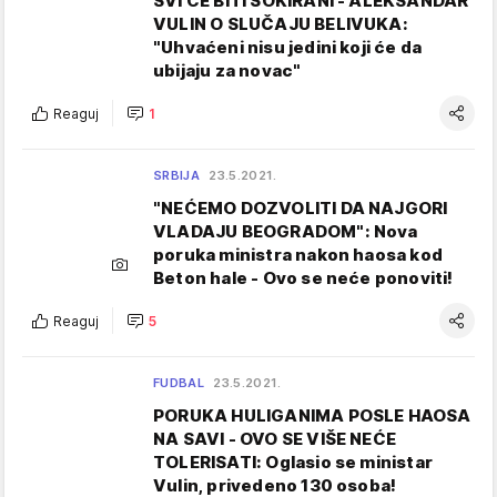
SVI ĆE BITI ŠOKIRANI - ALEKSANDAR
VULIN O SLUČAJU BELIVUKA:
"Uhvaćeni nisu jedini koji će da
ubijaju za novac"
Reaguj
1
SRBIJA
23.5.2021.
"NEĆEMO DOZVOLITI DA NAJGORI
VLADAJU BEOGRADOM": Nova
poruka ministra nakon haosa kod
Beton hale - Ovo se neće ponoviti!
Reaguj
5
FUDBAL
23.5.2021.
PORUKA HULIGANIMA POSLE HAOSA
NA SAVI - OVO SE VIŠE NEĆE
TOLERISATI: Oglasio se ministar
Vulin, privedeno 130 osoba!