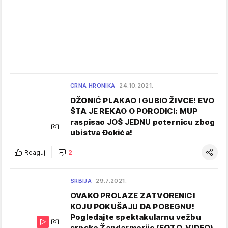
CRNA HRONIKA
24.10.2021.
DŽONIĆ PLAKAO I GUBIO ŽIVCE! EVO
ŠTA JE REKAO O PORODICI: MUP
raspisao JOŠ JEDNU poternicu zbog
ubistva Đokića!
Reaguj
2
SRBIJA
29.7.2021.
OVAKO PROLAZE ZATVORENICI
KOJU POKUŠAJU DA POBEGNU!
Pogledajte spektakularnu vežbu
srpske Žandarmerije (FOTO, VIDEO)