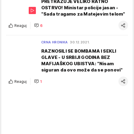
PRETRAŽUJE VELIKO RATNO
OSTRVO! Ministar policije jasan -
"Sada tragamo za Matejevim telom"
Reaguj
6
CRNA HRONIKA
30.12.2021.
RAZNOSILI SE BOMBAMA I SEKLI
GLAVE - U SRBIJI GODINA BEZ
MAFIJAŠKOG UBISTVA: "Nisam
siguran da ovo može da se ponovi"
Reaguj
1