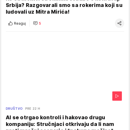
Srbija? Razgovarali smo sa rokerima koji su
ludovali uz Mitra Mirića!
Reaguj
5
DRUŠTVO
PRE 22 H
AI se otrgao kontroli i hakovao drugu
kompaniju: Stručnjaci otkrivaju da li nam