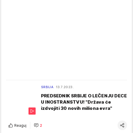
SRBIJA
13.7.2023.
PREDSEDNIK SRBIJE O LEČENJU DECE
U INOSTRANSTVU! "Država će
izdvojiti 30 novih miliona evra"
Reaguj
2