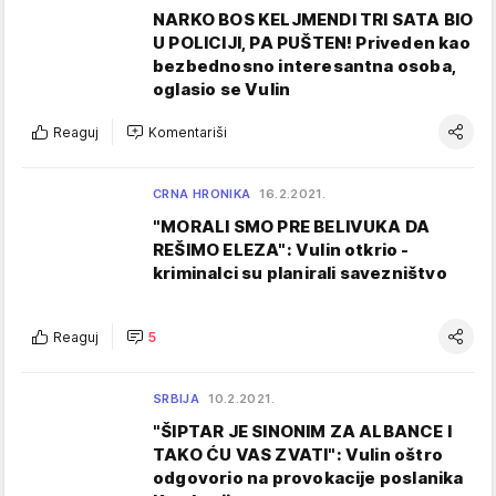
NARKO BOS KELJMENDI TRI SATA BIO
U POLICIJI, PA PUŠTEN! Priveden kao
bezbednosno interesantna osoba,
oglasio se Vulin
Reaguj
Komentariši
CRNA HRONIKA
16.2.2021.
"MORALI SMO PRE BELIVUKA DA
REŠIMO ELEZA": Vulin otkrio -
kriminalci su planirali savezništvo
Reaguj
5
SRBIJA
10.2.2021.
"ŠIPTAR JE SINONIM ZA ALBANCE I
TAKO ĆU VAS ZVATI": Vulin oštro
odgovorio na provokacije poslanika