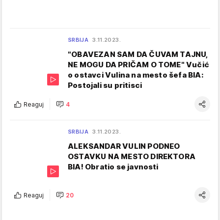
SRBIJA
3.11.2023.
"OBAVEZAN SAM DA ČUVAM TAJNU,
NE MOGU DA PRIČAM O TOME" Vučić
o ostavci Vulina na mesto šefa BIA:
Postojali su pritisci
Reaguj
4
SRBIJA
3.11.2023.
ALEKSANDAR VULIN PODNEO
OSTAVKU NA MESTO DIREKTORA
BIA! Obratio se javnosti
Reaguj
20