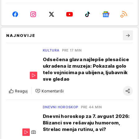
NAJNOVIJE
KULTURA
PRE 17 MIN
Odsečena glava najlepše plesačice
ukradena iz muzeja: Pokazala golo
telo vojnicima pa ubijena, ljubavnik
sve gledao
Reaguj
Komentariši
DNEVNI HOROSKOP
PRE 44 MIN
Dnevni horoskop za 7. avgust 2026:
Blizanci sve rešavaju humorom,
Strelac menja rutinu, a vi?