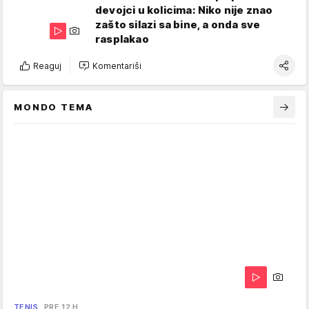
devojci u kolicima: Niko nije znao
zašto silazi sa bine, a onda sve
rasplakao
Reaguj
Komentariši
MONDO TEMA
TENIS
PRE 12 H