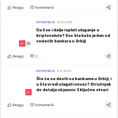
Reaguj
Komentariši
EKONOMIJA
10.9.2025.
Da li se i dalje isplati ulaganje u
kriptovalute? Evo šta kaže jedan od
vodećih bankara u Srbiji
Reaguj
2
EKONOMIJA
4.6.2025.
Šta će se desiti sa bankama u Srbiji, i
u šta vredi ulagati novac? Stručnjak
do detalja objasnio 3 ključne stvari
Reaguj
Komentariši