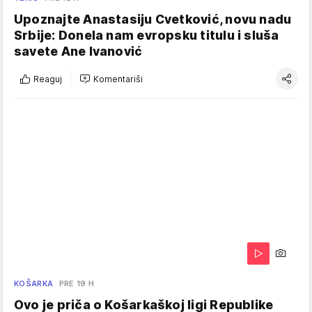
Upoznajte Anastasiju Cvetković, novu nadu
Srbije: Donela nam evropsku titulu i sluša
savete Ane Ivanović
Reaguj
Komentariši
KOŠARKA
PRE 19 H
Ovo je priča o Košarkaškoj ligi Republike