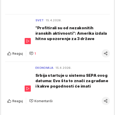
SVET
15.4.2026.
"Profitirali su od nezakonitih
iranskih aktivnosti": Amerika izdala
hitno upozorenje za 3 države
Reaguj
1
EKONOMIJA
15.4.2026.
Srbija startuje u sistemu SEPA ovog
datuma: Evo šta to znači za građane
i kakve pogodnosti će imati
Reaguj
Komentariši