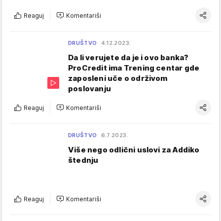
Reaguj
Komentariši
DRUŠTVO
4.12.2023.
Da li verujete da je i ovo banka?
ProCredit ima Trening centar gde
zaposleni uče o održivom
poslovanju
Reaguj
Komentariši
DRUŠTVO
6.7.2023.
Više nego odlični uslovi za Addiko
štednju
Reaguj
Komentariši