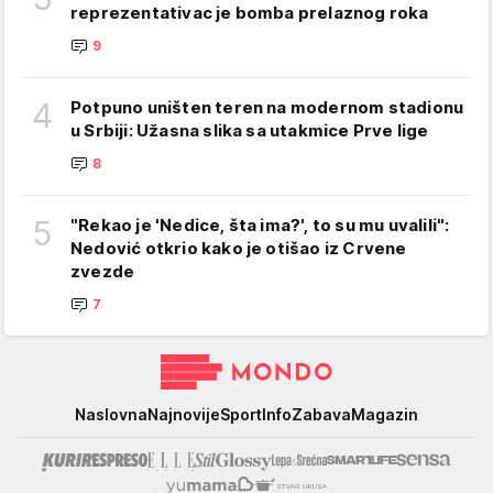
reprezentativac je bomba prelaznog roka
9
4
Potpuno uništen teren na modernom stadionu
u Srbiji: Užasna slika sa utakmice Prve lige
8
5
"Rekao je 'Nedice, šta ima?', to su mu uvalili":
Nedović otkrio kako je otišao iz Crvene
zvezde
7
Mondo
Naslovna
Najnovije
Sport
Info
Zabava
Magazin