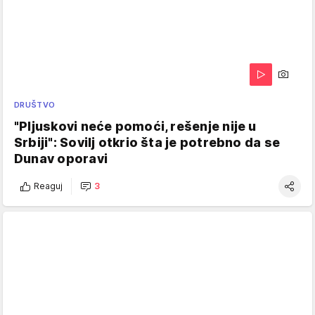
DRUŠTVO
"Pljuskovi neće pomoći, rešenje nije u
Srbiji": Sovilj otkrio šta je potrebno da se
Dunav oporavi
Reaguj
3