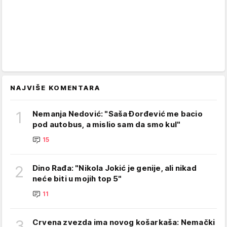
NAJVIŠE KOMENTARA
1
Nemanja Nedović: "Saša Đorđević me bacio
pod autobus, a mislio sam da smo kul"
15
2
Dino Rađa: "Nikola Jokić je genije, ali nikad
neće biti u mojih top 5"
11
3
Crvena zvezda ima novog košarkaša: Nemački