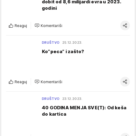
dobit od 8,6 milijardi evra u 2023.
godini
Reaguj
Komentariši
DRUŠTVO
25.12.2023.
Ko”peca” i zašto?
Reaguj
Komentariši
DRUŠTVO
23.12.2023.
40 GODINA MENJA SVE(T): Od keša
do kartica