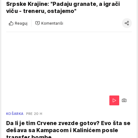
Srpske Krajine: "Padaju granate, a igrači
viču - treneru, ostajemo"
Reaguj
Komentariši
KOŠARKA
PRE 20 H
Da li je tim Crvene zvezde gotov? Evo šta se
dešava sa Kampacom i Kalinićem posle
transfer bombe