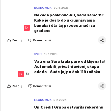
EKONOMIJA
20.4.2025.
Nekada poslovalo 40, sada samo 19:
Kako je došlo do ukrupnjavanja
banaka i šta taj proces znači za
građane
Reaguj
Komentariši
SVET
15.1.2025.
Vatrena Sara krala pare od klijenata!
Automobili, privatni avioni, skupa
odeća - Sude joj po čak 118 tačaka
Reaguj
Komentariši
EKONOMIJA
5.2.2024.
UniCredit Grupa ostvarila rekordnu