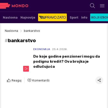
Naslovna
Najnovije
Sport
Info
Naslovna
bankarstvo
#
bankarstvo
EKONOMIJA
25.4.2026.
Do koje godine penzioneri mogu da
podignu kredit? Ova brojka je
odlučujuća
Reaguj
Komentariši