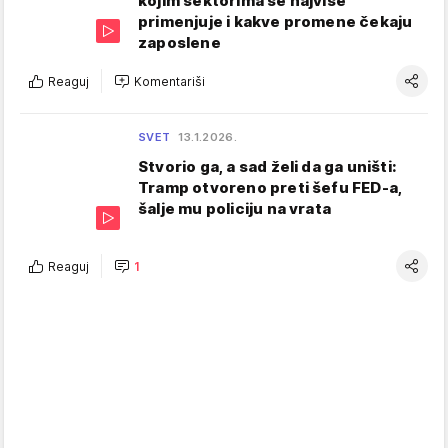
kojim sektorima se najviše
primenjuje i kakve promene čekaju
zaposlene
Reaguj
Komentariši
SVET
13.1.2026.
Stvorio ga, a sad želi da ga uništi:
Tramp otvoreno preti šefu FED-a,
šalje mu policiju na vrata
Reaguj
1