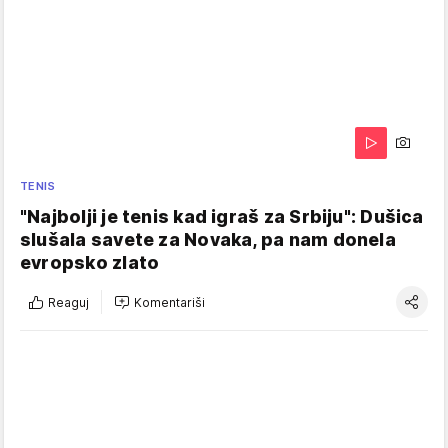
TENIS
"Najbolji je tenis kad igraš za Srbiju": Dušica
slušala savete za Novaka, pa nam donela
evropsko zlato
Reaguj
Komentariši