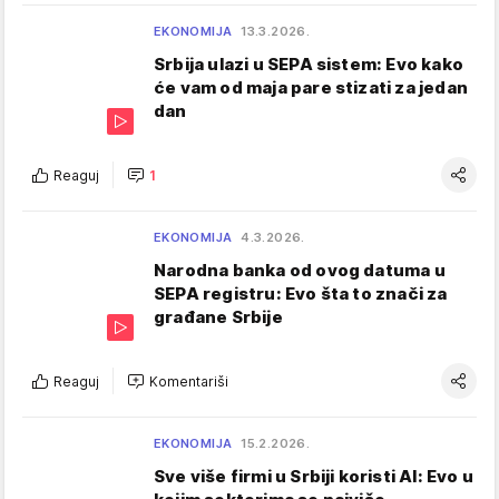
EKONOMIJA
13.3.2026.
Srbija ulazi u SEPA sistem: Evo kako
će vam od maja pare stizati za jedan
dan
Reaguj
1
EKONOMIJA
4.3.2026.
Narodna banka od ovog datuma u
SEPA registru: Evo šta to znači za
građane Srbije
Reaguj
Komentariši
EKONOMIJA
15.2.2026.
Sve više firmi u Srbiji koristi AI: Evo u