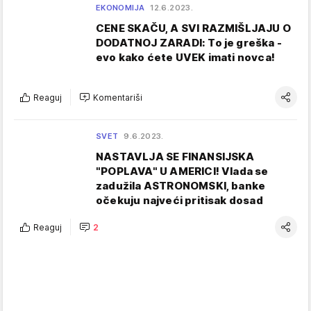
EKONOMIJA
12.6.2023.
CENE SKAČU, A SVI RAZMIŠLJAJU O
DODATNOJ ZARADI: To je greška -
evo kako ćete UVEK imati novca!
Reaguj
Komentariši
SVET
9.6.2023.
NASTAVLJA SE FINANSIJSKA
"POPLAVA" U AMERICI! Vlada se
zadužila ASTRONOMSKI, banke
očekuju najveći pritisak dosad
Reaguj
2