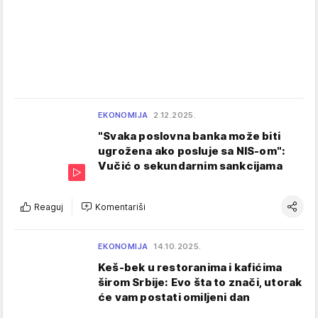
EKONOMIJA
2.12.2025.
"Svaka poslovna banka može biti
ugrožena ako posluje sa NIS-om":
Vučić o sekundarnim sankcijama
Reaguj
Komentariši
EKONOMIJA
14.10.2025.
Keš-bek u restoranima i kafićima
širom Srbije: Evo šta to znači, utorak
će vam postati omiljeni dan