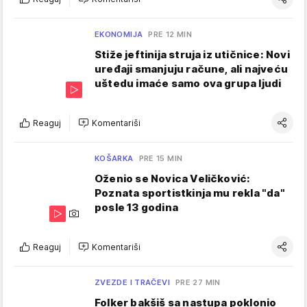
EKONOMIJA
PRE 12 MIN
Stiže jeftinija struja iz utičnice: Novi
uređaji smanjuju račune, ali najveću
uštedu imaće samo ova grupa ljudi
Reaguj
Komentariši
KOŠARKA
PRE 15 MIN
Oženio se Novica Veličković:
Poznata sportistkinja mu rekla "da"
posle 13 godina
Reaguj
Komentariši
ZVEZDE I TRAČEVI
PRE 27 MIN
Folker bakšiš sa nastupa poklonio