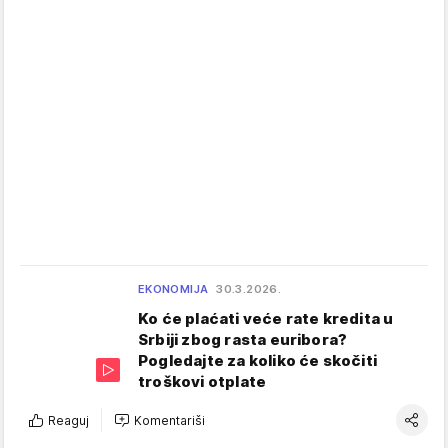
EKONOMIJA
30.3.2026.
Ko će plaćati veće rate kredita u
Srbiji zbog rasta euribora?
Pogledajte za koliko će skočiti
troškovi otplate
Reaguj
Komentariši