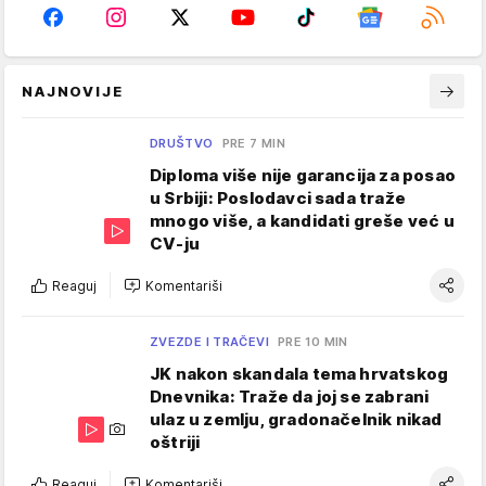
NAJNOVIJE
DRUŠTVO
PRE 7 MIN
Diploma više nije garancija za posao
u Srbiji: Poslodavci sada traže
mnogo više, a kandidati greše već u
CV-ju
Reaguj
Komentariši
ZVEZDE I TRAČEVI
PRE 10 MIN
JK nakon skandala tema hrvatskog
Dnevnika: Traže da joj se zabrani
ulaz u zemlju, gradonačelnik nikad
oštriji
Reaguj
Komentariši