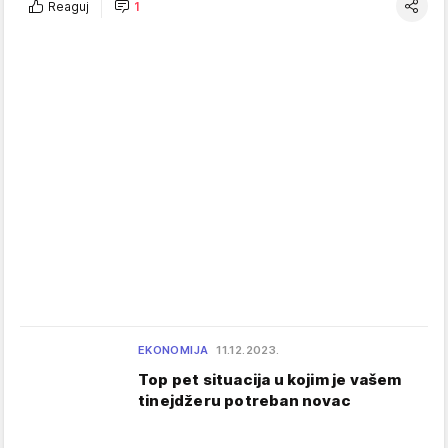
Reaguj
1
EKONOMIJA
11.12.2023.
Top pet situacija u kojim je vašem
tinejdžeru potreban novac