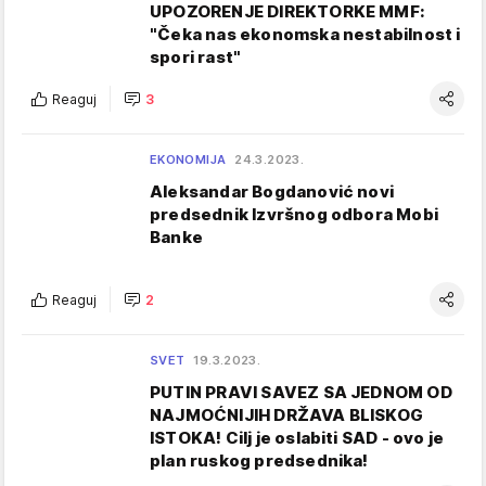
UPOZORENJE DIREKTORKE MMF:
"Čeka nas ekonomska nestabilnost i
spori rast"
Reaguj
3
EKONOMIJA
24.3.2023.
Aleksandar Bogdanović novi
predsednik Izvršnog odbora Mobi
Banke
Reaguj
2
SVET
19.3.2023.
PUTIN PRAVI SAVEZ SA JEDNOM OD
NAJMOĆNIJIH DRŽAVA BLISKOG
ISTOKA! Cilj je oslabiti SAD - ovo je
plan ruskog predsednika!