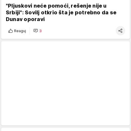
"Pljuskovi neće pomoći, rešenje nije u
Srbiji": Sovilj otkrio šta je potrebno da se
Dunav oporavi
Reaguj
3