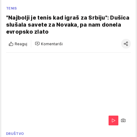
TENIS
"Najbolji je tenis kad igraš za Srbiju": Dušica
slušala savete za Novaka, pa nam donela
evropsko zlato
Reaguj
Komentariši
DRUŠTVO