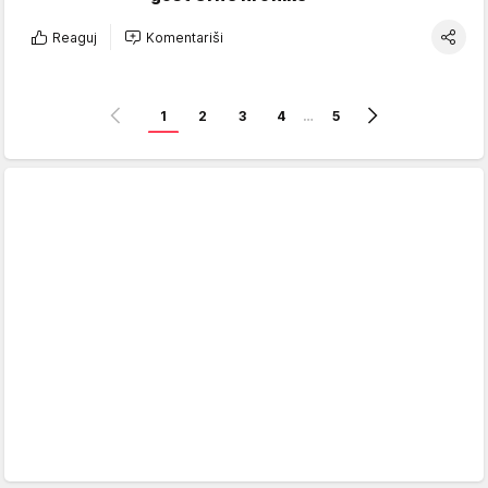
Reaguj
Komentariši
1
2
3
4
…
5