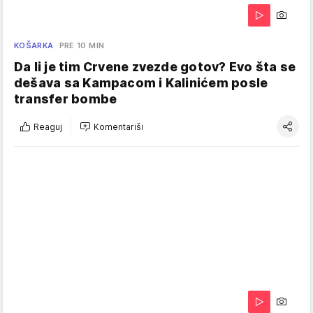
KOŠARKA
PRE 10 MIN
Da li je tim Crvene zvezde gotov? Evo šta se
dešava sa Kampacom i Kalinićem posle
transfer bombe
Reaguj
Komentariši