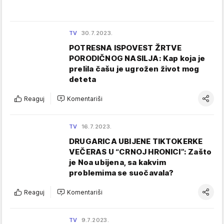
TV
30.7.2023.
POTRESNA ISPOVEST ŽRTVE
PORODIČNOG NASILJA: Kap koja je
prelila čašu je ugrožen život mog
deteta
Reaguj
Komentariši
TV
16.7.2023.
DRUGARICA UBIJENE TIKTOKERKE
VEČERAS U “CRNOJ HRONICI”: Zašto
je Noa ubijena, sa kakvim
problemima se suočavala?
Reaguj
Komentariši
TV
9.7.2023.