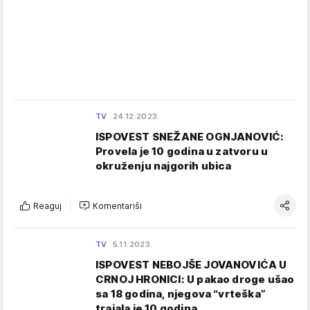
TV
24.12.2023.
ISPOVEST SNEŽANE OGNJANOVIĆ:
Provela je 10 godina u zatvoru u
okruženju najgorih ubica
Reaguj
Komentariši
TV
5.11.2023.
ISPOVEST NEBOJŠE JOVANOVIĆA U
CRNOJ HRONICI: U pakao droge ušao
sa 18 godina, njegova “vrteška”
trajala je 10 godina