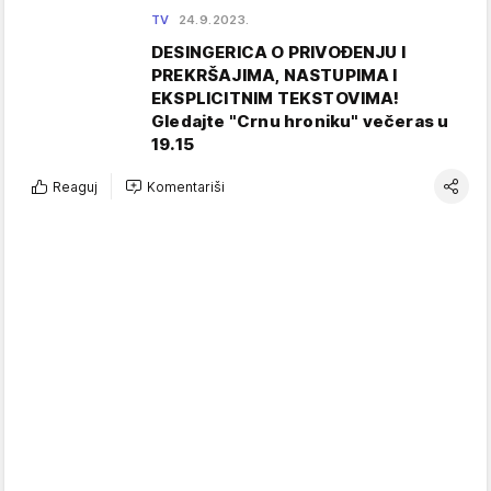
TV
24.9.2023.
DESINGERICA O PRIVOĐENJU I
PREKRŠAJIMA, NASTUPIMA I
EKSPLICITNIM TEKSTOVIMA!
Gledajte "Crnu hroniku" večeras u
19.15
Reaguj
Komentariši