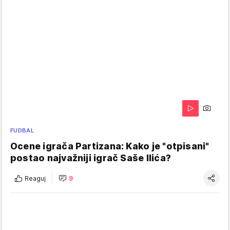
FUDBAL
Ocene igrača Partizana: Kako je "otpisani"
postao najvažniji igrač Saše Ilića?
Reaguj
9