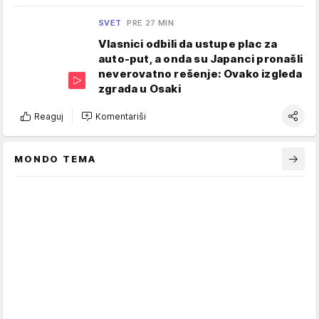
SVET
PRE 27 MIN
Vlasnici odbili da ustupe plac za
auto-put, a onda su Japanci pronašli
neverovatno rešenje: Ovako izgleda
zgrada u Osaki
Reaguj
Komentariši
MONDO TEMA