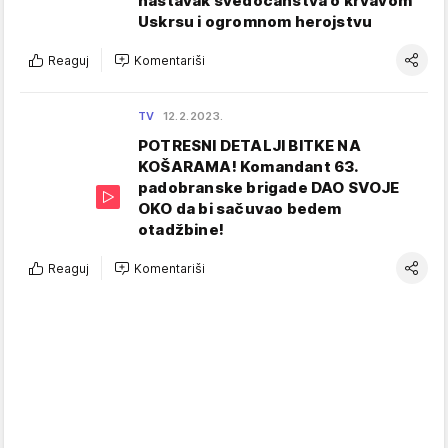
nastavak svedočanstva o krvavom
Uskrsu i ogromnom herojstvu
Reaguj
Komentariši
TV
12.2.2023.
POTRESNI DETALJI BITKE NA
KOŠARAMA! Komandant 63.
padobranske brigade DAO SVOJE
OKO da bi sačuvao bedem
otadžbine!
Reaguj
Komentariši