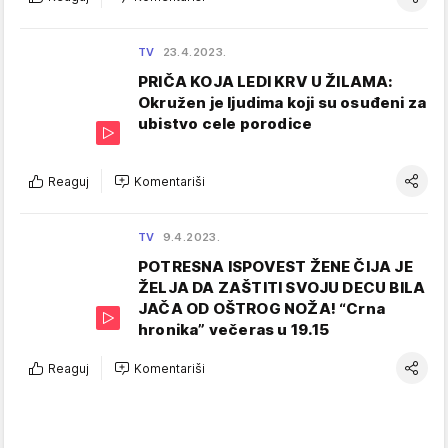
TV
23.4.2023.
PRIČA KOJA LEDI KRV U ŽILAMA:
Okružen je ljudima koji su osuđeni za
ubistvo cele porodice
Reaguj
Komentariši
TV
9.4.2023.
POTRESNA ISPOVEST ŽENE ČIJA JE
ŽELJA DA ZAŠTITI SVOJU DECU BILA
JAČA OD OŠTROG NOŽA! “Crna
hronika” večeras u 19.15
Reaguj
Komentariši