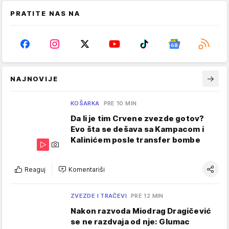
PRATITE NAS NA
NAJNOVIJE
KOŠARKA
PRE 10 MIN
Da li je tim Crvene zvezde gotov?
Evo šta se dešava sa Kampacom i
Kalinićem posle transfer bombe
Reaguj
Komentariši
ZVEZDE I TRAČEVI
PRE 12 MIN
Nakon razvoda Miodrag Dragičević
se ne razdvaja od nje: Glumac