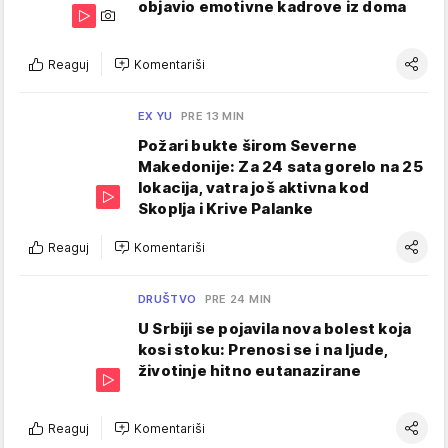
objavio emotivne kadrove iz doma
Reaguj
Komentariši
EX YU
PRE 13 MIN
Požari bukte širom Severne
Makedonije: Za 24 sata gorelo na 25
lokacija, vatra još aktivna kod
Skoplja i Krive Palanke
Reaguj
Komentariši
DRUŠTVO
PRE 24 MIN
U Srbiji se pojavila nova bolest koja
kosi stoku: Prenosi se i na ljude,
životinje hitno eutanazirane
Reaguj
Komentariši