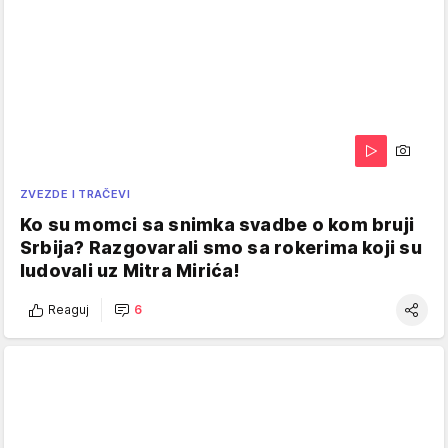
ZVEZDE I TRAČEVI
Ko su momci sa snimka svadbe o kom bruji
Srbija? Razgovarali smo sa rokerima koji su
ludovali uz Mitra Mirića!
Reaguj
6