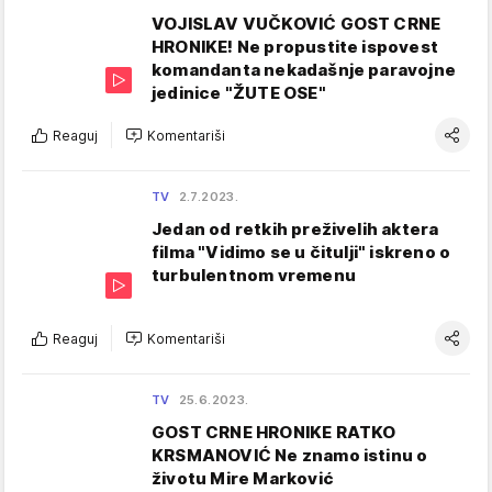
VOJISLAV VUČKOVIĆ GOST CRNE
HRONIKE! Ne propustite ispovest
komandanta nekadašnje paravojne
jedinice "ŽUTE OSE"
Reaguj
Komentariši
TV
2.7.2023.
Jedan od retkih preživelih aktera
filma "Vidimo se u čitulji" iskreno o
turbulentnom vremenu
Reaguj
Komentariši
TV
25.6.2023.
GOST CRNE HRONIKE RATKO
KRSMANOVIĆ Ne znamo istinu o
životu Mire Marković