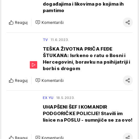
događajima i likovima po kojima ih
pamtimo
Reaguj
Komentariši
TV
11.6.2023.
TEŠKA ŽIVOTNA PRIČA FEĐE
ŠTUKANA: Isrkeno o ratu o Bosni i
Hercegovini, boravku na psihijatriji i
borbi s drogom
Reaguj
Komentariši
EX YU
18.5.2023.
UHAPŠENI ŠEF I KOMANDIR
PODGORIČKE POLICIJE! Stavili im
lisice na POSLU - sumnjiče se za ovo!
Reaguj
Komentariši