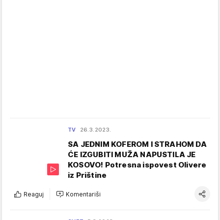
TV
26.3.2023.
SA JEDNIM KOFEROM I STRAHOM DA
ĆE IZGUBITI MUŽA NAPUSTILA JE
KOSOVO! Potresna ispovest Olivere
iz Prištine
Reaguj
Komentariši