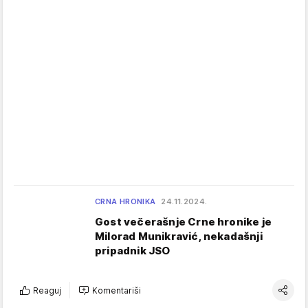
CRNA HRONIKA
24.11.2024.
Gost večerašnje Crne hronike je
Milorad Munikravić, nekadašnji
pripadnik JSO
Reaguj
Komentariši