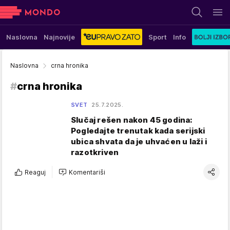
Naslovna
Najnovije
Sport
Info
Naslovna
crna hronika
#
crna hronika
SVET
25.7.2025.
Slučaj rešen nakon 45 godina:
Pogledajte trenutak kada serijski
ubica shvata da je uhvaćen u laži i
razotkriven
Reaguj
Komentariši