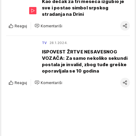
Kao dečak za tri meseca izgubio je
sve i postao simbol srpskog
stradanja na Drini
Reaguj
Komentariši
TV
28.1.2024.
ISPOVEST ŽRTVE NESAVESNOG
VOZAČA: Za samo nekoliko sekundi
postala je invalid, zbog tuđe greške
oporavljala se 10 godina
Reaguj
Komentariši