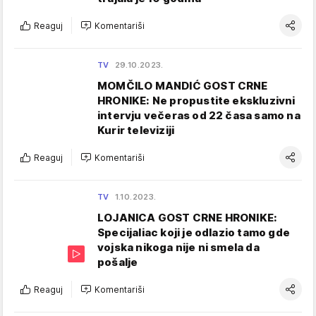
Reaguj
Komentariši
TV
29.10.2023.
MOMČILO MANDIĆ GOST CRNE
HRONIKE: Ne propustite ekskluzivni
intervju večeras od 22 časa samo na
Kurir televiziji
Reaguj
Komentariši
TV
1.10.2023.
LOJANICA GOST CRNE HRONIKE:
Specijaliac koji je odlazio tamo gde
vojska nikoga nije ni smela da
pošalje
Reaguj
Komentariši