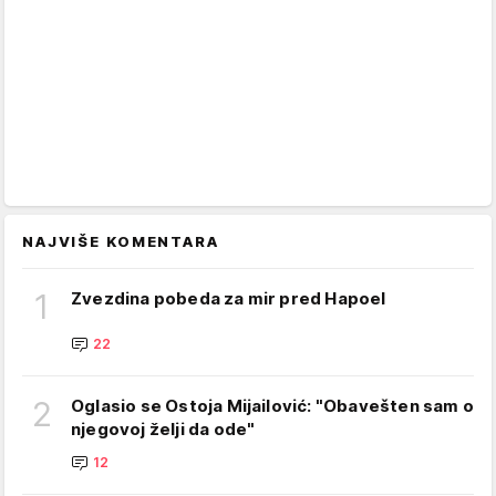
NAJVIŠE KOMENTARA
1
Zvezdina pobeda za mir pred Hapoel
22
2
Oglasio se Ostoja Mijailović: "Obavešten sam o
njegovoj želji da ode"
12