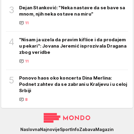
3
Dejan Stanković: "Neka nastave da se bave sa
mnom, njih neka ostave na miru"
11
4
"Nisam ja uzela da pravim kiflice i da prodajem
u pekari": Jovana Jeremić isprozivala Dragana
zbog veridbe
11
5
Ponovo haos oko koncerta Dina Merlina:
Podnet zahtev da se zabrani u Kraljevu i u celoj
Srbiji
8
Mondo
Naslovna
Najnovije
Sport
Info
Zabava
Magazin