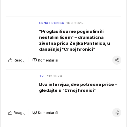
CRNA HRONIKA
16.3.2025.
“Proglasili su me poginulim ili
nestalim licem” – dramatična
životna priča Željka Pantelića, u
današnjoj “Crnoj hronici”
Reaguj
Komentariši
TV
7.12.2024.
Dva intervjua, dve potresne priče –
gledajte u “Crnoj hronici”
Reaguj
Komentariši