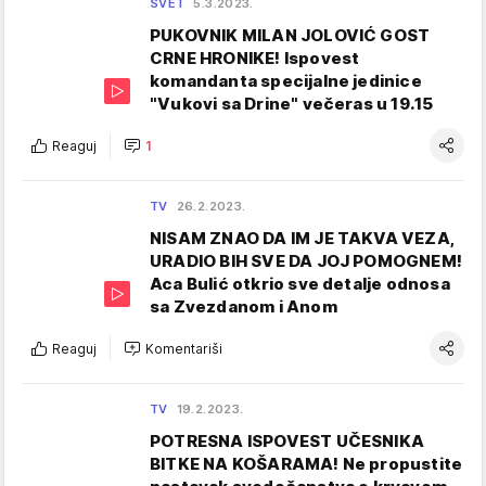
SVET
5.3.2023.
PUKOVNIK MILAN JOLOVIĆ GOST
CRNE HRONIKE! Ispovest
komandanta specijalne jedinice
"Vukovi sa Drine" večeras u 19.15
Reaguj
1
TV
26.2.2023.
NISAM ZNAO DA IM JE TAKVA VEZA,
URADIO BIH SVE DA JOJ POMOGNEM!
Aca Bulić otkrio sve detalje odnosa
sa Zvezdanom i Anom
Reaguj
Komentariši
TV
19.2.2023.
POTRESNA ISPOVEST UČESNIKA
BITKE NA KOŠARAMA! Ne propustite