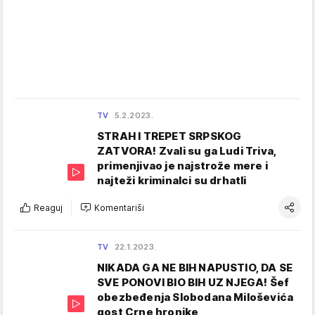
TV
5.2.2023.
STRAH I TREPET SRPSKOG
ZATVORA! Zvali su ga Ludi Triva,
primenjivao je najstrože mere i
najteži kriminalci su drhatli
Reaguj
Komentariši
TV
22.1.2023.
NIKADA GA NE BIH NAPUSTIO, DA SE
SVE PONOVI BIO BIH UZ NJEGA! Šef
obezbeđenja Slobodana Miloševića
gost Crne hronike