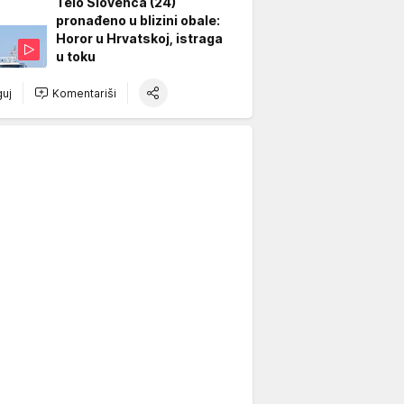
Telo Slovenca (24)
pronađeno u blizini obale:
Horor u Hrvatskoj, istraga
u toku
uj
Komentariši