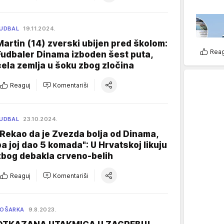
UDBAL
19.11.2024.
Martin (14) zverski ubijen pred školom:
Reag
Fudbaler Dinama izboden šest puta,
cela zemlja u šoku zbog zločina
Reaguj
Komentariši
UDBAL
23.10.2024.
"Rekao da je Zvezda bolja od Dinama,
pa joj dao 5 komada": U Hrvatskoj likuju
zbog debakla crveno-belih
Reaguj
Komentariši
KOŠARKA
9.8.2023.