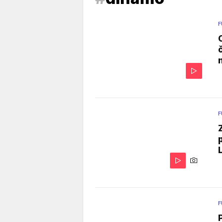
F
F
L
F