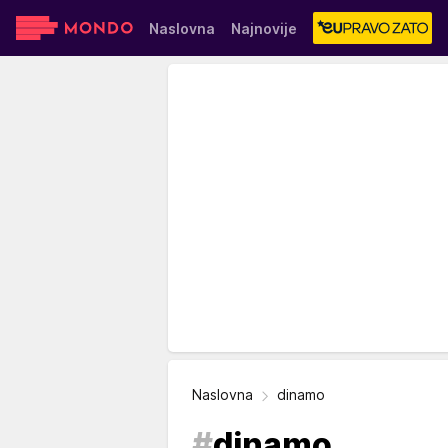
Naslovna
Najnovije
Sensa
Stvar ukusa
Yumama
Naslovna
dinamo
#
dinamo