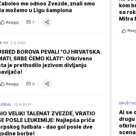
Zaboleo me odnos Zvezde, znali smo
kom br
da možemo u Ligu šampiona
sa rok
Mitra 
Reaguj
7
Reag
X YU
2.5.2021.
USRED BOROVA PEVALI "OJ HRVATSKA
MATI, SRBE ĆEMO KLATI": Otkriveno
šta je prethodilo jezivom divljanju
navijača!
Reaguj
6
DRUŠTV
UDBAL
12.4.2021.
AI se 
BIO VELIKI TALENAT ZVEZDE, VRATIO
drugu 
SE POSLE LEUKEMIJE: Najlepša priča
otkriv
srpskog fudbala - dao gol posle dve
scenar
godine borbe!