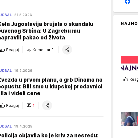
UDBAL
21.2.2026.
Cela Jugoslavija brujala o skandalu
NAJNO
čuvenog Srbina: U Zagrebu mu
napravili pakao od života
Reaguj
Komentariši
UDBAL
19.2.2026.
Zvezda u prvom planu, a grb Dinama na
Reag
popustu: Bili smo u klupskoj prodavnici
ila i videli cene
Reaguj
1
UDBAL
19.4.2025.
Policija objavila ko je kriv za nesreću: