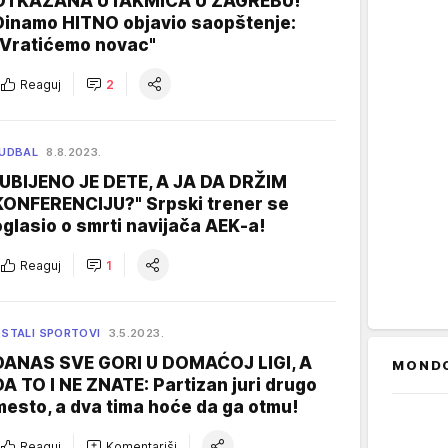
OTKAZANA UTAKMICA U ZAGREBU!
Dinamo HITNO objavio saopštenje:
"Vratićemo novac"
Reaguj
2
UDBAL
8.8.2023.
"UBIJENO JE DETE, A JA DA DRŽIM
KONFERENCIJU?" Srpski trener se
oglasio o smrti navijača AEK-a!
Reaguj
1
STALI SPORTOVI
3.5.2023.
DANAS SVE GORI U DOMAĆOJ LIGI, A
MOND
DA TO I NE ZNATE: Partizan juri drugo
mesto, a dva tima hoće da ga otmu!
Reaguj
Komentariši