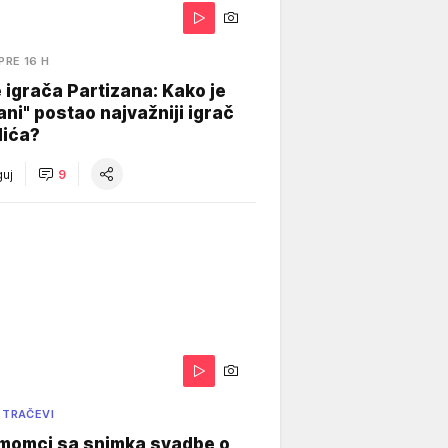
PRE 16 H
igrača Partizana: Kako je
ani" postao najvažniji igrač
lića?
uj
9
 TRAČEVI
 momci sa snimka svadbe o