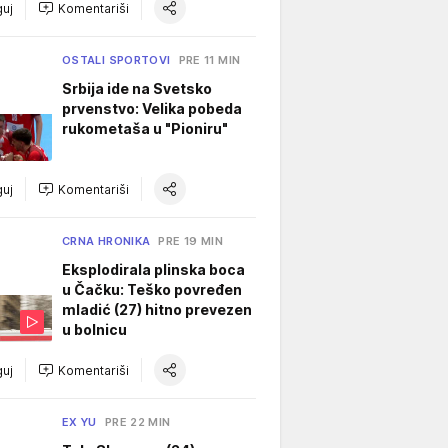
uj
Komentariši
OSTALI SPORTOVI
PRE 11 MIN
Srbija ide na Svetsko
prvenstvo: Velika pobeda
rukometaša u "Pioniru"
uj
Komentariši
CRNA HRONIKA
PRE 19 MIN
Eksplodirala plinska boca
u Čačku: Teško povređen
mladić (27) hitno prevezen
u bolnicu
uj
Komentariši
EX YU
PRE 22 MIN