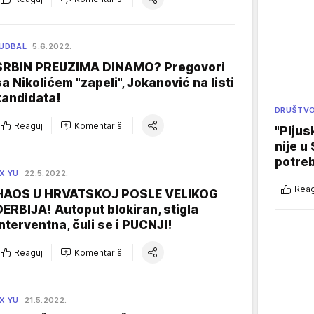
UDBAL
5.6.2022.
SRBIN PREUZIMA DINAMO? Pregovori
sa Nikolićem "zapeli", Jokanović na listi
kandidata!
DRUŠTV
Reaguj
Komentariši
"Pljus
nije u 
potre
X YU
22.5.2022.
Reag
HAOS U HRVATSKOJ POSLE VELIKOG
DERBIJA! Autoput blokiran, stigla
interventna, čuli se i PUCNJI!
Reaguj
Komentariši
X YU
21.5.2022.