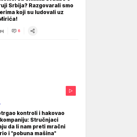
uji Srbija? Razgovarali smo
erima koji su ludovali uz
Mirića!
uj
6
O
otrgao kontroli i hakovao
kompaniju: Stručnjaci
aju da li nam preti mračni
io i "pobuna mašina"