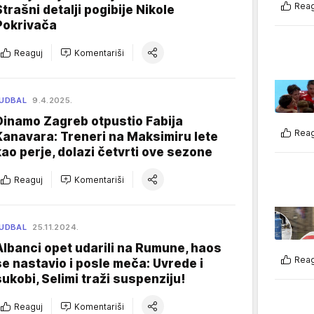
Reag
Strašni detalji pogibije Nikole
Pokrivača
Reaguj
Komentariši
UDBAL
9.4.2025.
Dinamo Zagreb otpustio Fabija
Reag
Kanavara: Treneri na Maksimiru lete
kao perje, dolazi četvrti ove sezone
Reaguj
Komentariši
UDBAL
25.11.2024.
Albanci opet udarili na Rumune, haos
Reag
se nastavio i posle meča: Uvrede i
sukobi, Selimi traži suspenziju!
Reaguj
Komentariši