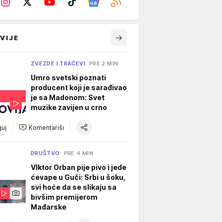
VIJE
ZVEZDE I TRAČEVI
PRE 2 MIN
Umro svetski poznati
producent koji je sarađivao
je sa Madonom: Svet
muzike zavijen u crno
uj
Komentariši
DRUŠTVO
PRE 4 MIN
VIktor Orban pije pivo i jede
ćevape u Guči: Srbi u šoku,
svi hoće da se slikaju sa
bivšim premijerom
Mađarske