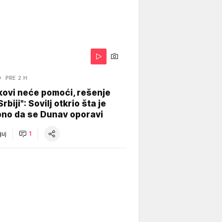
O
PRE 2 H
kovi neće pomoći, rešenje
Srbiji": Sovilj otkrio šta je
bno da se Dunav oporavi
uj
1