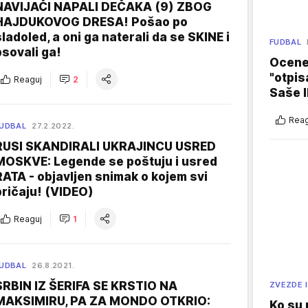
NAVIJAČI NAPALI DEČAKA (9) ZBOG
HAJDUKOVOG DRESA! Pošao po
sladoled, a oni ga naterali da se SKINE i
FUDBAL
psovali ga!
Ocene 
"otpis
Reaguj
2
Saše I
Reag
UDBAL
27.2.2022.
RUSI SKANDIRALI UKRAJINCU USRED
MOSKVE: Legende se poštuju i usred
RATA - objavljen snimak o kojem svi
pričaju! (VIDEO)
Reaguj
1
UDBAL
26.8.2021.
SRBIN IZ ŠERIFA SE KRSTIO NA
ZVEZDE I
MAKSIMIRU, PA ZA MONDO OTKRIO:
Ko su