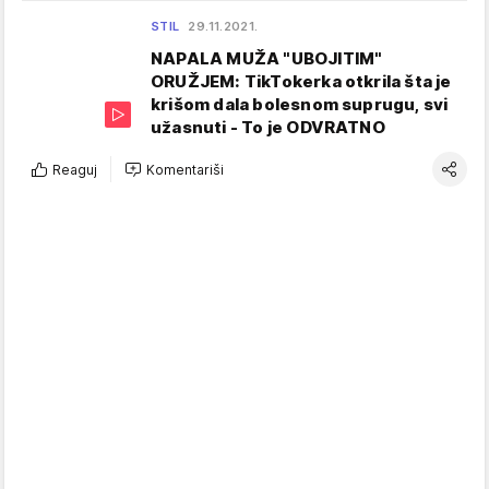
STIL
29.11.2021.
NAPALA MUŽA "UBOJITIM"
ORUŽJEM: TikTokerka otkrila šta je
krišom dala bolesnom suprugu, svi
užasnuti - To je ODVRATNO
Reaguj
Komentariši