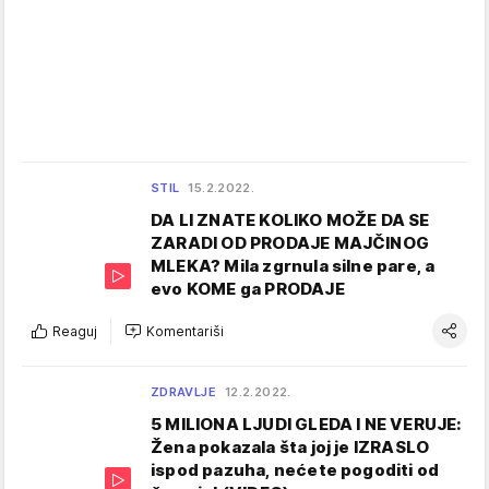
STIL
15.2.2022.
DA LI ZNATE KOLIKO MOŽE DA SE
ZARADI OD PRODAJE MAJČINOG
MLEKA? Mila zgrnula silne pare, a
evo KOME ga PRODAJE
Reaguj
Komentariši
ZDRAVLJE
12.2.2022.
5 MILIONA LJUDI GLEDA I NE VERUJE:
Žena pokazala šta joj je IZRASLO
ispod pazuha, nećete pogoditi od