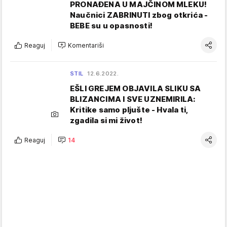
PRONAĐENA U MAJČINOM MLEKU!
Naučnici ZABRINUTI zbog otkrića -
BEBE su u opasnosti!
Reaguj
Komentariši
STIL
12.6.2022.
EŠLI GREJEM OBJAVILA SLIKU SA
BLIZANCIMA I SVE UZNEMIRILA:
Kritike samo pljušte - Hvala ti,
zgadila si mi život!
Reaguj
14