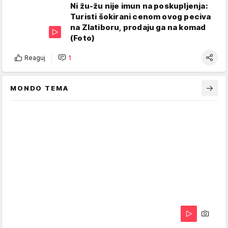
Ni žu-žu nije imun na poskupljenja:
Turisti šokirani cenom ovog peciva
na Zlatiboru, prodaju ga na komad
(Foto)
Reaguj
1
MONDO TEMA