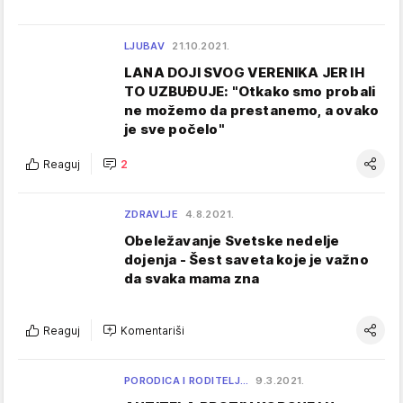
LJUBAV
21.10.2021.
LANA DOJI SVOG VERENIKA JER IH
TO UZBUĐUJE: "Otkako smo probali
ne možemo da prestanemo, a ovako
je sve počelo"
Reaguj
2
ZDRAVLJE
4.8.2021.
Obeležavanje Svetske nedelje
dojenja - Šest saveta koje je važno
da svaka mama zna
Reaguj
Komentariši
PORODICA I RODITELJ…
9.3.2021.