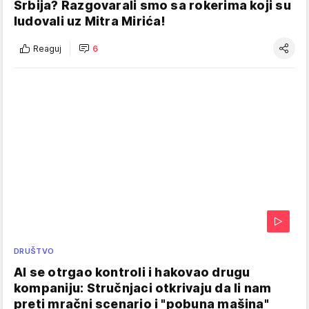
Srbija? Razgovarali smo sa rokerima koji su
ludovali uz Mitra Mirića!
Reaguj
6
DRUŠTVO
AI se otrgao kontroli i hakovao drugu
kompaniju: Stručnjaci otkrivaju da li nam
preti mračni scenario i "pobuna mašina"