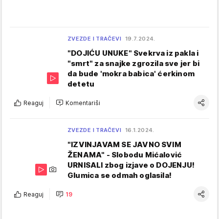
ZVEZDE I TRAČEVI
19.7.2024.
"DOJIĆU UNUKE" Svekrva iz pakla i
"smrt" za snajke zgrozila sve jer bi
da bude 'mokra babica' ćerkinom
detetu
Reaguj
Komentariši
ZVEZDE I TRAČEVI
16.1.2024.
"IZVINJAVAM SE JAVNO SVIM
ŽENAMA" - Slobodu Mićalović
URNISALI zbog izjave o DOJENJU!
Glumica se odmah oglasila!
Reaguj
19