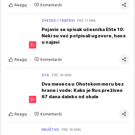
Reaguj
Komentariši
ZVEZDE I TRAČEVI
PRE 11 MIN
Pojavio se spisak učesnika Elite 10:
Neki su već potpisali ugovore, haos
u najavi
Reaguj
Komentariši
STIL
PRE 16 MIN
Dva meseca u Ohotskom moru bez
hrane i vode: Kako je Rus preživeo
67 dana daleko od obale
Reaguj
Komentariši
DRUŠTVO
PRE 18 MIN