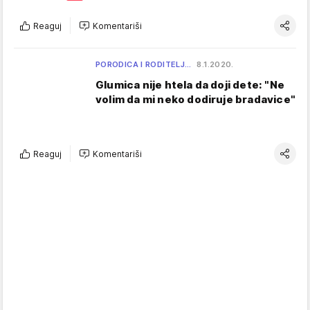
Reaguj
Komentariši
PORODICA I RODITELJ…
8.1.2020.
Glumica nije htela da doji dete: "Ne
volim da mi neko dodiruje bradavice"
Reaguj
Komentariši