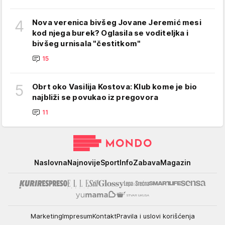
4
Nova verenica bivšeg Jovane Jeremić mesi
kod njega burek? Oglasila se voditeljka i
bivšeg urnisala "čestitkom"
15
5
Obrt oko Vasilija Kostova: Klub kome je bio
najbliži se povukao iz pregovora
11
Mondo
Naslovna
Najnovije
Sport
Info
Zabava
Magazin
Marketing
Impresum
Kontakt
Pravila i uslovi korišćenja