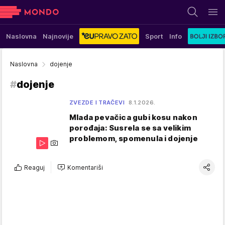
Naslovna
Najnovije
Sport
Info
Naslovna
dojenje
#
dojenje
ZVEZDE I TRAČEVI
8.1.2026.
Mlada pevačica gubi kosu nakon
porođaja: Susrela se sa velikim
problemom, spomenula i dojenje
Reaguj
Komentariši