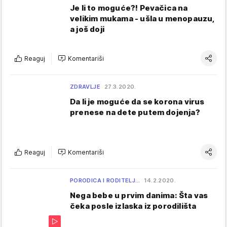
Je li to moguće?! Pevačica na
velikim mukama - ušla u menopauzu,
a još doji
Reaguj
Komentariši
ZDRAVLJE
27.3.2020.
Da li je moguće da se korona virus
prenese na dete putem dojenja?
Reaguj
Komentariši
PORODICA I RODITELJ…
14.2.2020.
Nega bebe u prvim danima: Šta vas
čeka posle izlaska iz porodilišta