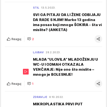
STIL
13.5.2023.
SVI GA PITAJU DA LI ŽENE ODBIJAJU
DA RADE S NJIM! Marko 13 godina
ima posao koji mnoge ŠOKIRA - šta vi
mislite? (ANKETA)
Reaguj
2
LJUBAV
28.2.2023.
MLADA "ULOVILA" MLADOŽENJU U
WC-U I ODMAH OTKAZALA
VENČANJE: Nije ono što mislite –
mnogo je BOLESNIJE!
Reaguj
1
ZDRAVLJE
8.10.2022.
MIKROPLASTIKA PRVI PUT