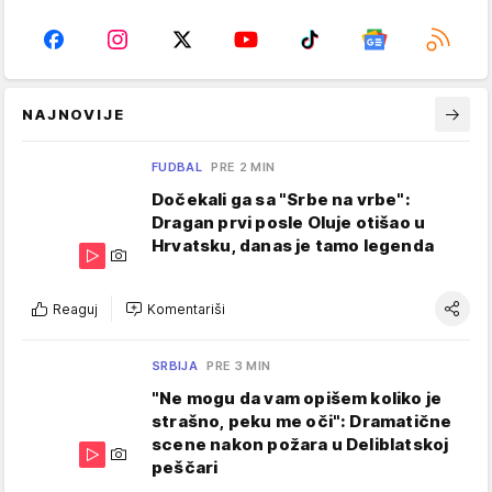
NAJNOVIJE
FUDBAL
PRE 2 MIN
Dočekali ga sa "Srbe na vrbe":
Dragan prvi posle Oluje otišao u
Hrvatsku, danas je tamo legenda
Reaguj
Komentariši
SRBIJA
PRE 3 MIN
"Ne mogu da vam opišem koliko je
strašno, peku me oči": Dramatične
scene nakon požara u Deliblatskoj
peščari