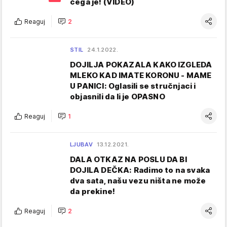
čega je! (VIDEO)
Reaguj
2
STIL
24.1.2022.
DOJILJA POKAZALA KAKO IZGLEDA
MLEKO KAD IMATE KORONU - MAME
U PANICI: Oglasili se stručnjaci i
objasnili da li je OPASNO
Reaguj
1
LJUBAV
13.12.2021.
DALA OTKAZ NA POSLU DA BI
DOJILA DEČKA: Radimo to na svaka
dva sata, našu vezu ništa ne može
da prekine!
Reaguj
2