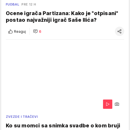
FUDBAL
PRE 12 H
Ocene igrača Partizana: Kako je "otpisani"
postao najvažniji igrač Saše Ilića?
Reaguj
6
ZVEZDE I TRAČEVI
Ko su momci sa snimka svadbe o kom bruji