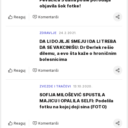
objavila šok fotke!
Reaguj
Komentariši
ZDRAVLJE
24.2.2021.
DA LI DOJILJE SMEJU I DA LI TREBA
DA SE VAKCINIŠU: Dr Đerlek rešio
dilemu, a evo šta kaže o hroničnim
bolesnicima
Reaguj
Komentariši
ZVEZDE I TRAČEVI
13.10.2020.
SOFIJA MILOŠEVIĆ SPUSTILA
MAJICU I OPALILA SELFI: Podelila
fotku na kojoj doji sina (FOTO)
Reaguj
Komentariši