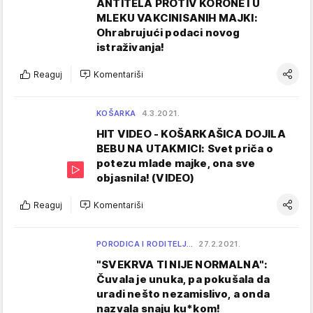
ANTITELA PROTIV KORONE I U
MLEKU VAKCINISANIH MAJKI:
Ohrabrujući podaci novog
istraživanja!
Reaguj
Komentariši
KOŠARKA
4.3.2021.
HIT VIDEO - KOŠARKAŠICA DOJILA
BEBU NA UTAKMICI: Svet priča o
potezu mlade majke, ona sve
objasnila! (VIDEO)
Reaguj
Komentariši
PORODICA I RODITELJ…
27.2.2021.
"SVEKRVA TI NIJE NORMALNA":
Čuvala je unuka, pa pokušala da
uradi nešto nezamislivo, a onda
nazvala snaju ku*kom!