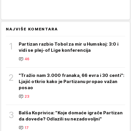
NAJVIŠE KOMENTARA
1
Partizan razbio Tobol za mir u Humskoj: 3:0 i
vidi se plej-of Lige konferencija
46
2
"Tražio nam 3.000 franaka, 66 evra i 30 centi":
Ljajić otkrio kako je Partizanu propao važan
posao
23
3
Balša Koprivica: "Koje domaće igrače Partizan
da dovede? Odlazili su nezadovoljni"
17