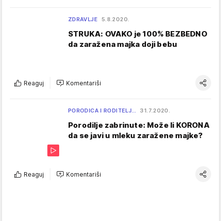
ZDRAVLJE
5.8.2020.
STRUKA: OVAKO je 100% BEZBEDNO
da zaražena majka doji bebu
Reaguj
Komentariši
PORODICA I RODITELJ…
31.7.2020.
Porodilje zabrinute: Može li KORONA
da se javi u mleku zaražene majke?
Reaguj
Komentariši