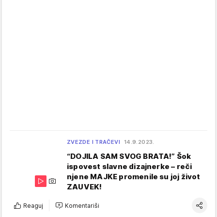
ZVEZDE I TRAČEVI
14.9.2023.
“DOJILA SAM SVOG BRATA!” Šok
ispovest slavne dizajnerke – reči
njene MAJKE promenile su joj život
ZAUVEK!
Reaguj
Komentariši