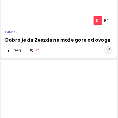
FUDBAL
Dobro je da Zvezda ne može gore od ovoga
Reaguj
17