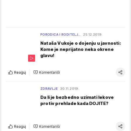
PORODICA I RODITELJ…
25.12.2019.
Nataša Vukoje o dojenju u javnosti:
Kome je neprijatno neka okrene
glavu!
Reaguj
Komentariši
ZDRAVLJE
30.11.2019.
Da li je bezbedno uzimati lekove
protiv prehlade kada DOJITE?
Reaguj
Komentariši