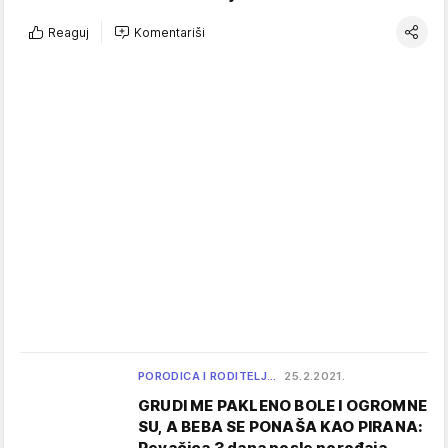
Reaguj
Komentariši
PORODICA I RODITELJ…
25.2.2021.
GRUDI ME PAKLENO BOLE I OGROMNE
SU, A BEBA SE PONAŠA KAO PIRANA:
Pevačica 3 dana posle porođaja