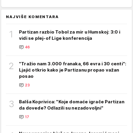
NAJVIŠE KOMENTARA
1
Partizan razbio Tobol za mir u Humskoj: 3:0 i
vidi se plej-of Lige konferencija
46
2
"Tražio nam 3.000 franaka, 66 evra i 30 centi":
Ljajić otkrio kako je Partizanu propao važan
posao
23
3
Balša Koprivica: "Koje domaće igrače Partizan
da dovede? Odlazili su nezadovoljni"
17