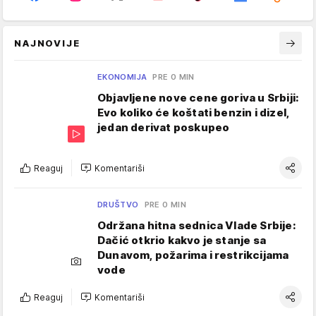
NAJNOVIJE
EKONOMIJA
PRE 0 MIN
Objavljene nove cene goriva u Srbiji:
Evo koliko će koštati benzin i dizel,
jedan derivat poskupeo
Reaguj
Komentariši
DRUŠTVO
PRE 0 MIN
Održana hitna sednica Vlade Srbije:
Dačić otkrio kakvo je stanje sa
Dunavom, požarima i restrikcijama
vode
Reaguj
Komentariši