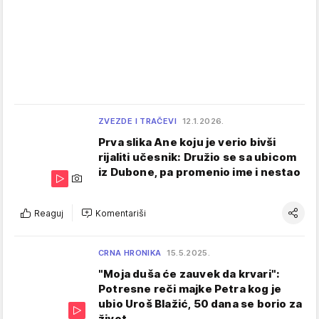
ZVEZDE I TRAČEVI
12.1.2026.
Prva slika Ane koju je verio bivši
rijaliti učesnik: Družio se sa ubicom
iz Dubone, pa promenio ime i nestao
Reaguj
Komentariši
CRNA HRONIKA
15.5.2025.
"Moja duša će zauvek da krvari":
Potresne reči majke Petra kog je
ubio Uroš Blažić, 50 dana se borio za
život