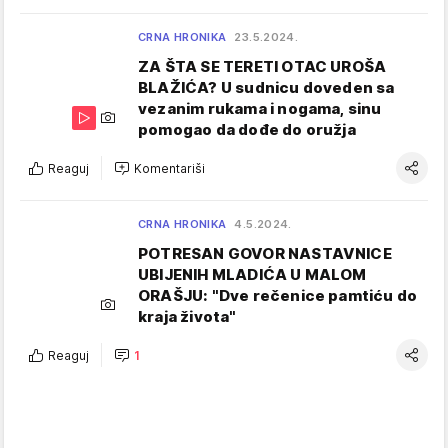
CRNA HRONIKA
23.5.2024.
ZA ŠTA SE TERETI OTAC UROŠA
BLAŽIĆA? U sudnicu doveden sa
vezanim rukama i nogama, sinu
pomogao da dođe do oružja
Reaguj
Komentariši
CRNA HRONIKA
4.5.2024.
POTRESAN GOVOR NASTAVNICE
UBIJENIH MLADIĆA U MALOM
ORAŠJU: "Dve rečenice pamtiću do
kraja života"
Reaguj
1