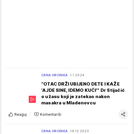
CRNA HRONIKA
1.1.2024.
"OTAC DRŽI UBIJENO DETE I KAŽE
'AJDE SINE, IDEMO KUĆI'" Dr Stijačić
o užasu koji je zatekao nakon
masakra u Mladenovcu
Reaguj
Komentariši
CRNA HRONIKA
19.12.2023.