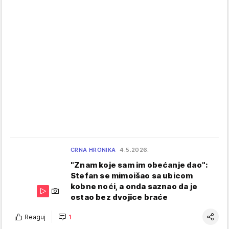
CRNA HRONIKA
4.5.2026.
"Znam koje sam im obećanje dao":
Stefan se mimoišao sa ubicom
kobne noći, a onda saznao da je
ostao bez dvojice braće
Reaguj
1