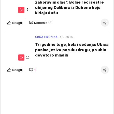
zaboravim glas": Bolne reči sestre
ubijenog Dalibora iz Dubone koje
kidaju dušu
Reaguj
Komentariši
CRNA HRONIKA
4.5.2026.
Tri godine tuge, bola i sećanja: Ubica
poslao jezivu poruku drugu, pa ubio
devetoro mladih
Reaguj
1