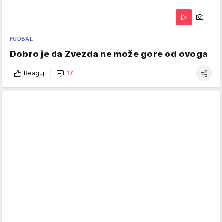
FUDBAL
Dobro je da Zvezda ne može gore od ovoga
Reaguj
17