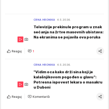
CRNA HRONIKA
4.5.2026.
Televizije prekinule program u znak
sećanja na žrtve masovnih ubistava:
Na ekranima se pojavila ova poruka
Reaguj
1
CRNA HRONIKA
4.5.2026.
"Vidim oca kako drži sina koji je
kalašnjikovom pogođen u glavu":
Potresna ispovest lekara o masakru
u Duboni
Reaguj
Komentariši