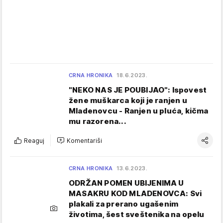
CRNA HRONIKA
18.6.2023.
"NEKO NAS JE POUBIJAO": Ispovest
žene muškarca koji je ranjen u
Mladenovcu - Ranjen u pluća, kičma
mu razorena...
Reaguj
Komentariši
CRNA HRONIKA
13.6.2023.
ODRŽAN POMEN UBIJENIMA U
MASAKRU KOD MLADENOVCA: Svi
plakali za prerano ugašenim
životima, šest sveštenika na opelu