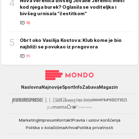
4
Nova verenica bivšeg Jovane Jeremić mesi
kod njega burek? Oglasila se voditeljka i
bivšeg urnisala "čestitkom"
15
5
Obrt oko Vasilija Kostova: Klub kome je bio
najbliži se povukao iz pregovora
11
Mondo
Naslovna
Najnovije
Sport
Info
Zabava
Magazin
Marketing
Impresum
Kontakt
Pravila i uslovi korišćenja
Politika o kolačićima
Arhiva
Politika privatnosti