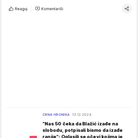
Reaguj
Komentariši
CRNA HRONIKA
13.12.2024.
"Nas 50 čeka da Blažić izađe na
slobodu, potpisali bismo da izađe
ranije": Oglasili se očevi kojima je