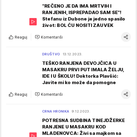
"REČENO JE DA IMA MRTVIH I
RANJENIH, ISPREPADAO SAM SE"!
Stefanu iz Dubone je jedno spasilo
život: BOL ĆU NOSITI ZAUVEK
Reaguj
Komentariši
DRUŠTVO
13.12.2023.
TEŠKO RANJENA DEVOJČICA U
MASAKRU PRVI PUT IMALA ŽELJU,
IDE I U ŠKOLU! Doktorka Plavšić:
Javite mi ko može da pomogne
Reaguj
Komentariši
CRNA HRONIKA
9.12.2023.
POTRESNA SUDBINA TINEJDŽERKE
RANJENE U MASAKRU KOD
MLADENOVCA: Živi sa majkom sa