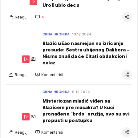
Uroš ubio decu
Reaguj
4
CRNA HRONIKA
13.12.2024.
Blažić ušao nasmejan na izricanje
presude: Sestra ubijenog Dalibora -
Nismo znali da će čitati obdukcioni
nalaz
Reaguj
Komentariši
CRNA HRONIKA
9.12.2024.
Misteriozan mladić viđen sa
Blažićem pre masakra? U kući
pronađeno "brdo" oružja, ovo su svi
propusti u postupku
Reaguj
Komentariši