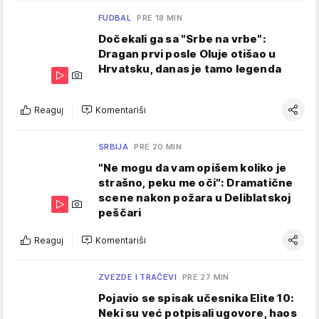
FUDBAL
PRE 18 MIN
Dočekali ga sa "Srbe na vrbe":
Dragan prvi posle Oluje otišao u
Hrvatsku, danas je tamo legenda
Reaguj
Komentariši
SRBIJA
PRE 20 MIN
"Ne mogu da vam opišem koliko je
strašno, peku me oči": Dramatične
scene nakon požara u Deliblatskoj
peščari
Reaguj
Komentariši
ZVEZDE I TRAČEVI
PRE 27 MIN
Pojavio se spisak učesnika Elite 10:
Neki su već potpisali ugovore, haos