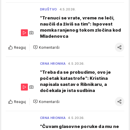
DRUŠTVO
4.5.2026.
"Trenuci se vrate, vreme ne leči,
naučiš da živiš sa tim": Ispovest
momka ranjenog tokom zločina kod
Mladenovca
Reaguj
Komentariši
CRNA HRONIKA
4.5.2026.
"Treba da se probudimo, ovo je
početak katastrofe": Kristina
napisala sastav o Ribnikaru, a
dočekala je ista sudbina
Reaguj
Komentariši
CRNA HRONIKA
4.5.2026.
"Čuvam glasovne poruke da mu ne