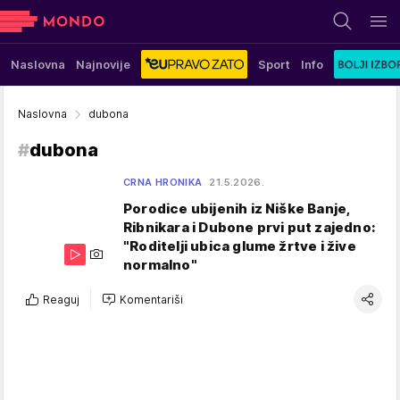
Naslovna
Najnovije
Sport
Info
Naslovna
dubona
#
dubona
CRNA HRONIKA
21.5.2026.
Porodice ubijenih iz Niške Banje,
Ribnikara i Dubone prvi put zajedno:
"Roditelji ubica glume žrtve i žive
normalno"
Reaguj
Komentariši