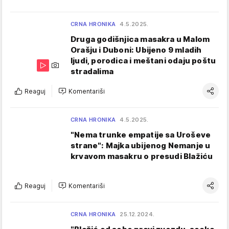
CRNA HRONIKA
4.5.2025.
Druga godišnjica masakra u Malom
Orašju i Duboni: Ubijeno 9 mladih
ljudi, porodica i meštani odaju poštu
stradalima
Reaguj
Komentariši
CRNA HRONIKA
4.5.2025.
"Nema trunke empatije sa Uroševe
strane": Majka ubijenog Nemanje u
krvavom masakru o presudi Blažiću
Reaguj
Komentariši
CRNA HRONIKA
25.12.2024.