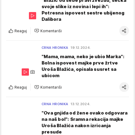
"Blažić od sebe pravi zvezdu, secka
svoje slike iz novina i lepi ih":
Potresna ispovest sestre ubijenog
Dalibora
Reaguj
Komentariši
CRNA HRONIKA
19.12.2024.
"Mama, mama, neko je ubio Marka":
Bolna ispovest majke prve žrtve
Uroša Blažića, opisala susret sa
ubicom
Reaguj
Komentariši
CRNA HRONIKA
13.12.2024.
"Ova gnjida od žene ovako odgovara
na naš bol": Sramna rekacija majke
Uroša Blažića nakon izricanja
presude