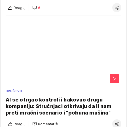
Reaguj
6
DRUŠTVO
AI se otrgao kontroli i hakovao drugu
kompaniju: Stručnjaci otkrivaju da li nam
preti mračni scenario i "pobuna mašina"
Reaguj
Komentariši