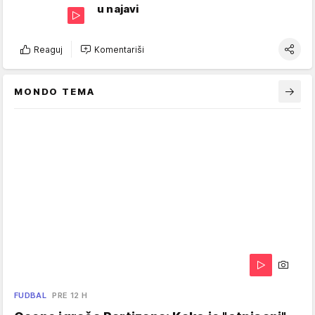
u najavi
Reaguj
Komentariši
MONDO TEMA
FUDBAL
PRE 12 H