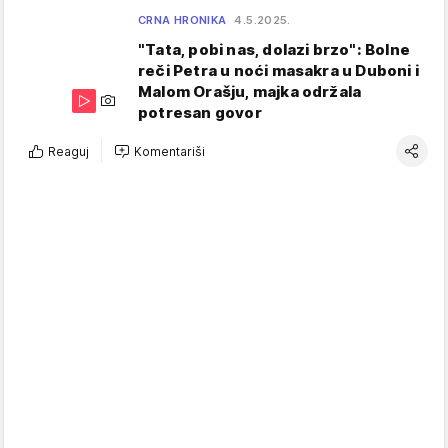
CRNA HRONIKA
4.5.2025.
"Tata, pobi nas, dolazi brzo": Bolne
reči Petra u noći masakra u Duboni i
Malom Orašju, majka održala
potresan govor
Reaguj
Komentariši