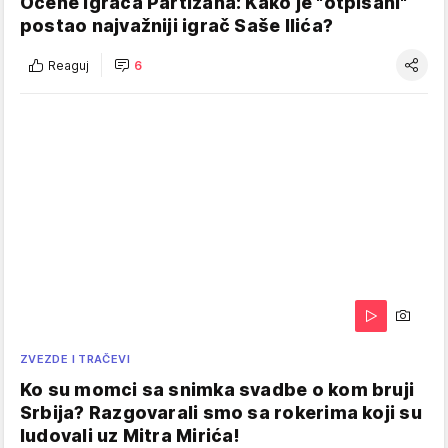
Ocene igrača Partizana: Kako je "otpisani"
postao najvažniji igrač Saše Ilića?
Reaguj
6
ZVEZDE I TRAČEVI
Ko su momci sa snimka svadbe o kom bruji
Srbija? Razgovarali smo sa rokerima koji su
ludovali uz Mitra Mirića!