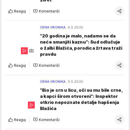
Reaguj
Komentariši
CRNA HRONIKA
8.5.2025.
"20 godina je malo, nadamo se da
neće smanjiti kaznu": Sud odlučuje
o žalbi Blažića, porodica žrtava traži
pravdu
Reaguj
Komentariši
CRNA HRONIKA
5.5.2025.
"Bio je crn u licu, oči su mu bile crne,
a kapci širom otvoreni": Inspektor
otkrio nepoznate detalje hapšenja
Blažića
Reaguj
Komentariši