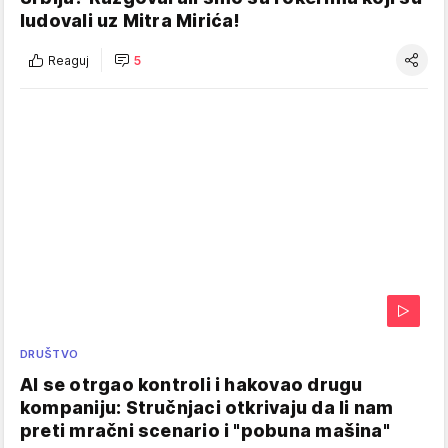
ludovali uz Mitra Mirića!
Reaguj
5
DRUŠTVO
AI se otrgao kontroli i hakovao drugu
kompaniju: Stručnjaci otkrivaju da li nam
preti mračni scenario i "pobuna mašina"