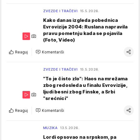
ZVEZDE I TRAČEVI
15.5.2026.
Kako danas izgleda pobednica
Evrovizije 2004: Ruslana napravila
pravu pometnju kada se pojavila
(Foto, Video)
Reaguj
Komentariši
ZVEZDE I TRAČEVI
15.5.2026.
"To je čisto zlo": Haos na mrežama
zbog redosleda u finalu Evrovizije,
ljudi besni zbog Finske, a Srbi
"srećnici"
Reaguj
Komentariši
MUZIKA
13.5.2026.
Lordi opsovao na srpskom, pa