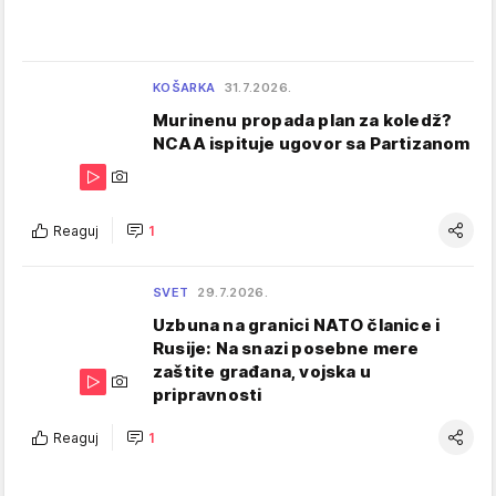
KOŠARKA
31.7.2026.
Murinenu propada plan za koledž?
NCAA ispituje ugovor sa Partizanom
Reaguj
1
SVET
29.7.2026.
Uzbuna na granici NATO članice i
Rusije: Na snazi posebne mere
zaštite građana, vojska u
pripravnosti
Reaguj
1