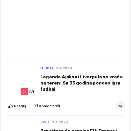
FUDBAL
3.4.2026.
Legenda Ajaksa i Liverpula se vraća
na teren: Sa 55 godina ponovo igra
fudbal
Reaguj
Komentariši
SVET
2.4.2026.
Rat stigao do granica EU: Dronovi