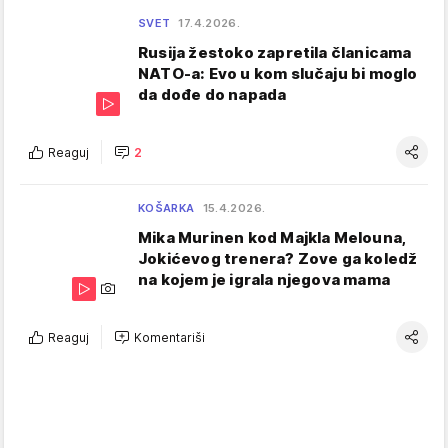
SVET
17.4.2026.
Rusija žestoko zapretila članicama
NATO-a: Evo u kom slučaju bi moglo
da dođe do napada
Reaguj
2
KOŠARKA
15.4.2026.
Mika Murinen kod Majkla Melouna,
Jokićevog trenera? Zove ga koledž
na kojem je igrala njegova mama
Reaguj
Komentariši