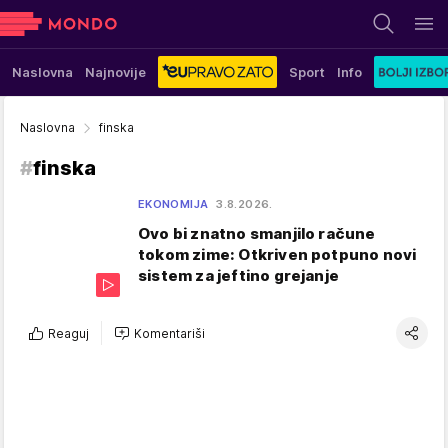
Naslovna
Najnovije
Sport
Info
Naslovna
finska
#
finska
EKONOMIJA
3.8.2026.
Ovo bi znatno smanjilo račune
tokom zime: Otkriven potpuno novi
sistem za jeftino grejanje
Reaguj
Komentariši