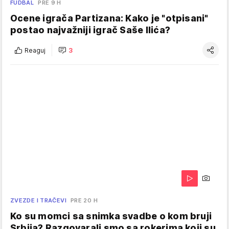
FUDBAL
PRE 9 H
Ocene igrača Partizana: Kako je "otpisani"
postao najvažniji igrač Saše Ilića?
Reaguj
3
ZVEZDE I TRAČEVI
PRE 20 H
Ko su momci sa snimka svadbe o kom bruji
Srbija? Razgovarali smo sa rokerima koji su