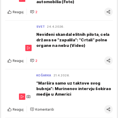
automobilia (Foto)
Reaguj
2
SVET
24.4.2026.
Neviđeni skandal elitnih pilota, cela
država se "zapalila": "Crtali" polne
organe na nebu (Video)
Reaguj
2
KOŠARKA
21.4.2026.
"Maršira samo uz taktove svog
bubnja": Murinenov intervju šokirao
medije u Americi
Reaguj
Komentariši