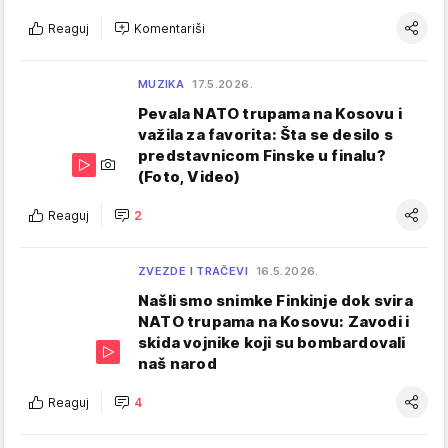
Reaguj
Komentariši
MUZIKA
17.5.2026.
Pevala NATO trupama na Kosovu i
važila za favorita: Šta se desilo s
predstavnicom Finske u finalu?
(Foto, Video)
Reaguj
2
ZVEZDE I TRAČEVI
16.5.2026.
Našli smo snimke Finkinje dok svira
NATO trupama na Kosovu: Zavodi i
skida vojnike koji su bombardovali
naš narod
Reaguj
4