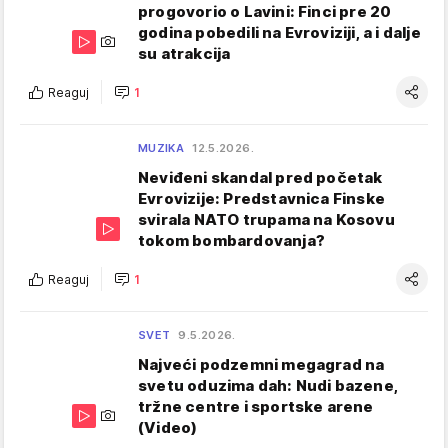
progovorio o Lavini: Finci pre 20
godina pobedili na Evroviziji, a i dalje
su atrakcija
Reaguj
1
MUZIKA
12.5.2026.
Neviđeni skandal pred početak
Evrovizije: Predstavnica Finske
svirala NATO trupama na Kosovu
tokom bombardovanja?
Reaguj
1
SVET
9.5.2026.
Najveći podzemni megagrad na
svetu oduzima dah: Nudi bazene,
tržne centre i sportske arene
(Video)