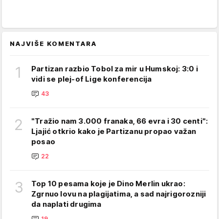
NAJVIŠE KOMENTARA
1
Partizan razbio Tobol za mir u Humskoj: 3:0 i
vidi se plej-of Lige konferencija
43
2
"Tražio nam 3.000 franaka, 66 evra i 30 centi":
Ljajić otkrio kako je Partizanu propao važan
posao
22
3
Top 10 pesama koje je Dino Merlin ukrao:
Zgrnuo lovu na plagijatima, a sad najrigorozniji
da naplati drugima
19