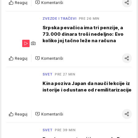
Reaguj
Komentariši
ZVEZDE I TRAČEVI
PRE 26 MIN
Srpska pevačica ima tri penzije, a
73.000 dinara troši nedeljno: Evo
koliko joj tačno leže na računa
Reaguj
Komentariši
SVET
PRE 27 MIN
Kina poziva Japan da nauči lekcije iz
istorije i odustane od remilitarizacije
Reaguj
Komentariši
SVET
PRE 39 MIN