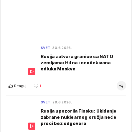
SVET
30.6.2026.
Rusija zatvara granice sa NATO
zemljama: Hitna i neočekivana
odluka Moskve
Reaguj
1
SVET
29.6.2026.
Rusija upozorila Finsku: Ukidanje
zabrane nuklearnog oružja neće
proći bez odgovora