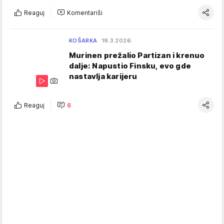
Reaguj
Komentariši
KOŠARKA
19.3.2026.
Murinen prežalio Partizan i krenuo
dalje: Napustio Finsku, evo gde
nastavlja karijeru
Reaguj
6