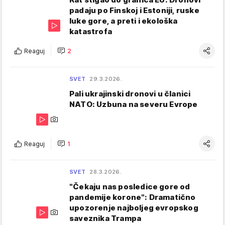
padaju po Finskoj i Estoniji, ruske
luke gore, a preti i ekološka
katastrofa
Reaguj
2
SVET
29.3.2026.
Pali ukrajinski dronovi u članici
NATO: Uzbuna na severu Evrope
Reaguj
1
SVET
28.3.2026.
"Čekaju nas posledice gore od
pandemije korone": Dramatično
upozorenje najboljeg evropskog
saveznika Trampa