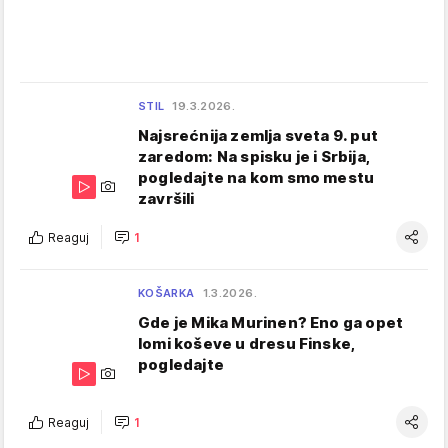
STIL
19.3.2026.
Najsrećnija zemlja sveta 9. put
zaredom: Na spisku je i Srbija,
pogledajte na kom smo mestu
završili
Reaguj
1
KOŠARKA
1.3.2026.
Gde je Mika Murinen? Eno ga opet
lomi koševe u dresu Finske,
pogledajte
Reaguj
1