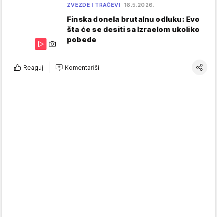
ZVEZDE I TRAČEVI
16.5.2026.
Finska donela brutalnu odluku: Evo
šta će se desiti sa Izraelom ukoliko
pobede
Reaguj
Komentariši