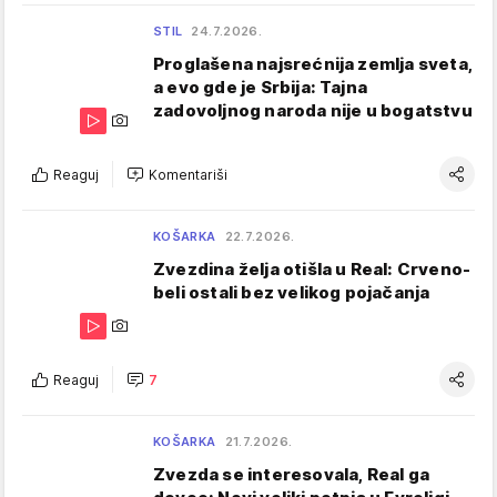
STIL
24.7.2026.
Proglašena najsrećnija zemlja sveta,
a evo gde je Srbija: Tajna
zadovoljnog naroda nije u bogatstvu
Reaguj
Komentariši
KOŠARKA
22.7.2026.
Zvezdina želja otišla u Real: Crveno-
beli ostali bez velikog pojačanja
Reaguj
7
KOŠARKA
21.7.2026.
Zvezda se interesovala, Real ga