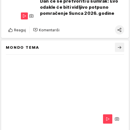
Dan će se pretvoriti u sumrak: Evo
odakle će biti vidljivo potpuno
pomračenje Sunca 2026. godine
Reaguj
Komentariši
MONDO TEMA