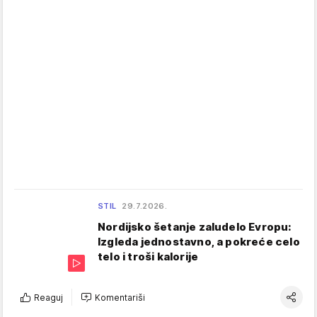
STIL
29.7.2026.
Nordijsko šetanje zaludelo Evropu:
Izgleda jednostavno, a pokreće celo
telo i troši kalorije
Reaguj
Komentariši