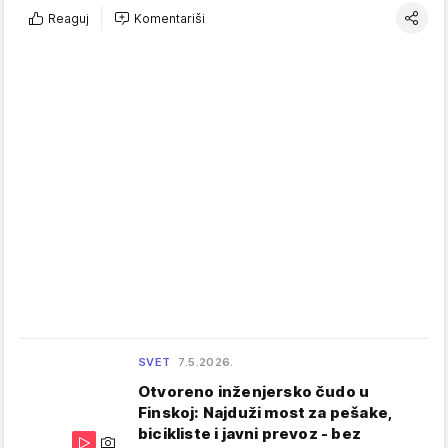
Reaguj
Komentariši
SVET
7.5.2026.
Otvoreno inženjersko čudo u
Finskoj: Najduži most za pešake,
bicikliste i javni prevoz - bez