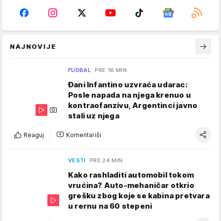
NAJNOVIJE
FUDBAL
PRE 16 MIN
Đani Infantino uzvraća udarac:
Posle napada na njega krenuo u
kontraofanzivu, Argentinci javno
stali uz njega
Reaguj
Komentariši
VESTI
PRE 24 MIN
Kako rashladiti automobil tokom
vrućina? Auto-mehaničar otkrio
grešku zbog koje se kabina pretvara
u rernu na 60 stepeni