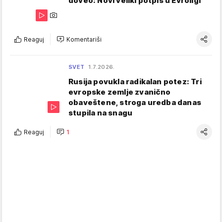
doveo: Novi veliki potpis u Evroligi
Reaguj
Komentariši
SVET
1.7.2026.
Rusija povukla radikalan potez: Tri
evropske zemlje zvanično
obaveštene, stroga uredba danas
stupila na snagu
Reaguj
1