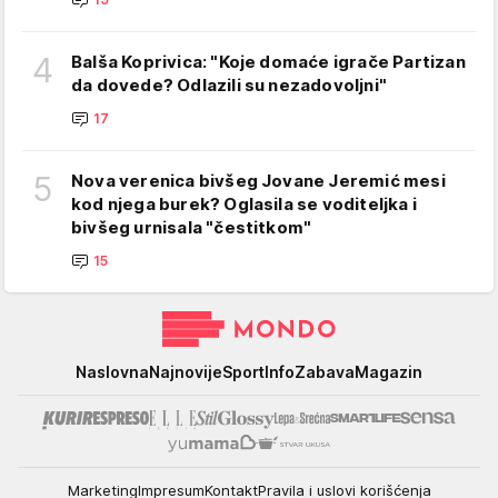
4
Balša Koprivica: "Koje domaće igrače Partizan
da dovede? Odlazili su nezadovoljni"
17
5
Nova verenica bivšeg Jovane Jeremić mesi
kod njega burek? Oglasila se voditeljka i
bivšeg urnisala "čestitkom"
15
Mondo
Naslovna
Najnovije
Sport
Info
Zabava
Magazin
Marketing
Impresum
Kontakt
Pravila i uslovi korišćenja