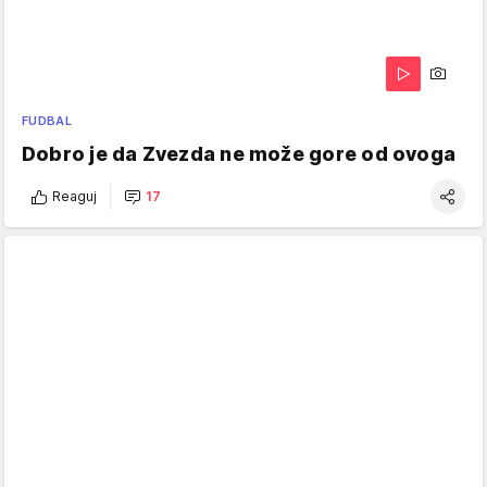
FUDBAL
Dobro je da Zvezda ne može gore od ovoga
Reaguj
17