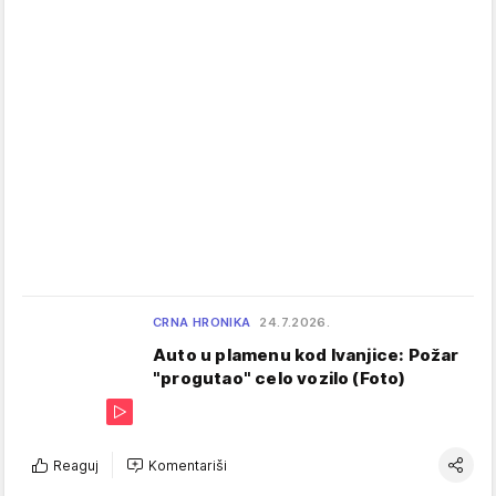
CRNA HRONIKA
24.7.2026.
Auto u plamenu kod Ivanjice: Požar
"progutao" celo vozilo (Foto)
Reaguj
Komentariši