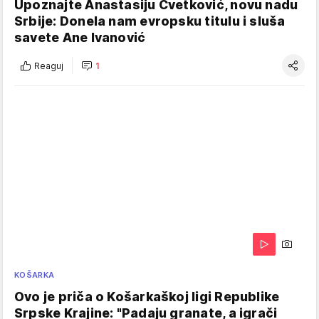
Upoznajte Anastasiju Cvetković, novu nadu
Srbije: Donela nam evropsku titulu i sluša
savete Ane Ivanović
Reaguj
1
KOŠARKA
Ovo je priča o Košarkaškoj ligi Republike
Srpske Krajine: "Padaju granate, a igrači