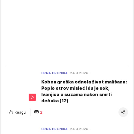
CRNA HRONIKA
24.3.2026.
Kobna greška odnela život mališana:
Popio otrov misleći da je sok,
Ivanjica u suzama nakon smrti
dečaka (12)
Reaguj
2
CRNA HRONIKA
24.3.2026.