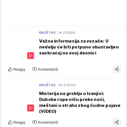
DRUŠTVO
14.3.2026.
Važna informacija za vozače: U
nedelju će biti potpuno obustavljen
saobraćaj na ovoj deonici
Reaguj
Komentariši
DRUŠTVO
24.2.2026.
Misterija na groblju u Ivanjici:
Duboke rupe niču preko noći,
meštani u strahu zbog čudne pojave
(VIDEO)
Reaguj
Komentariši