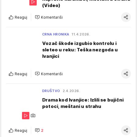
(Video)
Reaguj
Komentariši
CRNA HRONIKA
11.4.2026.
Vozač škode izgubio kontrolu i
sleteo u reku: Teška nezgoda u
Ivanjici
Reaguj
Komentariši
DRUŠTVO
2.4.2026.
Drama kod Ivanjice: Izlili se bujični
potoci, meštani u strahu
Reaguj
2