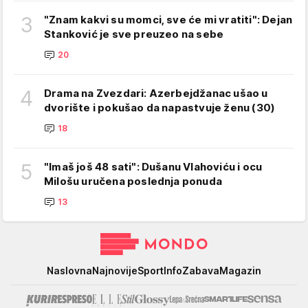
3
"Znam kakvi su momci, sve će mi vratiti": Dejan
Stanković je sve preuzeo na sebe
20
4
Drama na Zvezdari: Azerbejdžanac ušao u
dvorište i pokušao da napastvuje ženu (30)
18
5
"Imaš još 48 sati": Dušanu Vlahoviću i ocu
Milošu uručena poslednja ponuda
13
Mondo
Naslovna
Najnovije
Sport
Info
Zabava
Magazin