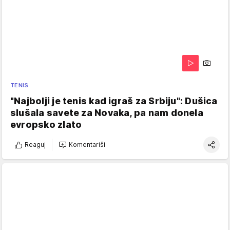
TENIS
"Najbolji je tenis kad igraš za Srbiju": Dušica
slušala savete za Novaka, pa nam donela
evropsko zlato
Reaguj
Komentariši