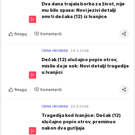
Dva dana trajala borba za život, nije
mu bilo spasa: Novi jezivi detalji
smrti dečaka (12) iz Ivanjice
Reaguj
Komentariši
CRNA HRONIKA
24.3.2026.
Dečak (12) slučajno popio otrov,
mislio da je sok: Novi detalji tragedije
u Ivanjici
Reaguj
Komentariši
CRNA HRONIKA
23.3.2026.
Tragedija kod Ivanjice: Dečak (12)
slučajno popio otrov, preminuo
nakon dva gutljaja