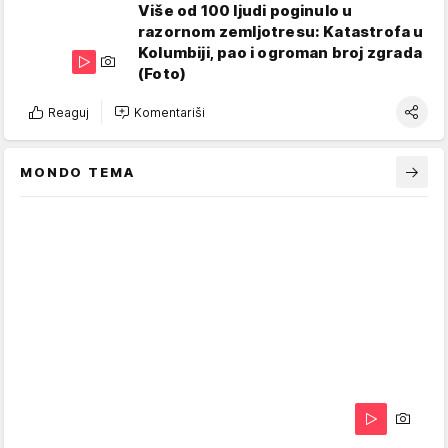
Više od 100 ljudi poginulo u
razornom zemljotresu: Katastrofa u
Kolumbiji, pao i ogroman broj zgrada
(Foto)
Reaguj
Komentariši
MONDO TEMA