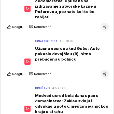
čedomorstva: Upućena na
izdržavanje zatvorske kazne u
Požarevcu, poznato koliko će
robijati
Reaguj
Komentariši
CRNA HRONIKA
4.5.2026.
Užasna nesreća kod Guče: Auto
pokosio devojčicu (9), hitno
prebačena u bolnicu
Reaguj
Komentariši
DRUŠTVO
4.5.2026.
Medved usred bela dana upao u
domaćinstvo: Zaklao svinju i
odvukao u potok, meštani ivanjičkog
kraja u strahu