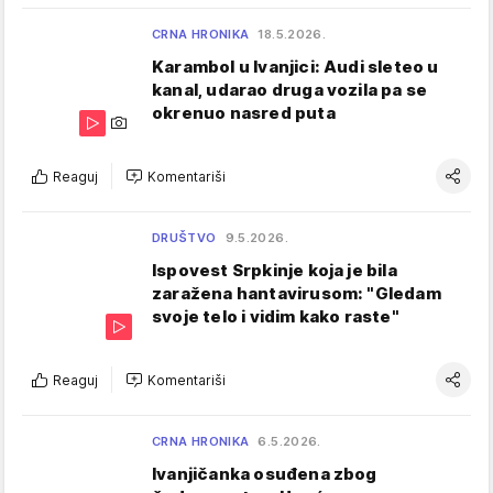
CRNA HRONIKA
18.5.2026.
Karambol u Ivanjici: Audi sleteo u
kanal, udarao druga vozila pa se
okrenuo nasred puta
Reaguj
Komentariši
DRUŠTVO
9.5.2026.
Ispovest Srpkinje koja je bila
zaražena hantavirusom: "Gledam
svoje telo i vidim kako raste"
Reaguj
Komentariši
CRNA HRONIKA
6.5.2026.
Ivanjičanka osuđena zbog