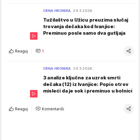
CRNA HRONIKA
24.3.2026.
Tužilaštvo u Užicu preuzima slučaj
trovanja dečaka kod Ivanjice:
Preminuo posle samo dva gutljaja
Reaguj
1
CRNA HRONIKA
24.3.2026.
3 analize ključne za uzrok smrti
dečaka (12) iz Ivanjice: Popio otrov
misleći da je sok i preminuo u bolnici
Reaguj
Komentariši