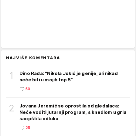
NAJVIŠE KOMENTARA
1
Dino Rađa: "Nikola Jokić je genije, ali nikad
neće biti u mojih top 5"
50
2
Jovana Jeremić se oprostila od gledalaca:
Neće voditi jutarnji program, s knedlom u grlu
saopštila odluku
25