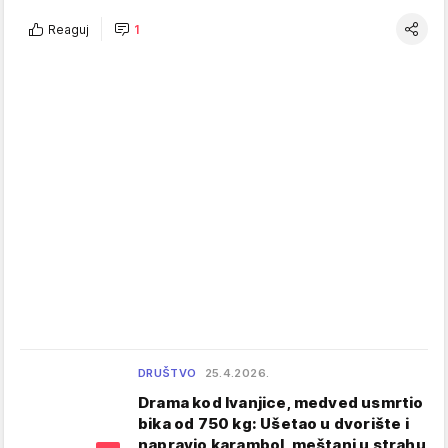
Reaguj
1
DRUŠTVO
25.4.2026.
Drama kod Ivanjice, medved usmrtio
bika od 750 kg: Ušetao u dvorište i
napravio karambol, meštani u strahu