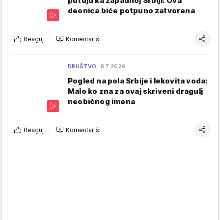
putuju ka zapadnoj Srbiji: Ova
deonica biće potpuno zatvorena
Reaguj
Komentariši
DRUŠTVO
8.7.2026.
Pogled na pola Srbije i lekovita voda:
Malo ko zna za ovaj skriveni dragulj
neobičnog imena
Reaguj
Komentariši