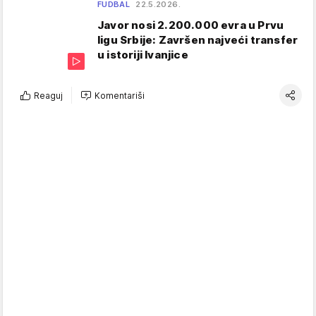
FUDBAL
22.5.2026.
Javor nosi 2.200.000 evra u Prvu
ligu Srbije: Završen najveći transfer
u istoriji Ivanjice
Reaguj
Komentariši