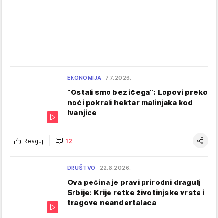
EKONOMIJA
7.7.2026.
"Ostali smo bez ičega": Lopovi preko
noći pokrali hektar malinjaka kod
Ivanjice
Reaguj
12
DRUŠTVO
22.6.2026.
Ova pećina je pravi prirodni dragulj
Srbije: Krije retke životinjske vrste i
tragove neandertalaca