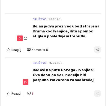
DRUŠTVO
1.8.2026.
Bojan jedva preživeo ubod stršljena:
Drama kod Ivanjice, Hitna pomoć
stigla u poslednjem trenutku
Reaguj
Komentariši
DRUŠTVO
25.7.2026.
Radovi na putu Požega - Ivanjica:
Ova deonica će u nedelju biti
potpuno zatvorena za saobraćaj
Reaguj
1