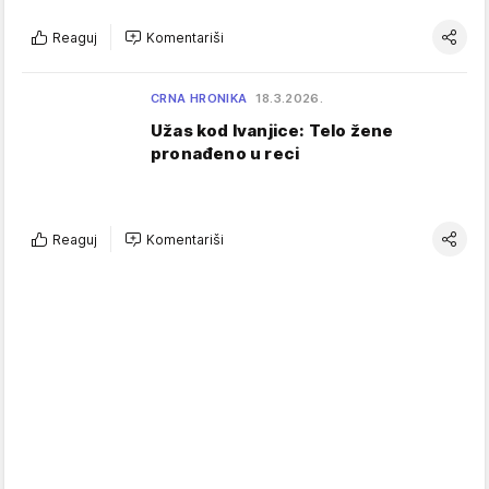
Reaguj
Komentariši
CRNA HRONIKA
18.3.2026.
Užas kod Ivanjice: Telo žene
pronađeno u reci
Reaguj
Komentariši