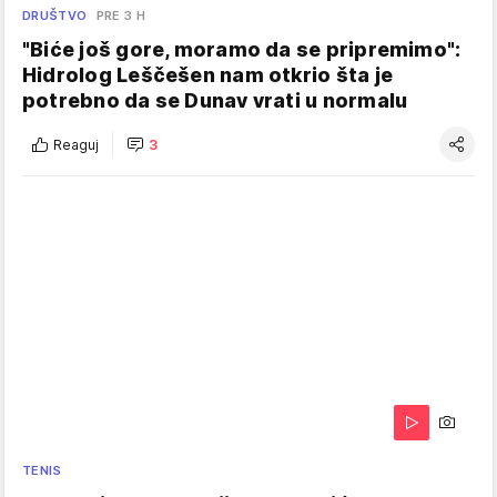
DRUŠTVO
PRE 3 H
"Biće još gore, moramo da se pripremimo":
Hidrolog Leščešen nam otkrio šta je
potrebno da se Dunav vrati u normalu
Reaguj
3
TENIS