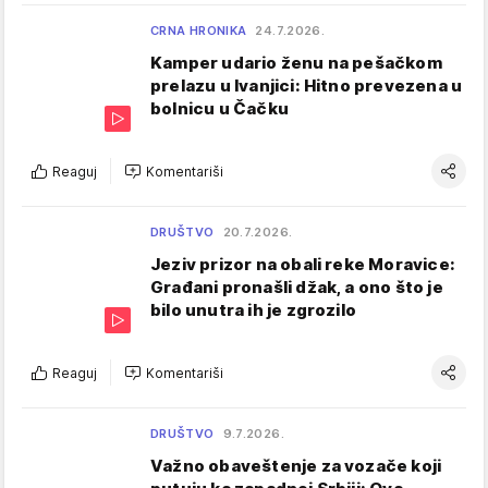
CRNA HRONIKA
24.7.2026.
Kamper udario ženu na pešačkom
prelazu u Ivanjici: Hitno prevezena u
bolnicu u Čačku
Reaguj
Komentariši
DRUŠTVO
20.7.2026.
Jeziv prizor na obali reke Moravice:
Građani pronašli džak, a ono što je
bilo unutra ih je zgrozilo
Reaguj
Komentariši
DRUŠTVO
9.7.2026.
Važno obaveštenje za vozače koji