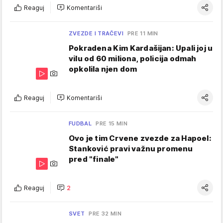
Reaguj
Komentariši
ZVEZDE I TRAČEVI
PRE 11 MIN
Pokradena Kim Kardašijan: Upali joj u
vilu od 60 miliona, policija odmah
opkolila njen dom
Reaguj
Komentariši
FUDBAL
PRE 15 MIN
Ovo je tim Crvene zvezde za Hapoel:
Stanković pravi važnu promenu
pred "finale"
Reaguj
2
SVET
PRE 32 MIN