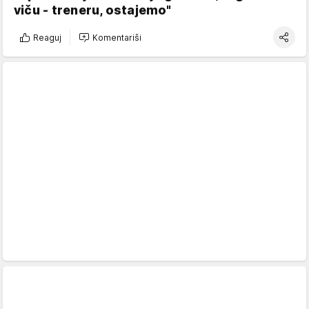
viču - treneru, ostajemo"
Reaguj
Komentariši