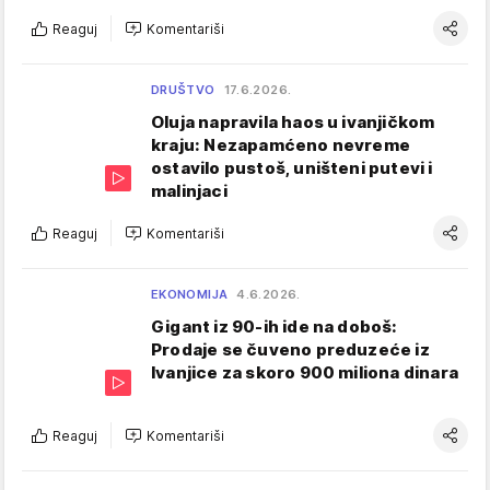
Reaguj
Komentariši
DRUŠTVO
17.6.2026.
Oluja napravila haos u ivanjičkom
kraju: Nezapamćeno nevreme
ostavilo pustoš, uništeni putevi i
malinjaci
Reaguj
Komentariši
EKONOMIJA
4.6.2026.
Gigant iz 90-ih ide na doboš:
Prodaje se čuveno preduzeće iz
Ivanjice za skoro 900 miliona dinara
Reaguj
Komentariši