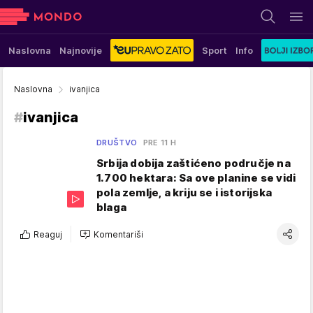
Naslovna
Najnovije
Sport
Info
Naslovna
ivanjica
#
ivanjica
DRUŠTVO
PRE 11 H
Srbija dobija zaštićeno područje na
1.700 hektara: Sa ove planine se vidi
pola zemlje, a kriju se i istorijska
blaga
Reaguj
Komentariši