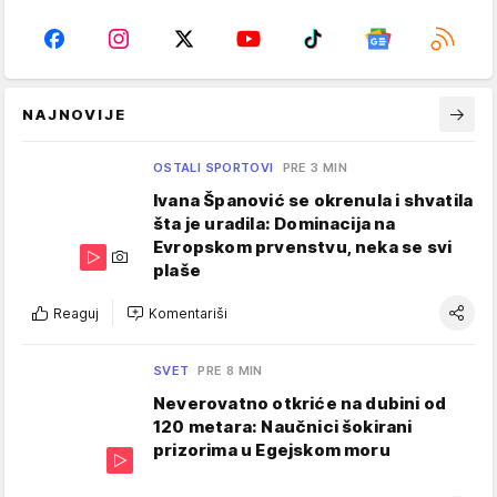
NAJNOVIJE
OSTALI SPORTOVI
PRE 3 MIN
Ivana Španović se okrenula i shvatila
šta je uradila: Dominacija na
Evropskom prvenstvu, neka se svi
plaše
Reaguj
Komentariši
SVET
PRE 8 MIN
Neverovatno otkriće na dubini od
120 metara: Naučnici šokirani
prizorima u Egejskom moru