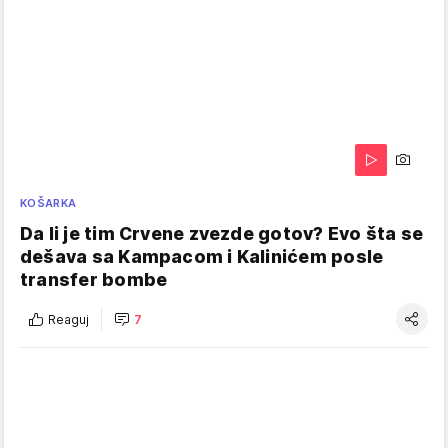
KOŠARKA
Da li je tim Crvene zvezde gotov? Evo šta se
dešava sa Kampacom i Kalinićem posle
transfer bombe
Reaguj
7