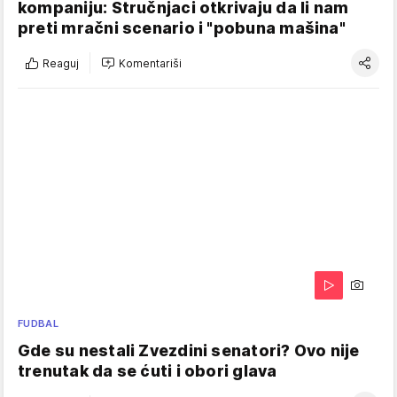
kompaniju: Stručnjaci otkrivaju da li nam
preti mračni scenario i "pobuna mašina"
Reaguj
Komentariši
FUDBAL
Gde su nestali Zvezdini senatori? Ovo nije
trenutak da se ćuti i obori glava