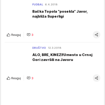
FUDBAL
6.4.2019.
Bačka Topola "posekla" Javor,
najbliža Superligi
Reaguj
3
DRUŠTVO
12.3.2019.
ALO, BRE, KINEZI!Umesto u Crnoj
Gori završili na Javoru
Reaguj
3