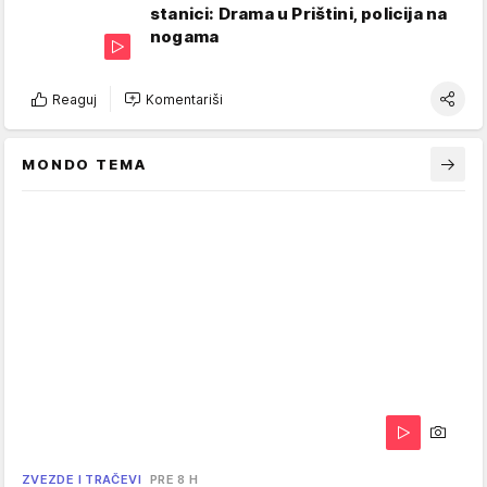
stanici: Drama u Prištini, policija na
nogama
Reaguj
Komentariši
MONDO TEMA
ZVEZDE I TRAČEVI
PRE 8 H