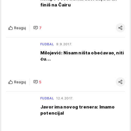
finiš na Čairu
Reaguj
7
FUDBAL
9.9.2017.
Milojević: Nisam ništa obećavao, niti
ću...
Reaguj
5
FUDBAL
12.4.2017.
Javor ima novog trenera: Imamo
potencijal