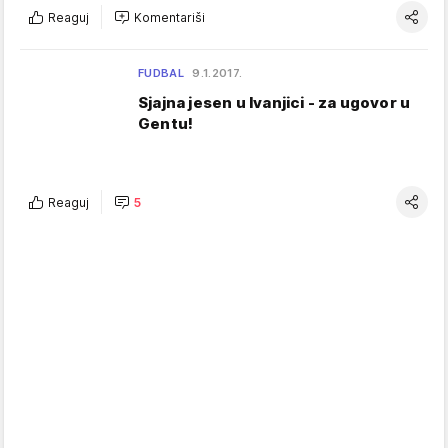
Reaguj
Komentariši
FUDBAL
9.1.2017.
Sjajna jesen u Ivanjici - za ugovor u
Gentu!
Reaguj
5