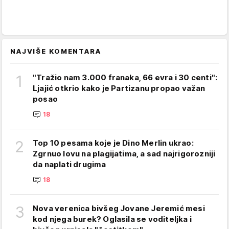
NAJVIŠE KOMENTARA
1
"Tražio nam 3.000 franaka, 66 evra i 30 centi":
Ljajić otkrio kako je Partizanu propao važan
posao
18
2
Top 10 pesama koje je Dino Merlin ukrao:
Zgrnuo lovu na plagijatima, a sad najrigorozniji
da naplati drugima
18
3
Nova verenica bivšeg Jovane Jeremić mesi
kod njega burek? Oglasila se voditeljka i