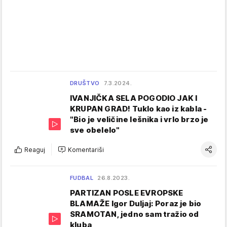
DRUŠTVO
7.3.2024.
IVANJIČKA SELA POGODIO JAK I
KRUPAN GRAD! Tuklo kao iz kabla -
"Bio je veličine lešnika i vrlo brzo je
sve obelelo"
Reaguj
Komentariši
FUDBAL
26.8.2023.
PARTIZAN POSLE EVROPSKE
BLAMAŽE Igor Duljaj: Poraz je bio
SRAMOTAN, jedno sam tražio od
kluba