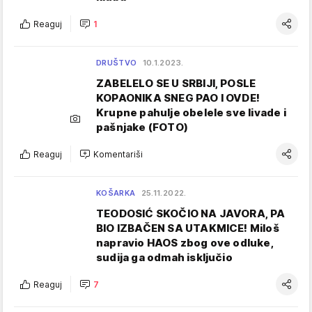
Reaguj
1
DRUŠTVO
10.1.2023.
ZABELELO SE U SRBIJI, POSLE
KOPAONIKA SNEG PAO I OVDE!
Krupne pahulje obelele sve livade i
pašnjake (FOTO)
Reaguj
Komentariši
KOŠARKA
25.11.2022.
TEODOSIĆ SKOČIO NA JAVORA, PA
BIO IZBAČEN SA UTAKMICE! Miloš
napravio HAOS zbog ove odluke,
sudija ga odmah isključio
Reaguj
7