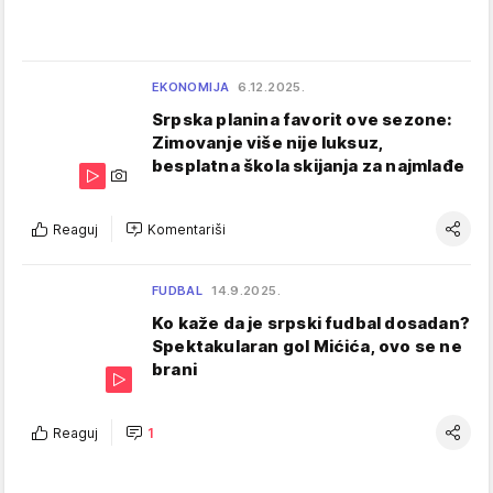
EKONOMIJA
6.12.2025.
Srpska planina favorit ove sezone:
Zimovanje više nije luksuz,
besplatna škola skijanja za najmlađe
Reaguj
Komentariši
FUDBAL
14.9.2025.
Ko kaže da je srpski fudbal dosadan?
Spektakularan gol Mićića, ovo se ne
brani
Reaguj
1