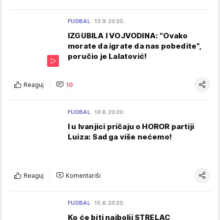
FUDBAL
13.9.2020.
IZGUBILA I VOJVODINA: "Ovako
morate da igrate da nas pobedite",
poručio je Lalatović!
Reaguj
10
FUDBAL
18.6.2020.
I u Ivanjici pričaju o HOROR partiji
Luiza: Sad ga više nećemo!
Reaguj
Komentariši
FUDBAL
15.6.2020.
Ko će biti najbolji STRELAC