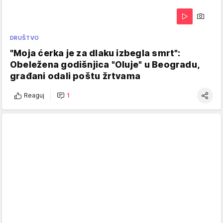
DRUŠTVO
"Moja ćerka je za dlaku izbegla smrt":
Obeležena godišnjica "Oluje" u Beogradu,
građani odali poštu žrtvama
Reaguj
1