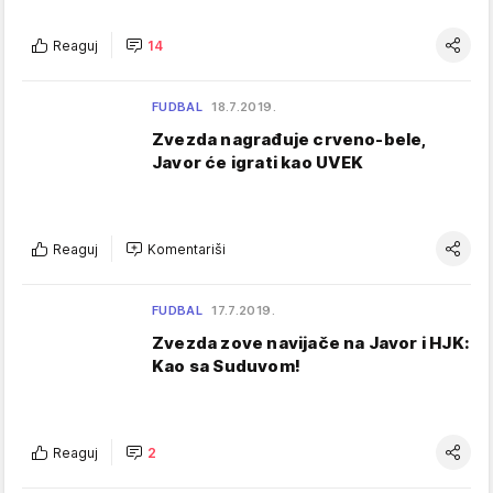
Reaguj
14
FUDBAL
18.7.2019.
Zvezda nagrađuje crveno-bele,
Javor će igrati kao UVEK
Reaguj
Komentariši
FUDBAL
17.7.2019.
Zvezda zove navijače na Javor i HJK:
Kao sa Suduvom!
Reaguj
2