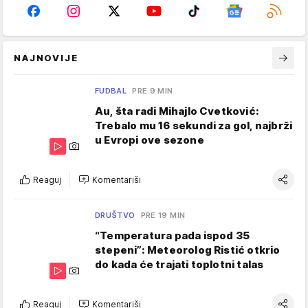
NAJNOVIJE
FUDBAL
PRE 9 MIN
Au, šta radi Mihajlo Cvetković:
Trebalo mu 16 sekundi za gol, najbrži
u Evropi ove sezone
Reaguj
Komentariši
DRUŠTVO
PRE 19 MIN
“Temperatura pada ispod 35
stepeni”: Meteorolog Ristić otkrio
do kada će trajati toplotni talas
Reaguj
Komentariši