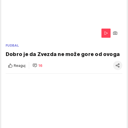
FUDBAL
Dobro je da Zvezda ne može gore od ovoga
Reaguj
16