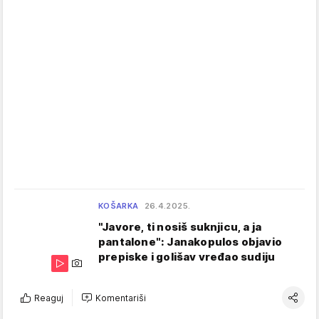
KOŠARKA
26.4.2025.
"Javore, ti nosiš suknjicu, a ja
pantalone": Janakopulos objavio
prepiske i golišav vređao sudiju
Reaguj
Komentariši