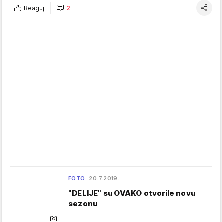
Reaguj
2
FOTO
20.7.2019.
"DELIJE" su OVAKO otvorile novu
sezonu