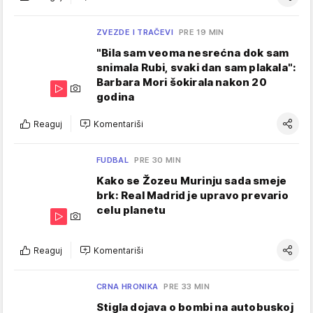
ZVEZDE I TRAČEVI
PRE 19 MIN
"Bila sam veoma nesrećna dok sam
snimala Rubi, svaki dan sam plakala":
Barbara Mori šokirala nakon 20
godina
Reaguj
Komentariši
FUDBAL
PRE 30 MIN
Kako se Žozeu Murinju sada smeje
brk: Real Madrid je upravo prevario
celu planetu
Reaguj
Komentariši
CRNA HRONIKA
PRE 33 MIN
Stigla dojava o bombi na autobuskoj