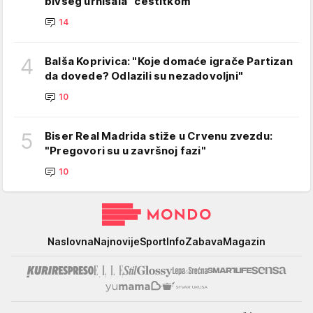
bivšeg urnisala "čestitkom"
14
4
Balša Koprivica: "Koje domaće igrače Partizan
da dovede? Odlazili su nezadovoljni"
10
5
Biser Real Madrida stiže u Crvenu zvezdu:
"Pregovori su u završnoj fazi"
10
Mondo
Naslovna
Najnovije
Sport
Info
Zabava
Magazin