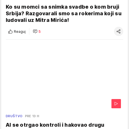
Ko su momci sa snimka svadbe o kom bruji
Srbija? Razgovarali smo sa rokerima koji su
ludovali uz Mitra Mirića!
Reaguj
5
DRUŠTVO
PRE 13 H
AI se otrgao kontroli i hakovao drugu