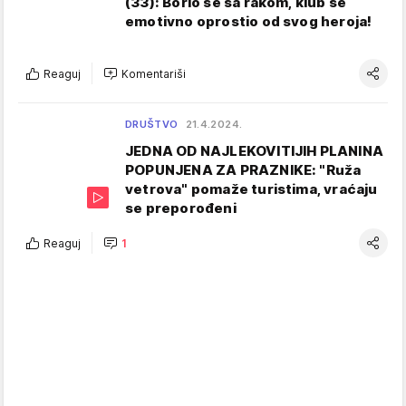
(33): Borio se sa rakom, klub se
emotivno oprostio od svog heroja!
Reaguj
Komentariši
DRUŠTVO
21.4.2024.
JEDNA OD NAJLEKOVITIJIH PLANINA
POPUNJENA ZA PRAZNIKE: "Ruža
vetrova" pomaže turistima, vraćaju
se preporođeni
Reaguj
1