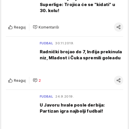
Superlige: Trojica će se "kidati" u
30. kolu!
Reaguj
Komentariši
FUDBAL
30.11.2019.
Radnički brojao do 7, Inđija prekinula
niz, Mladost i Čuka spremili goleadu
Reaguj
2
FUDBAL
24.9.2019.
U Javoru hvale posle derbija:
Partizan igra najbolji fudbal!