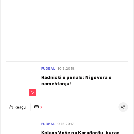
FUDBAL
10.3.2018.
Radnički o penalu: Ni govora o
nameštanju!
Reaguj
7
FUDBAL
9.12.2017.
Kolaps Voše na Karađorđu, buran