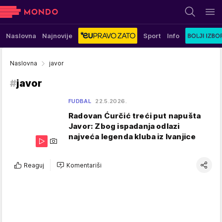
Naslovna
Najnovije
Sport
Info
Naslovna
javor
#
javor
FUDBAL
22.5.2026.
Radovan Ćurčić treći put napušta
Javor: Zbog ispadanja odlazi
najveća legenda kluba iz Ivanjice
Reaguj
Komentariši