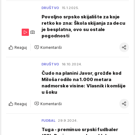
DRUŠTVO
15.1.2025.
Povoljno srpsko skijalište za koje
retko ko zna: Škola skijanja za decu
je besplatna, ovo su ostale
pogodnosti
Reaguj
Komentariši
DRUŠTVO
16.10.2024.
Čudo na planini Javor, grožđe kod
Miloša rodilo na 1.000 metara
nadmorske visine: Vlasnik i komšije
u šoku
Reaguj
Komentariši
FUDBAL
29.9.2024.
Tuga - preminuo srpski fudbaler