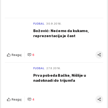
FUDBAL
30.9.2016.
Božović: Nećemo da kukamo,
reprezentacija je čast
Reaguj
6
FUDBAL
27.8.2016.
Prva pobeda Bačke, Nišlije u
nadoknadi do trijumfa
Reaguj
4