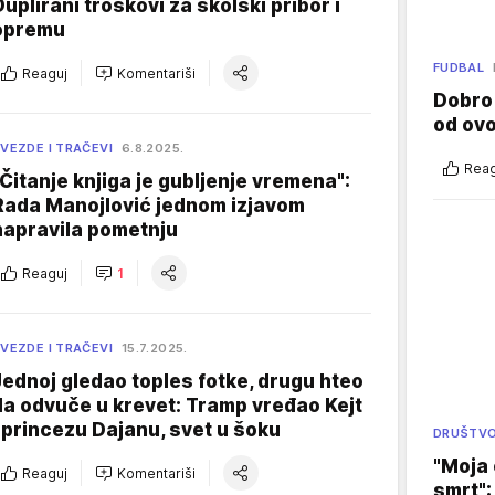
Duplirani troškovi za školski pribor i
opremu
FUDBAL
Reaguj
Komentariši
Dobro
od ov
VEZDE I TRAČEVI
6.8.2025.
Reag
"Čitanje knjiga je gubljenje vremena":
Rada Manojlović jednom izjavom
napravila pometnju
Reaguj
1
VEZDE I TRAČEVI
15.7.2025.
Jednoj gledao toples fotke, drugu hteo
da odvuče u krevet: Tramp vređao Kejt
i princezu Dajanu, svet u šoku
DRUŠTV
"Moja 
Reaguj
Komentariši
smrt":