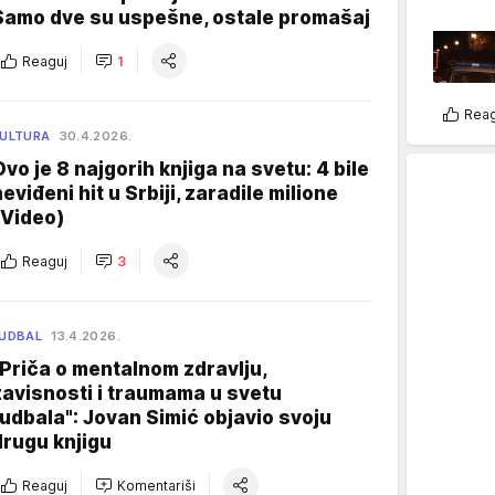
Samo dve su uspešne, ostale promašaj
Reaguj
1
Reag
ULTURA
30.4.2026.
Ovo je 8 najgorih knjiga na svetu: 4 bile
neviđeni hit u Srbiji, zaradile milione
(Video)
Reaguj
3
UDBAL
13.4.2026.
"Priča o mentalnom zdravlju,
zavisnosti i traumama u svetu
fudbala": Jovan Simić objavio svoju
drugu knjigu
Reaguj
Komentariši