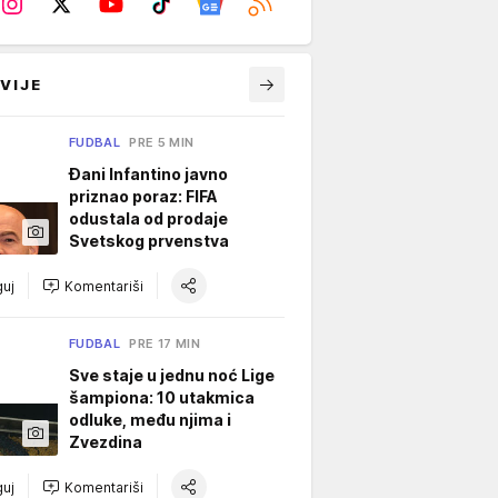
VIJE
FUDBAL
PRE 5 MIN
Đani Infantino javno
priznao poraz: FIFA
odustala od prodaje
Svetskog prvenstva
uj
Komentariši
FUDBAL
PRE 17 MIN
Sve staje u jednu noć Lige
šampiona: 10 utakmica
odluke, među njima i
Zvezdina
uj
Komentariši