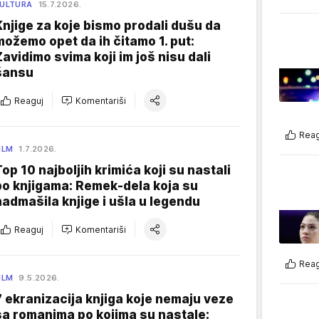
ULTURA
15.7.2026.
Knjige za koje bismo prodali dušu da
možemo opet da ih čitamo 1. put:
Zavidimo svima koji im još nisu dali
šansu
Reaguj
Komentariši
Reag
ILM
1.7.2026.
Top 10 najboljih krimića koji su nastali
po knjigama: Remek-dela koja su
nadmašila knjige i ušla u legendu
Reaguj
Komentariši
Reag
ILM
9.5.2026.
7 ekranizacija knjiga koje nemaju veze
sa romanima po kojima su nastale: