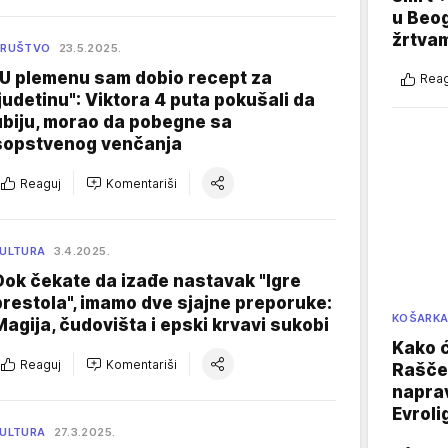
u Beog
žrtva
DRUŠTVO
23.5.2025.
"U plemenu sam dobio recept za
Reag
ljudetinu": Viktora 4 puta pokušali da
ubiju, morao da pobegne sa
sopstvenog venčanja
Reaguj
Komentariši
ULTURA
3.4.2025.
Dok čekate da izađe nastavak "Igre
prestola", imamo dve sjajne preporuke:
KOŠARK
Magija, čudovišta i epski krvavi sukobi
Kako ć
Reaguj
Komentariši
Raščer
naprav
Evroli
ULTURA
27.3.2025.