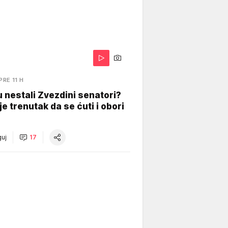
PRE 11 H
 nestali Zvezdini senatori?
je trenutak da se ćuti i obori
uj
17