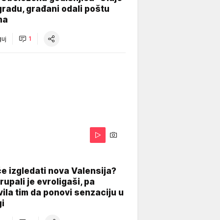
radu, građani odali poštu
ma
uj
1
A
e izgledati nova Valensija?
upali je evroligaši, pa
ila tim da ponovi senzaciju u
gi