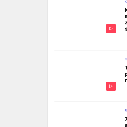
K
F
F