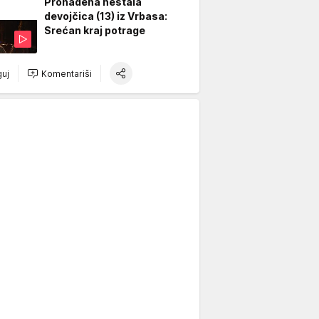
Pronađena nestala
devojčica (13) iz Vrbasa:
Srećan kraj potrage
uj
Komentariši