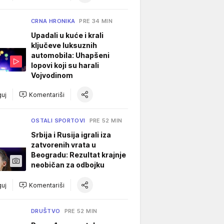
CRNA HRONIKA
PRE 34 MIN
Upadali u kuće i krali
ključeve luksuznih
automobila: Uhapšeni
lopovi koji su harali
Vojvodinom
uj
Komentariši
OSTALI SPORTOVI
PRE 52 MIN
Srbija i Rusija igrali iza
zatvorenih vrata u
Beogradu: Rezultat krajnje
neobičan za odbojku
uj
Komentariši
DRUŠTVO
PRE 52 MIN