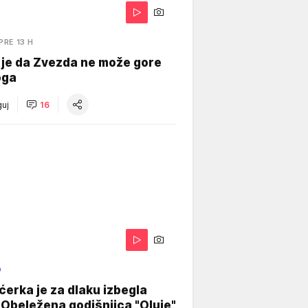
PRE 13 H
 je da Zvezda ne može gore
oga
uj
16
O
ćerka je za dlaku izbegla
 Obeležena godišnjica "Oluje"