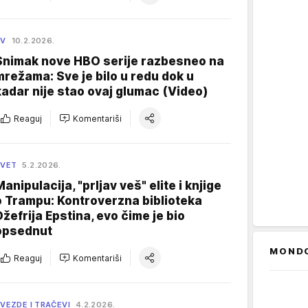
TV
10.2.2026.
Snimak nove HBO serije razbesneo na
mrežama: Sve je bilo u redu dok u
kadar nije stao ovaj glumac (Video)
Reaguj
Komentariši
SVET
5.2.2026.
Manipulacija, "prljav veš" elite i knjige
o Trampu: Kontroverzna biblioteka
Džefrija Epstina, evo čime je bio
opsednut
MOND
Reaguj
Komentariši
VEZDE I TRAČEVI
4.2.2026.