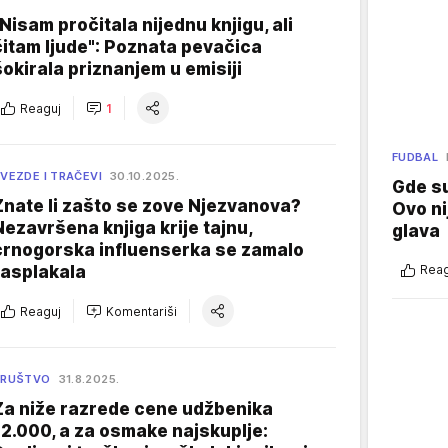
"Nisam pročitala nijednu knjigu, ali
čitam ljude": Poznata pevačica
šokirala priznanjem u emisiji
Reaguj
1
FUDBAL
VEZDE I TRAČEVI
30.10.2025.
Gde su
Znate li zašto se zove Njezvanova?
Ovo ni
Nezavršena knjiga krije tajnu,
glava
crnogorska influenserka se zamalo
rasplakala
Reag
Reaguj
Komentariši
DRUŠTVO
31.8.2025.
Za niže razrede cene udžbenika
12.000, a za osmake najskuplje: