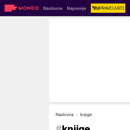
Naslovna
Najnovije
Sensa
Stvar ukusa
Yumama
Naslovna
knjige
#
knjige