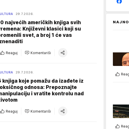
ULTURA
29.7.2026.
10 najvećih američkih knjiga svih
NAJNO
vremena: Književni klasici koji su
promenili svet, a broj 1 će vas
iznenaditi
Reaguj
Komentariši
ULTURA
29.7.2026.
Reag
5 knjiga koje pomažu da izađete iz
toksičnog odnosa: Prepoznajte
manipulaciju i vratite kontrolu nad
životom
Reaguj
Komentariši
Reag