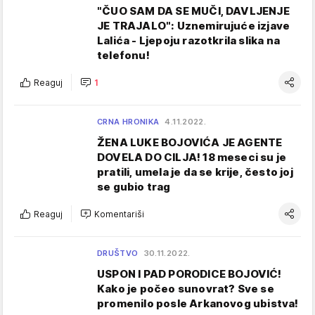
"ČUO SAM DA SE MUČI, DAVLJENJE
JE TRAJALO": Uznemirujuće izjave
Lalića - Ljepoju razotkrila slika na
telefonu!
Reaguj
1
CRNA HRONIKA
4.11.2022.
ŽENA LUKE BOJOVIĆA JE AGENTE
DOVELA DO CILJA! 18 meseci su je
pratili, umela je da se krije, često joj
se gubio trag
Reaguj
Komentariši
DRUŠTVO
30.11.2022.
USPON I PAD PORODICE BOJOVIĆ!
Kako je počeo sunovrat? Sve se
promenilo posle Arkanovog ubistva!