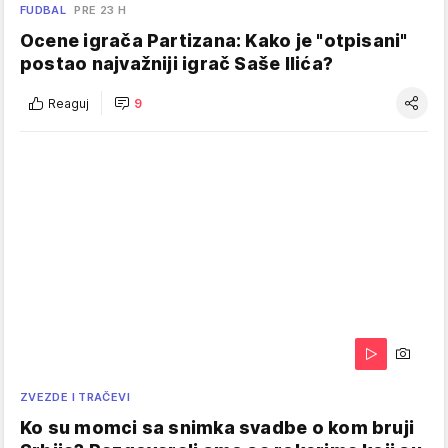
FUDBAL
PRE 23 H
Ocene igrača Partizana: Kako je "otpisani"
postao najvažniji igrač Saše Ilića?
Reaguj
9
ZVEZDE I TRAČEVI
Ko su momci sa snimka svadbe o kom bruji