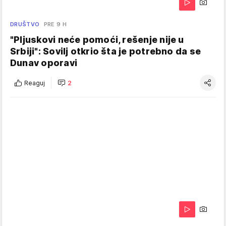
DRUŠTVO
PRE 9 H
"Pljuskovi neće pomoći, rešenje nije u
Srbiji": Sovilj otkrio šta je potrebno da se
Dunav oporavi
Reaguj
2