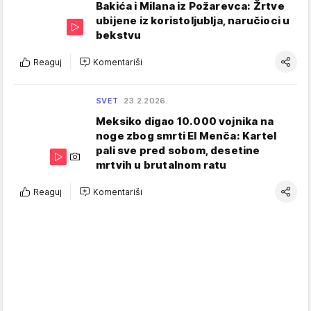
Bakića i Milana iz Požarevca: Žrtve
ubijene iz koristoljublja, naručioci u
bekstvu
Reaguj
Komentariši
SVET
23.2.2026.
Meksiko digao 10.000 vojnika na
noge zbog smrti El Menča: Kartel
pali sve pred sobom, desetine
mrtvih u brutalnom ratu
Reaguj
Komentariši