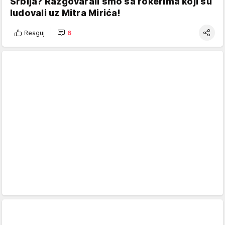
Srbija? Razgovarali smo sa rokerima koji su
ludovali uz Mitra Mirića!
Reaguj
6