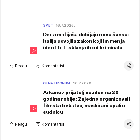
SVET
16.7.2026.
Deca mafijaša dobijaju novu šansu:
Italija usvojila zakon koji im menja
identitet i sklanja ih od kriminala
Reaguj
Komentariši
CRNA HRONIKA
16.7.2026.
Arkanov prijatelj osuđen na 20
godina robije: Zajedno organizovali
filmska bekstva, maskirani upali u
sudnicu
Reaguj
Komentariši