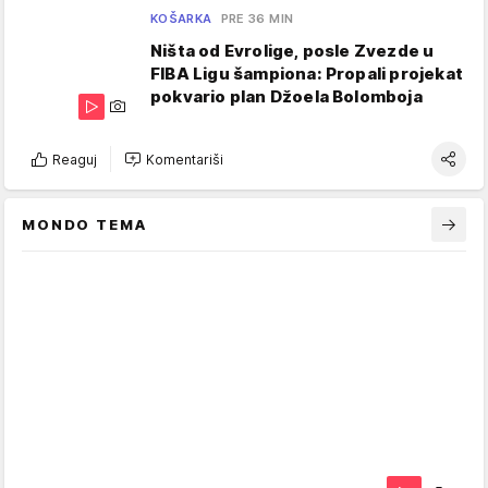
KOŠARKA
PRE 36 MIN
Ništa od Evrolige, posle Zvezde u
FIBA Ligu šampiona: Propali projekat
pokvario plan Džoela Bolomboja
Reaguj
Komentariši
MONDO TEMA