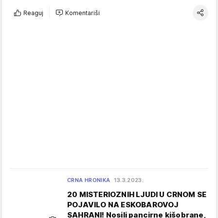
Reaguj
Komentariši
CRNA HRONIKA
13.3.2023.
20 MISTERIOZNIH LJUDI U CRNOM SE
POJAVILO NA ESKOBAROVOJ
SAHRANI! Nosili pancirne kišobrane,