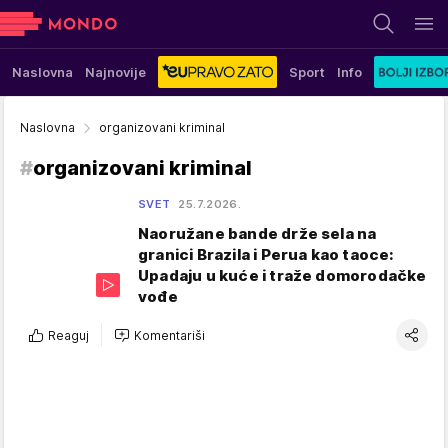
Naslovna
Najnovije
Sport
Info
Naslovna
organizovani kriminal
#
organizovani kriminal
SVET
25.7.2026.
Naoružane bande drže sela na
granici Brazila i Perua kao taoce:
Upadaju u kuće i traže domorodačke
vođe
Reaguj
Komentariši