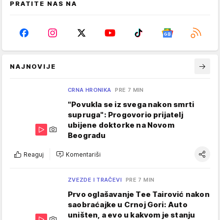
PRATITE NAS NA
NAJNOVIJE
CRNA HRONIKA
PRE 7 MIN
"Povukla se iz svega nakon smrti
supruga": Progovorio prijatelj
ubijene doktorke na Novom
Beogradu
Reaguj
Komentariši
ZVEZDE I TRAČEVI
PRE 7 MIN
Prvo oglašavanje Tee Tairović nakon
saobraćajke u Crnoj Gori: Auto
uništen, a evo u kakvom je stanju