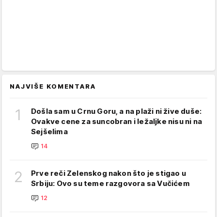
NAJVIŠE KOMENTARA
1
Došla sam u Crnu Goru, a na plaži ni žive duše:
Ovakve cene za suncobran i ležaljke nisu ni na
Sejšelima
14
2
Prve reči Zelenskog nakon što je stigao u
Srbiju: Ovo su teme razgovora sa Vučićem
12