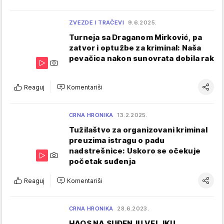
ZVEZDE I TRAČEVI
9.6.2025.
Turneja sa Draganom Mirković, pa
zatvor i optužbe za kriminal: Naša
pevačica nakon sunovrata dobila rak
Reaguj
Komentariši
CRNA HRONIKA
13.2.2025.
Tužilaštvo za organizovani kriminal
preuzima istragu o padu
nadstrešnice: Uskoro se očekuje
početak suđenja
Reaguj
Komentariši
CRNA HRONIKA
28.6.2023.
HAOS NA SUĐENJU VELJKU