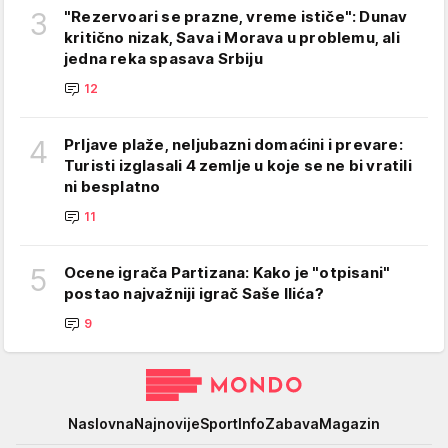
3
"Rezervoari se prazne, vreme ističe": Dunav
kritično nizak, Sava i Morava u problemu, ali
jedna reka spasava Srbiju
12
4
Prljave plaže, neljubazni domaćini i prevare:
Turisti izglasali 4 zemlje u koje se ne bi vratili
ni besplatno
11
5
Ocene igrača Partizana: Kako je "otpisani"
postao najvažniji igrač Saše Ilića?
9
Mondo
Naslovna
Najnovije
Sport
Info
Zabava
Magazin