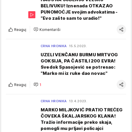
BELIVUKU! Iznenada OTKAZAO
PUNOMOĆJE svojim advokatima -
"Evo zašto sam to uradio!"
Reaguj
Komentariši
CRNA HRONIKA
15.5.2023.
UZELI VENČANU BURMU MRTVOG
GOKSIJA, PA ČASTILI 200 EVRA!
Svedok Spasojević se potresao:
"Marko mi iz ruke dao novac"
Reaguj
1
CRNA HRONIKA
13.4.2023.
MARKO MILJKOVIĆ PRATIO TREĆEG
ČOVEKA ŠKALJARSKOG KLANA!
Tražio informacije preko skaja,
pomogli mu prljavi policajci