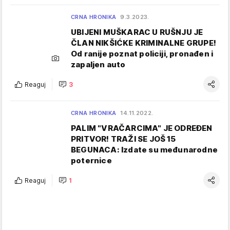
CRNA HRONIKA
9.3.2023.
UBIJENI MUŠKARAC U RUŠNJU JE
ČLAN NIKŠIĆKE KRIMINALNE GRUPE!
Od ranije poznat policiji, pronađen i
zapaljen auto
Reaguj
3
CRNA HRONIKA
14.11.2022.
PALIM "VRAČARCIMA" JE ODREĐEN
PRITVOR! TRAŽI SE JOŠ 15
BEGUNACA: Izdate su međunarodne
poternice
Reaguj
1