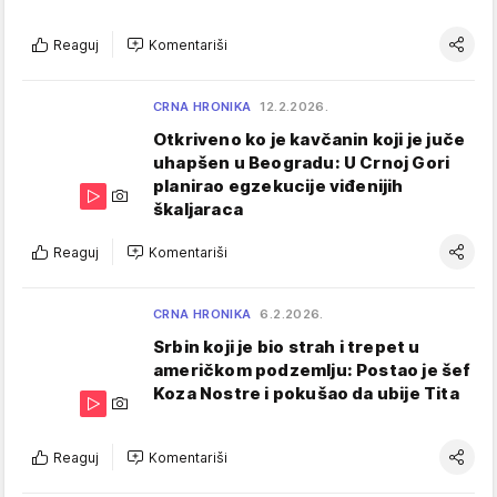
Reaguj
Komentariši
CRNA HRONIKA
12.2.2026.
Otkriveno ko je kavčanin koji je juče
uhapšen u Beogradu: U Crnoj Gori
planirao egzekucije viđenijih
škaljaraca
Reaguj
Komentariši
CRNA HRONIKA
6.2.2026.
Srbin koji je bio strah i trepet u
američkom podzemlju: Postao je šef
Koza Nostre i pokušao da ubije Tita
Reaguj
Komentariši