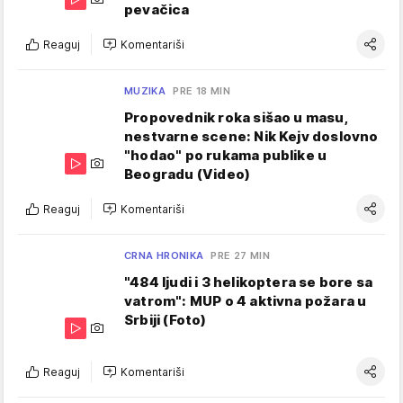
pevačica
Reaguj
Komentariši
MUZIKA
PRE 18 MIN
Propovednik roka sišao u masu,
nestvarne scene: Nik Kejv doslovno
"hodao" po rukama publike u
Beogradu (Video)
Reaguj
Komentariši
CRNA HRONIKA
PRE 27 MIN
"484 ljudi i 3 helikoptera se bore sa
vatrom": MUP o 4 aktivna požara u
Srbiji (Foto)
Reaguj
Komentariši