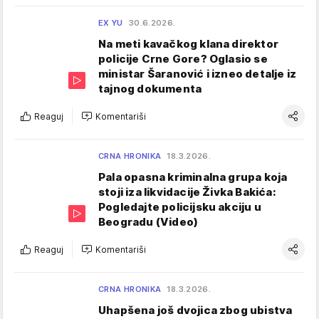
EX YU
30.6.2026.
Na meti kavačkog klana direktor
policije Crne Gore? Oglasio se
ministar Šaranović i izneo detalje iz
tajnog dokumenta
Reaguj
Komentariši
CRNA HRONIKA
18.3.2026.
Pala opasna kriminalna grupa koja
stoji iza likvidacije Živka Bakića:
Pogledajte policijsku akciju u
Beogradu (Video)
Reaguj
Komentariši
CRNA HRONIKA
18.3.2026.
Uhapšena još dvojica zbog ubistva