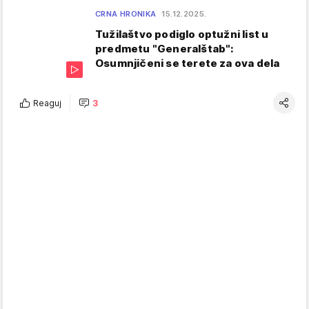
CRNA HRONIKA
15.12.2025.
Tužilaštvo podiglo optužni list u
predmetu "Generalštab":
Osumnjičeni se terete za ova dela
Reaguj
3