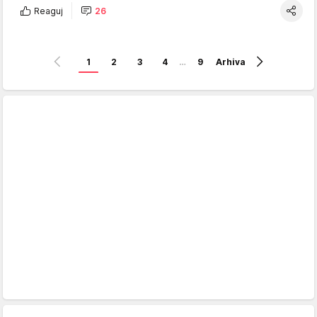
Reaguj
26
1
2
3
4
…
9
Arhiva