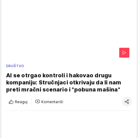
DRUŠTVO
AI se otrgao kontroli i hakovao drugu
kompaniju: Stručnjaci otkrivaju da li nam
preti mračni scenario i "pobuna mašina"
Reaguj
Komentariši