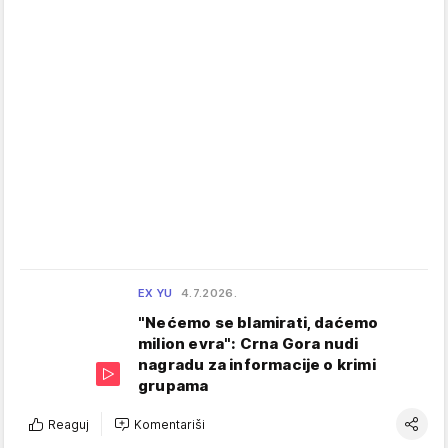
EX YU
4.7.2026.
"Nećemo se blamirati, daćemo
milion evra": Crna Gora nudi
nagradu za informacije o krimi
grupama
Reaguj
Komentariši