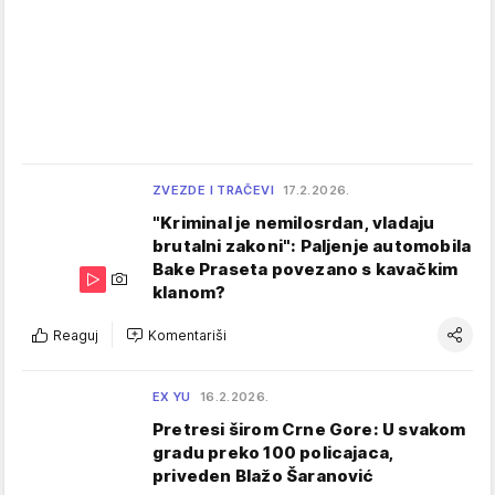
ZVEZDE I TRAČEVI
17.2.2026.
"Kriminal je nemilosrdan, vladaju
brutalni zakoni": Paljenje automobila
Bake Praseta povezano s kavačkim
klanom?
Reaguj
Komentariši
EX YU
16.2.2026.
Pretresi širom Crne Gore: U svakom
gradu preko 100 policajaca,
priveden Blažo Šaranović