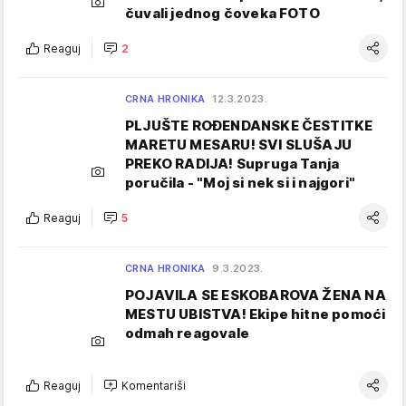
čuvali jednog čoveka FOTO
Reaguj
2
CRNA HRONIKA
12.3.2023.
PLJUŠTE ROĐENDANSKE ČESTITKE
MARETU MESARU! SVI SLUŠAJU
PREKO RADIJA! Supruga Tanja
poručila - "Moj si nek si i najgori"
Reaguj
5
CRNA HRONIKA
9.3.2023.
POJAVILA SE ESKOBAROVA ŽENA NA
MESTU UBISTVA! Ekipe hitne pomoći
odmah reagovale
Reaguj
Komentariši