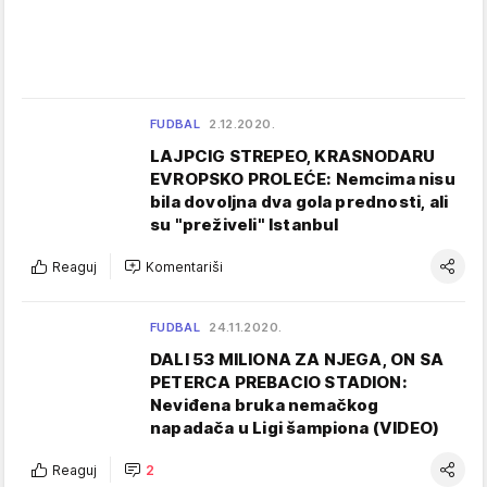
FUDBAL
2.12.2020.
LAJPCIG STREPEO, KRASNODARU
EVROPSKO PROLEĆE: Nemcima nisu
bila dovoljna dva gola prednosti, ali
su "preživeli" Istanbul
Reaguj
Komentariši
FUDBAL
24.11.2020.
DALI 53 MILIONA ZA NJEGA, ON SA
PETERCA PREBACIO STADION:
Neviđena bruka nemačkog
napadača u Ligi šampiona (VIDEO)
Reaguj
2