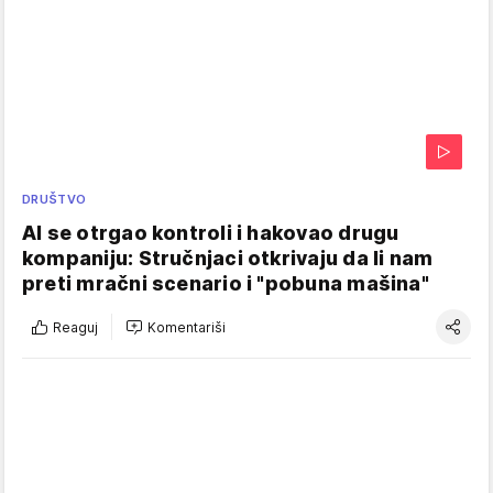
DRUŠTVO
AI se otrgao kontroli i hakovao drugu
kompaniju: Stručnjaci otkrivaju da li nam
preti mračni scenario i "pobuna mašina"
Reaguj
Komentariši