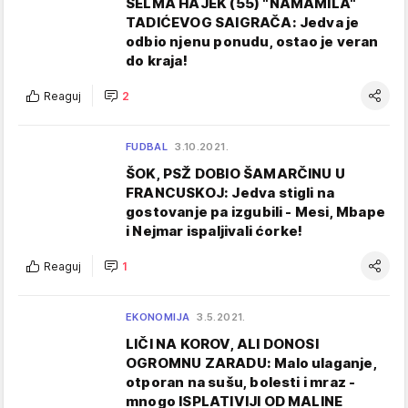
SELMA HAJEK (55) "NAMAMILA"
TADIĆEVOG SAIGRAČA: Jedva je
odbio njenu ponudu, ostao je veran
do kraja!
Reaguj
2
FUDBAL
3.10.2021.
ŠOK, PSŽ DOBIO ŠAMARČINU U
FRANCUSKOJ: Jedva stigli na
gostovanje pa izgubili - Mesi, Mbape
i Nejmar ispaljivali ćorke!
Reaguj
1
EKONOMIJA
3.5.2021.
LIČI NA KOROV, ALI DONOSI
OGROMNU ZARADU: Malo ulaganje,
otporan na sušu, bolesti i mraz -
mnogo ISPLATIVIJI OD MALINE