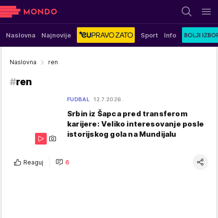
Naslovna
Najnovije
Sport
Info
Naslovna
ren
#
ren
FUDBAL
12.7.2026.
Srbin iz Šapca pred transferom
karijere: Veliko interesovanje posle
istorijskog gola na Mundijalu
Reaguj
6