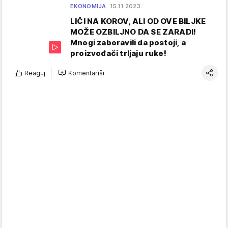
EKONOMIJA
15.11.2023.
LIČI NA KOROV, ALI OD OVE BILJKE
MOŽE OZBILJNO DA SE ZARADI!
Mnogi zaboravili da postoji, a
proizvođači trljaju ruke!
Reaguj
Komentariši