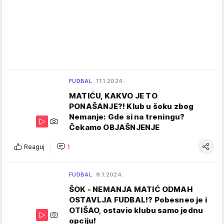
FUDBAL
11.1.2024.
MATIĆU, KAKVO JE TO
PONAŠANJE?! Klub u šoku zbog
Nemanje: Gde si na treningu?
Čekamo OBJAŠNJENJE
Reaguj
1
FUDBAL
9.1.2024.
ŠOK - NEMANJA MATIĆ ODMAH
OSTAVLJA FUDBAL!? Pobesneo je i
OTIŠAO, ostavio klubu samo jednu
opciju!