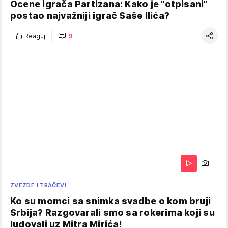
Ocene igrača Partizana: Kako je "otpisani"
postao najvažniji igrač Saše Ilića?
Reaguj
9
ZVEZDE I TRAČEVI
Ko su momci sa snimka svadbe o kom bruji
Srbija? Razgovarali smo sa rokerima koji su
ludovali uz Mitra Mirića!