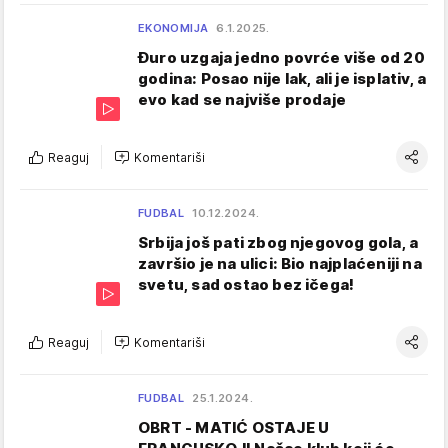
EKONOMIJA
6.1.2025.
Đuro uzgaja jedno povrće više od 20
godina: Posao nije lak, ali je isplativ, a
evo kad se najviše prodaje
Reaguj
Komentariši
FUDBAL
10.12.2024.
Srbija još pati zbog njegovog gola, a
završio je na ulici: Bio najplaćeniji na
svetu, sad ostao bez ičega!
Reaguj
Komentariši
FUDBAL
25.1.2024.
OBRT - MATIĆ OSTAJE U