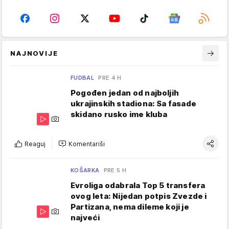
NAJNOVIJE
FUDBAL
PRE 4 H
Pogođen jedan od najboljih
ukrajinskih stadiona: Sa fasade
skidano rusko ime kluba
Reaguj
Komentariši
KOŠARKA
PRE 5 H
Evroliga odabrala Top 5 transfera
ovog leta: Nijedan potpis Zvezde i
Partizana, nema dileme koji je
najveći