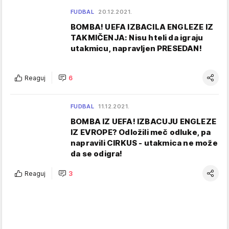
FUDBAL
20.12.2021.
BOMBA! UEFA IZBACILA ENGLEZE IZ
TAKMIČENJA: Nisu hteli da igraju
utakmicu, napravljen PRESEDAN!
Reaguj
6
FUDBAL
11.12.2021.
BOMBA IZ UEFA! IZBACUJU ENGLEZE
IZ EVROPE? Odložili meč odluke, pa
napravili CIRKUS - utakmica ne može
da se odigra!
Reaguj
3