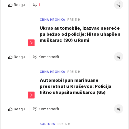
Reaguj
1
CRNA HRONIKA
PRE 5 H
Ukrao automobile, izazvao nesreće
pa bežao od policije: Hitno uhapšen
muškarac (30) u Rumi
Reaguj
Komentariši
CRNA HRONIKA
PRE 5 H
Automobil pun marihuane
presretnut u Kruševcu: Policija
hitno uhapsila muškarca (65)
Reaguj
Komentariši
KULTURA
PRE 5 H