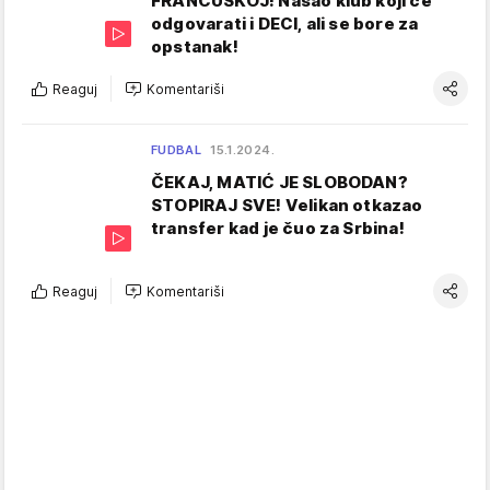
FRANCUSKOJ! Našao klub koji će
odgovarati i DECI, ali se bore za
opstanak!
Reaguj
Komentariši
FUDBAL
15.1.2024.
ČEKAJ, MATIĆ JE SLOBODAN?
STOPIRAJ SVE! Velikan otkazao
transfer kad je čuo za Srbina!
Reaguj
Komentariši