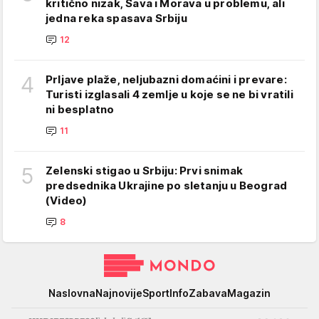
kritično nizak, Sava i Morava u problemu, ali
jedna reka spasava Srbiju
12
4
Prljave plaže, neljubazni domaćini i prevare:
Turisti izglasali 4 zemlje u koje se ne bi vratili
ni besplatno
11
5
Zelenski stigao u Srbiju: Prvi snimak
predsednika Ukrajine po sletanju u Beograd
(Video)
8
Mondo
Naslovna
Najnovije
Sport
Info
Zabava
Magazin