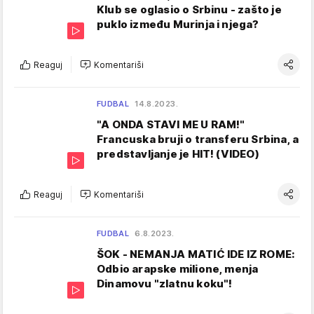
Klub se oglasio o Srbinu - zašto je
puklo između Murinja i njega?
Reaguj
Komentariši
FUDBAL
14.8.2023.
"A ONDA STAVI ME U RAM!"
Francuska bruji o transferu Srbina, a
predstavljanje je HIT! (VIDEO)
Reaguj
Komentariši
FUDBAL
6.8.2023.
ŠOK - NEMANJA MATIĆ IDE IZ ROME:
Odbio arapske milione, menja
Dinamovu "zlatnu koku"!