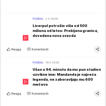
FUDBAL
2.2.2026.
Liverpul potrošio više od 500
miliona od letos: Probijena granica,
dovedena nova zvezda
Reaguj
Komentariši
FUDBAL
19.5.2025.
Ušao u 94. minutu da mu pun stadion
uzvikne ime: Mandanda je najveća
legenda, ne zaboravljaju mu 600
mečeva
Reaguj
Komentariši