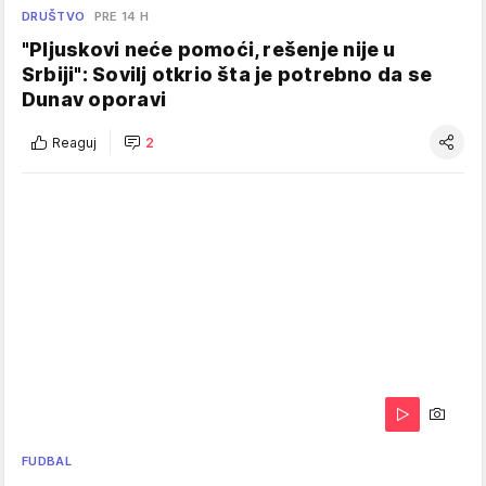
DRUŠTVO
PRE 14 H
"Pljuskovi neće pomoći, rešenje nije u
Srbiji": Sovilj otkrio šta je potrebno da se
Dunav oporavi
Reaguj
2
FUDBAL