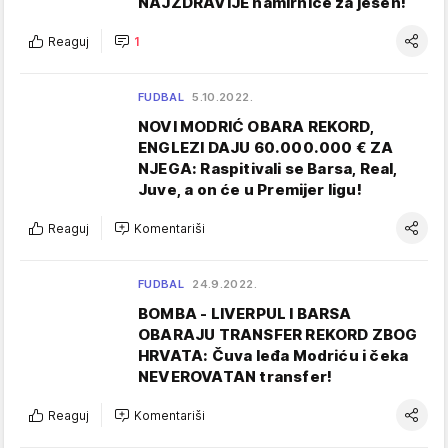
NAJZDRAVIJE namirnice za jesen!
Reaguj
1
FUDBAL
5.10.2022.
NOVI MODRIĆ OBARA REKORD,
ENGLEZI DAJU 60.000.000 € ZA
NJEGA: Raspitivali se Barsa, Real,
Juve, a on će u Premijer ligu!
Reaguj
Komentariši
FUDBAL
24.9.2022.
BOMBA - LIVERPUL I BARSA
OBARAJU TRANSFER REKORD ZBOG
HRVATA: Čuva leđa Modriću i čeka
NEVEROVATAN transfer!
Reaguj
Komentariši