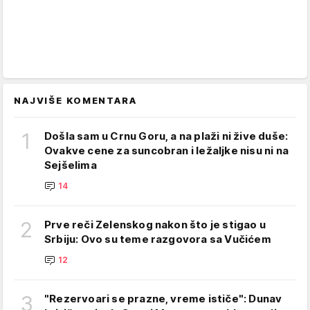
NAJVIŠE KOMENTARA
1
Došla sam u Crnu Goru, a na plaži ni žive duše:
Ovakve cene za suncobran i ležaljke nisu ni na
Sejšelima
14
2
Prve reči Zelenskog nakon što je stigao u
Srbiju: Ovo su teme razgovora sa Vučićem
12
3
"Rezervoari se prazne, vreme ističe": Dunav