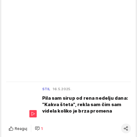
STIL
16.5.2025.
Pila sam sirup od rena nedelju dana:
"Kakva šteta", rekla sam čim sam
videla koliko je brza promena
Reaguj
1