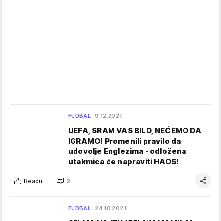
FUDBAL
9.12.2021.
UEFA, SRAM VAS BILO, NEĆEMO DA
IGRAMO! Promenili pravilo da
udovolje Englezima - odložena
utakmica će napraviti HAOS!
Reaguj
2
FUDBAL
24.10.2021.