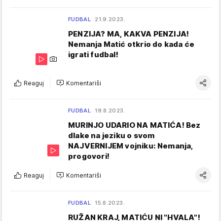
FUDBAL
21.9.2023.
PENZIJA? MA, KAKVA PENZIJA!
Nemanja Matić otkrio do kada će
igrati fudbal!
Reaguj
Komentariši
FUDBAL
19.8.2023.
MURINJO UDARIO NA MATIĆA! Bez
dlake na jeziku o svom
NAJVERNIJEM vojniku: Nemanja,
progovori!
Reaguj
Komentariši
FUDBAL
15.8.2023.
RUŽAN KRAJ, MATIĆU NI "HVALA"!