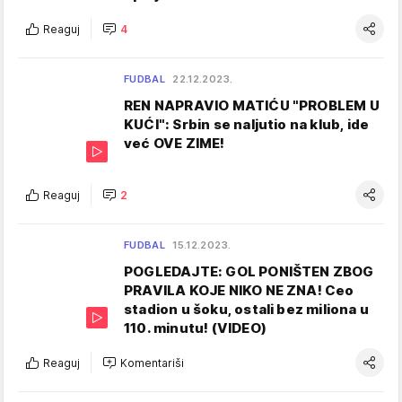
Reaguj
4
FUDBAL
22.12.2023.
REN NAPRAVIO MATIĆU "PROBLEM U
KUĆI": Srbin se naljutio na klub, ide
već OVE ZIME!
Reaguj
2
FUDBAL
15.12.2023.
POGLEDAJTE: GOL PONIŠTEN ZBOG
PRAVILA KOJE NIKO NE ZNA! Ceo
stadion u šoku, ostali bez miliona u
110. minutu! (VIDEO)
Reaguj
Komentariši