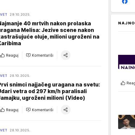
SVET
29.10.2025.
Najmanje 40 mrtvih nakon prolaska
NAJNO
uragana Melisa: Jezive scene nakon
zastrašujuće oluje, milioni ugroženi na
Karibima
Reaguj
Komentariši
SVET
28.10.2025.
Reag
Prvi snimci najjačeg uragana na svetu:
Udari vetra od 297 km/h paralisali
Jamajku, ugroženi milioni (Video)
Reaguj
Komentariši
SVET
28.10.2025.