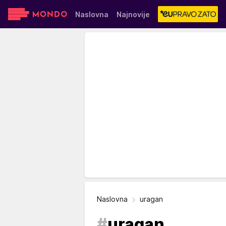
Naslovna
Najnovije
Sensa
Stvar ukusa
Yumama
Naslovna
uragan
#
uragan