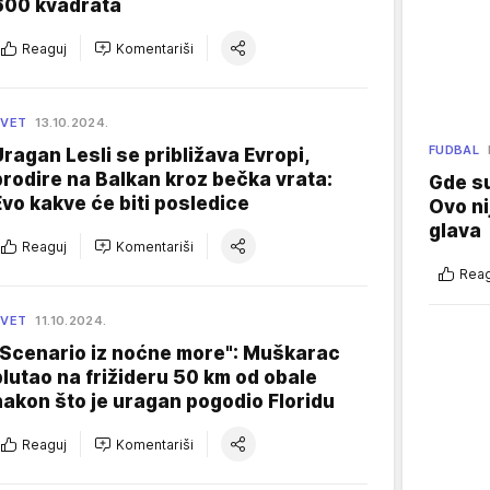
600 kvadrata
Reaguj
Komentariši
SVET
13.10.2024.
FUDBAL
Uragan Lesli se približava Evropi,
prodire na Balkan kroz bečka vrata:
Gde su
Evo kakve će biti posledice
Ovo ni
glava
Reaguj
Komentariši
Reag
SVET
11.10.2024.
"Scenario iz noćne more": Muškarac
plutao na frižideru 50 km od obale
nakon što je uragan pogodio Floridu
Reaguj
Komentariši