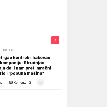
O
PRE 2 H
otrgao kontroli i hakovao
kompaniju: Stručnjaci
aju da li nam preti mračni
io i "pobuna mašina"
uj
Komentariši