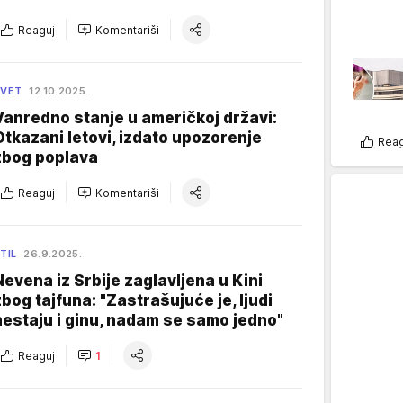
Reaguj
Komentariši
SVET
12.10.2025.
Vanredno stanje u američkoj državi:
Otkazani letovi, izdato upozorenje
Reag
zbog poplava
Reaguj
Komentariši
TIL
26.9.2025.
Nevena iz Srbije zaglavljena u Kini
zbog tajfuna: "Zastrašujuće je, ljudi
nestaju i ginu, nadam se samo jedno"
Reaguj
1