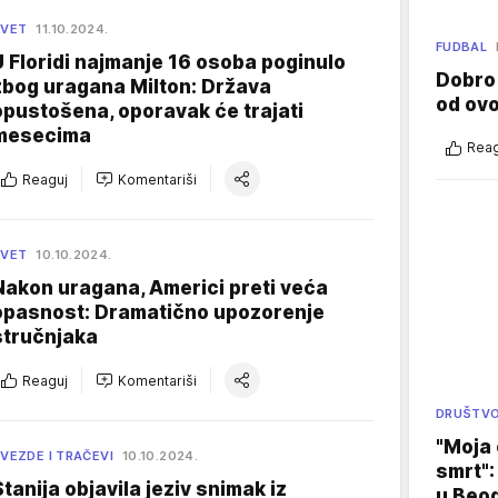
SVET
11.10.2024.
FUDBAL
U Floridi najmanje 16 osoba poginulo
Dobro
zbog uragana Milton: Država
od ov
opustošena, oporavak će trajati
mesecima
Reag
Reaguj
Komentariši
SVET
10.10.2024.
Nakon uragana, Americi preti veća
opasnost: Dramatično upozorenje
stručnjaka
Reaguj
Komentariši
DRUŠTV
"Moja 
VEZDE I TRAČEVI
10.10.2024.
smrt":
Stanija objavila jeziv snimak iz
u Beog