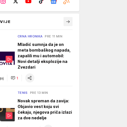
VIJE
CRNA HRONIKA
PRE 11 MIN
Mladić sumnja da je on
meta bombaškog napada,
zapalili mu i automobil:
Novi detalji eksplozije na
Zvezdari
uj
1
TENIS
PRE 13 MIN
Novak spreman da zavija:
Objavio vest koju svi
čekaju, njegova priča izlazi
za dve nedelje