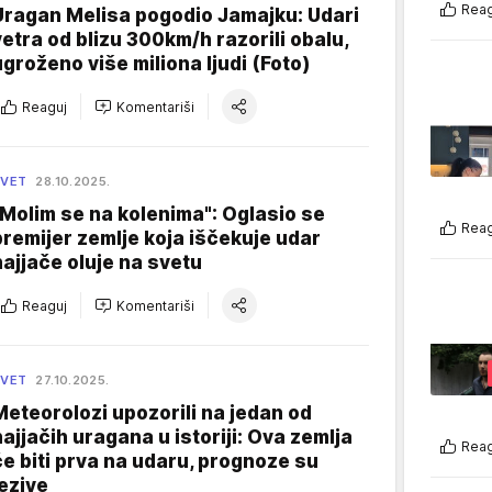
Reag
Uragan Melisa pogodio Jamajku: Udari
vetra od blizu 300km/h razorili obalu,
ugroženo više miliona ljudi (Foto)
Reaguj
Komentariši
SVET
28.10.2025.
"Molim se na kolenima": Oglasio se
Reag
premijer zemlje koja iščekuje udar
najjače oluje na svetu
Reaguj
Komentariši
SVET
27.10.2025.
Meteorolozi upozorili na jedan od
najjačih uragana u istoriji: Ova zemlja
Reag
će biti prva na udaru, prognoze su
jezive