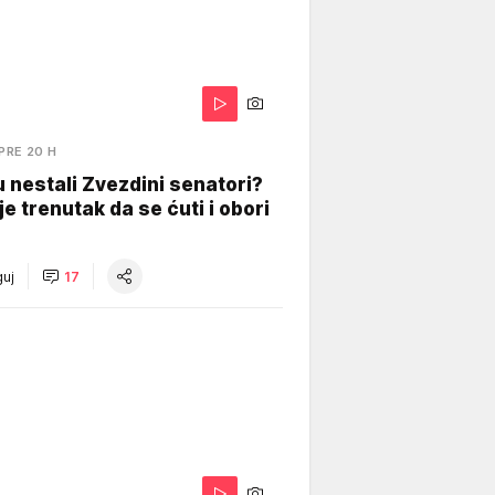
PRE 20 H
 nestali Zvezdini senatori?
je trenutak da se ćuti i obori
uj
17