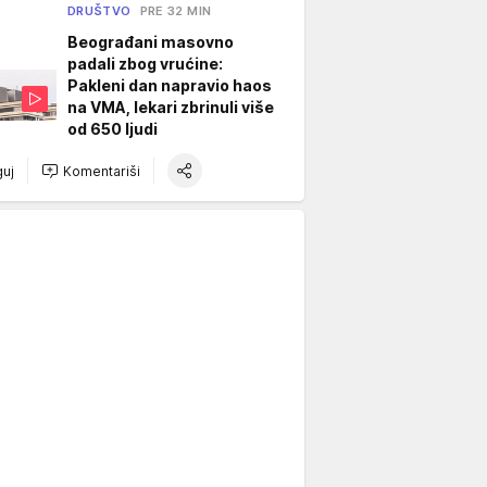
DRUŠTVO
PRE 32 MIN
Beograđani masovno
padali zbog vrućine:
Pakleni dan napravio haos
na VMA, lekari zbrinuli više
od 650 ljudi
uj
Komentariši