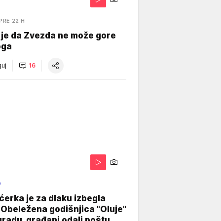
PRE 22 H
 je da Zvezda ne može gore
oga
uj
16
O
ćerka je za dlaku izbegla
 Obeležena godišnjica "Oluje"
radu, građani odali poštu