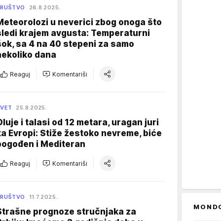
DRUŠTVO
26.8.2025.
Meteorolozi u neverici zbog onoga što
sledi krajem avgusta: Temperaturni
šok, sa 4 na 40 stepeni za samo
nekoliko dana
Reaguj
Komentariši
SVET
25.8.2025.
Oluje i talasi od 12 metara, uragan juri
ka Evropi: Stiže žestoko nevreme, biće
pogođen i Mediteran
Reaguj
Komentariši
DRUŠTVO
11.7.2025.
MOND
Strašne prognoze stručnjaka za