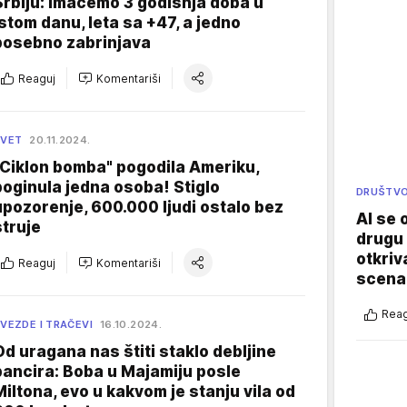
Srbiju: Imaćemo 3 godišnja doba u
istom danu, leta sa +47, a jedno
posebno zabrinjava
Reaguj
Komentariši
SVET
20.11.2024.
"Ciklon bomba" pogodila Ameriku,
poginula jedna osoba! Stiglo
DRUŠTV
upozorenje, 600.000 ljudi ostalo bez
AI se 
struje
drugu 
otkriv
Reaguj
Komentariši
scenar
Reag
VEZDE I TRAČEVI
16.10.2024.
Od uragana nas štiti staklo debljine
pancira: Boba u Majamiju posle
Miltona, evo u kakvom je stanju vila od