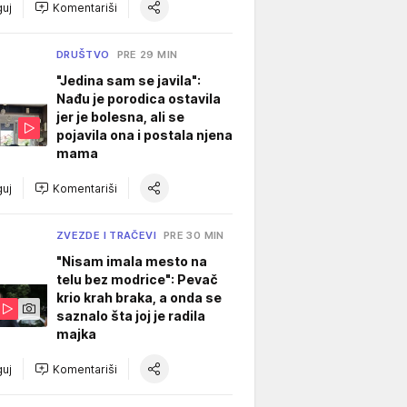
uj
Komentariši
DRUŠTVO
PRE 29 MIN
"Jedina sam se javila":
Nađu je porodica ostavila
jer je bolesna, ali se
pojavila ona i postala njena
mama
uj
Komentariši
ZVEZDE I TRAČEVI
PRE 30 MIN
"Nisam imala mesto na
telu bez modrice": Pevač
krio krah braka, a onda se
saznalo šta joj je radila
majka
uj
Komentariši