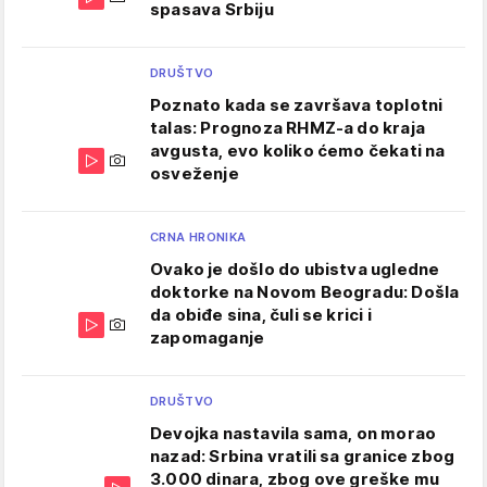
spasava Srbiju
DRUŠTVO
Poznato kada se završava toplotni
talas: Prognoza RHMZ-a do kraja
avgusta, evo koliko ćemo čekati na
osveženje
CRNA HRONIKA
Ovako je došlo do ubistva ugledne
doktorke na Novom Beogradu: Došla
da obiđe sina, čuli se krici i
zapomaganje
DRUŠTVO
Devojka nastavila sama, on morao
nazad: Srbina vratili sa granice zbog
3.000 dinara, zbog ove greške mu