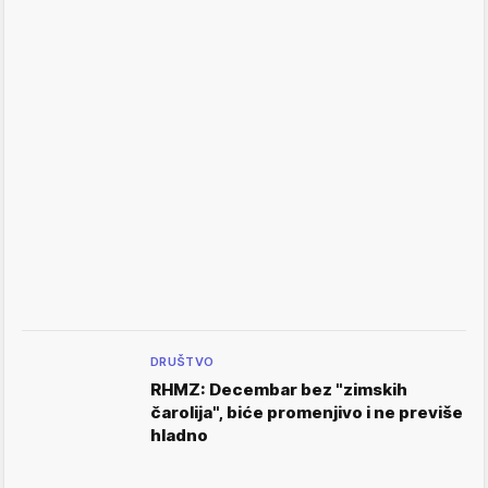
DRUŠTVO
RHMZ: Decembar bez "zimskih
čarolija", biće promenjivo i ne previše
hladno