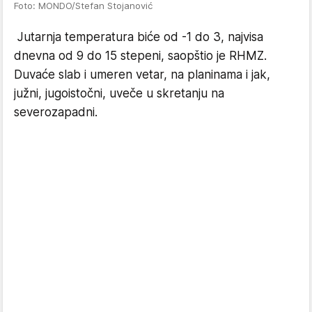
Foto: MONDO/Stefan Stojanović
Jutarnja temperatura biće od -1 do 3, najvisa
dnevna od 9 do 15 stepeni, saopštio je RHMZ.
Duvaće slab i umeren vetar, na planinama i jak,
južni, jugoistočni, uveče u skretanju na
severozapadni.