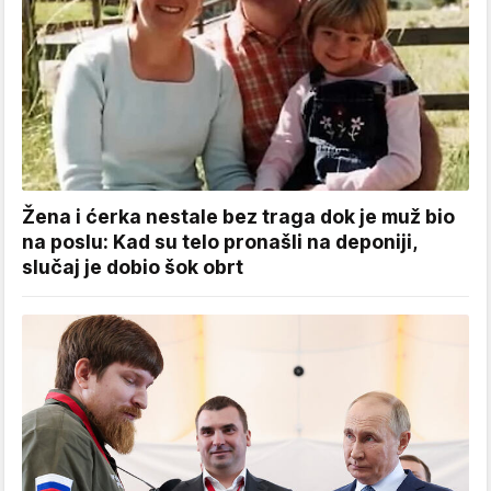
Žena i ćerka nestale bez traga dok je muž bio
na poslu: Kad su telo pronašli na deponiji,
slučaj je dobio šok obrt