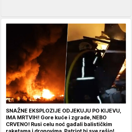
SNAŽNE EKSPLOZIJE ODJEKUJU PO KIJEVU,
IMA MRTVIH! Gore kuće i zgrade, NEBO
CRVENO! Rusi celu noć gađali balističkim
raketama i dronovima, Patriot bi sve rešio!