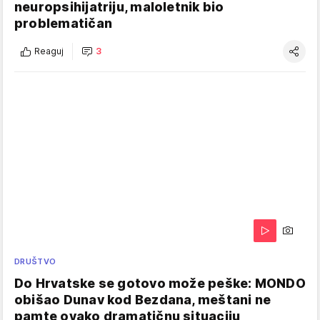
neuropsihijatriju, maloletnik bio
problematičan
Reaguj
3
DRUŠTVO
Do Hrvatske se gotovo može peške: MONDO
obišao Dunav kod Bezdana, meštani ne
pamte ovako dramatičnu situaciju