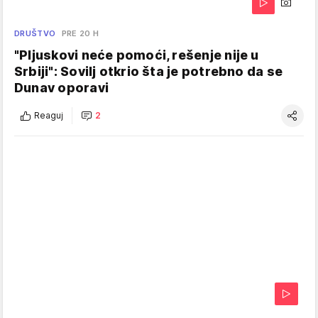
DRUŠTVO
PRE 20 H
"Pljuskovi neće pomoći, rešenje nije u
Srbiji": Sovilj otkrio šta je potrebno da se
Dunav oporavi
Reaguj
2