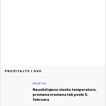
PROČITAJTE I OVO
DRUŠTVO
Neuobičajeno visoke temperature,
promena vremena tek posle 5.
februara