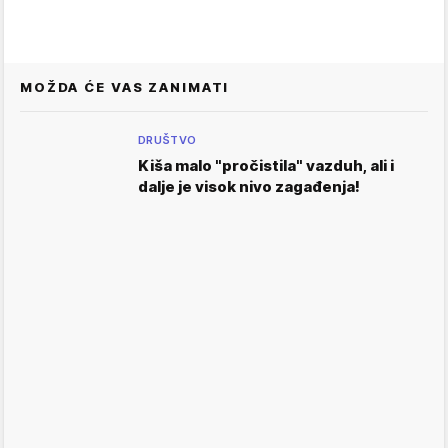
MOŽDA ĆE VAS ZANIMATI
DRUŠTVO
Kiša malo "pročistila" vazduh, ali i
dalje je visok nivo zagađenja!