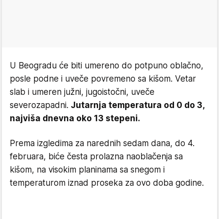
U Beogradu će biti umereno do potpuno oblačno,
posle podne i uveče povremeno sa kišom. Vetar
slab i umeren južni, jugoistočni, uveče
severozapadni.
Jutarnja temperatura od 0 do 3,
najviša dnevna oko 13 stepeni.
Prema izgledima za narednih sedam dana, do 4.
februara, biće česta prolazna naoblačenja sa
kišom, na visokim planinama sa snegom i
temperaturom iznad proseka za ovo doba godine.