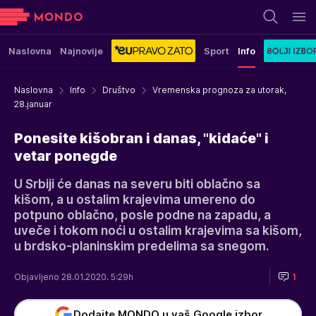
Naslovna
Najnovije
Sport
Info
Naslovna
Info
Društvo
Vremenska prognoza za utorak,
28.januar
Ponesite kišobran i danas, "kidaće" i
vetar ponegde
U Srbiji će danas na severu biti oblačno sa
kišom, a u ostalim krajevima umereno do
potpuno oblačno, posle podne na zapadu, a
uveče i tokom noći u ostalim krajevima sa kišom,
u brdsko-planinskim predelima sa snegom.
Objavljeno 28.01.2020. 5:29h
1
Dodajte MONDO u vaš Google izbor