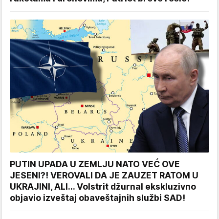
PUTIN UPADA U ZEMLJU NATO VEĆ OVE
JESENI?! VEROVALI DA JE ZAUZET RATOM U
UKRAJINI, ALI... Volstrit džurnal ekskluzivno
objavio izveštaj obaveštajnih službi SAD!