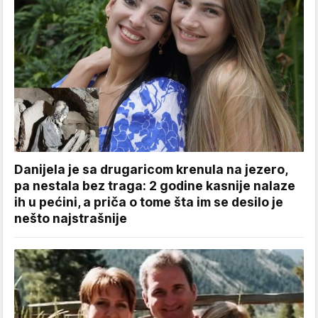
Danijela je sa drugaricom krenula na jezero,
pa nestala bez traga: 2 godine kasnije nalaze
ih u pećini, a priča o tome šta im se desilo je
nešto najstrašnije