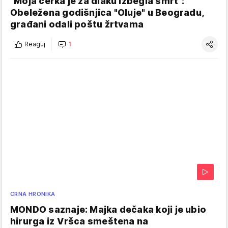
"Moja ćerka je za dlaku izbegla smrt":
Obeležena godišnjica "Oluje" u Beogradu,
građani odali poštu žrtvama
Reaguj
1
CRNA HRONIKA
MONDO saznaje: Majka dečaka koji je ubio
hirurga iz Vršca smeštena na