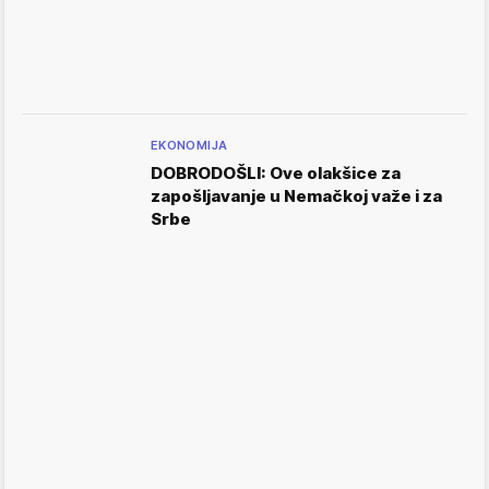
EKONOMIJA
DOBRODOŠLI: Ove olakšice za
zapošljavanje u Nemačkoj važe i za
Srbe