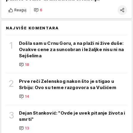
Reaguj
6
NAJVIŠE KOMENTARA
1
Došla sam u Crnu Goru, a na plaži ni žive duše:
Ovakve cene za suncobran i ležaljke nisu ni na
Sejšelima
18
2
Prve reči Zelenskog nakon što je stigao u
Srbiju: Ovo su teme razgovora sa Vučićem
14
3
Dejan Stanković: "Ovde je uvek pitanje života i
smrti"
13