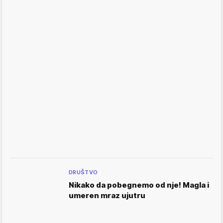
DRUŠTVO
Nikako da pobegnemo od nje! Magla i
umeren mraz ujutru