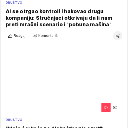
DRUŠTVO
AI se otrgao kontroli i hakovao drugu
kompaniju: Stručnjaci otkrivaju da li nam
preti mračni scenario i "pobuna mašina"
Reaguj
Komentariši
DRUŠTVO