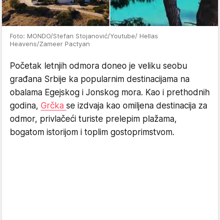
Foto: MONDO/Stefan Stojanović/Youtube/ Hellas
Heavens/Zameer Pactyan
Početak letnjih odmora doneo je veliku seobu
građana Srbije ka popularnim destinacijama na
obalama Egejskog i Jonskog mora. Kao i prethodnih
godina,
Grčka
se izdvaja kao omiljena destinacija za
odmor, privlačeći turiste prelepim plažama,
bogatom istorijom i toplim gostoprimstvom.