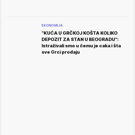
EKONOMIJA
"KUĆA U GRČKOJ KOŠTA KOLIKO
DEPOZIT ZA STAN U BEOGRADU":
Istraživali smo u čemu je caka i šta
sve Grci prodaju