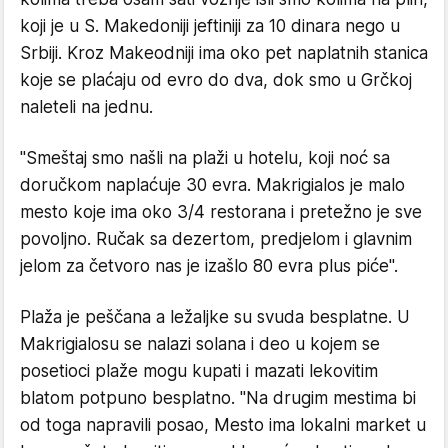
koji je u S. Makedoniji jeftiniji za 10 dinara nego u
Srbiji. Kroz Makeodniji ima oko pet naplatnih stanica
koje se plaćaju od evro do dva, dok smo u Grčkoj
naleteli na jednu.
"Smeštaj smo našli na plaži u hotelu, koji noć sa
doručkom naplaćuje 30 evra. Makrigialos je malo
mesto koje ima oko 3/4 restorana i pretežno je sve
povoljno. Ručak sa dezertom, predjelom i glavnim
jelom za četvoro nas je izašlo 80 evra plus piće".
Plaža je peščana a ležaljke su svuda besplatne. U
Makrigialosu se nalazi solana i deo u kojem se
posetioci plaže mogu kupati i mazati lekovitim
blatom potpuno besplatno. "Na drugim mestima bi
od toga napravili posao, Mesto ima lokalni market u