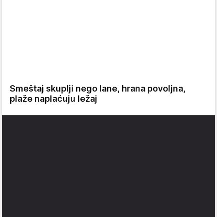
Smeštaj skuplji nego lane, hrana povoljna,
plaže naplaćuju ležaj