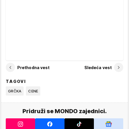
Prethodna vest
Sledeća vest
TAGOVI
GRČKA
CENE
Pridruži se MONDO zajednici.