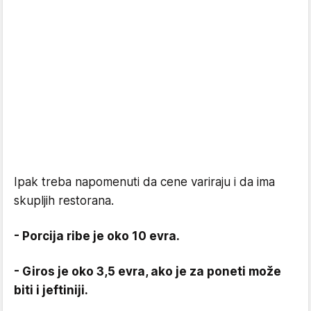
Ipak treba napomenuti da cene variraju i da ima
skupljih restorana.
- Porcija ribe je oko 10 evra.
- Giros je oko 3,5 evra, ako je za poneti može
biti i jeftiniji.