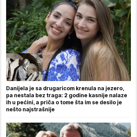
Danijela je sa drugaricom krenula na jezero,
pa nestala bez traga: 2 godine kasnije nalaze
ih u pećini, a priča o tome šta im se desilo je
nešto najstrašnije