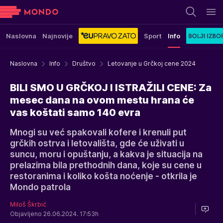
Naslovna
Najnovije
Sport
Info
Naslovna
Info
Društvo
Letovanje u Grčkoj cene 2024
BILI SMO U GRČKOJ I ISTRAŽILI CENE: Za
mesec dana na ovom mestu hrana će
vas koštati samo 140 evra
Mnogi su već spakovali kofere i krenuli put
grčkih ostrva i letovališta, gde će uživati u
suncu, moru i opuštanju, a kakva je situacija na
prelazima bila prethodnih dana, koje su cene u
restoranima i koliko košta noćenje - otkrila je
Mondo patrola
Miloš Škrbić
Objavljeno 26.06.2024. 17:53h