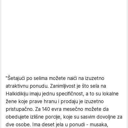
"Šetajući po selima možete naići na izuzetno
atraktivnu ponudu. Zanimljivost je što sela na
Halkidikiju imaju jednu specifičnost, a to su lokalne
žene koje prave hranu i prodaju je izuzetno
pristupačno. Za 140 evra mesečno možete da
obedujete izlišne porcije, koje su sasvim dovoljne za
dve osobe. Ima deset jela u ponudi - musaka,