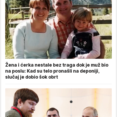
Žena i ćerka nestale bez traga dok je muž bio
na poslu: Kad su telo pronašli na deponiji,
slučaj je dobio šok obrt