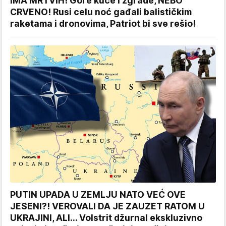
IMA MRTVIH! Gore kuće i zgrade, NEBO
CRVENO! Rusi celu noć gađali balističkim
raketama i dronovima, Patriot bi sve rešio!
PUTIN UPADA U ZEMLJU NATO VEĆ OVE
JESENI?! VEROVALI DA JE ZAUZET RATOM U
UKRAJINI, ALI... Volstrit džurnal ekskluzivno