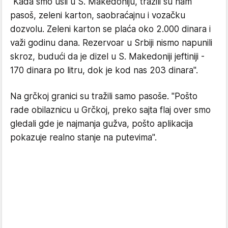
"Kada smo ušli u S. Makedoniju, tražili su nam
pasoš, zeleni karton, saobraćajnu i vozačku
dozvolu. Zeleni karton se plaća oko 2.000 dinara i
važi godinu dana. Rezervoar u Srbiji nismo napunili
skroz, budući da je dizel u S. Makedoniji jeftiniji -
170 dinara po litru, dok je kod nas 203 dinara".
Na grčkoj granici su tražili samo pasoše. "Pošto
rade obilaznicu u Grčkoj, preko sajta flaj over smo
gledali gde je najmanja gužva, pošto aplikacija
pokazuje realno stanje na putevima".