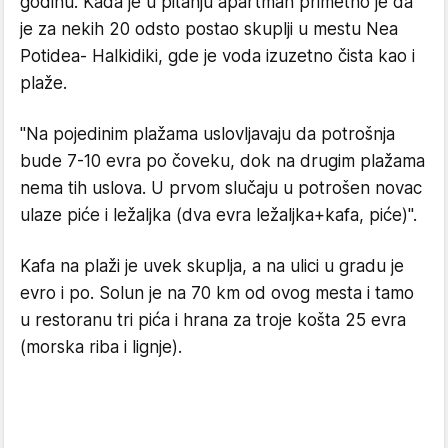
godinu. Kada je u pitanju apartman primetno je da
je za nekih 20 odsto postao skuplji u mestu Nea
Potidea- Halkidiki, gde je voda izuzetno čista kao i
plaže.
"Na pojedinim plažama uslovljavaju da potrošnja
bude 7-10 evra po čoveku, dok na drugim plažama
nema tih uslova. U prvom slučaju u potrošen novac
ulaze piće i ležaljka (dva evra ležaljka+kafa, piće)".
Kafa na plaži je uvek skuplja, a na ulici u gradu je
evro i po. Solun je na 70 km od ovog mesta i tamo
u restoranu tri pića i hrana za troje košta 25 evra
(morska riba i lignje).