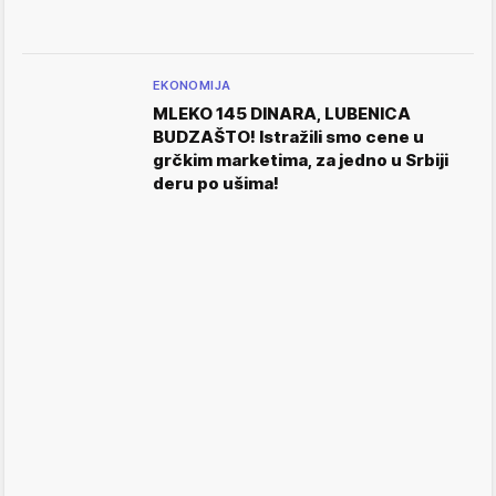
EKONOMIJA
MLEKO 145 DINARA, LUBENICA
BUDZAŠTO! Istražili smo cene u
grčkim marketima, za jedno u Srbiji
deru po ušima!