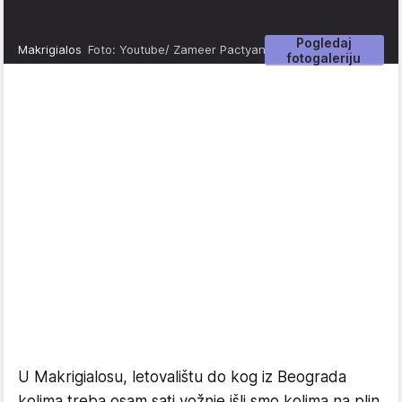
Pogledaj
Makrigialos
Foto: Youtube/ Zameer Pactyan
fotogaleriju
U Makrigialosu, letovalištu do kog iz Beograda
kolima treba osam sati vožnje išli smo kolima na plin,