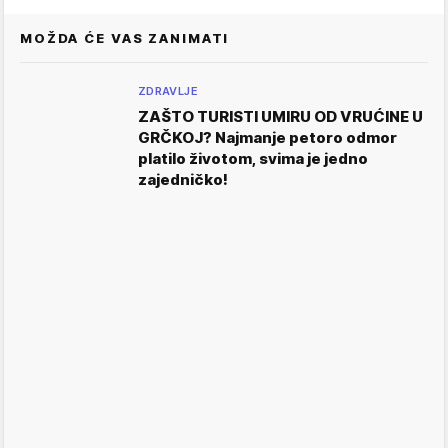
MOŽDA ĆE VAS ZANIMATI
ZDRAVLJE
ZAŠTO TURISTI UMIRU OD VRUĆINE U
GRČKOJ? Najmanje petoro odmor
platilo životom, svima je jedno
zajedničko!