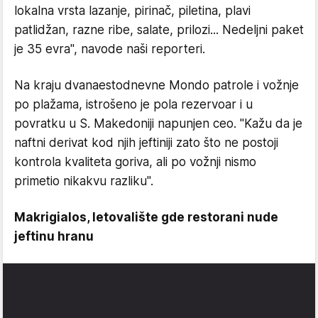
lokalna vrsta lazanje, pirinač, piletina, plavi
patlidžan, razne ribe, salate, prilozi... Nedeljni paket
je 35 evra", navode naši reporteri.
Na kraju dvanaestodnevne Mondo patrole i vožnje
po plažama, istrošeno je pola rezervoar i u
povratku u S. Makedoniji napunjen ceo. "Kažu da je
naftni derivat kod njih jeftiniji zato što ne postoji
kontrola kvaliteta goriva, ali po vožnji nismo
primetio nikakvu razliku".
Makrigialos, letovalište gde restorani nude
jeftinu hranu