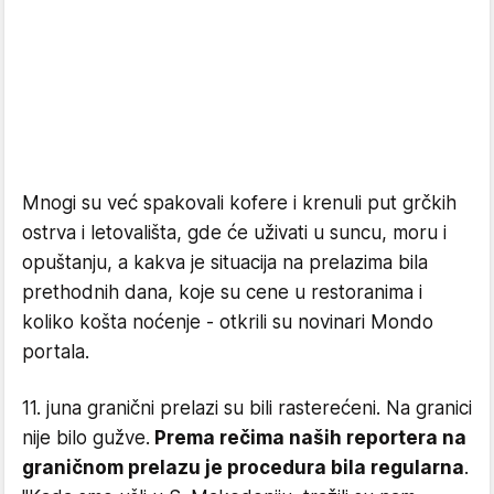
Mnogi su već spakovali kofere i krenuli put grčkih
ostrva i letovališta, gde će uživati u suncu, moru i
opuštanju, a kakva je situacija na prelazima bila
prethodnih dana, koje su cene u restoranima i
koliko košta noćenje - otkrili su novinari Mondo
portala.
11. juna granični prelazi su bili rasterećeni. Na granici
nije bilo gužve.
Prema rečima naših reportera na
graničnom prelazu je procedura bila regularna
.