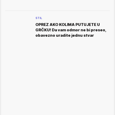
STIL
OPREZ AKO KOLIMA PUTUJETE U
GRČKU! Da vam odmor ne bi preseo,
obavezno uradite jednu stvar