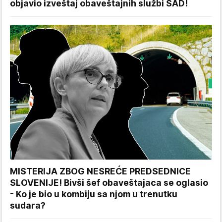
objavio izveštaj obaveštajnih službi SAD!
MISTERIJA ZBOG NESREĆE PREDSEDNICE
SLOVENIJE! Bivši šef obaveštajaca se oglasio
- Ko je bio u kombiju sa njom u trenutku
sudara?