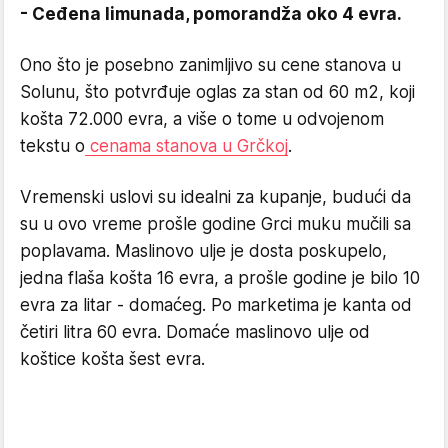
- Ceđena limunada, pomorandža oko 4 evra.
Ono što je posebno zanimljivo su cene stanova u
Solunu, što potvrđuje oglas za stan od 60 m2, koji
košta 72.000 evra, a više o tome u odvojenom
tekstu o
cenama stanova u Grčkoj
.
Vremenski uslovi su idealni za kupanje, budući da
su u ovo vreme prošle godine Grci muku mučili sa
poplavama. Maslinovo ulje je dosta poskupelo,
jedna flaša košta 16 evra, a prošle godine je bilo 10
evra za litar - domaćeg. Po marketima je kanta od
četiri litra 60 evra. Domaće maslinovo ulje od
koštice košta šest evra.