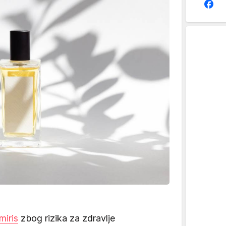
miris
zbog rizika za zdravlje