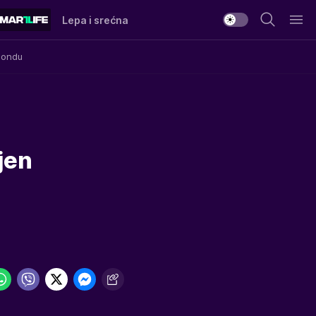
Lepa i srećna
Mondu
jen