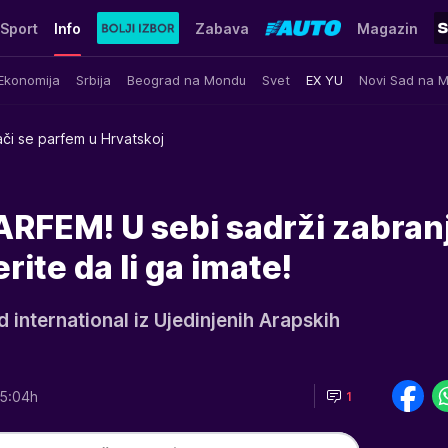
Sport
Info
Zabava
Magazin
Ekonomija
Srbija
Beograd na Mondu
Svet
EX YU
Novi Sad na 
ači se parfem u Hrvatskoj
RFEM! U sebi sadrži zabran
rite da li ga imate!
d international iz Ujedinjenih Arapskih
5:04h
1