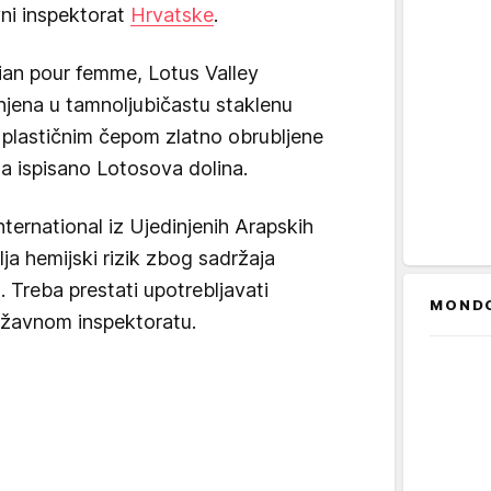
vni inspektorat
Hrvatske
.
ian pour femme, Lotus Valley
njena u tamnoljubičastu staklenu
 plastičnim čepom zlatno obrubljene
ma ispisano Lotosova dolina.
nternational iz Ujedinjenih Arapskih
ja hemijski rizik zbog sadržaja
 Treba prestati upotrebljavati
MOND
ržavnom inspektoratu.