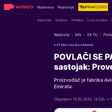
Naslovna
Najnovije
Najnovije
Društvo
Politika
Crna hronika
Sensa
Stvar ukusa
Yumama
Naslovna
Info
EX YU
Povl
POTENCIJALNO OPASAN
POVLAČI SE PA
sastojak: Prove
Proizvođač je fabrika Avi
Emirata.
Objavljeno 19.02.2024. 14:53h
→ 1