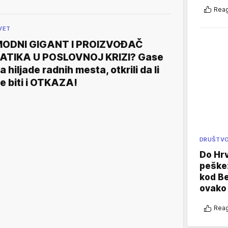
Reag
VET
ODNI GIGANT I PROIZVOĐAČ
ATIKA U POSLOVNOJ KRIZI? Gase
a hiljade radnih mesta, otkrili da li
e biti i OTKAZA!
DRUŠTV
Do Hr
peške
kod B
ovako 
Reag