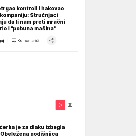
otrgao kontroli i hakovao
kompaniju: Stručnjaci
aju da li nam preti mračni
io i "pobuna mašina"
uj
Komentariši
O
ćerka je za dlaku izbegla
 Obeležena godišnjica