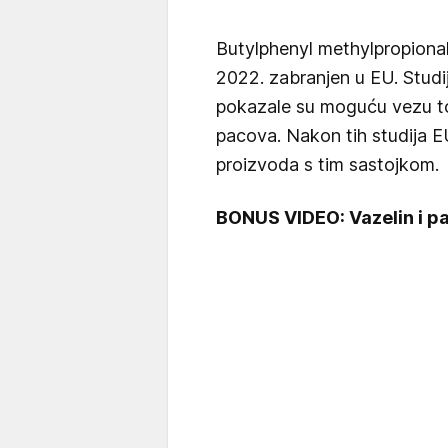
Butylphenyl methylpropional 
2022. zabranjen u EU. Studi
pokazale su moguću vezu t
pacova. Nakon tih studija EU
proizvoda s tim sastojkom.
BONUS VIDEO: Vazelin i p