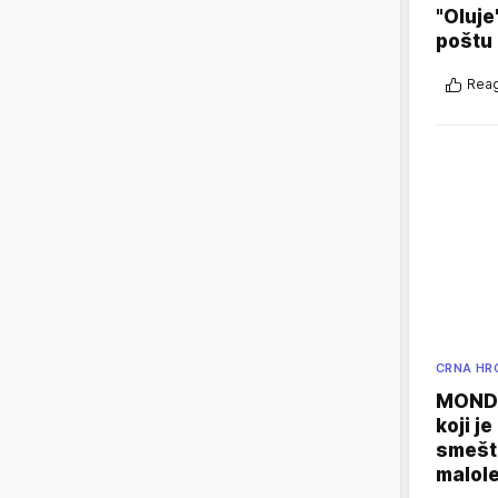
"Oluje
poštu
Reag
CRNA HR
MONDO
koji j
smešte
malole