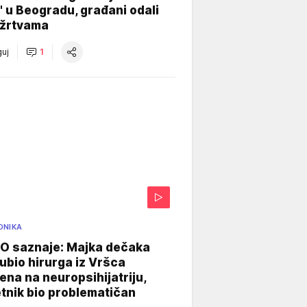
" u Beogradu, građani odali
 žrtvama
uj
1
ONIKA
 saznaje: Majka dečaka
e ubio hirurga iz Vršca
na na neuropsihijatriju,
tnik bio problematičan