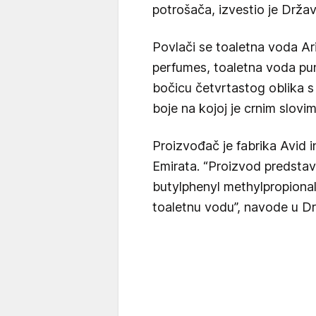
potrošača, izvestio je Drža
Povlači se toaletna voda Ar
perfumes, toaletna voda pu
bočicu četvrtastog oblika s
boje na kojoj je crnim slovi
Proizvođač je fabrika Avid i
Emirata. “Proizvod predstavl
butylphenyl methylpropional.
toaletnu vodu”, navode u D