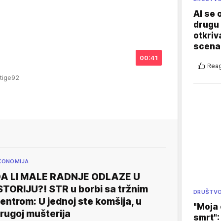
AI se 
drugu 
otkriv
scenar
00:41
Reag
stige92
KONOMIJA
A LI MALE RADNJE ODLAZE U
STORIJU?! STR u borbi sa tržnim
DRUŠTV
entrom: U jednoj ste komšija, u
"Moja 
rugoj mušterija
smrt":