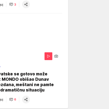
uj
3
O
vatske se gotovo može
: MONDO obišao Dunav
ezdana, meštani ne pamte
dramatičnu situaciju
uj
6