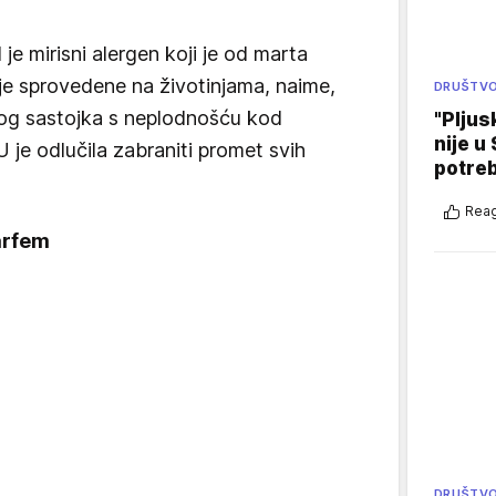
je mirisni alergen koji je od marta
je sprovedene na životinjama, naime,
DRUŠTV
og sastojka s neplodnošću kod
"Pljus
nije u 
 je odlučila zabraniti promet svih
potre
Reag
arfem
DRUŠTV