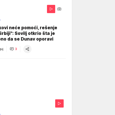
O
kovi neće pomoći, rešenje
Srbiji": Sovilj otkrio šta je
bno da se Dunav oporavi
uj
3
O