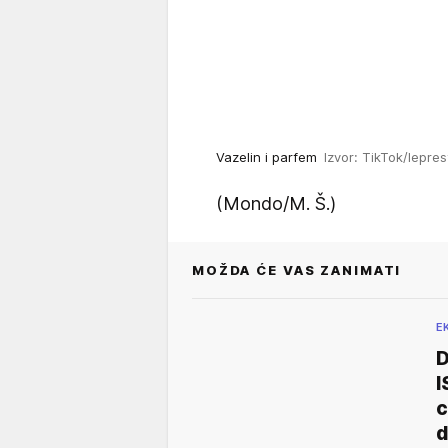
Vazelin i parfem
Izvor: TikTok/lepre
(Mondo/M. Š.)
MOŽDA ĆE VAS ZANIMATI
E
D
I
c
d