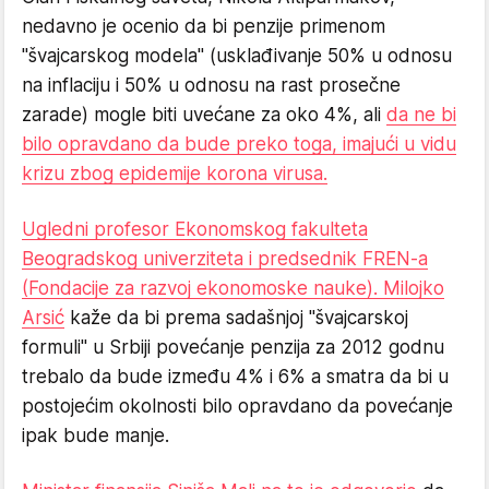
nedavno je ocenio da bi penzije primenom
"švajcarskog modela" (usklađivanje 50% u odnosu
na inflaciju i 50% u odnosu na rast prosečne
zarade) mogle biti uvećane za oko 4%, ali
da ne bi
bilo opravdano da bude preko toga, imajući u vidu
krizu zbog epidemije korona virusa.
Ugledni
profesor Ekonomskog fakulteta
Beogradskog univerziteta
i predsednik
FREN-a
(Fondacije za razvoj ekonomoske nauke).
Milojko
Arsić
kaže da bi prema sadašnjoj "švajcarskoj
formuli" u Srbiji povećanje penzija za 2012 godnu
trebalo da bude između 4% i 6% a smatra da
bi u
postojećim okolnosti bilo opravdano da povećanje
ipak bude manje.