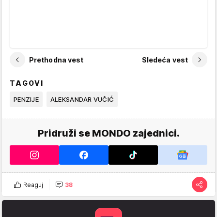
Prethodna vest
Sledeća vest
TAGOVI
PENZIJE
ALEKSANDAR VUČIĆ
Pridruži se MONDO zajednici.
Reaguj
38