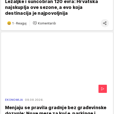
Ležaljke i suncobran 120 evra: Hrvatska
najskuplja ove sezone, a evo koja
destinacija je najpovoljnija
1
·
Reaguj
Komentariši
EKONOMIJA
08.08.2026.
Menjaju se pravila gradnje bez građevinske
dozvole: Nove mere za kuće, parkinge i