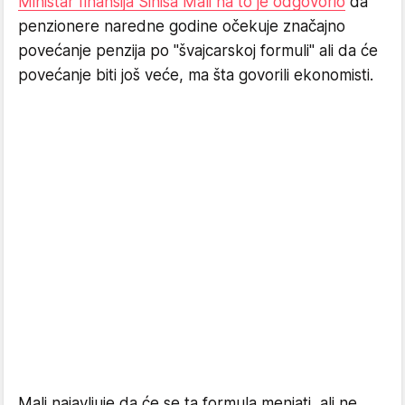
Ministar finansija Siniša Mali na to je odgovorio
da
penzionere naredne godine očekuje značajno
povećanje penzija po "švajcarskoj formuli" ali da će
povećanje biti još veće, ma šta govorili ekonomisti.
Mali najavljuje da će se ta formula menjati, ali ne