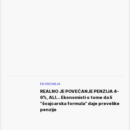
EKONOMIJA
REALNO JE POVEĆANJE PENZIJA 4-
6%, ALI... Ekonomisti o tome da li
"švajcarska formula" daje prevelike
penzije