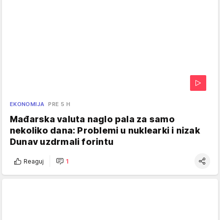
EKONOMIJA
PRE 5 H
Mađarska valuta naglo pala za samo
nekoliko dana: Problemi u nuklearki i nizak
Dunav uzdrmali forintu
Reaguj
1