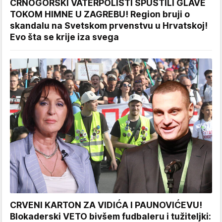
CRNOGORSKI VATERPOLISTI SPUSTILI GLAVE
TOKOM HIMNE U ZAGREBU! Region bruji o
skandalu na Svetskom prvenstvu u Hrvatskoj!
Evo šta se krije iza svega
CRVENI KARTON ZA VIDIĆA I PAUNOVIĆEVU!
Blokaderski VETO bivšem fudbaleru i tužiteljki: