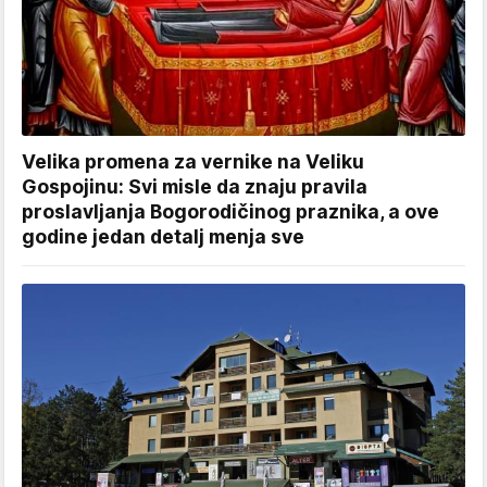
Velika promena za vernike na Veliku
Gospojinu: Svi misle da znaju pravila
proslavljanja Bogorodičinog praznika, a ove
godine jedan detalj menja sve