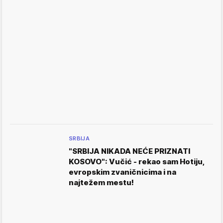
SRBIJA
"SRBIJA NIKADA NEĆE PRIZNATI
KOSOVO": Vučić - rekao sam Hotiju,
evropskim zvaničnicima i na
najtežem mestu!