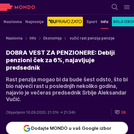
Naslovna
Najnovije
Sport
Info
Naslovna
Info
Ekonomija
vučić rast penzija penzije
DOBRA VEST ZA PENZIONERE: Deblji
penzioni ček za 6%, najavljuje
predsednik
Rast penzija mogao bi da bude šest odsto, što bi
bio najveći rast u poslednjih nekoliko godina,
najavio je večeras predsednik Srbije Aleksandar
Vučić.
Objavljeno 10.09.2020. 21:31h
→ 21:34h
38
Dodajte MONDO u vaš Google izbor