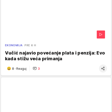
EKONOMIJA
PRE 6 H
Vučić najavio povećanje plata i penzija: Evo
kada stižu veća primanja
8
·
Reaguj
3