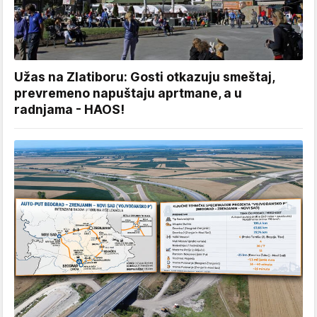
Užas na Zlatiboru: Gosti otkazuju smeštaj,
prevremeno napuštaju aprtmane, a u
radnjama - HAOS!