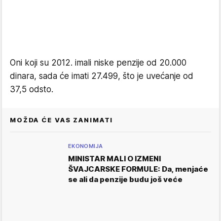
Oni koji su 2012. imali niske penzije od 20.000
dinara, sada će imati 27.499, što je uvećanje od
37,5 odsto.
MOŽDA ĆE VAS ZANIMATI
EKONOMIJA
MINISTAR MALI O IZMENI
ŠVAJCARSKE FORMULE: Da, menjaće
se ali da penzije budu još veće