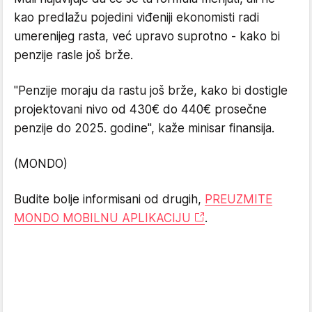
kao predlažu pojedini viđeniji ekonomisti radi
umerenijeg rasta, već upravo suprotno - kako bi
penzije rasle još brže.
"Penzije moraju da rastu još brže, kako bi dostigle
projektovani nivo od 430€ do 440€ prosečne
penzije do 2025. godine", kaže minisar finansija.
(MONDO)
Budite bolje informisani od drugih,
PREUZMITE
MONDO MOBILNU APLIKACIJU
.