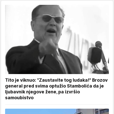
Tito je viknuo: "Zaustavite tog ludaka!" Brozov
general pred svima optužio Stambolića da je
ljubavnik njegove žene, pa izvršio
samoubistvo