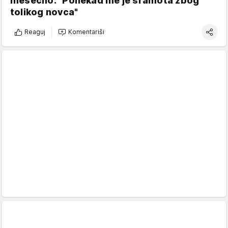
mesečno: "Ponekad me je sramota zbog
tolikog novca"
Reaguj
Komentariši