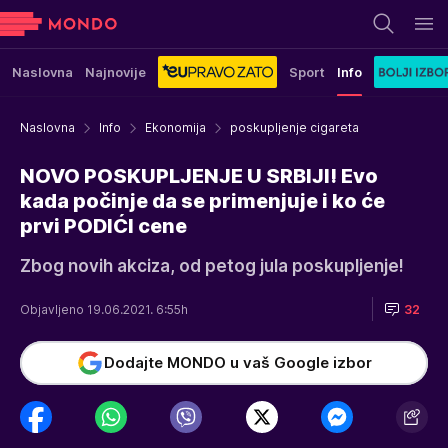
Naslovna
Najnovije
Sport
Info
Naslovna
Info
Ekonomija
poskupljenje cigareta
NOVO POSKUPLJENJE U SRBIJI! Evo
kada počinje da se primenjuje i ko će
prvi PODIĆI cene
Zbog novih akciza, od petog jula poskupljenje!
Objavljeno 19.06.2021. 6:55h
32
Dodajte MONDO u vaš Google izbor