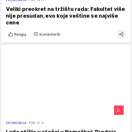
EKONOMIJA
PRE 19 H
Veliki preokret na tržištu rada: Fakultet više
nije presudan, evo koje veštine se najviše
cene
Reaguj
Komentariši
EKONOMIJA
PRE 21 H
Lada otišla u stečaj u Nemačkoj: Prodaja