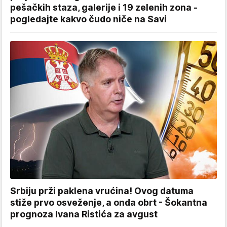
pešačkih staza, galerije i 19 zelenih zona -
pogledajte kakvo čudo niče na Savi
Srbiju prži paklena vrućina! Ovog datuma
stiže prvo osveženje, a onda obrt - Šokantna
prognoza Ivana Ristića za avgust