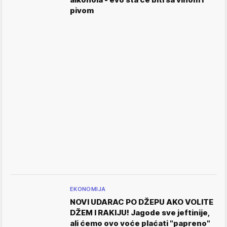
pivom
EKONOMIJA
NOVI UDARAC PO DŽEPU AKO VOLITE
DŽEM I RAKIJU! Jagode sve jeftinije,
ali ćemo ovo voće plaćati "papreno"