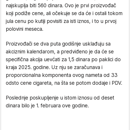
najskuplja biti 560 dinara. Ovo je prvi proizvođač
koji podiže cene, ali očekuje se da će i ostali tokom
jula cenu po kutiji povisiti za isti iznos, i to u prvoj
polovini meseca.
Proizvođači se dva puta godišnje usklađuju sa
akciznim kalendarom, a predviđeno je da će se
specifična akcija uevćati za 1,5 dinara po paklici do
kraja 2025. godine. Uz nju se zaračunava i
proporcionalna komponenta ovog nameta od 33
odsto cene cigareta, na šta se potom dodaje i PDV.
Poslednje poskupljenje u istom iznosu od deset
dinara bilo je 1. februara ove godine.