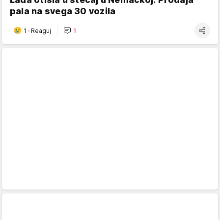
pala na svega 30 vozila
1
·
Reaguj
1