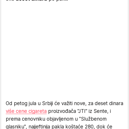
Od petog jula u Srbiji će važiti nove, za deset dinara
više cene cigareta
proizvođača "JTI" iz Sente, i
prema cenovniku objavljenom u "Službenom
glasniku", najjeftinija pakla koštaće 280, dok će