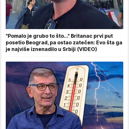
"Pomalo je grubo to što..." Britanac prvi put
posetio Beograd, pa ostao zatečen: Evo šta ga
je najviše iznenadilo u Srbiji (VIDEO)