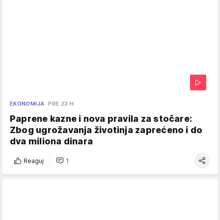
EKONOMIJA
PRE 23 H
Paprene kazne i nova pravila za stočare:
Zbog ugrožavanja životinja zaprećeno i do
dva miliona dinara
Reaguj
1