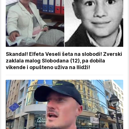
Skandal! Elfeta Veseli šeta na slobodi! Zverski
zaklala malog Slobodana (12), pa dobila
vikende i opušteno uživa na Ilidži!