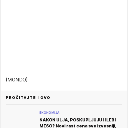
(MONDO)
PROČITAJTE I OVO
EKONOMIJA
NAKON ULJA, POSKUPLJUJU HLEB I
MESO? Novi rast cena sve izvesniji,