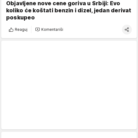
Objavljene nove cene goriva u Srbiji: Evo
koliko će koštati benzin i dizel, jedan derivat
poskupeo
Reaguj
Komentariši