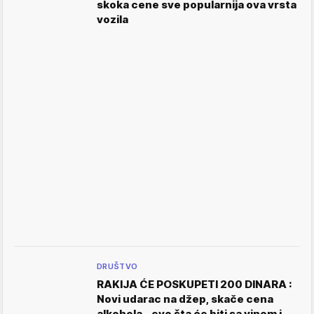
skoka cene sve popularnija ova vrsta
vozila
DRUŠTVO
RAKIJA ĆE POSKUPETI 200 DINARA :
Novi udarac na džep, skače cena
alkohola - evo šta će biti sa vinom i