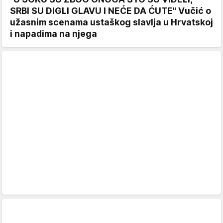
SRBI SU DIGLI GLAVU I NEĆE DA ĆUTE" Vučić o
užasnim scenama ustaškog slavlja u Hrvatskoj
i napadima na njega