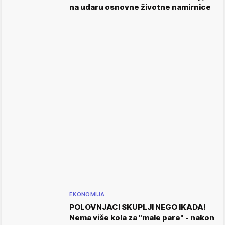
na udaru osnovne životne namirnice
EKONOMIJA
POLOVNJACI SKUPLJI NEGO IKADA!
Nema više kola za "male pare" - nakon