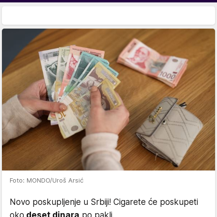
Foto: MONDO/Uroš Arsić
Novo poskupljenje u Srbiji! Cigarete će poskupeti
oko
deset dinara
po pakli.