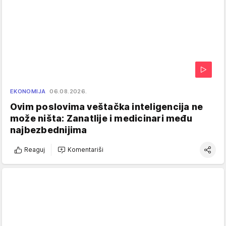
EKONOMIJA
06.08.2026.
Ovim poslovima veštačka inteligencija ne
može ništa: Zanatlije i medicinari među
najbezbednijima
Reaguj
Komentariši