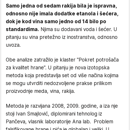
Samo jedna od sedam rakija bila je ispravna,
odnosno nije imala dodatke etanola i šećera,
dok je kod vina samo jedno od 14 bilo po
standardima.
Njima su dodavani voda i šećer. U
pitanju su vina pretežno iz inostranstva, odnosno
uvoza.
Obe analize zatražilo je klaster "Pokret potrošača
za kvalitet hrane". U pitanju je nova izotopska
metoda koja predstavlja set od više načina kojima
se mogu utvrditi nedozvoljene prakse prilikom
proizvodnje meda, vina, rakija.
Metoda je razvijana 2008, 2009. godine, a iza nje
stoji Ivan Smajlović, diplomirani tehnolog iz
Pančeva, vlasnik laboratorije Ana lab. Problem
falsifikovane hrane i pića je globalan i veliki. U