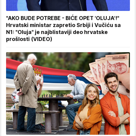
"AKO BUDE POTREBE - BIĆE OPET 'OLUJA'!"
Hrvatski ministar zapretio Srbiji i Vučiću sa
N1: "Oluja" je najblistaviji deo hrvatske
prošlosti (VIDEO)