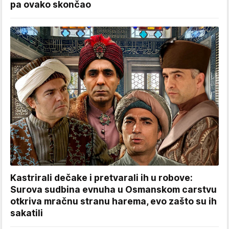
pa ovako skončao
Kastrirali dečake i pretvarali ih u robove:
Surova sudbina evnuha u Osmanskom carstvu
otkriva mračnu stranu harema, evo zašto su ih
sakatili