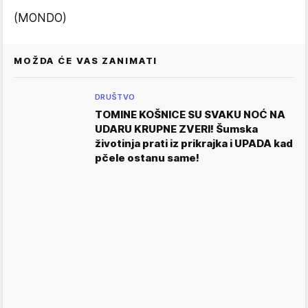
(MONDO)
MOŽDA ĆE VAS ZANIMATI
DRUŠTVO
TOMINE KOŠNICE SU SVAKU NOĆ NA
UDARU KRUPNE ZVERI! Šumska
životinja prati iz prikrajka i UPADA kad
pčele ostanu same!