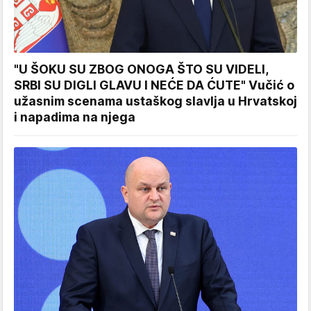
"U ŠOKU SU ZBOG ONOGA ŠTO SU VIDELI,
SRBI SU DIGLI GLAVU I NEĆE DA ĆUTE" Vučić o
užasnim scenama ustaškog slavlja u Hrvatskoj
i napadima na njega