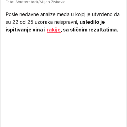
Foto: Shutterstock/Miljan Zivkovic
Posle nedavne analize meda u kojoj je utvrđeno da
su 22 od 25 uzoraka neispravni,
usledilo je
ispitivanje vina i
rakije
, sa sličnim rezultatima.