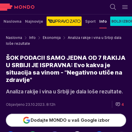
Naslovna
Najnovije
Sport
Info
Naslovna
Info
Ekonomija
Analiza rakije i vina u Srbiji dala
loše rezultate
ŠOK PODACI! SAMO JEDNA OD 7 RAKIJA
U SRBIJI JE ISPRAVNA: Evo kakva je
situacija sa vinom - "Negativno utiče na
zdravlje"
Analiza rakije i vina u Srbiji je dala loše rezultate.
Objavljeno 23.10.2023. 8:12h
4
Dodajte MONDO u vaš Google izbor