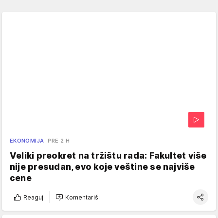
EKONOMIJA
PRE 2 H
Veliki preokret na tržištu rada: Fakultet više
nije presudan, evo koje veštine se najviše
cene
Reaguj
Komentariši