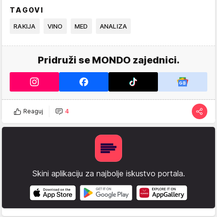
TAGOVI
RAKIJA
VINO
MED
ANALIZA
Pridruži se MONDO zajednici.
Reaguj
4
Skini aplikaciju za najbolje iskustvo portala.