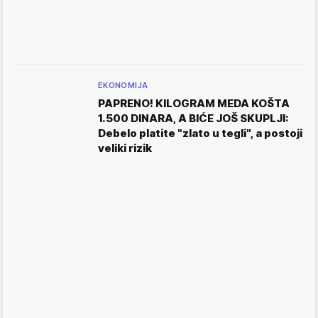
EKONOMIJA
PAPRENO! KILOGRAM MEDA KOŠTA
1.500 DINARA, A BIĆE JOŠ SKUPLJI:
Debelo platite "zlato u tegli", a postoji
veliki rizik