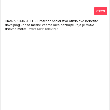
01:29
HRANA KOJA JE LEK! Profesor pčelarstva otkrio sve benefite
dovoljnog unosa meda: Veoma lako saznajte koja je VAŠA
dnevna mera!
Izvor: Kurir televizija