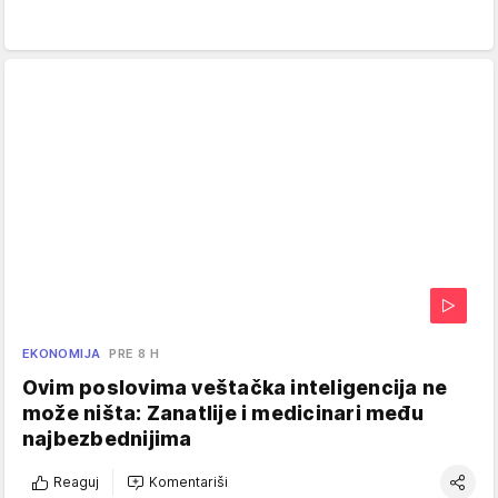
EKONOMIJA
PRE 8 H
Ovim poslovima veštačka inteligencija ne
može ništa: Zanatlije i medicinari među
najbezbednijima
Reaguj
Komentariši