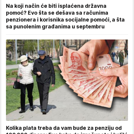
Na koji način će biti isplaćena državna
pomoć? Evo šta se dešava sa računima
penzionera i korisnika socijalne pomoći, a šta
sa punolenim građanima u septembru
Kolika plata treba da vam bude za penziju od