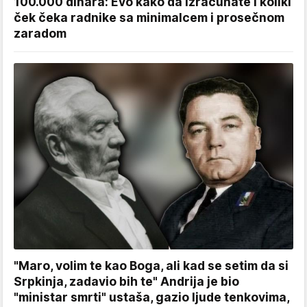
100.000 dinara: Evo kako da izračunate i koliki
ček čeka radnike sa minimalcem i prosečnom
zaradom
"Maro, volim te kao Boga, ali kad se setim da si
Srpkinja, zadavio bih te" Andrija je bio
"ministar smrti" ustaša, gazio ljude tenkovima,