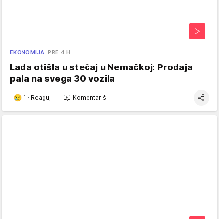
EKONOMIJA
PRE 4 H
Lada otišla u stečaj u Nemačkoj: Prodaja
pala na svega 30 vozila
1
·
Reaguj
Komentariši