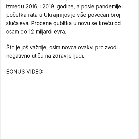
između 2016. i 2019. godine, a posle pandemije i
početka rata u Ukrajini još je više povećan broj
slučajeva. Procene gubitka u novu se kreću od
osam do 12 miljardi evra.
Što je još važnije, osim novca ovakvi proizvodi
negativno utiču na zdravlje ljudi.
BONUS VIDEO: