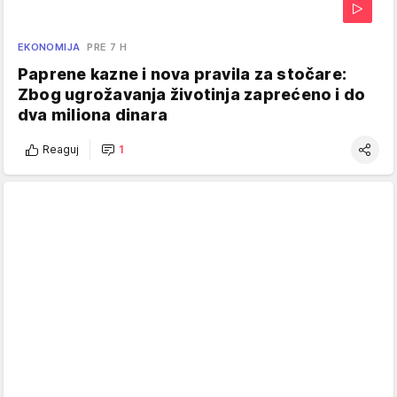
EKONOMIJA
PRE 7 H
Paprene kazne i nova pravila za stočare:
Zbog ugrožavanja životinja zaprećeno i do
dva miliona dinara
Reaguj
1