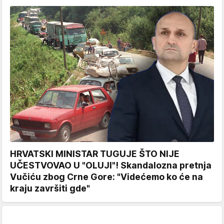
HRVATSKI MINISTAR TUGUJE ŠTO NIJE
UČESTVOVAO U "OLUJI"! Skandalozna pretnja
Vučiću zbog Crne Gore: "Videćemo ko će na
kraju završiti gde"