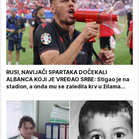
RUSI, NAVIJAČI SPARTAKA DOČEKALI
ALBANCA KOJI JE VREĐAO SRBE: Stigao je na
stadion, a onda mu se zaledila krv u žilama...