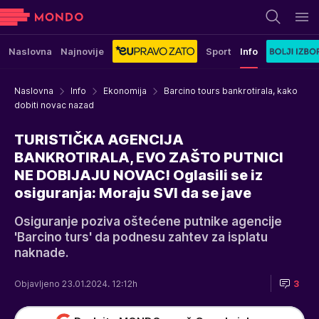
Naslovna
Najnovije
Sport
Info
Naslovna
Info
Ekonomija
Barcino tours bankrotirala, kako
dobiti novac nazad
TURISTIČKA AGENCIJA
BANKROTIRALA, EVO ZAŠTO PUTNICI
NE DOBIJAJU NOVAC! Oglasili se iz
osiguranja: Moraju SVI da se jave
Osiguranje poziva oštećene putnike agencije
'Barcino turs' da podnesu zahtev za isplatu
naknade.
Objavljeno 23.01.2024. 12:12h
3