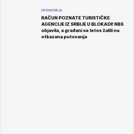
EKONOMIJA
RAČUN POZNATE TURISTIČKE
AGENCIJE IZ SRBIJE U BLOKADI! NBS
objavila, a građani se letos žalili na
otkazana putovanja