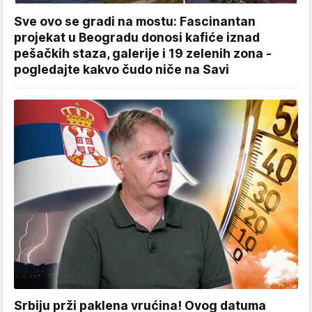
Sve ovo se gradi na mostu: Fascinantan
projekat u Beogradu donosi kafiće iznad
pešačkih staza, galerije i 19 zelenih zona -
pogledajte kakvo čudo niče na Savi
Srbiju prži paklena vrućina! Ovog datuma