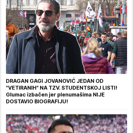
DRAGAN GAGI JOVANOVIĆ JEDAN OD
"VETIRANIH" NA TZV. STUDENTSKOJ LISTI!
Glumac izbačen jer plenumašima NIJE
DOSTAVIO BIOGRAFIJU!