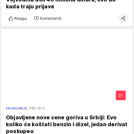
kada traju prijave
Reaguj
Komentariši
EKONOMIJA
PRE 10 H
Objavljene nove cene goriva u Srbiji: Evo
koliko će koštati benzin i dizel, jedan derivat
poskupeo