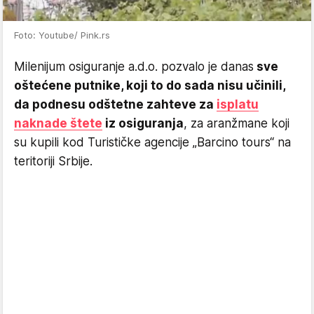
Foto: Youtube/ Pink.rs
Milenijum osiguranje a.d.o. pozvalo je danas
sve
oštećene putnike, koji to do sada nisu učinili,
da podnesu odštetne zahteve za
isplatu
naknade štete
iz osiguranja
, za aranžmane koji
su kupili kod Turističke agencije „Barcino tours“ na
teritoriji Srbije.