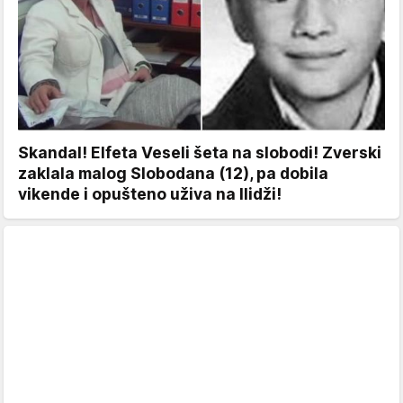
Skandal! Elfeta Veseli šeta na slobodi! Zverski
zaklala malog Slobodana (12), pa dobila
vikende i opušteno uživa na Ilidži!