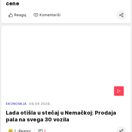
cene
Reaguj
Komentariši
EKONOMIJA
06.08.2026.
Lada otišla u stečaj u Nemačkoj: Prodaja
pala na svega 30 vozila
1
·
Reaguj
1