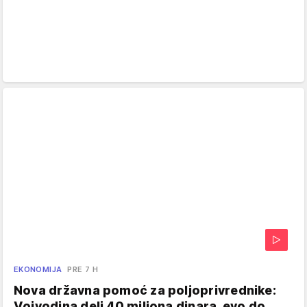
EKONOMIJA
PRE 7 H
Nova državna pomoć za poljoprivrednike:
Vojvodina deli 40 miliona dinara, evo do