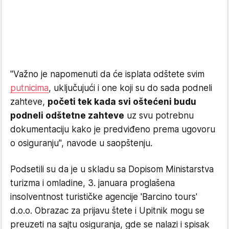
"Važno je napomenuti da će isplata odštete svim
putnicima
, uključujući i one koji su do sada podneli
zahteve,
početi tek kada svi oštećeni budu
podneli odštetne zahteve
uz svu potrebnu
dokumentaciju kako je predviđeno prema ugovoru
o osiguranju", navode u saopštenju.
Podsetili su da je u skladu sa Dopisom Ministarstva
turizma i omladine, 3. januara proglašena
insolventnost turističke agencije 'Barcino tours'
d.o.o. Obrazac za prijavu štete i Upitnik mogu se
preuzeti na sajtu osiguranja, gde se nalazi i spisak