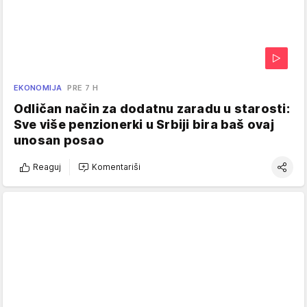
EKONOMIJA
PRE 7 H
Odličan način za dodatnu zaradu u starosti:
Sve više penzionerki u Srbiji bira baš ovaj
unosan posao
Reaguj
Komentariši