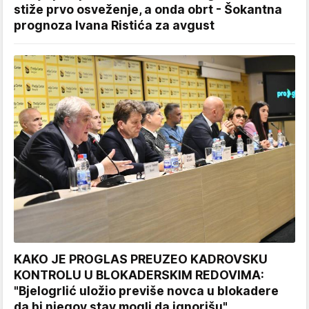
stiže prvo osveženje, a onda obrt - Šokantna
prognoza Ivana Ristića za avgust
KAKO JE PROGLAS PREUZEO KADROVSKU
KONTROLU U BLOKADERSKIM REDOVIMA:
"Bjelogrlić uložio previše novca u blokadere
da bi njegov stav mogli da ignorišu"