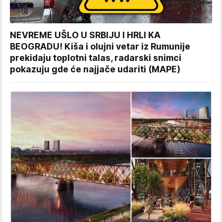
NEVREME UŠLO U SRBIJU I HRLI KA
BEOGRADU! Kiša i olujni vetar iz Rumunije
prekidaju toplotni talas, radarski snimci
pokazuju gde će najjače udariti (MAPE)