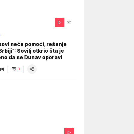
O
kovi neće pomoći, rešenje
Srbiji": Sovilj otkrio šta je
bno da se Dunav oporavi
uj
3