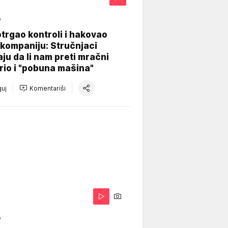
O
otrgao kontroli i hakovao
kompaniju: Stručnjaci
aju da li nam preti mračni
io i "pobuna mašina"
uj
Komentariši
O