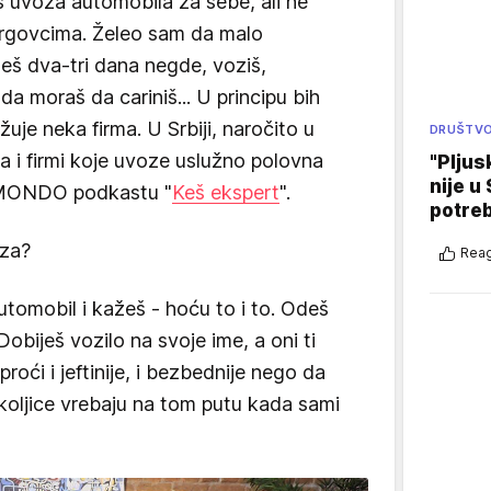
s uvoza automobila za sebe, ali ne
trgovcima. Želeo sam da malo
š dva-tri dana negde, voziš,
da moraš da cariniš... U principu bih
je neka firma. U Srbiji, naročito u
DRUŠTV
 i firmi koje uvoze uslužno polovna
"Pljus
nije u 
u MONDO podkastu "
Keš ekspert
".
potre
oza?
Reag
utomobil i kažeš - hoću to i to. Odeš
 Dobiješ vozilo na svoje ime, a oni ti
roći i jeftinije, i bezbednije nego da
koljice vrebaju na tom putu kada sami