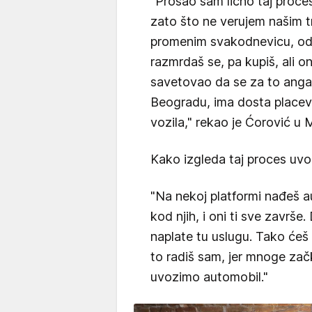
"Prošao sam lično taj proce
zato što ne verujem našim 
promenim svakodnevicu, ode
razmrdaš se, pa kupiš, ali on
savetovao da se za to angažu
Beogradu, ima dosta placeva
vozila," rekao je Ćorović 
Kako izgleda taj proces uv
"Na nekoj platformi nađeš a
kod njih, i oni ti sve završe.
naplate tu uslugu. Tako ćeš p
to radiš sam, jer mnoge zač
uvozimo automobil."