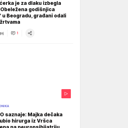
ćerka je za dlaku izbegla
 Obeležena godišnjica
" u Beogradu, građani odali
 žrtvama
uj
1
ONIKA
 saznaje: Majka dečaka
e ubio hirurga iz Vršca
na na neuropsihijatriju,