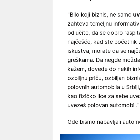
"Bilo koji biznis, ne samo
uv
zahteva temeljnu informativ
odlučite, da se dobro raspita
najčešće, kad ste početnik 
iskustva, morate da se najč
greškama. Da negde možda i
kažem, dovede do nekih inf
ozbiljnu priču, ozbiljan bizn
polovnih automobila u Srbij
kao fizičko lice za sebe uve
uvezeš polovan automobil."
Gde bismo nabavljali autom