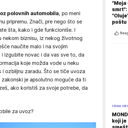
"Moja 
smrt":
oz polovnih automobila
, po meni
"Oluje
nu pripremu. Znači, pre nego što se
poštu
te šta, kako i gde funkcioniše. I
Reag
u nekom biznisu, iz nekog životnog
ešće naučite malo i na svojim
 izgubite novac i da vas sve to, da
ormacija koje možda vode u neku
is i ozbiljnu zaradu. Što se tiče uvoza
i, zakonski je apsolutno moguće da ti
zeš, ako koristiš za svoje potrebe, da
CRNA HR
obile za uvoz?
MONDO
koji j
smešte