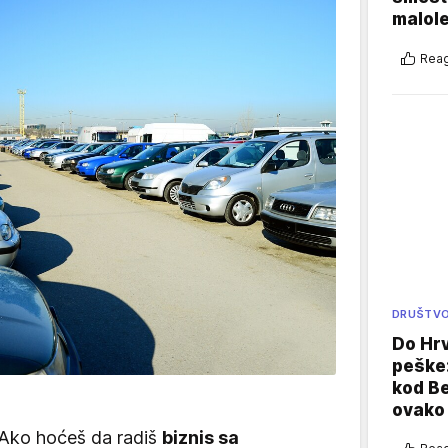
malole
Reag
DRUŠTV
Do Hr
peške
kod B
ovako 
 Ako hoćeš da radiš
biznis sa