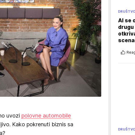
DRUŠTV
AI se 
drugu 
otkriv
scenar
Reag
žno uvozi
polovne automobile
ivo. Kako pokrenuti biznis sa
DRUŠTV
a?