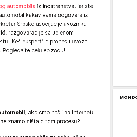
og automobila
iz inostranstva, jer ste
aš automobil kakav vama odgovara iz
kretar Srpske asocijacije uvoznika
ić
, razgovarao je sa Jelenom
tu "Keš ekspert" o procesu uvoza
. Pogledajte celu epizodu!
MOND
automobil
, ako smo našli na Internetu
i ne znamo ništa o tom procesu?