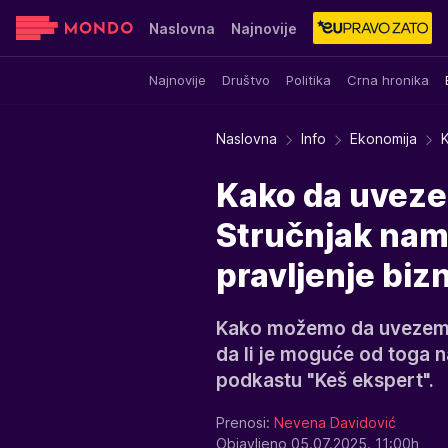
Naslovna
Najnovije
Najnovije
Društvo
Politika
Crna hronika
Sensa
Stvar ukusa
Yumama
Naslovna
Info
Ekonomija
K
Kako da uveze
Stručnjak nam 
pravljenje biz
Kako možemo da uvezemo 
da li je moguće od toga 
podkastu "Keš ekspert".
Prenosi:
Nevena Davidović
Objavljeno 05.07.2025. 11:00h