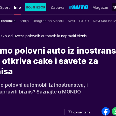
Sport
Info
Zabava
Magazin
Ekonomija
Srbija
Beograd na Mondu
Svet
EX YU
Novi Sad na 
ako od uvoza polovnih automobila napraviti biznis
mo polovni auto iz inostran
otkriva cake i savete za
nisa
polovni automobil iz inostranstva, i
napraviti biznis? Saznajte u MONDO
Komentariši