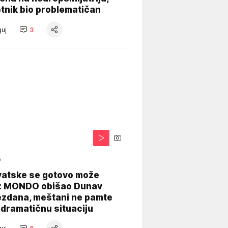
tnik bio problematičan
uj
3
O
vatske se gotovo može
: MONDO obišao Dunav
ezdana, meštani ne pamte
dramatičnu situaciju