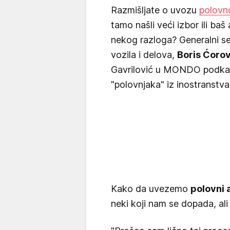
Razmišljate o uvozu
polovn
tamo našli veći izbor ili b
nekog razloga? Generalni se
vozila i delova,
Boris Ćorov
Gavrilović u MONDO podkas
"polovnjaka" iz inostranstva
Kako da uvezemo
polovni 
neki koji nam se dopada, al