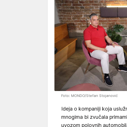
Foto: MONDO/Stefan Stojanović
Ideja o kompaniji koja uslu
mnogima bi zvučala primamlj
uvozom polovnih automobil