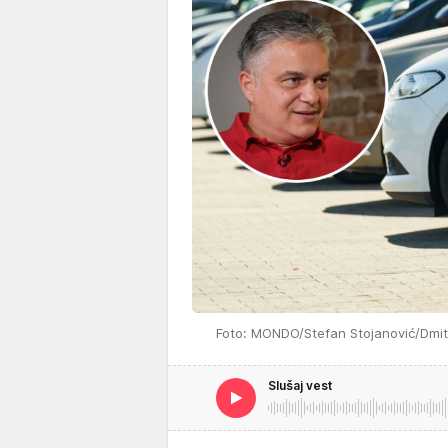
Foto: MONDO/Stefan Stojanović/Dmit
Slušaj vest