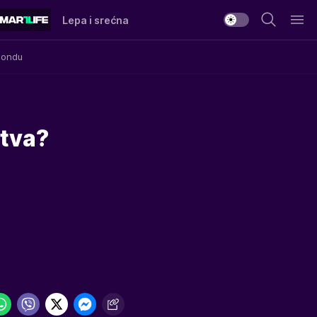
Lepa i srećna
Mondu
stva?