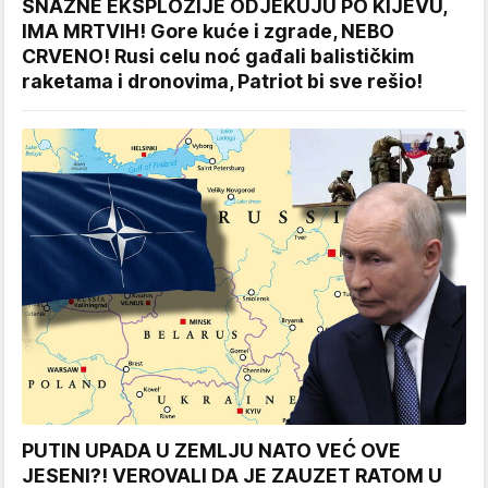
SNAŽNE EKSPLOZIJE ODJEKUJU PO KIJEVU,
IMA MRTVIH! Gore kuće i zgrade, NEBO
CRVENO! Rusi celu noć gađali balističkim
raketama i dronovima, Patriot bi sve rešio!
PUTIN UPADA U ZEMLJU NATO VEĆ OVE
JESENI?! VEROVALI DA JE ZAUZET RATOM U