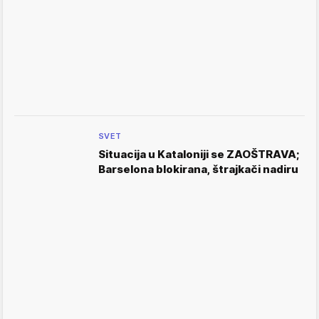
SVET
Situacija u Kataloniji se ZAOŠTRAVA;
Barselona blokirana, štrajkači nadiru