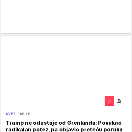
SVET
PRE 1 H
Tramp ne odustaje od Grenlanda: Povukao
radikalan potez, pa objavio preteću poruku