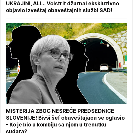
UKRAJINI, ALI... Volstrit džurnal ekskluzivno
objavio izveštaj obaveštajnih službi SAD!
MISTERIJA ZBOG NESREĆE PREDSEDNICE
SLOVENIJE! Bivši šef obaveštajaca se oglasio
- Ko je bio u kombiju sa njom u trenutku
sudara?