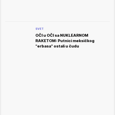
SVET
OČI u OČI sa NUKLEARNOM
RAKETOM: Putnici meksičkog
"erbasa" ostali u čudu