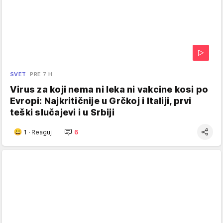
SVET
PRE 7 H
Virus za koji nema ni leka ni vakcine kosi po
Evropi: Najkritičnije u Grčkoj i Italiji, prvi
teški slučajevi i u Srbiji
1
·
Reaguj
6