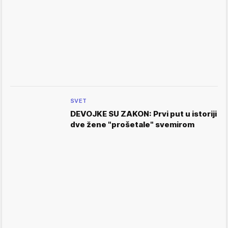
SVET
DEVOJKE SU ZAKON: Prvi put u istoriji
dve žene "prošetale" svemirom