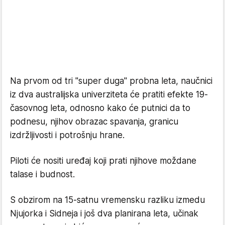
Na prvom od tri "super duga" probna leta, naučnici
iz dva australijska univerziteta će pratiti efekte 19-
časovnog leta, odnosno kako će putnici da to
podnesu, njihov obrazac spavanja, granicu
izdržljivosti i potrošnju hrane.
Piloti će nositi uređaj koji prati njihove moždane
talase i budnost.
S obzirom na 15-satnu vremensku razliku izmedu
Njujorka i Sidneja i još dva planirana leta, učinak