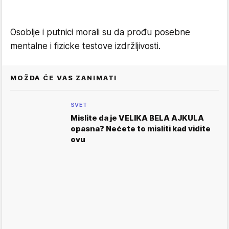
Osoblje i putnici morali su da prođu posebne
mentalne i fizicke testove izdržljivosti.
MOŽDA ĆE VAS ZANIMATI
SVET
Mislite da je VELIKA BELA AJKULA
opasna? Nećete to misliti kad vidite
ovu