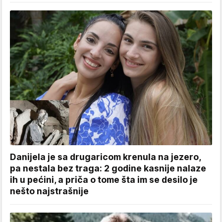
Danijela je sa drugaricom krenula na jezero,
pa nestala bez traga: 2 godine kasnije nalaze
ih u pećini, a priča o tome šta im se desilo je
nešto najstrašnije