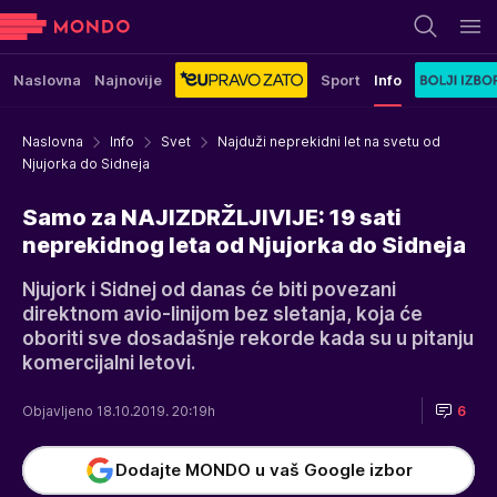
Naslovna
Najnovije
Sport
Info
Naslovna
Info
Svet
Najduži neprekidni let na svetu od
Njujorka do Sidneja
Samo za NAJIZDRŽLJIVIJE: 19 sati
neprekidnog leta od Njujorka do Sidneja
Njujork i Sidnej od danas će biti povezani
direktnom avio-linijom bez sletanja, koja će
oboriti sve dosadašnje rekorde kada su u pitanju
komercijalni letovi.
Objavljeno 18.10.2019. 20:19h
6
Dodajte MONDO u vaš Google izbor