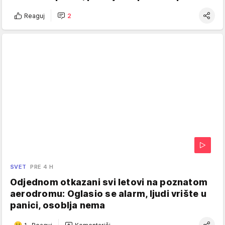
Reaguj
2
SVET
PRE 4 H
Odjednom otkazani svi letovi na poznatom
aerodromu: Oglasio se alarm, ljudi vrište u
panici, osoblja nema