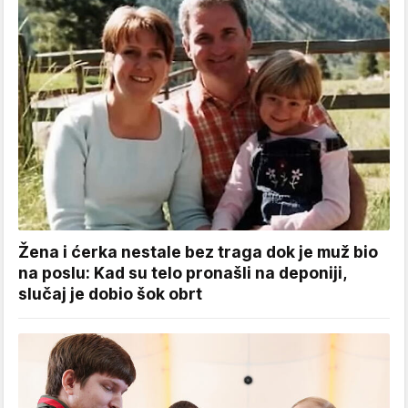
Žena i ćerka nestale bez traga dok je muž bio
na poslu: Kad su telo pronašli na deponiji,
slučaj je dobio šok obrt