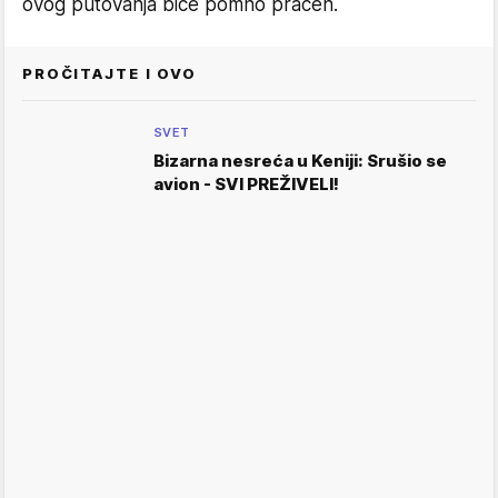
ovog putovanja biće pomno praćen.
PROČITAJTE I OVO
SVET
Bizarna nesreća u Keniji: Srušio se
avion - SVI PREŽIVELI!