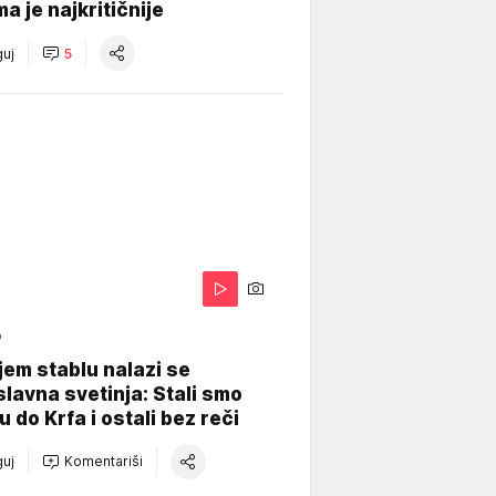
a je najkritičnije
uj
5
O
jem stablu nalazi se
lavna svetinja: Stali smo
u do Krfa i ostali bez reči
uj
Komentariši