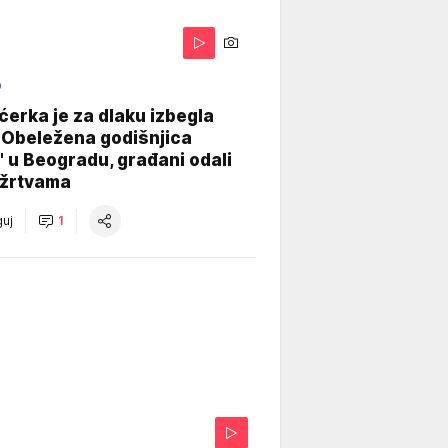
O
ćerka je za dlaku izbegla
 Obeležena godišnjica
" u Beogradu, građani odali
 žrtvama
uj
1