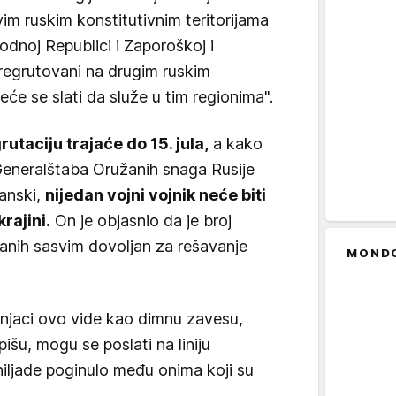
vim ruskim konstitutivnim teritorijama
odnoj Republici i Zaporoškoj i
 regrutovani na drugim ruskim
eće se slati da služe u tim regionima".
taciju trajaće do 15. jula,
a kako
 Generalštaba Oružanih snaga Rusije
janski,
nijedan vojni vojnik neće biti
rajini.
On je objasnio da je broj
sanih sasvim dovoljan za rešavanje
MOND
učnjaci ovo vide kao dimnu zavesu,
išu, mogu se poslati na liniju
 hiljade poginulo među onima koji su