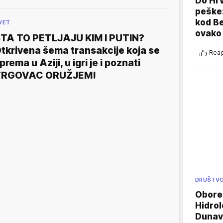
Do Hr
peške
kod B
VET
ovako 
TA TO PETLJAJU KIM I PUTIN?
tkrivena šema transakcije koja se
Reag
prema u Aziji, u igri je i poznati
TRGOVAC ORUŽJEM!
DRUŠTV
Oboren
Hidrol
Dunava