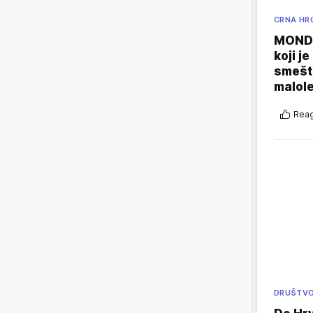
CRNA HR
MONDO
koji j
smešte
malole
Reag
DRUŠTV