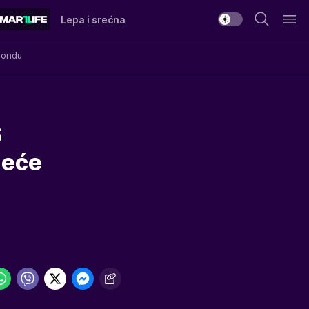
Lepa i srećna
Mondu
Š
neće