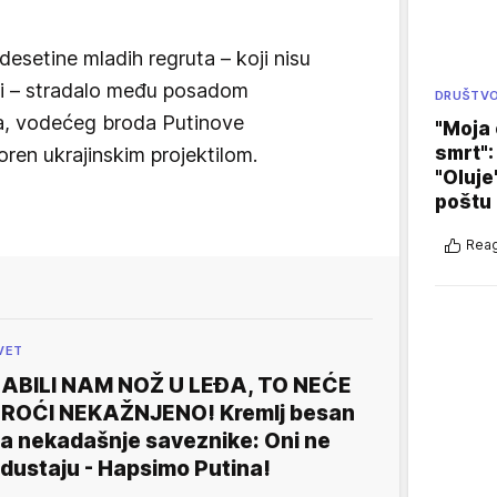
esetine mladih regruta – koji nisu
ri – stradalo među posadom
DRUŠTV
a, vodećeg broda Putinove
"Moja 
smrt":
oren ukrajinskim projektilom.
"Oluje
poštu
Reag
VET
ABILI NAM NOŽ U LEĐA, TO NEĆE
ROĆI NEKAŽNJENO! Kremlj besan
a nekadašnje saveznike: Oni ne
dustaju - Hapsimo Putina!