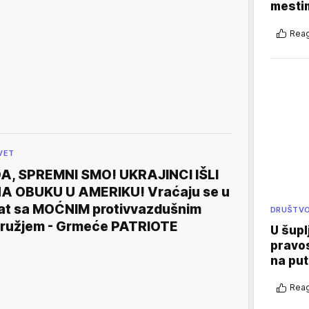
mestim
Reag
VET
A, SPREMNI SMO! UKRAJINCI IŠLI
A OBUKU U AMERIKU! Vraćaju se u
at sa MOĆNIM protivvazdušnim
DRUŠTV
ružjem - Grmeće PATRIOTE
U šupl
pravos
na put
Reag