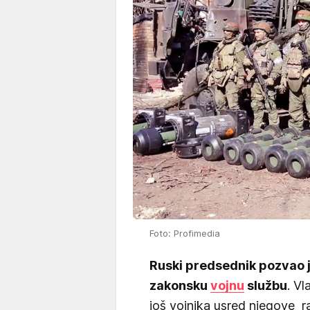
Foto: Profimedia
Ruski predsednik pozvao j
zakonsku
vojnu
službu
. Vl
još vojnika usred njegove ra