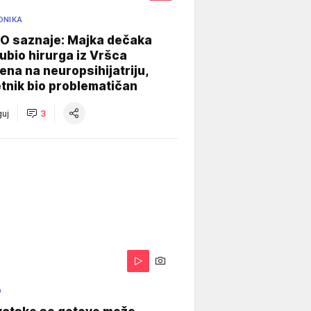
ONIKA
 saznaje: Majka dečaka
e ubio hirurga iz Vršca
na na neuropsihijatriju,
tnik bio problematičan
uj
3
O