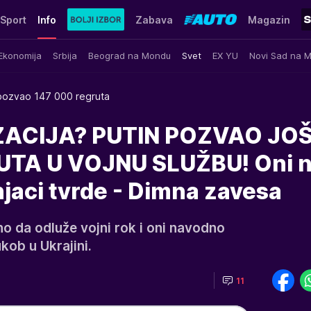
Sport
Info
Zabava
Magazin
Ekonomija
Srbija
Beograd na Mondu
Svet
EX YU
Novi Sad na 
 pozvao 147 000 regruta
ZACIJA? PUTIN POZVAO JO
UTA U VOJNU SLUŽBU! Oni 
čnjaci tvrde - Dimna zavesa
o da odluže vojni rok i oni navodno
ukob u Ukrajini.
11