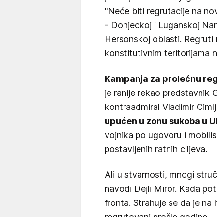
"Neće biti regrutacije na no
- Donjeckoj i Luganskoj Nar
Hersonskoj oblasti. Regruti
konstitutivnim teritorijama n
Kampanja za prolećnu regru
je ranije rekao predstavnik
kontraadmiral Vladimir Ciml
upućen u zonu sukoba u Uk
vojnika po ugovoru i mobili
postavljenih ratnih ciljeva.
Ali u stvarnosti, mnogi str
navodi Dejli Miror. Kada potp
fronta. Strahuje se da je na
regrutovani prošle godine.