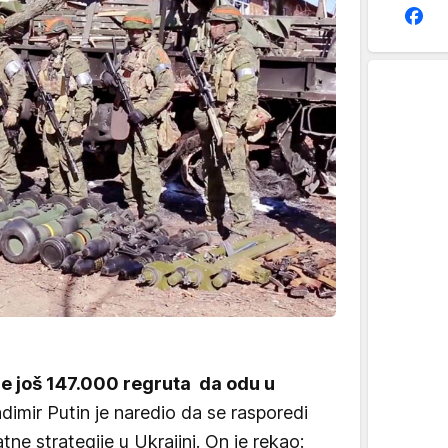
e još 147.000 regruta da odu u
adimir Putin je naredio da se rasporedi
tne strategije u Ukrajini. On je rekao: