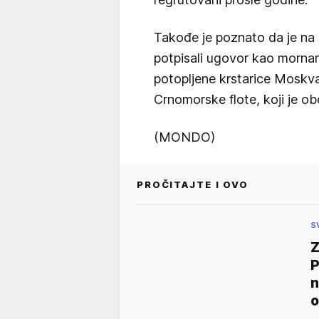
Takođe je poznato da je na d
potpisali ugovor kao morna
potopljene krstarice Moskv
Crnomorske flote, koji je ob
(MONDO)
PROČITAJTE I OVO
S
Z
P
n
o