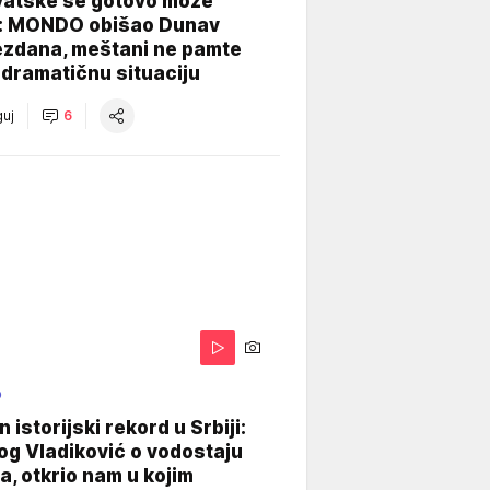
vatske se gotovo može
: MONDO obišao Dunav
ezdana, meštani ne pamte
dramatičnu situaciju
uj
6
O
 istorijski rekord u Srbiji:
og Vladiković o vodostaju
, otkrio nam u kojim