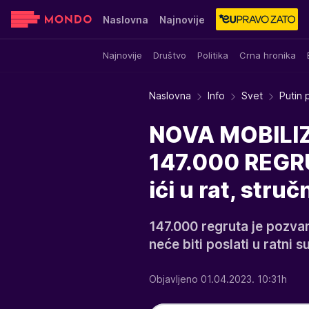
Naslovna
Najnovije
Najnovije
Društvo
Politika
Crna hronika
Sensa
Stvar ukusa
Yumama
Naslovna
Info
Svet
Putin
NOVA MOBILI
147.000 REGR
ići u rat, stru
147.000 regruta je pozvan
neće biti poslati u ratni s
Objavljeno 01.04.2023. 10:31h