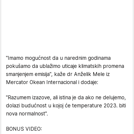
"Imamo mogućnost da u narednim godinama
pokušamo da ublažimo uticaje klimatskih promena
smanjenjem emisija", kaže dr Anželik Mele iz
Mercator Okean Internacional i dodaje:
"Razumem izazove, ali istina je da ako ne delujemo,
dolazi budućnost u kojoj će temperature 2023. biti
nova normalnost".
BONUS VIDEO: