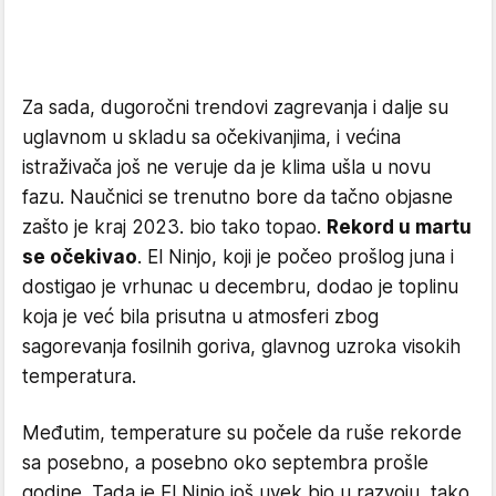
Za sada, dugoročni trendovi zagrevanja i dalje su
uglavnom u skladu sa očekivanjima, i većina
istraživača još ne veruje da je klima ušla u novu
fazu. Naučnici se trenutno bore da tačno objasne
zašto je kraj 2023. bio tako topao.
Rekord u martu
se očekivao
. El Ninjo, koji je počeo prošlog juna i
dostigao je vrhunac u decembru, dodao je toplinu
koja je već bila prisutna u atmosferi zbog
sagorevanja fosilnih goriva, glavnog uzroka visokih
temperatura.
Međutim, temperature su počele da ruše rekorde
sa posebno, a posebno oko septembra prošle
godine. Tada je El Ninjo još uvek bio u razvoju, tako