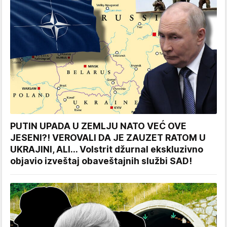
PUTIN UPADA U ZEMLJU NATO VEĆ OVE
JESENI?! VEROVALI DA JE ZAUZET RATOM U
UKRAJINI, ALI... Volstrit džurnal ekskluzivno
objavio izveštaj obaveštajnih službi SAD!