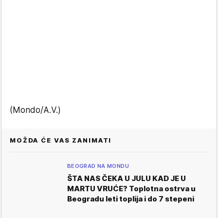
(Mondo/A.V.)
MOŽDA ĆE VAS ZANIMATI
BEOGRAD NA MONDU
ŠTA NAS ČEKA U JULU KAD JE U
MARTU VRUĆE? Toplotna ostrva u
Beogradu leti toplija i do 7 stepeni