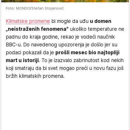
Foto: MONDO/Stefan Stojanović
Klimatske promene
bi mogle da uđu
u domen
„neistraženih fenomena"
ukoliko temperature ne
padnu do kraja godine, rekao je vodeći naučnik
BBC-u. Do navedenog upozorenja je došlo jer su
podaci pokazali da je
prošli mesec bio najtopliji
mart u istoriji
. To je izazvalo zabrinutost kod nekih
koji smatraju da bi svet mogao preći u novu fazu još
bržih klimatskih promena.