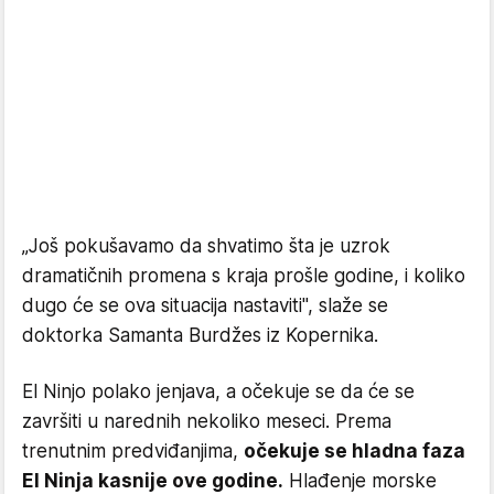
„Još pokušavamo da shvatimo šta je uzrok
dramatičnih promena s kraja prošle godine, i koliko
dugo će se ova situacija nastaviti", slaže se
doktorka Samanta Burdžes iz Kopernika.
El Ninjo polako jenjava, a očekuje se da će se
završiti u narednih nekoliko meseci. Prema
trenutnim predviđanjima,
očekuje se hladna faza
El Ninja kasnije ove godine.
Hlađenje morske