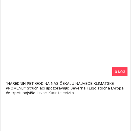
01:03
"NAREDNIH PET GODINA NAS ČEKAJU NAJVEĆE KLIMATSKE
PROMENE!" Stručnjaci upozoravaju: Severna i jugoistočna Evropa
će trpeti najviše
Izvor: Kurir televizija