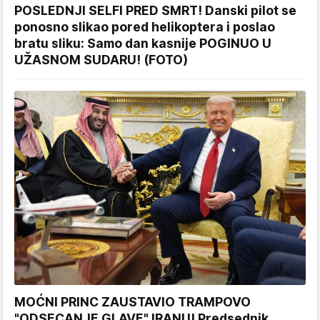
POSLEDNJI SELFI PRED SMRT! Danski pilot se
ponosno slikao pored helikoptera i poslao
bratu sliku: Samo dan kasnije POGINUO U
UŽASNOM SUDARU! (FOTO)
MOĆNI PRINC ZAUSTAVIO TRAMPOVO
"ODSECANJE GLAVE" IRANU! Predsednik