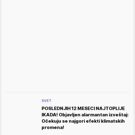
SVET
POSLEDNJIH 12 MESECI NAJTOPLIJE
IKADA! Objavljen alarmantan izveštaj:
Očekuju se najgori efekti klimatskih
promena!