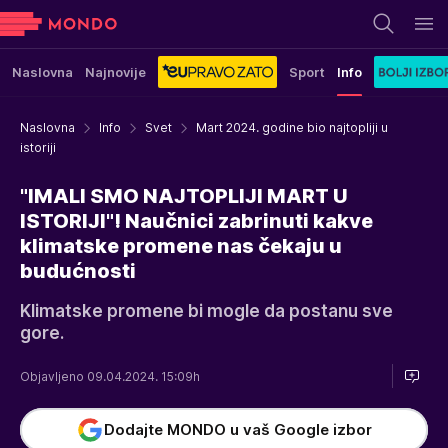
Naslovna
Najnovije
Sport
Info
Naslovna
Info
Svet
Mart 2024. godine bio najtopliji u
istoriji
"IMALI SMO NAJTOPLIJI MART U
ISTORIJI"! Naučnici zabrinuti kakve
klimatske promene nas čekaju u
budućnosti
Klimatske promene bi mogle da postanu sve
gore.
Objavljeno 09.04.2024. 15:09h
Dodajte MONDO u vaš Google izbor