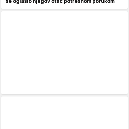
se oglasio njegov otac potresnom porukom