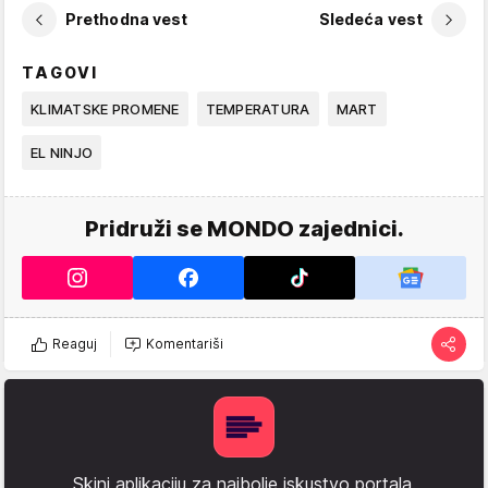
Prethodna vest
Sledeća vest
TAGOVI
KLIMATSKE PROMENE
TEMPERATURA
MART
EL NINJO
Pridruži se MONDO zajednici.
Reaguj
Komentariši
Skini aplikaciju za najbolje iskustvo portala.