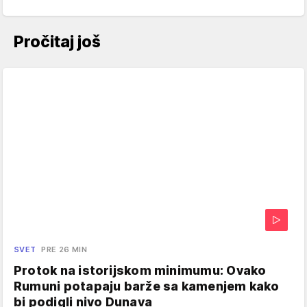
Pročitaj još
SVET
PRE 26 MIN
Protok na istorijskom minimumu: Ovako
Rumuni potapaju barže sa kamenjem kako
bi podigli nivo Dunava