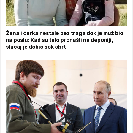
Žena i ćerka nestale bez traga dok je muž bio
na poslu: Kad su telo pronašli na deponiji,
slučaj je dobio šok obrt