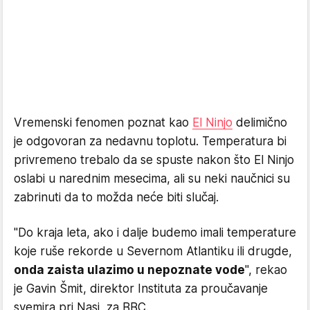
Vremenski fenomen poznat kao
El Ninjo
delimično
je odgovoran za nedavnu toplotu. Temperatura bi
privremeno trebalo da se spuste nakon što El Ninjo
oslabi u narednim mesecima, ali su neki naučnici su
zabrinuti da to možda neće biti slučaj.
"Do kraja leta, ako i dalje budemo imali temperature
koje ruše rekorde u Severnom Atlantiku ili drugde,
onda zaista ulazimo u nepoznate vode
", rekao
je Gavin Šmit, direktor Instituta za proučavanje
svemira pri Nasi, za BBC.