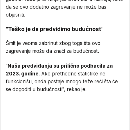
da se ovo dodatno zagrevanje ne može baš
objasniti.
"Teško je da predvidimo budućnost"
Šmit je veoma zabrinut zbog toga šta ovo
zagrevanje može da znači za budućnost.
"
Naša predviđanja su prilično podbacila za
2023. godine
. Ako prethodne statistike ne
funkcionišu, onda postaje mnogo teže reći šta će
se dogoditi u budućnosti", rekao je.