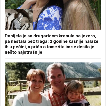
Danijela je sa drugaricom krenula na jezero,
pa nestala bez traga: 2 godine kasnije nalaze
ih u pećini, a priča o tome šta im se desilo je
nešto najstrašnije