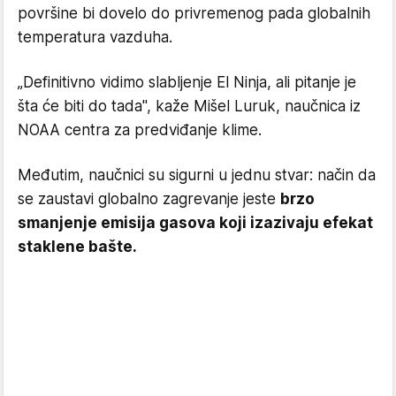
površine bi dovelo do privremenog pada globalnih
temperatura vazduha.
„Definitivno vidimo slabljenje El Ninja, ali pitanje je
šta će biti do tada", kaže Mišel Luruk, naučnica iz
NOAA centra za predviđanje klime.
Međutim, naučnici su sigurni u jednu stvar: način da
se zaustavi globalno zagrevanje jeste
brzo
smanjenje emisija gasova koji izazivaju efekat
staklene bašte.